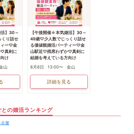
活】30～
【午後開催☆本気婚活】30～
っくり話せ
49歳♡少人数でじっくり話せ
ティー♡金
る価値観婚活パーティー♡金
か♡真剣に
山駅近♡残席わずか♡真剣に
方向け
結婚を考えている方向け
金山
8月8日
13:00〜
金山
る
詳細を見る
ごとの婚活ランキング
名古屋