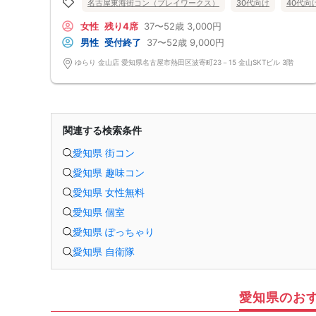
名古屋東海街コン（プレイワークス）
30代向け
40代向
女性
残り4席
37〜52歳
3,000円
男性
受付終了
37〜52歳
9,000円
ゆらり 金山店 愛知県名古屋市熱田区波寄町23－15 金山SKTビル 3階
関連する検索条件
愛知県 街コン
愛知県 趣味コン
愛知県 女性無料
愛知県 個室
愛知県 ぽっちゃり
愛知県 自衛隊
愛知県のお