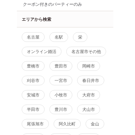
クーポン付きのパーティーのみ
エリアから検索
名古屋
名駅
栄
～の家庭的
同年代！40代男性メインで〆
夏のご縁を大切に
4名！名駅で
切 【おさんぽコンinFUJIなご
♡九星気学で楽し
オンライン婚活
名古屋市その他
や科学館】
お茶会
名駅
8月8日
14:00〜
名駅
8月9日
10:00〜
豊橋市
豊田市
岡崎市
名古屋市その他
る
詳細を見る
刈谷市
一宮市
春日井市
詳細を
安城市
小牧市
大府市
半田市
豊川市
犬山市
尾張旭市
阿久比町
金山