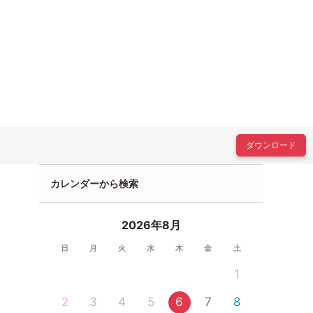
ダウンロード
カレンダーから検索
2026年8月
日
月
火
水
木
金
土
1
2
3
4
5
6
7
8