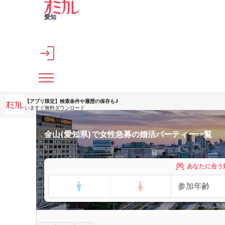
メインコンテンツへスキップ
愛知
【アプリ限定】
検索条件や履歴の保存も♪
いますぐ無料ダウンロード
金山(愛知県)で女性急募の婚活パーティー一覧
あなたに合う