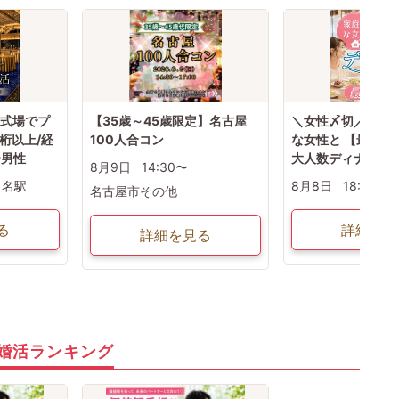
婚式場でプ
【35歳～45歳限定】名古屋
＼女性〆切／40代
桁以上/経
100人合コン
な女性と 【最大2
テ男性
大人数ディナー】
8月9日
14:30〜
名駅
8月8日
18:00〜
名古屋市その他
る
詳細を見
詳細を見る
婚活ランキング