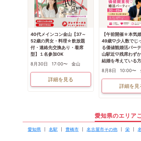
40代メインコン金山【37～
【午前開催☆本気婚
52歳の男女・料理☆飲放題
49歳♡少人数でじ
付・連絡先交換あり・着席
る価値観婚活パー
型】１名参加OK
山駅近♡残席わず
結婚を考えている
8月30日
17:00〜
金山
8月8日
10:00〜
詳細を見る
詳細を見
愛知県のエリア
愛知県
名駅
豊橋市
名古屋市その他
栄