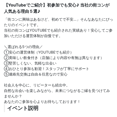
【YouTubeでご紹介】初参加でも安心♪ 当社の街コンが
人気ある理由５選♪
「街コンに興味はあるけど、初めてで不安…」そんなあなたにぴっ
たりのイベントです。
当社の街コンはYOUTUBEでも紹介された実績あり！安心してご参
加いただける運営体制が自慢です。
＼選ばれる5つの理由／
①安心の運営体制（YOUTUBEでも紹介）
②美味しい飲食付き（店舗により内容や有無は異なります）
③堅苦しくない、気軽な出会い
④おひとり参加も歓迎！スタッフが丁寧にサポート
⑤連絡先交換は自由＆任意なので安心
社会人を中心に、リピーターも続出中。
自然な出会いを楽しみながら、未来につながるご縁を見つけてみ
ませんか？
あなたのご参加を心よりお待ちしております！
イベント説明