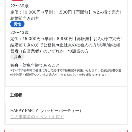
22〜39歳
定価：10,000円→早割：1,500円【再販無】お2人様で完売!
結婚前向きの方
男性
22〜43歳
定価：15,000円→早割：8,980円【再販無】お2人様で完売!
結婚前向きの方で公務員or正社員の社会人の方/大卒/会社経
営者（自営業者）のいずれか一つ該当の方
共通
独身・対象年齢であること
※すべての参加者の皆様に対して受付で年齢確認を実施いたします。公的証明書や運
転免許証・保険証などご本人確認ができるものをご持参お願いいたします。
主催者
HAPPY PARTY（ハッピーパーティー）
この事業者のイベントを探す