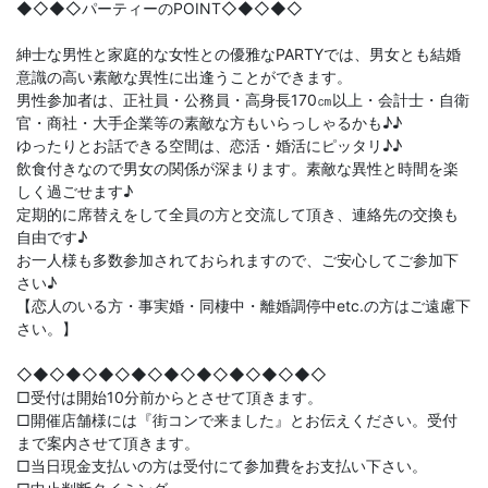
◆◇◆◇パーティーのPOINT◇◆◇◆◇
紳士な男性と家庭的な女性との優雅なPARTYでは、男女とも結婚
意識の高い素敵な異性に出逢うことができます。
男性参加者は、正社員・公務員・高身長170㎝以上・会計士・自衛
官・商社・大手企業等の素敵な方もいらっしゃるかも♪♪
ゆったりとお話できる空間は、恋活・婚活にピッタリ♪♪
飲食付きなので男女の関係が深まります。素敵な異性と時間を楽
しく過ごせます♪
定期的に席替えをして全員の方と交流して頂き、連絡先の交換も
自由です♪
お一人様も多数参加されておられますので、ご安心してご参加下
さい♪
【恋人のいる方・事実婚・同棲中・離婚調停中etc.の方はご遠慮下
さい。】
◇◆◇◆◇◆◇◆◇◆◇◆◇◆◇◆◇◆◇
□受付は開始10分前からとさせて頂きます。
□開催店舗様には『街コンで来ました』とお伝えください。受付
まで案内させて頂きます。
□当日現金支払いの方は受付にて参加費をお支払い下さい。