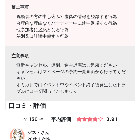
禁止事項
既婚者の方の申し込みや虚偽の情報を登録する行為
合理的な理由なくパーティー中に途中退場する行為
他参加者に迷惑となる行為
差別又は誹謗中傷する行為
注意事項
無断キャンセル、遅刻、途中退席はご遠慮ください
キャンセルはマイページの予約一覧画面から行ってくだ
さい
オミカレではイベント中やイベント終了後発生したトラ
ブルには一切関与いたしません
口コミ・評価
150
平均評価
3.91
全
件
ゲスト
さん
20代｜女性