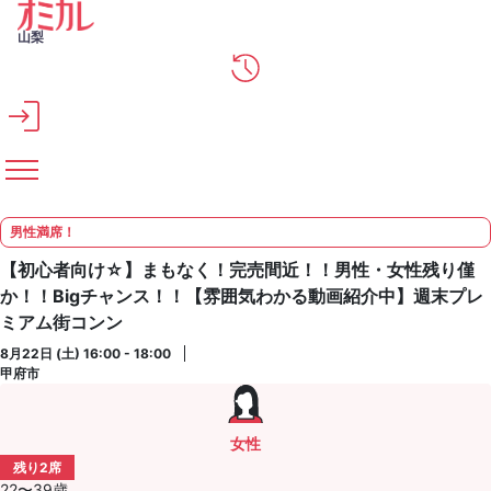
メインコンテンツへスキップ
山梨
男性満席！
【初心者向け☆】まもなく！完売間近！！男性・女性残り僅
か！！Bigチャンス！！【雰囲気わかる動画紹介中】週末プレ
ミアム街コンン
8月22日 (土) 16:00 - 18:00
甲府市
女性
残り2席
22〜39歳