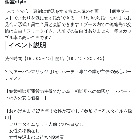
個室style
1人でも安心！真剣に婚活をする方に人気の企画！ 【個室ブー
ス】でまわりを気にせず話ができる！！1対1の対話中心のぷちお
見合い形式！異性全員と会話できます！ブース内での連絡先の交
換は自由！フリータイム、人前での告白はありません！毎回カッ
プル率の高い企画です♪
イベント説明
受付時間【19：05～15】開始【19：15～20：45】
＼＼アーバンマリッジは婚活パーティ専門企業が主催の安心パー
ティ／／
【結婚相談所運営の主催でない為、相談所への勧誘なし・パーテ
ィのみの安心価格！】
【おかげさまで27周年！女性が安心して参加できるスタイルを採
用】
・フリータイムなし・人前での告白なし
・女性の移動なし
・女性先退出の出待ちNG対応