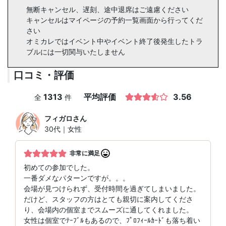
無断キャンセル、遅刻、途中退席はご遠慮ください
キャンセルはマイページの予約一覧画面から行ってくだ
さい
オミカレではイベント中やイベント終了後発生したトラ
ブルには一切関与いたしません
口コミ・評価
1313
平均評価
3.56
全
件
フィガロ
さん
30代｜女性
非常に満足
初めての参加でした。
一番ダメなパターンですが。。。
会場が見つけられず、受付時間を過ぎてしまいました。
だけど、スタッフの方はとても親切に案内してくださ
り、会場内の個室までスムーズに通してくれました。
女性は個室でﾃｰﾌﾞﾙもあるので、ﾌﾟﾛﾌｨｰﾙｶｰﾄﾞも落ち着い