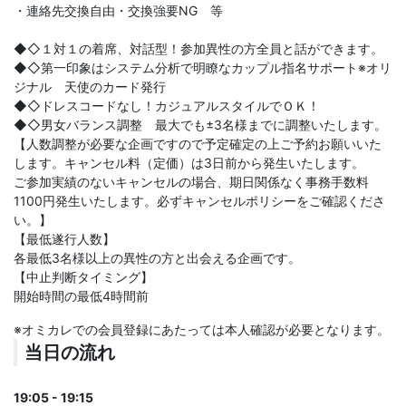
・連絡先交換自由・交換強要NG 等
◆◇１対１の着席、対話型！参加異性の方全員と話ができます。
◆◇第一印象はシステム分析で明瞭なカップル指名サポート※オリ
ジナル 天使のカード発行
◆◇ドレスコードなし！カジュアルスタイルでＯＫ！
◆◇男女バランス調整 最大でも±3名様までに調整いたします。
【人数調整が必要な企画ですので予定確定の上ご予約お願いいた
します。キャンセル料（定価）は3日前から発生いたします。
ご参加実績のないキャンセルの場合、期日関係なく事務手数料
1100円発生いたします。必ずキャンセルポリシーをご確認くださ
い。】
【最低遂行人数】
各最低3名様以上の異性の方と出会える企画です。
【中止判断タイミング】
開始時間の最低4時間前
※オミカレでの会員登録にあたっては本人確認が必要となります。
当日の流れ
19:05 - 19:15