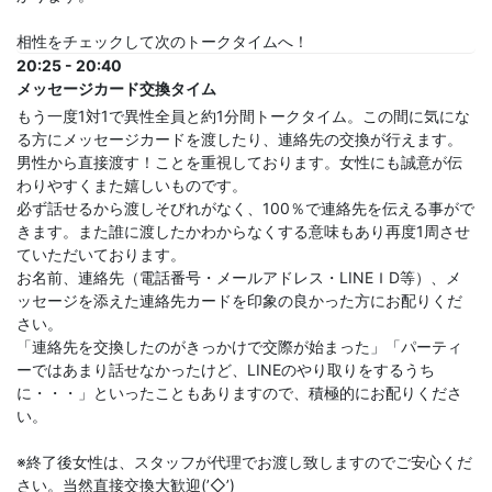
相性をチェックして次のトークタイムへ！
20:25 - 20:40
メッセージカード交換タイム
もう一度1対1で異性全員と約1分間トークタイム。この間に気にな
る方にメッセージカードを渡したり、連絡先の交換が行えます。
男性から直接渡す！ことを重視しております。女性にも誠意が伝
わりやすくまた嬉しいものです。
必ず話せるから渡しそびれがなく、100％で連絡先を伝える事がで
きます。また誰に渡したかわからなくする意味もあり再度1周させ
ていただいております。
お名前、連絡先（電話番号・メールアドレス・LINEＩD等）、メ
ッセージを添えた連絡先カードを印象の良かった方にお配りくだ
さい。
「連絡先を交換したのがきっかけで交際が始まった」「パーティ
ーではあまり話せなかったけど、LINEのやり取りをするうち
に・・・」といったこともありますので、積極的にお配りくださ
い。
※終了後女性は、スタッフが代理でお渡し致しますのでご安心くだ
さい。当然直接交換大歓迎(’◇’)ゞ