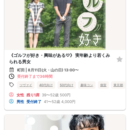
《ゴルフが好き・興味がある♡》 実年齢より若くみ
られる男女
町田 | 8月11日(火・山の日) 13:00〜
受付終了まで36時間
ツヴァイ
40代向け
50代向け
趣味コン
個室
東京都
女性
残り1席
39〜52歳
500円
男性
受付終了
41〜52歳
4,000円