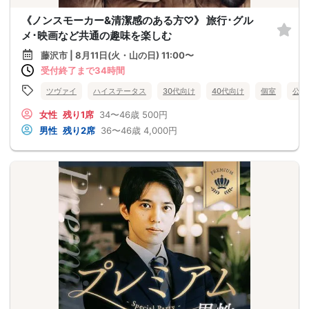
《ノンスモーカー&清潔感のある方♡》 旅行･グル
メ･映画など共通の趣味を楽しむ
藤沢市 | 8月11日(火・山の日) 11:00〜
受付終了まで34時間
ツヴァイ
ハイステータス
30代向け
40代向け
個室
公務
女性
残り1席
34〜46歳
500円
男性
残り2席
36〜46歳
4,000円