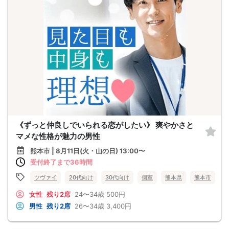
《ずっと仲良しでいられる恋がしたい》 爽やかさと
マメな性格が魅力の男性
熊本市 | 8月11日(火・山の日) 13:00〜
受付終了まで36時間
ツヴァイ
20代向け
30代向け
個室
熊本県
熊本市
女性
残り2席
24〜34歳
500円
男性
残り2席
26〜34歳
3,400円