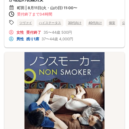
町田 | 8月11日(火・山の日) 11:00〜
受付終了まで34時間
ツヴァイ
ハイステータス
30代向け
40代向け
個室
公務
女性
受付終了
35〜44歳
500円
男性
残り1席
37〜44歳
4,000円