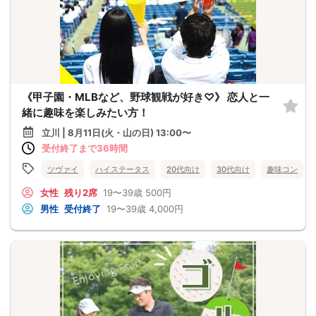
《甲子園・MLBなど、野球観戦が好き♡》 恋人と一
緒に趣味を楽しみたい方！
立川 | 8月11日(火・山の日) 13:00〜
受付終了まで36時間
ツヴァイ
ハイステータス
20代向け
30代向け
趣味コン
女性
残り2席
19〜39歳
500円
男性
受付終了
19〜39歳
4,000円