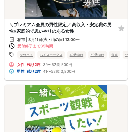
＼プレミアム会員の男性限定／ 高収入・安定職の男
性×家庭的で思いやりのある女性
柏市 | 8月11日(火・山の日) 12:00〜
受付終了まで35時間
ツヴァイ
ハイステータス
40代向け
50代向け
個室
公務
女性
残り2席
39〜52歳
500円
男性
残り2席
41〜52歳
3,800円