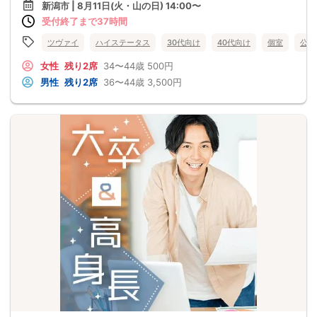
新潟市 | 8月11日(火・山の日) 14:00〜
受付終了まで37時間
ツヴァイ
ハイステータス
30代向け
40代向け
個室
公務
女性
残り2席
34〜44歳
500円
男性
残り2席
36〜44歳
3,500円