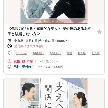
《包容力がある・家庭的な男女》 安心感のあるお相
手と結婚したい方♡
北九州 | 8月11日(火・山の日) 14:00〜
受付終了まで37時間
ツヴァイ
20代向け
30代向け
個室
福岡県
北九州
女性
残り1席
24〜34歳
500円
男性
受付終了
26〜34歳
3,000円