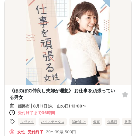
《ほのぼの仲良し夫婦が理想》 お仕事を頑張ってい
る男女
姫路市 | 8月11日(火・山の日) 13:00〜
受付終了まで36時間
ツヴァイ
ハイステータス
30代向け
個室
公務員
兵庫県
女性
受付終了
29〜39歳
500円