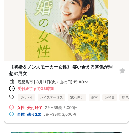
《初婚＆ノンスモーカー女性》 笑い合える関係が理
想の男女
鹿児島市 | 8月11日(火・山の日) 15:00〜
受付終了まで38時間
ツヴァイ
ハイステータス
30代向け
個室
公務員
鹿児島
女性
受付終了
29〜39歳
2,000円
男性
残り2席
29〜39歳
3,000円