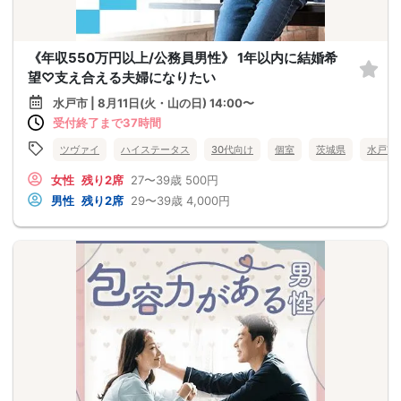
《年収550万円以上/公務員男性》 1年以内に結婚希
望♡支え合える夫婦になりたい
水戸市 | 8月11日(火・山の日) 14:00〜
受付終了まで37時間
ツヴァイ
ハイステータス
30代向け
個室
茨城県
水戸市
女性
残り2席
27〜39歳
500円
男性
残り2席
29〜39歳
4,000円