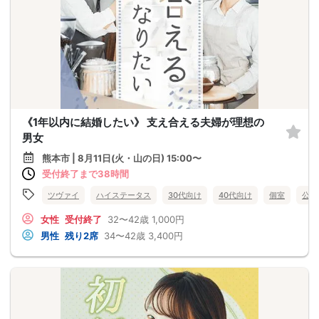
《1年以内に結婚したい》 支え合える夫婦が理想の
男女
熊本市 | 8月11日(火・山の日) 15:00〜
受付終了まで38時間
ツヴァイ
ハイステータス
30代向け
40代向け
個室
公務
女性
受付終了
32〜42歳
1,000円
男性
残り2席
34〜42歳
3,400円