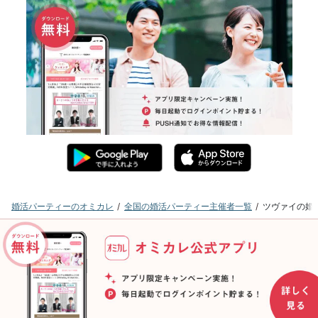
婚活パーティーのオミカレ
全国の婚活パーティー主催者一覧
ツヴァイの婚