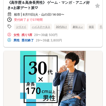
《高学歴＆高身長男性》 ゲーム・マンガ・アニメ好
き×お家デート派♡
柏市 | 8月11日(火・山の日) 14:00〜
受付終了まで37時間
ツヴァイ
ハイステータス
30代向け
趣味コン
個室
千葉
女性
残り1席
29〜39歳
500円
男性
受付終了
29〜39歳
3,800円