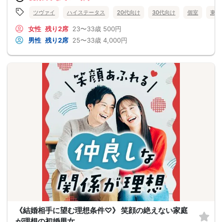
ツヴァイ
ハイステータス
20代向け
30代向け
個室
東京
女性
残り2席
23〜33歳
500円
男性
残り2席
25〜33歳
4,000円
《結婚相手に望む理想条件♡》 笑顔の絶えない家庭
が理想の初婚男女