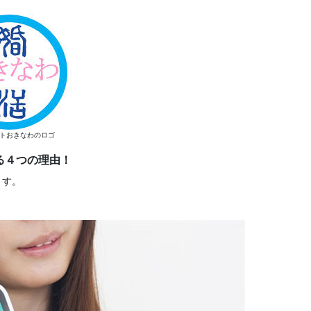
トおきなわのロゴ
る４つの理由！
ます。