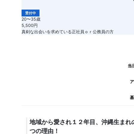
受付中
20〜35歳
5,500円
真剣な出会いを求めている正社員ｏｒ公務員の方
当
ア
基
地域から愛され１２年目、沖縄生まれ
つの理由！