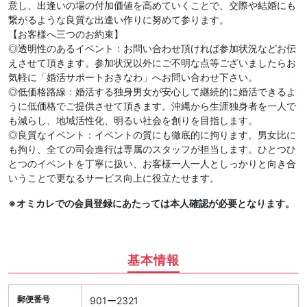
意し、出逢いの場の付加価値を高めていくことで、交際や結婚にも
繋がるような良質な出逢い作りに努めて参ります。
【お客様へ三つのお約束】
◎透明性のあるイベント：お問い合わせ頂ければ参加状況などお伝
えさせて頂きます。参加状況以外にご不明な点等ございましたらお
気軽に「婚活サポートおきなわ」へお問い合わせ下さい。
◎低価格路線：婚活する独身男女が安心して継続的に婚活できるよ
うに低価格でご提供させて頂きます。沖縄から生涯独身者を一人で
も減らし、地域活性化、明るい社会を創りを目指します。
◎良質なイベント：イベントの質にも徹底的に拘ります。男女比に
も拘り、全ての司会進行は専属のスタッフが担当します。ひとつひ
とつのイベントを丁寧に扱い、お客様一人一人としっかりと向き合
いうことで更なるサービス向上に役立たせます。
※オミカレでの会員登録にあたっては本人確認が必要となります。
基本情報
郵便番号
901ー2321