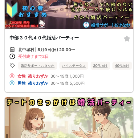
中部３０代４０代婚活パーティー
北中城村 | 8月9日(日) 20:00〜
受付終了まで2日
婚活サポートおきなわ
ハイステータス
30代向け
40代向け
女性
残りわずか
30〜49歳
1,000円
男性
残りわずか
30〜49歳
5,500円