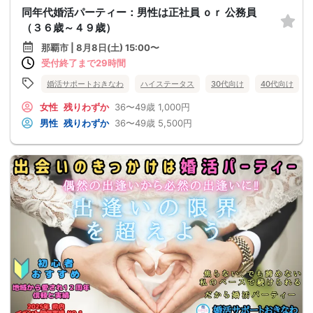
同年代婚活パーティー：男性は正社員 ｏｒ 公務員
（３６歳～４９歳）
那覇市 | 8月8日(土) 15:00〜
受付終了まで29時間
婚活サポートおきなわ
ハイステータス
30代向け
40代向け
女性
残りわずか
36〜49歳
1,000円
男性
残りわずか
36〜49歳
5,500円