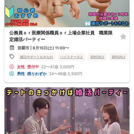
公務員ｏｒ医療関係職員ｏｒ上場企業社員 職業限
定婚活パーティー
那覇市 | 8月15日(土) 11:00〜
婚活サポートおきなわ
ハイステータス
20代向け
30代向け
女性
受付中
22〜47歳
3,000円
男性
残りわずか
24〜49歳
5,500円