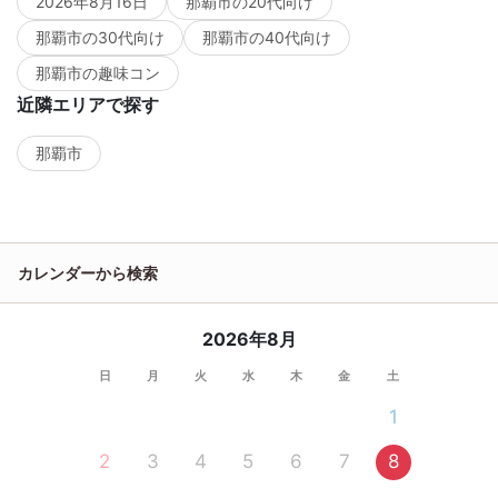
2026年8月16日
那覇市の20代向け
那覇市の30代向け
那覇市の40代向け
那覇市の趣味コン
近隣エリアで探す
那覇市
カレンダーから検索
2026年8月
日
月
火
水
木
金
土
1
2
3
4
5
6
7
8