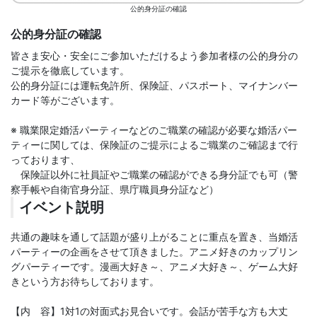
公的身分証の確認
公的身分証の確認
皆さま安心・安全にご参加いただけるよう参加者様の公的身分の
ご提示を徹底しています。
公的身分証には運転免許所、保険証、パスポート、マイナンバー
カード等がございます。
※ 職業限定婚活パーティーなどのご職業の確認が必要な婚活パー
ティーに関しては、保険証のご提示によるご職業のご確認まで行
っております、
保険証以外に社員証やご職業の確認ができる身分証でも可（警
察手帳や自衛官身分証、県庁職員身分証など）
イベント説明
共通の趣味を通して話題が盛り上がることに重点を置き、当婚活
パーティーの企画をさせて頂きました。アニメ好きのカップリン
グパーティーです。漫画大好き～、アニメ大好き～、ゲーム大好
きという方お待ちしております。
【内 容】1対1の対面式お見合いです。会話が苦手な方も大丈