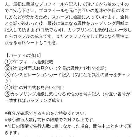
夫。最初に簡単なプロフィールを記入して頂いてから始めますの
でご安心下さい。プロフィールを元にお互いの趣味や休日の過ご
し方などが分かるため、スムーズに会話に入っていけます。全員
と会話が終わった後、最後に気になる異性をカップリング用紙に
記入して頂きます(白紙でも可)。カップリング用紙がお互い一致し
たらカップルの成立です。またスタッフを介して気になる異性に
渡せる連絡シートもご用意。
【パーティの流れ】
①プロフィ―ル用紙記載
②1対1の対面式お見合い（全員の異性と1対1で会話）
③インスピレーションカード記入（気になる異性の番号をチェッ
ク）
④1対1の対面式お見合い2回目
⑤カップリング用紙に気になる異性の番号を記入（お互い番号が
一致すればカップリング成立）
※身分が確認できるものをご持参ください。
※最小催行人数は前日の段階で２対２以上です。
※前日の段階で催行人数に達しなかった場合、開催中止とさせて頂
きます。