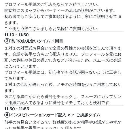
プロフィール用紙のご記入をなってお待ちください。
開始前にスタッフからパーティーの流れの説明がございます。
初心者でもご安心してご参加頂けるように丁寧にご説明させて頂
きます。
ご不明な点等ございましらお気軽にご質問ください。
11:10 - 11:50
③1対1のお見合いタイム １回目
１対１の対面式お見合いで全員の異性との会話を楽しんで頂きま
す。会話が苦手な方もご心配入りません。プロフィールを元にお
互いの趣味や休日の過ごし方などが分かるため、スムーズに会話
に入っていけます。
プロフィール用紙には、初心者でも会話が困らないように工夫し
てあります。
１対１の会話が終わった後、メモのお時間を少々ご用意しており
ます。
気になる異性がいたら番号をチェックし、スムーズにカップリン
グ用紙に記入できるように番号をメモしておくと便利です。
11:50 - 11:55
④インスピレーションカード記入 ｏｒ ご挨拶タイム
前半のお見合いタイムで、好感度のあるお相手やお話がしやすか
ったお相手の番号にチェックして頂きます。