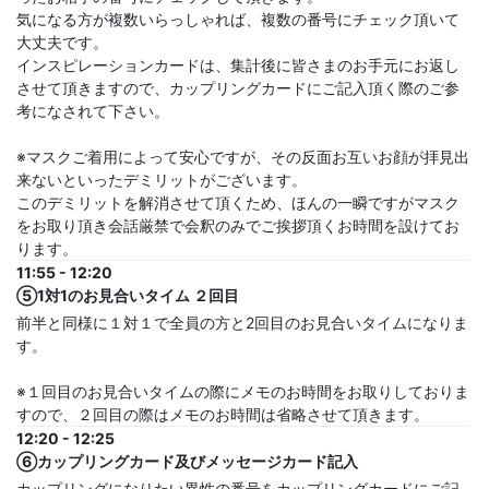
気になる方が複数いらっしゃれば、複数の番号にチェック頂いて
大丈夫です。
インスピレーションカードは、集計後に皆さまのお手元にお返し
させて頂きますので、カップリングカードにご記入頂く際のご参
考になされて下さい。
※マスクご着用によって安心ですが、その反面お互いお顔が拝見出
来ないといったデミリットがございます。
このデミリットを解消させて頂くため、ほんの一瞬ですがマスク
をお取り頂き会話厳禁で会釈のみでご挨拶頂くお時間を設けてお
ります。
11:55 - 12:20
⑤1対1のお見合いタイム ２回目
前半と同様に１対１で全員の方と2回目のお見合いタイムになりま
す。
※１回目のお見合いタイムの際にメモのお時間をお取りしておりま
すので、２回目の際はメモのお時間は省略させて頂きます。
12:20 - 12:25
⑥カップリングカード及びメッセージカード記入
カップリングになりたい異性の番号をカップリングカードにご記