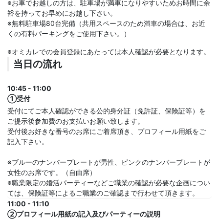
※お車でお越しの方は、駐車場が満車になりやすいためお時間に余
裕を持ってお早めにお越し下さい。
※無料駐車場80台完備（共用スペースのため満車の場合は、お近
くの有料パーキングをご使用下さい。）
※オミカレでの会員登録にあたっては本人確認が必要となります。
当日の流れ
10:45 - 11:00
①受付
受付にてご本人確認ができる公的身分証（免許証、保険証等）を
ご提示後参加費のお支払いお願い致します。
受付後お好きな番号のお席にご着席頂き、プロフィール用紙をご
記入下さい。
※ブルーのナンバープレートが男性、ピンクのナンバープレートが
女性のお席です。（自由席）
※職業限定の婚活パーティーなどご職業の確認が必要な企画につい
ては、保険証等によるご職業のご確認まで行わせて頂きます。
11:00 - 11:10
②プロフィール用紙の記入及びパーティーの説明