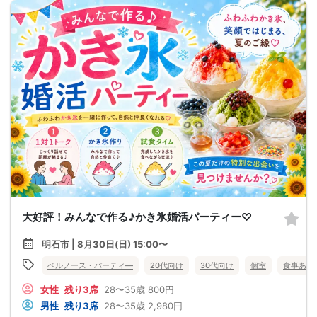
大好評！みんなで作る♪かき氷婚活パーティー♡
明石市 | 8月30日(日) 15:00〜
ベルノース・パーティ―
20代向け
30代向け
個室
食事あり
女性
残り3席
28〜35歳
800円
男性
残り3席
28〜35歳
2,980円