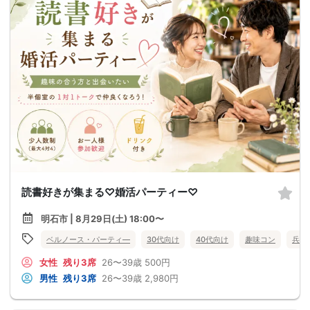
読書好きが集まる♡婚活パーティー♡
明石市 | 8月29日(土) 18:00〜
ベルノース・パーティ―
30代向け
40代向け
趣味コン
兵庫
女性
残り3席
26〜39歳
500円
男性
残り3席
26〜39歳
2,980円