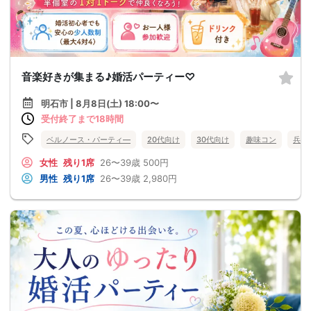
音楽好きが集まる♪婚活パーティー♡
明石市 | 8月8日(土) 18:00〜
受付終了まで18時間
ベルノース・パーティ―
20代向け
30代向け
趣味コン
兵庫
女性
残り1席
26〜39歳
500円
男性
残り1席
26〜39歳
2,980円