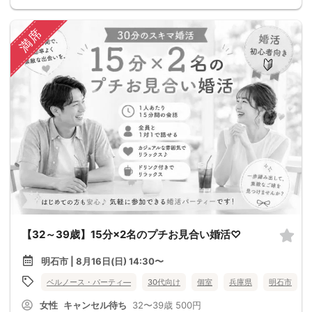
満席
【32～39歳】15分×2名のプチお見合い婚活♡
明石市 | 8月16日(日) 14:30〜
ベルノース・パーティ―
30代向け
個室
兵庫県
明石市
女性
キャンセル待ち
32〜39歳
500円