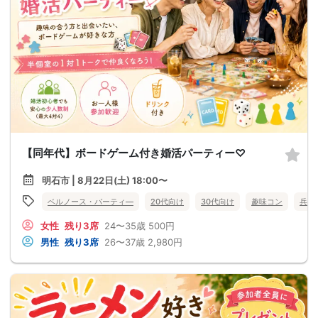
【同年代】ボードゲーム付き婚活パーティー♡
明石市 | 8月22日(土) 18:00〜
ベルノース・パーティ―
20代向け
30代向け
趣味コン
兵庫
女性
残り3席
24〜35歳
500円
男性
残り3席
26〜37歳
2,980円