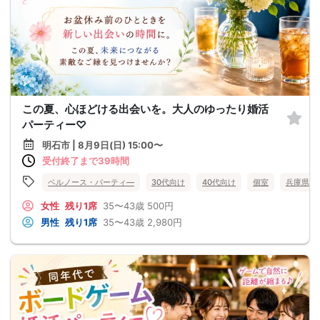
この夏、心ほどける出会いを。大人のゆったり婚活
パーティー♡
明石市 | 8月9日(日) 15:00〜
受付終了まで39時間
ベルノース・パーティ―
30代向け
40代向け
個室
兵庫県
女性
残り1席
35〜43歳
500円
男性
残り1席
35〜43歳
2,980円