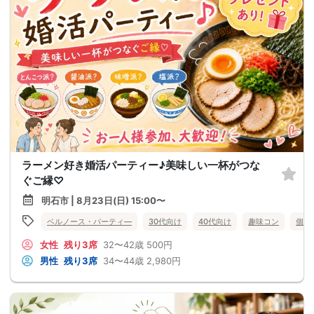
ラーメン好き婚活パーティー♪美味しい一杯がつな
ぐご縁♡
明石市 | 8月23日(日) 15:00〜
ベルノース・パーティ―
30代向け
40代向け
趣味コン
個室
女性
残り3席
32〜42歳
500円
男性
残り3席
34〜44歳
2,980円