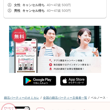
女性
キャンセル待ち
40〜47歳
500円
男性
キャンセル待ち
40〜47歳
500円
婚活パーティーのオミカレ
全国の婚活パーティー主催者一覧
ベルノース・