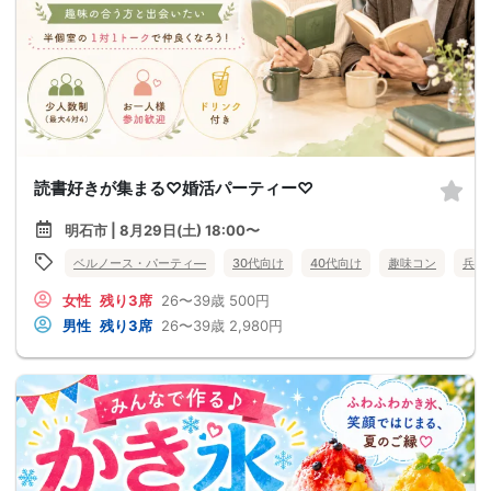
読書好きが集まる♡婚活パーティー♡
明石市 | 8月29日(土) 18:00〜
ベルノース・パーティ―
30代向け
40代向け
趣味コン
兵庫
女性
残り3席
26〜39歳
500円
男性
残り3席
26〜39歳
2,980円