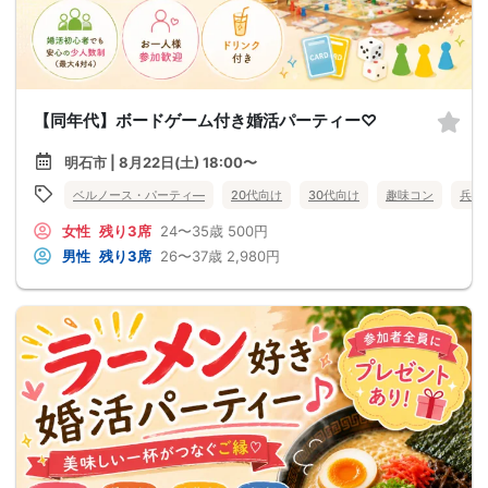
【同年代】ボードゲーム付き婚活パーティー♡
明石市 | 8月22日(土) 18:00〜
ベルノース・パーティ―
20代向け
30代向け
趣味コン
兵庫
女性
残り3席
24〜35歳
500円
男性
残り3席
26〜37歳
2,980円