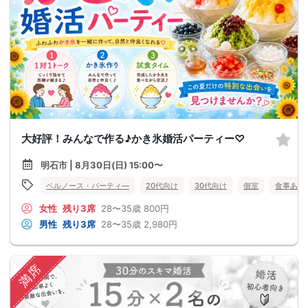
大好評！みんなで作る♪かき氷婚活パーティー♡
明石市 | 8月30日(日) 15:00〜
ベルノース・パーティ―
20代向け
30代向け
個室
食事あり
女性
残り3席
28〜35歳
800円
男性
残り3席
28〜35歳
2,980円
満席