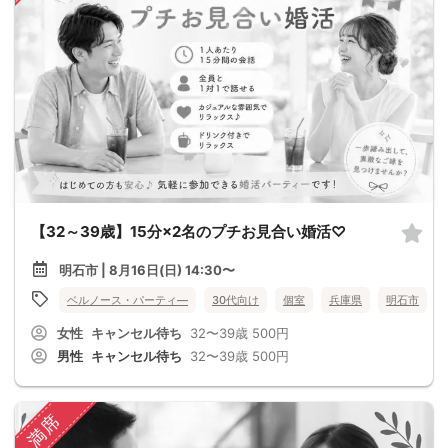
【32～39歳】15分×2名のプチお見合い婚活♡
明石市 | 8月16日(日) 14:30〜
ベルノース・パーティ―
30代向け
個室
兵庫県
明石市
女性
キャンセル待ち
32〜39歳
500円
男性
キャンセル待ち
32〜39歳
500円
満席