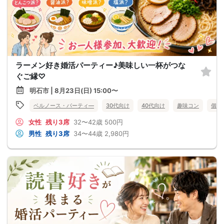
ラーメン好き婚活パーティー♪美味しい一杯がつな
ぐご縁♡
明石市 | 8月23日(日) 15:00〜
ベルノース・パーティ―
30代向け
40代向け
趣味コン
個室
女性
残り3席
32〜42歳
500円
男性
残り3席
34〜44歳
2,980円