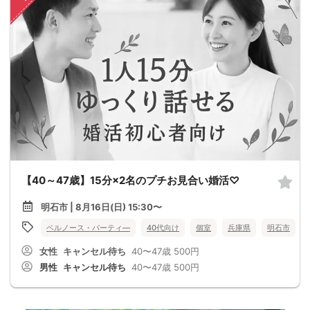
【40～47歳】15分×2名のプチお見合い婚活♡
明石市 | 8月16日(日) 15:30〜
ベルノース・パーティ―
40代向け
個室
兵庫県
明石市
女性
キャンセル待ち
40〜47歳
500円
男性
キャンセル待ち
40〜47歳
500円