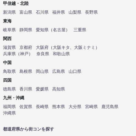
甲信越・北陸
新潟県
富山県
石川県
福井県
山梨県
長野県
東海
岐阜県
静岡県
愛知県
（
名古屋
）
三重県
関西
滋賀県
京都府
大阪府
（
大阪キタ
、
大阪ミナミ
）
兵庫県
（
神戸
）
奈良県
和歌山県
中国
鳥取県
島根県
岡山県
広島県
山口県
四国
徳島県
香川県
愛媛県
高知県
九州・沖縄
福岡県
佐賀県
長崎県
熊本県
大分県
宮崎県
鹿児島県
沖縄県
都道府県から街コンを探す