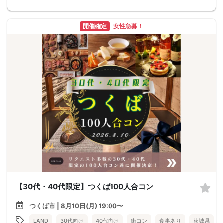
開催確定
女性急募！
【30代・40代限定】つくば100人合コン
つくば市 | 8月10日(月) 19:00〜
LAND
30代向け
40代向け
街コン
食事あり
茨城県