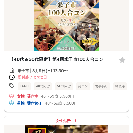
【40代＆50代限定】第4回米子市100人合コン
米子市 | 8月9日(日) 12:30〜
受付終了まで2日
LAND
40代向け
50代向け
街コン
食事あり
鳥取県
女性
受付中
40〜59歳
3,500円
男性
受付終了
40〜59歳
8,500円
女性先行中！