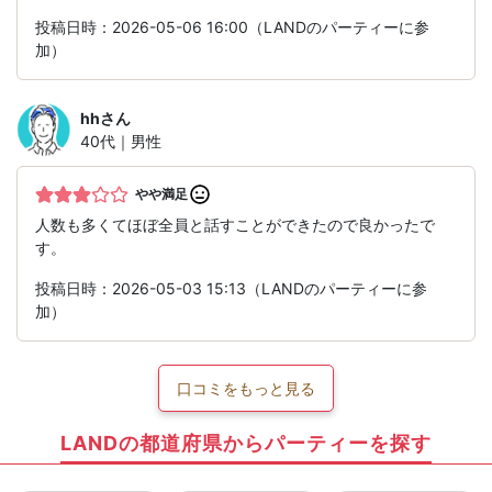
投稿日時：2026-05-06 16:00（LANDのパーティーに参
加）
hh
さん
40代｜男性
やや満足
人数も多くてほぼ全員と話すことができたので良かったで
す。
投稿日時：2026-05-03 15:13（LANDのパーティーに参
加）
口コミをもっと見る
LANDの都道府県からパーティーを探す