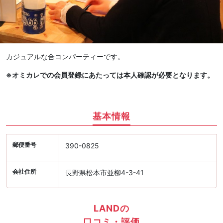
カジュアルな合コンパーティーです。
※オミカレでの会員登録にあたっては本人確認が必要となります。
基本情報
郵便番号
390-0825
会社住所
長野県松本市並柳4-3-41
LANDの
口コミ・評価