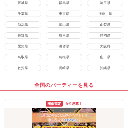
茨城県
群馬県
埼玉県
千葉県
東京都
神奈川県
新潟県
富山県
山梨県
長野県
岐阜県
静岡県
愛知県
滋賀県
大阪府
鳥取県
島根県
山口県
佐賀県
長崎県
沖縄県
全国のパーティーを見る
開催確定
女性急募！