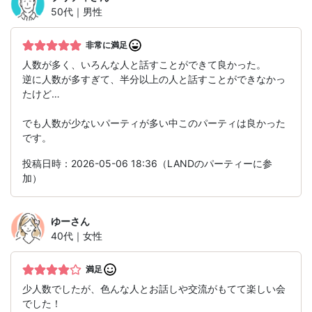
50代｜男性
非常に満足
人数が多く、いろんな人と話すことができて良かった。
逆に人数が多すぎて、半分以上の人と話すことができなかっ
たけど…
でも人数が少ないパーティが多い中このパーティは良かった
です。
投稿日時：2026-05-06 18:36（LANDのパーティーに参
加）
ゆー
さん
40代｜女性
満足
少人数でしたが、色んな人とお話しや交流がもてて楽しい会
でした！