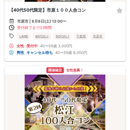
【40代50代限定】市原１００人合コン
市原市 | 8月8日(土) 13:00〜
受付終了まで31時間
LAND
40代向け
50代向け
千葉県
市原市
女性
受付中
40〜59歳
3,000円
男性
キャンセル待ち
40〜59歳
8,000円
開催確定
女性急募！