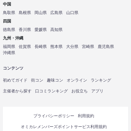
中国
鳥取県
島根県
岡山県
広島県
山口県
四国
徳島県
香川県
愛媛県
高知県
九州・沖縄
福岡県
佐賀県
長崎県
熊本県
大分県
宮崎県
鹿児島県
沖縄県
コンテンツ
初めてガイド
街コン
趣味コン
オンライン
ランキング
主催者から探す
口コミランキング
お役立ち
アプリ
プライバシーポリシー
利用規約
オミカレメンバーズポイントサービス利用規約