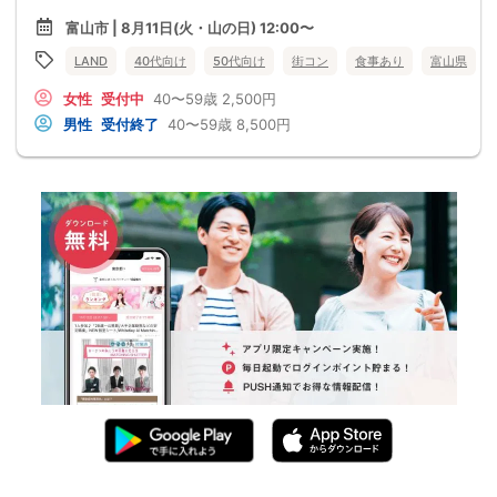
富山市 | 8月11日(火・山の日) 12:00〜
LAND
40代向け
50代向け
街コン
食事あり
富山県
女性
受付中
40〜59歳
2,500円
男性
受付終了
40〜59歳
8,500円