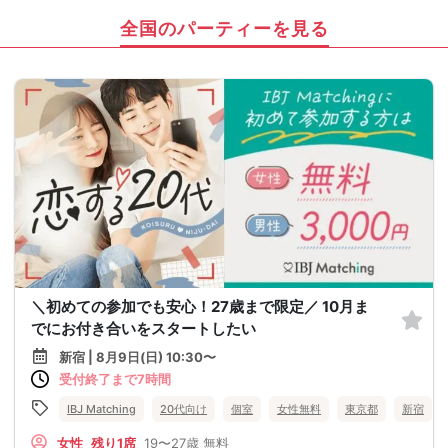
全国のパーティーを見る
＼初めての参加でも安心！27歳まで限定／ 10月ま
でにお付き合いをスタートしたい
新宿 | 8月9日(日) 10:30〜
受付終了まで7時間
IBJ Matching
20代向け
個室
女性無料
東京都
新宿
女性
残り1席
19〜27歳
無料