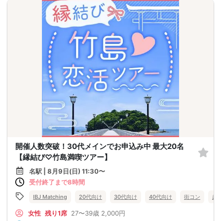
開催人数突破！30代メインでお申込み中 最大20名
【縁結び♡竹島満喫ツアー】
名駅 | 8月9日(日) 11:30〜
受付終了まで8時間
IBJ Matching
20代向け
30代向け
40代向け
街コン
趣
女性
残り1席
27〜39歳
2,000円