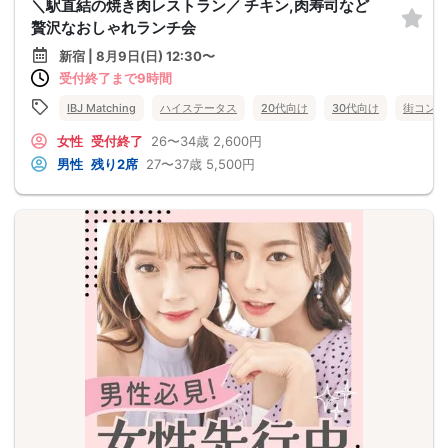
＼駅直結の焼き肉レストラン／ チキン,肉寿司など
贅沢なおしゃれランチ会
新宿 | 8月9日(日) 12:30〜
受付終了まで9時間
IBJ Matching
ハイステータス
20代向け
30代向け
街コン
女性
受付終了
26〜34歳
2,600円
男性
残り2席
27〜37歳
5,500円