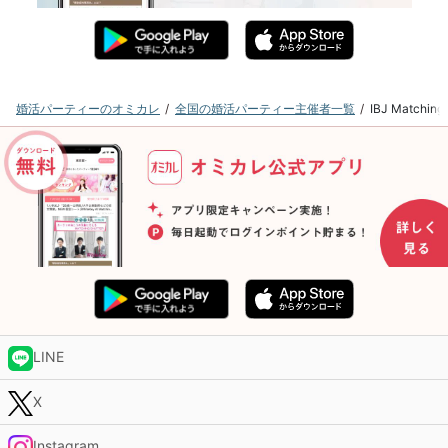
婚活パーティーのオミカレ
全国の婚活パーティー主催者一覧
IBJ Matc
LINE
X
Instagram