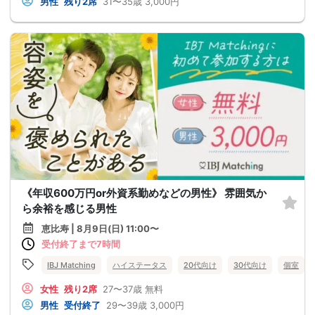
男性
残り2席
31〜35歳
3,000円
《年収600万円or外資系勤めなどの男性》 雰囲気か
ら余裕を感じる男性
恵比寿 | 8月9日(日) 11:00〜
受付終了まで7時間
IBJ Matching
ハイステータス
20代向け
30代向け
個室
女性
残り2席
27〜37歳
無料
男性
受付終了
29〜39歳
3,000円