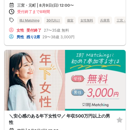
三宮・元町 | 8月9日(日) 12:00〜
受付終了まで8時間
IBJ Matching
30代向け
個室
女性無料
兵庫県
三宮・元
女性
受付終了
27〜35歳
無料
男性
残り2席
29〜38歳
3,000円
＼安心感のある年下女性♡／ 年収500万円以上の男
性