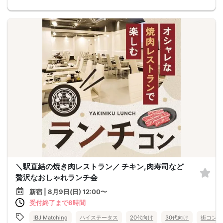
＼駅直結の焼き肉レストラン／ チキン,肉寿司など
贅沢なおしゃれランチ会
新宿 | 8月9日(日) 12:00〜
受付終了まで8時間
IBJ Matching
ハイステータス
20代向け
30代向け
街コン