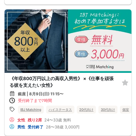
《年収800万円以上の高収入男性》 ×《仕事を頑張
る彼を支えたい女性》
銀座 | 8月9日(日) 11:15〜
受付終了まで7時間
IBJ Matching
ハイステータス
20代向け
30代向け
個室
女性
残り2席
24〜33歳
無料
男性
受付終了
28〜38歳
3,000円