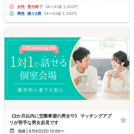
女性
受付終了
34〜41歳
3,400円
男性
残り2席
34〜43歳
5,500円
《2か月以内に交際希望の男女♡》 マッチングアプ
リが苦手な男女必見です
池袋 | 8月9日(日) 12:00〜