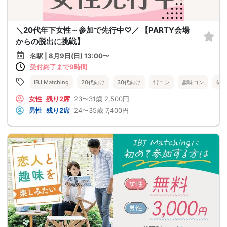
＼20代年下女性～参加で先行中♡／ 【PARTY会場
からの脱出に挑戦】
名駅 | 8月9日(日) 13:00〜
受付終了まで9時間
IBJ Matching
20代向け
30代向け
街コン
趣味コン
体
女性
残り2席
23〜31歳
2,500円
男性
残り2席
24〜35歳
7,400円