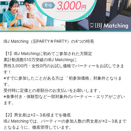
IBJ Matching（旧PARTY☆PARTY）の4つの特長
【1】IBJ Matchingに初めてご参加された方限定
累計動員数510万突破のIBJ Matchingに
男性3,000円・女性0円のお試し価格でパーティーをお試しできま
す！
※すでに参加したことがある方は 「初参加価格」対象外となりま
す。
受付時に定価との差額分のお支払いをお願いします 。
※食事付き・体験型など一部対象外のパーティー・エリアがござい
ます。
【2】男女差は±2～3名様までを徹底
IBJ Matchingでは、パーティーの参加人数の男女差が±2～3名まで
となるように、徹底管理しています。