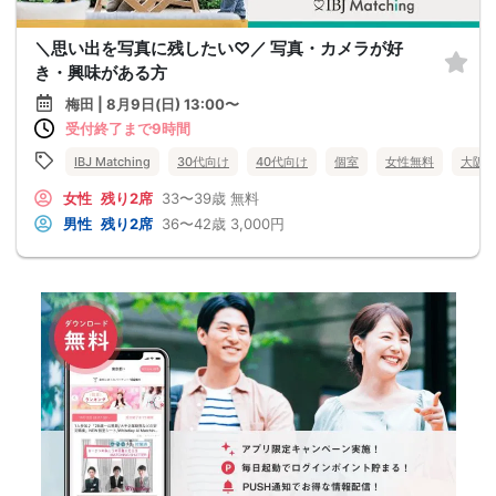
＼思い出を写真に残したい♡／ 写真・カメラが好
き・興味がある方
梅田 | 8月9日(日) 13:00〜
受付終了まで9時間
IBJ Matching
30代向け
40代向け
個室
女性無料
大阪
女性
残り2席
33〜39歳
無料
男性
残り2席
36〜42歳
3,000円