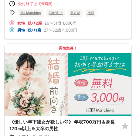
受付終了まで8時間
IBJ Matching
30代向け
東京都
池袋
女性
残り2席
26〜31歳
1,000円
男性
残り1席
27〜32歳
4,900円
男性急募！
《優しい年下彼女が欲しい♡》 年収700万円＆身長
170㎝以上＆大卒の男性