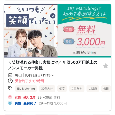
＼笑顔溢れる仲良し夫婦に♡／ 年収500万円以上の
ノンスモーカー男性
梅田 | 8月9日(日) 11:15〜
受付終了まで7時間
IBJ Matching
30代向け
個室
女性無料
大阪府
梅田
女性
残り2席
29〜39歳
無料
男性
受付終了
29〜41歳
3,000円