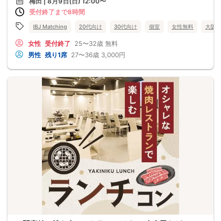
梅田 | 8月9日(日) 12:00〜
受付終了まで8時間
IBJ Matching
20代向け
30代向け
個室
女性無料
大阪
女性
受付終了
25〜32歳
無料
男性
残り1席
27〜36歳
3,000円