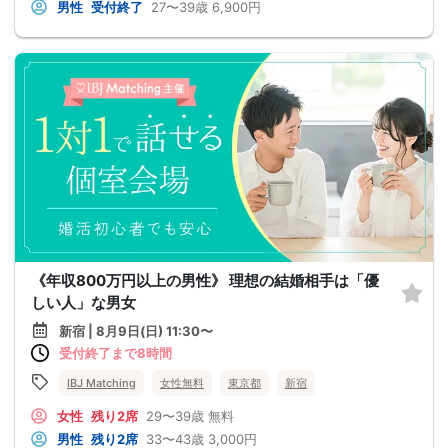
男性
受付終了
27〜39歳
6,900円
《年収800万円以上の男性》 理想の結婚相手は「優
しい人」な男女
新宿 | 8月9日(日) 11:30〜
受付終了まで8時間
IBJ Matching
女性無料
東京都
新宿
女性
残り2席
29〜39歳
無料
男性
残り2席
33〜43歳
3,000円