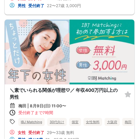
男性
受付終了
22〜27歳
3,000円
＼素でいられる関係が理想♡／ 年収400万円以上の
男性
梅田 | 8月9日(日) 11:00〜
受付終了まで7時間
IBJ Matching
30代向け
個室
女性無料
大阪府
梅田
女性
受付終了
29〜33歳
無料