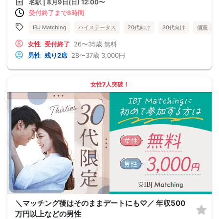
名駅 | 8月9日(日) 12:00〜
受付終了まで8時間
IBJ Matching
ハイステータス
20代向け
30代向け
個室
女性
受付終了
26〜35歳
無料
男性
残り2席
28〜37歳
3,000円
女性7人突破！
＼マッチング後はそのままデートにも♡／ 年収500
万円以上などの男性