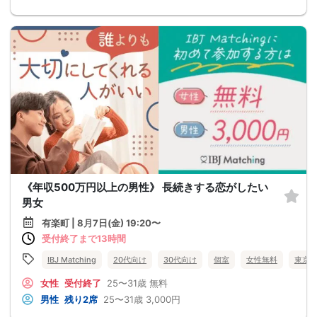
《年収500万円以上の男性》 長続きする恋がしたい
男女
有楽町 | 8月7日(金) 19:20〜
受付終了まで13時間
IBJ Matching
20代向け
30代向け
個室
女性無料
東京
女性
受付終了
25〜31歳
無料
男性
残り2席
25〜31歳
3,000円