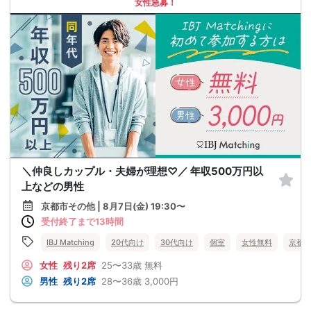
女性急募！
＼仲良しカップル・夫婦が理想♡／ 年収500万円以
上などの男性
京都市その他 | 8月7日(金) 19:30〜
受付終了まで13時間
IBJ Matching
20代向け
30代向け
個室
女性無料
京都
女性
残り2席
25〜33歳
無料
男性
残り2席
28〜36歳
3,000円