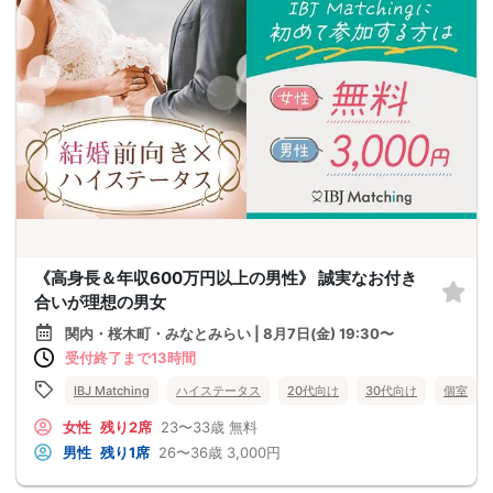
《高身長＆年収600万円以上の男性》 誠実なお付き
合いが理想の男女
関内・桜木町・みなとみらい | 8月7日(金) 19:30〜
受付終了まで13時間
IBJ Matching
ハイステータス
20代向け
30代向け
個室
女性
残り2席
23〜33歳
無料
男性
残り1席
26〜36歳
3,000円