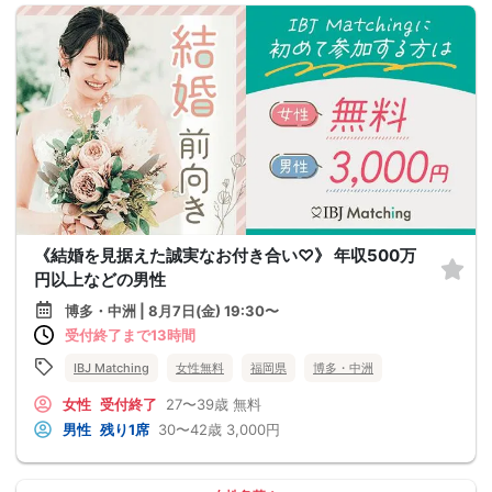
《結婚を見据えた誠実なお付き合い♡》 年収500万
円以上などの男性
博多・中洲 | 8月7日(金) 19:30〜
受付終了まで13時間
IBJ Matching
女性無料
福岡県
博多・中洲
女性
受付終了
27〜39歳
無料
男性
残り1席
30〜42歳
3,000円