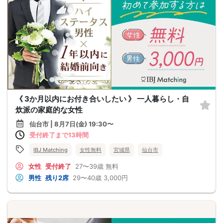
《 3か月以内にお付き合いしたい 》 一人暮らし・自
炊派の家庭的な女性
仙台市 | 8月7日(金) 19:30〜
受付終了まで13時間
IBJ Matching
女性無料
宮城県
仙台市
女性
受付終了
27〜39歳
無料
男性
残り2席
29〜40歳
3,000円