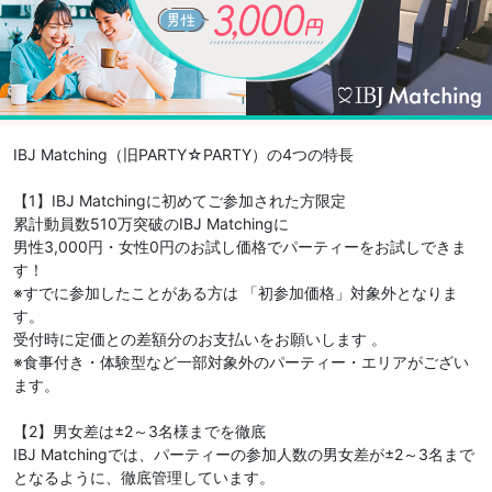
IBJ Matching（旧PARTY☆PARTY）の4つの特長
【1】IBJ Matchingに初めてご参加された方限定
累計動員数510万突破のIBJ Matchingに
男性3,000円・女性0円のお試し価格でパーティーをお試しできま
す！
※すでに参加したことがある方は 「初参加価格」対象外となりま
す。
受付時に定価との差額分のお支払いをお願いします 。
※食事付き・体験型など一部対象外のパーティー・エリアがござい
ます。
【2】男女差は±2～3名様までを徹底
IBJ Matchingでは、パーティーの参加人数の男女差が±2～3名まで
となるように、徹底管理しています。