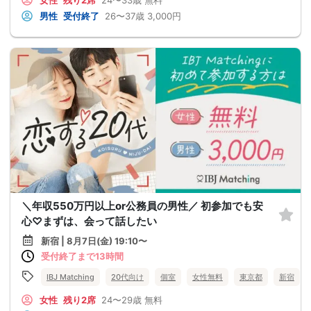
女性
残り2席
24〜33歳
無料
男性
受付終了
26〜37歳
3,000円
＼年収550万円以上or公務員の男性／ 初参加でも安
心♡まずは、会って話したい
新宿 | 8月7日(金) 19:10〜
受付終了まで13時間
IBJ Matching
20代向け
個室
女性無料
東京都
新宿
女性
残り2席
24〜29歳
無料