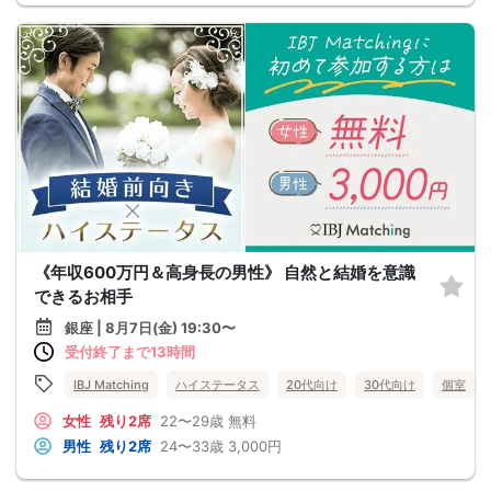
《年収600万円＆高身長の男性》 自然と結婚を意識
できるお相手
銀座 | 8月7日(金) 19:30〜
受付終了まで13時間
IBJ Matching
ハイステータス
20代向け
30代向け
個室
女性
残り2席
22〜29歳
無料
男性
残り2席
24〜33歳
3,000円