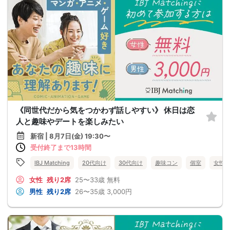
《同世代だから気をつかわず話しやすい》 休日は恋
人と趣味やデートを楽しみたい
新宿 | 8月7日(金) 19:30〜
受付終了まで13時間
IBJ Matching
20代向け
30代向け
趣味コン
個室
女性
女性
残り2席
25〜33歳
無料
男性
残り2席
26〜35歳
3,000円