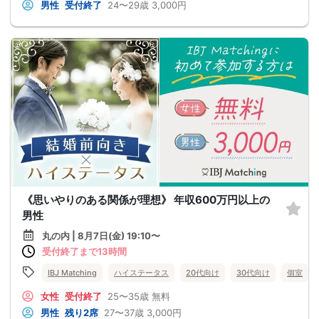
男性
受付終了
24〜29歳
3,000円
《思いやりのある関係が理想》 年収600万円以上の
男性
丸の内 | 8月7日(金) 19:10〜
受付終了まで13時間
IBJ Matching
ハイステータス
20代向け
30代向け
個室
女性
受付終了
25〜35歳
無料
男性
残り2席
27〜37歳
3,000円