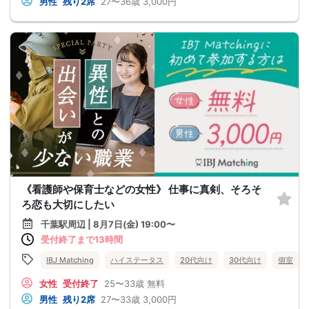
男性
残り2席
27〜36歳
3,000円
《看護師や保育士などの女性》 仕事に真剣、そろそ
ろ恋も大切にしたい
千葉駅周辺 | 8月7日(金) 19:00〜
受付終了まで13時間
IBJ Matching
ハイステータス
20代向け
30代向け
個室
女性
受付終了
25〜33歳
無料
男性
残り2席
27〜33歳
3,000円