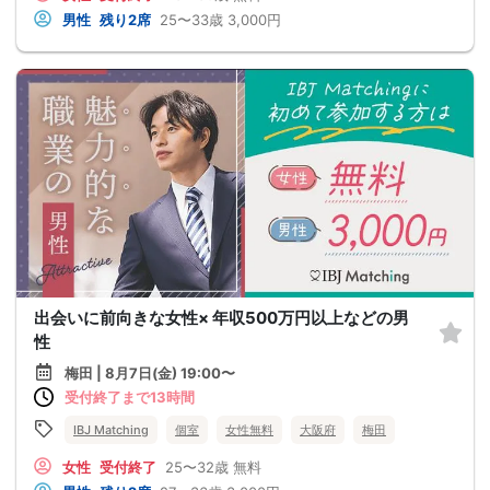
男性
残り2席
25〜33歳
3,000円
出会いに前向きな女性× 年収500万円以上などの男
性
梅田 | 8月7日(金) 19:00〜
受付終了まで13時間
IBJ Matching
個室
女性無料
大阪府
梅田
女性
受付終了
25〜32歳
無料