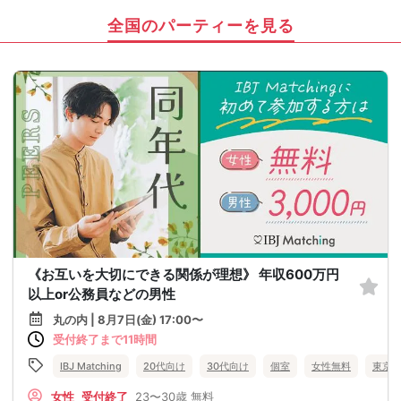
全国のパーティーを見る
《お互いを大切にできる関係が理想》 年収600万円
以上or公務員などの男性
丸の内 | 8月7日(金) 17:00〜
受付終了まで11時間
IBJ Matching
20代向け
30代向け
個室
女性無料
東京
女性
受付終了
23〜30歳
無料