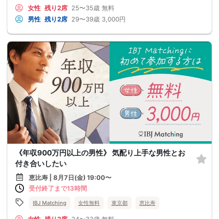
女性
残り2席
25〜35歳
無料
男性
残り2席
29〜39歳
3,000円
《年収900万円以上の男性》 気配り上手な男性とお
付き合いしたい
恵比寿 | 8月7日(金) 19:00〜
受付終了まで13時間
IBJ Matching
女性無料
東京都
恵比寿