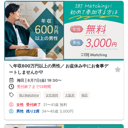
＼年収600万円以上の男性／ お盆休み中にお食事デ
ートしませんか♡
梅田 | 8月7日(金) 19:30〜
受付終了まで13時間
IBJ Matching
女性無料
大阪府
梅田
女性
受付終了
31〜41歳
無料
男性
残り2席
34〜45歳
3,000円