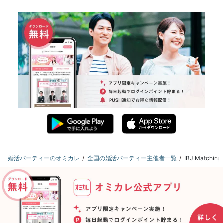
婚活パーティーのオミカレ
全国の婚活パーティー主催者一覧
IBJ Matc