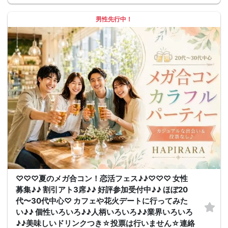
男性先行中！
♡♡♡夏のメガ合コン！恋活フェス♪♪♡♡♡ 女性
募集♪♪ 割引アト3席♪♪ 好評参加受付中♪♪ ほぼ20
代〜30代中心♡ カフェや花火デートに行ってみた
い♪♪ 個性いろいろ♪♪人柄いろいろ♪♪業界いろいろ
♪♪美味しいドリンクつき☆投票は行いません☆連絡