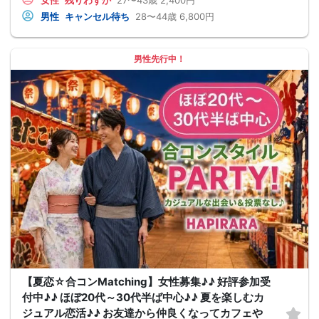
男性
キャンセル待ち
28〜44歳
6,800円
男性先行中！
【夏恋☆合コンMatching】女性募集♪♪ 好評参加受
付中♪♪ ほぼ20代～30代半ば中心♪♪ 夏を楽しむカ
ジュアル恋活♪♪ お友達から仲良くなってカフェや