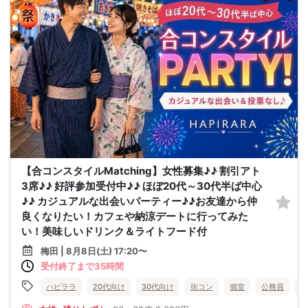
【合コンスタイルMatching】女性募集♪♪ 割引アト
3席♪♪ 好評参加受付中♪♪ ほぼ20代～30代半ば中心
♪♪ カジュアルな出会いパーティー♪♪お友達から仲
良くなりたい！カフェや納涼デートに行ってみた
い！美味しいドリンク＆ライトフード付
梅田 | 8月8日(土) 17:20〜
受付終了まで35時間
ハピララ
20代向け
30代向け
街コン
個室
公務員
食