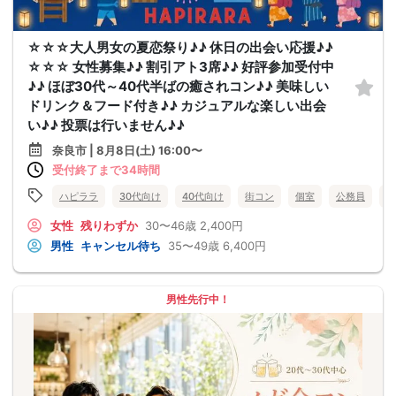
☆☆☆大人男女の夏恋祭り♪♪ 休日の出会い応援♪♪
☆☆☆ 女性募集♪♪ 割引アト3席♪♪ 好評参加受付中
♪♪ ほぼ30代～40代半ばの癒されコン♪♪ 美味しい
ドリンク＆フード付き♪♪ カジュアルな楽しい出会
い♪♪ 投票は行いません♪♪
奈良市 | 8月8日(土) 16:00〜
受付終了まで34時間
ハピララ
30代向け
40代向け
街コン
個室
公務員
食
女性
残りわずか
30〜46歳
2,400円
男性
キャンセル待ち
35〜49歳
6,400円
男性先行中！