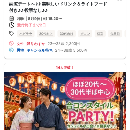
納涼デートへ♪♪ 美味しいドリンク＆ライトフード
付き♪♪ 投票なし♪♪
梅田 | 8月9日(日) 15:20〜
受付終了まで2日
ハピララ
20代向け
30代向け
街コン
個室
公務員
食
女性
残りわずか
23〜38歳
2,300円
男性
キャンセル待ち
24〜38歳
5,500円
14人突破！