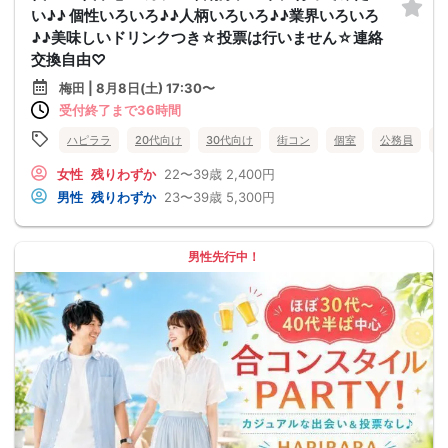
い♪♪ 個性いろいろ♪♪人柄いろいろ♪♪業界いろいろ
♪♪美味しいドリンクつき☆投票は行いません☆連絡
交換自由♡
梅田 | 8月8日(土) 17:30〜
受付終了まで36時間
ハピララ
20代向け
30代向け
街コン
個室
公務員
食
女性
残りわずか
22〜39歳
2,400円
男性
残りわずか
23〜39歳
5,300円
男性先行中！