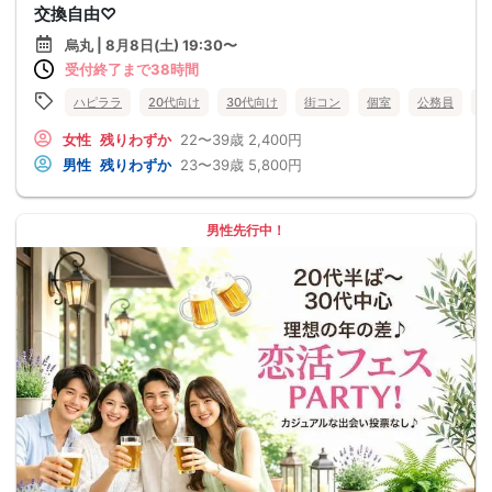
交換自由♡
烏丸 | 8月8日(土) 19:30〜
受付終了まで38時間
ハピララ
20代向け
30代向け
街コン
個室
公務員
食
女性
残りわずか
22〜39歳
2,400円
男性
残りわずか
23〜39歳
5,800円
男性先行中！