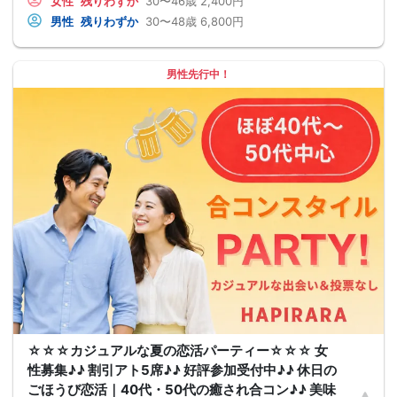
女性
残りわずか
30〜46歳
2,400円
男性
残りわずか
30〜48歳
6,800円
男性先行中！
☆☆☆カジュアルな夏の恋活パーティー☆☆☆ 女
性募集♪♪ 割引アト5席♪♪ 好評参加受付中♪♪ 休日の
ごほうび恋活｜40代・50代の癒され合コン♪♪ 美味