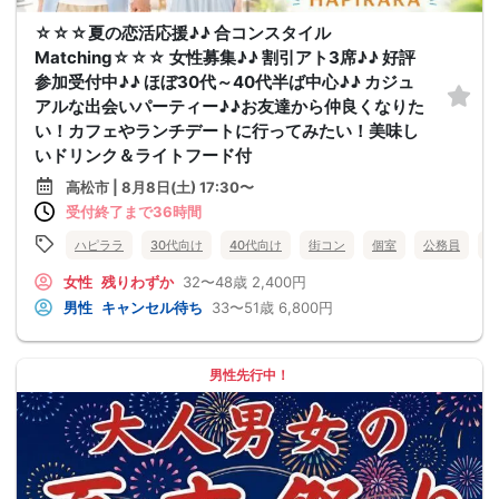
☆☆☆夏の恋活応援♪♪ 合コンスタイル
Matching☆☆☆ 女性募集♪♪ 割引アト3席♪♪ 好評
参加受付中♪♪ ほぼ30代～40代半ば中心♪♪ カジュ
アルな出会いパーティー♪♪お友達から仲良くなりた
い！カフェやランチデートに行ってみたい！美味し
いドリンク＆ライトフード付
高松市 | 8月8日(土) 17:30〜
受付終了まで36時間
ハピララ
30代向け
40代向け
街コン
個室
公務員
食
女性
残りわずか
32〜48歳
2,400円
男性
キャンセル待ち
33〜51歳
6,800円
男性先行中！