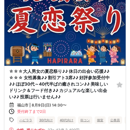
☆☆☆大人男女の夏恋祭り♪♪ 休日の出会い応援♪♪
☆☆☆ 女性募集♪♪ 割引アト3席♪♪ 好評参加受付中
♪♪ ほぼ30代～40代半ばの癒されコン♪♪ 美味しい
ドリンク＆フード付き♪♪ カジュアルな楽しい出会
い♪♪ 投票は行いません♪♪
福山市 | 8月9日(日) 14:30〜
受付終了まで2日
ハピララ
30代向け
40代向け
街コン
個室
公務員
食
女性
残りわずか
27〜43歳
2,400円