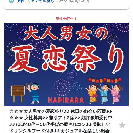
男性
キャンセル待ち
23〜39歳
6,400円
男性先行中！
☆☆☆大人男女の夏恋祭り♪♪ 休日の出会い応援♪♪
☆☆☆ 女性募集♪♪ 割引アト3席♪♪ 好評参加受付中
♪♪ ほぼ40代～50代半ばの癒されコン♪♪ 美味しい
ドリンク＆フード付き♪♪ カジュアルな楽しい出会