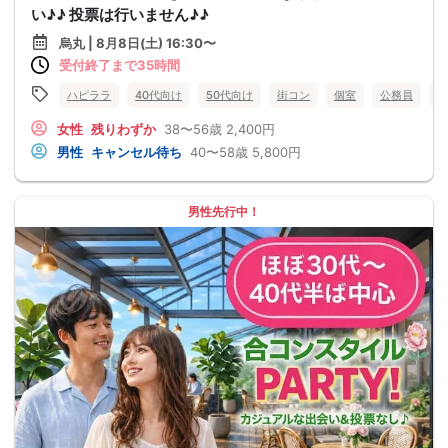
い♪♪ 投票は行いません♪♪
烏丸 | 8月8日(土) 16:30〜
受付終了まで35時間
ハピララ
40代向け
50代向け
街コン
個室
公務員
食
女性
残りわずか
38〜56歳
2,400円
男性
キャンセル待ち
40〜58歳
5,800円
男性先行中！