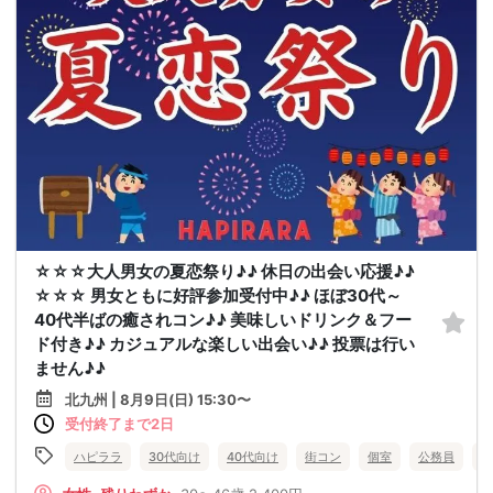
☆☆☆大人男女の夏恋祭り♪♪ 休日の出会い応援♪♪
☆☆☆ 男女ともに好評参加受付中♪♪ ほぼ30代～
40代半ばの癒されコン♪♪ 美味しいドリンク＆フー
ド付き♪♪ カジュアルな楽しい出会い♪♪ 投票は行い
ません♪♪
北九州 | 8月9日(日) 15:30〜
受付終了まで2日
ハピララ
30代向け
40代向け
街コン
個室
公務員
食