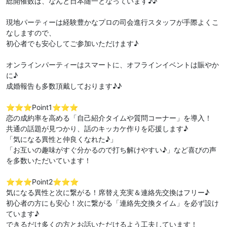
総開催数は、なんと日本随一となっています♪♪
現地パーティーは経験豊かなプロの司会進行スタッフが手際よくこ
なしますので、
初心者でも安心してご参加いただけます♪
オンラインパーティーはスマートに、オフラインイベントは賑やか
に♪
成婚報告も多数頂戴しております♪♪
⭐️⭐️⭐️Point1⭐️⭐️⭐️
恋の成約率を高める「自己紹介タイムや質問コーナー」を導入！
共通の話題が見つかり、話のキッカケ作りを応援します♪
「気になる異性と仲良くなれた♪」
「お互いの趣味がすぐ分かるので打ち解けやすい♪」など喜びの声
を多数いただいています！
⭐️⭐️⭐️Point2⭐️⭐️⭐️
気になる異性と次に繋がる！席替え充実＆連絡先交換はフリー♪
初心者の方にも安心！次に繋がる「連絡先交換タイム」を必ず設け
ています♪
できるだけ多くの方とお話いただけるよう工夫しています！