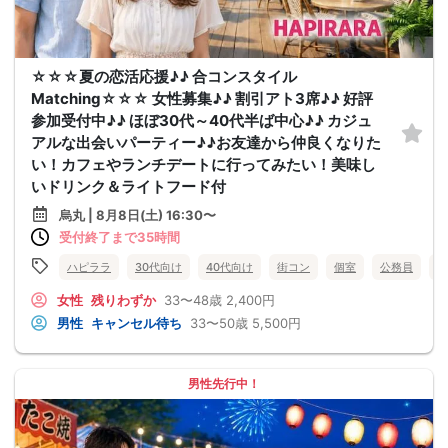
☆☆☆夏の恋活応援♪♪ 合コンスタイル
Matching☆☆☆ 女性募集♪♪ 割引アト3席♪♪ 好評
参加受付中♪♪ ほぼ30代～40代半ば中心♪♪ カジュ
アルな出会いパーティー♪♪お友達から仲良くなりた
い！カフェやランチデートに行ってみたい！美味し
いドリンク＆ライトフード付
烏丸 | 8月8日(土) 16:30〜
受付終了まで35時間
ハピララ
30代向け
40代向け
街コン
個室
公務員
食
女性
残りわずか
33〜48歳
2,400円
男性
キャンセル待ち
33〜50歳
5,500円
男性先行中！