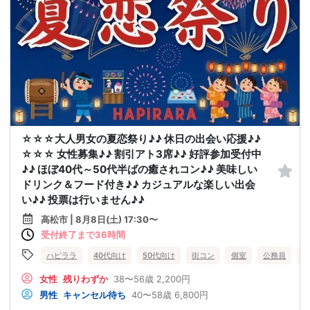
☆☆☆大人男女の夏恋祭り♪♪ 休日の出会い応援♪♪
☆☆☆ 女性募集♪♪ 割引アト3席♪♪ 好評参加受付中
♪♪ ほぼ40代～50代半ばの癒されコン♪♪ 美味しい
ドリンク＆フード付き♪♪ カジュアルな楽しい出会
い♪♪ 投票は行いません♪♪
高松市 | 8月8日(土) 17:30〜
受付終了まで36時間
ハピララ
40代向け
50代向け
街コン
個室
公務員
食
女性
残りわずか
38〜56歳
2,200円
男性
キャンセル待ち
40〜58歳
6,800円