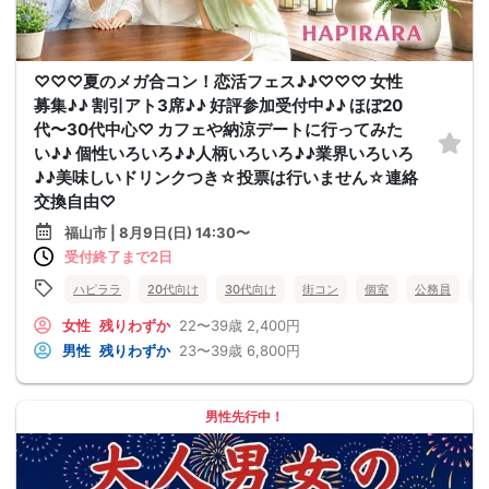
♡♡♡夏のメガ合コン！恋活フェス♪♪♡♡♡ 女性
募集♪♪ 割引アト3席♪♪ 好評参加受付中♪♪ ほぼ20
代〜30代中心♡ カフェや納涼デートに行ってみた
い♪♪ 個性いろいろ♪♪人柄いろいろ♪♪業界いろいろ
♪♪美味しいドリンクつき☆投票は行いません☆連絡
交換自由♡
福山市 | 8月9日(日) 14:30〜
受付終了まで2日
ハピララ
20代向け
30代向け
街コン
個室
公務員
食
女性
残りわずか
22〜39歳
2,400円
男性
残りわずか
23〜39歳
6,800円
男性先行中！