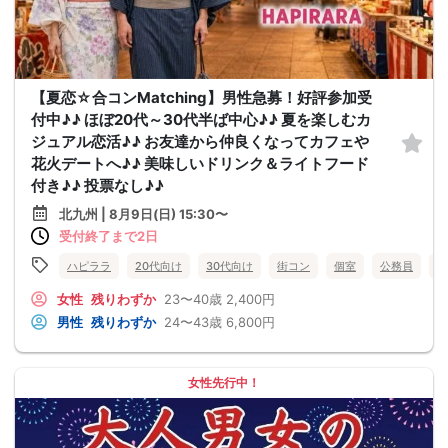
【夏恋☆合コンMatching】男性急募！好評参加受
付中♪♪ ほぼ20代～30代半ば中心♪♪ 夏を楽しむカ
ジュアル恋活♪♪ お友達から仲良くなってカフェや
花火デートへ♪♪ 美味しいドリンク＆ライトフード
付き♪♪ 投票なし♪♪
北九州 | 8月9日(日) 15:30〜
受付終了まで2日
ハピララ
20代向け
30代向け
街コン
個室
公務員
食
女性
残りわずか
23〜40歳
2,400円
男性
残りわずか
24〜43歳
6,800円
女性先行中！