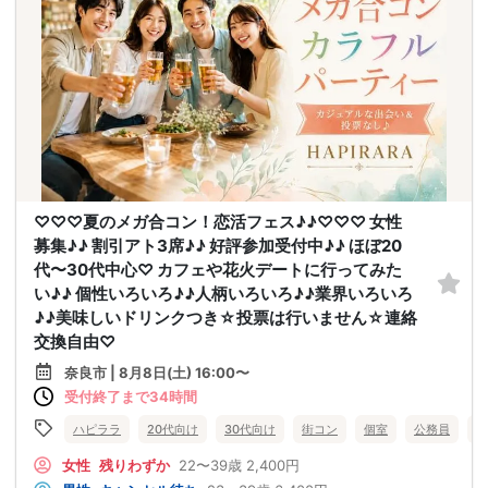
♡♡♡夏のメガ合コン！恋活フェス♪♪♡♡♡ 女性
募集♪♪ 割引アト3席♪♪ 好評参加受付中♪♪ ほぼ20
代〜30代中心♡ カフェや花火デートに行ってみた
い♪♪ 個性いろいろ♪♪人柄いろいろ♪♪業界いろいろ
♪♪美味しいドリンクつき☆投票は行いません☆連絡
交換自由♡
奈良市 | 8月8日(土) 16:00〜
受付終了まで34時間
ハピララ
20代向け
30代向け
街コン
個室
公務員
食
女性
残りわずか
22〜39歳
2,400円