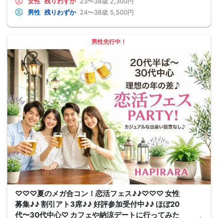
女性
残りわずか
23〜38歳
2,300円
男性
残りわずか
24〜38歳
5,500円
男性先行中！
♡♡♡夏のメガ合コン！恋活フェス♪♪♡♡♡ 女性
募集♪♪ 割引アト3席♪♪ 好評参加受付中♪♪ ほぼ20
代〜30代中心♡ カフェや納涼デートに行ってみた