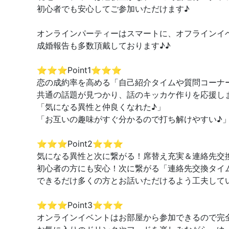
初心者でも安心してご参加いただけます♪
オンラインパーティーはスマートに、オフラインイ
成婚報告も多数頂戴しております♪♪
⭐️⭐️⭐️Point1⭐️⭐️⭐️
恋の成約率を高める「自己紹介タイムや質問コーナ
共通の話題が見つかり、話のキッカケ作りを応援し
「気になる異性と仲良くなれた♪」
「お互いの趣味がすぐ分かるので打ち解けやすい♪
⭐️⭐️⭐️Point2⭐️⭐️⭐️
気になる異性と次に繋がる！席替え充実＆連絡先交
初心者の方にも安心！次に繋がる「連絡先交換タイ
できるだけ多くの方とお話いただけるよう工夫して
⭐️⭐️⭐️Point3⭐️⭐️⭐️
オンラインイベントはお部屋から参加できるので完