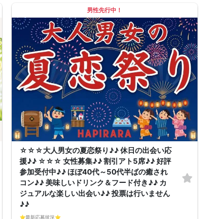
クテル・ビール等♪♪）
男性先行中！
連絡先交換自由♪♪ 次に繋がりやすい♪♪◝(⑅ᴗ⑅)◜..°♡
【お支払い方法】
当日現金払い♪
楽々♪クレジット払い♪
＜申込画面でいずれかを選択ください＞
※お申し込み後、即時でお客様のお席を確保しています♪
規定のキャンセルポリシーが適用されます。ご確認の上、お申込み願いま
す。
男女調整・お席の確保等を行っております運営都合上、ご理解をお願いし
ます。
【会場での受付】
10分前より受付♪
【ご参加規約】
開催中のマスク着用は任意とさせていただきます。
ドリンクメニュー・フード類については店舗により若干変更する場合があ
ります。
※お申し込み後、即時でお客様のお席を確保しています。
規定のキャンセルポリシーが適用されます。ご確認の上、お申込み願いま
す。
☆☆☆大人男女の夏恋祭り♪♪ 休日の出会い応
男女調整・お席の確保等を行っております運営都合上、ご理解をお願いし
援♪♪ ☆☆☆ 女性募集♪♪ 割引アト5席♪♪ 好評
ます。
開催は男女合計4名様～となります。
参加受付中♪♪ ほぼ40代～50代半ばの癒され
ただし当日欠席による人数減少は不可抗力のため返金は行いません。
コン♪♪ 美味しいドリンク＆フード付き♪♪ カ
本イベントは貴重な同世代との出会いの場です。
上記同意了承の上お申し込みいただいたとみなします。
ジュアルな楽しい出会い♪♪ 投票は行いません
イベント当日、イベントの進行をスムーズにする為、スタッフの指示に従
♪♪
ってください。
⭐️最新応募状況⭐️