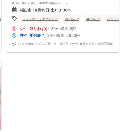
年間70,000人以上が参加する婚活パーティー。
お一人で参加されることを考えたスタイルで、98％の方がお一人で参加さ
福山市 | 8月15日(土) 13:00〜
れています。
真剣に婚活されている方だけを対象とした小規模な婚活イベントで、空い
チ・再婚
個室
レインボーファクトリー
女性無料
広島県
30代向け
福山市
40代向け
バツイチ・再婚
た時間を利用してお気軽に婚活が可能です。
＜よくある質問＞
女性
残りわずか
30〜49歳
無料
Q：服装は？
A：皆様カジュアルな服装でご参加されています。
男性
受付終了
30〜49歳
5,900円
Q：参加費の支払い方法は？
A：当日に受付にてお支払いいただきます。（参加費は現金払いのみで
まなびの館ローズコム(福山市生涯学習プラザ) 4F小会議室4 広島県福山市霞町一丁目10番1号 まなびの館ローズコム
す）
Q：持ち物は？
A：本人確認のため、身分証をご持参ください。
【重要事項】
・詳細のご案内について
ご予約完了後に「イベントガイド」「お問い合わせ窓口」などの詳細情報
をメールでお送りします。必ずレインボーファクトリーのメールアドレス
を受信許可設定してください。（お申し込み後、オミカレから届くメール
にレインボーファクトリーのメールアドレスが記載されています。）
・本人様確認について
受付にて公的な本人確認書類（免許証、保険証など）をご提示いただきま
すので、ご予約時は必ず本名をご入力ください。
・遅刻について
遅刻は他の参加者様のご迷惑となるため、厳禁です。お時間に余裕を持っ
てお越しください。
・中止判断タイミング・中止連絡
最少催行人数に満たない場合など、ご予約状況により、開催を中止する場
合がございます。その場合、開催時刻の最大90分前までにご連絡いたしま
す。※ただし、90分前を切って急なご予約のキャンセルや天災等が発生し
た場合はこの限りではありません。開催中止となった場合のご連絡は、ご