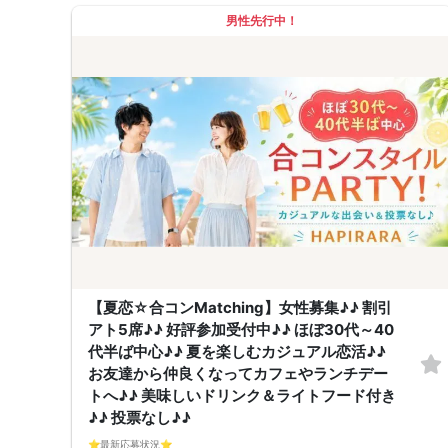
・詳細のご案内について
男性先行中！
ご予約完了後に「イベントガイド」「お問い合わせ窓口」などの詳細情報
をメールでお送りします。必ずレインボーファクトリーのメールアドレス
を受信許可設定してください。（お申し込み後、オミカレから届くメール
にレインボーファクトリーのメールアドレスが記載されています。）
・本人様確認について
受付にて公的な本人確認書類（免許証、保険証など）をご提示いただきま
すので、ご予約時は必ず本名をご入力ください。
・遅刻について
遅刻は他の参加者様のご迷惑となるため、厳禁です。お時間に余裕を持っ
てお越しください。
・中止判断タイミング・中止連絡
最少催行人数に満たない場合など、ご予約状況により、開催を中止する場
合がございます。その場合、開催時刻の最大90分前までにご連絡いたしま
す。※ただし、90分前を切って急なご予約のキャンセルや天災等が発生し
た場合はこの限りではありません。開催中止となった場合のご連絡は、ご
登録のメールアドレスへお送りいたします。
・男女比について
男女差が2名以内程度になるよう人数調整を行っておりますが、ご予約の
キャンセル等によりバランスが崩れる場合がございます。バランスが崩れ
【夏恋☆合コンMatching】女性募集♪♪ 割引
たことによる返金等は一切ございませんので予めご了承ください。
・人数について
アト5席♪♪ 好評参加受付中♪♪ ほぼ30代～40
最少催行人数：ご予約人数4名以上
代半ば中心♪♪ 夏を楽しむカジュアル恋活♪♪
最大催行人数：ご予約人数18名程度
・飲食について
お友達から仲良くなってカフェやランチデー
当イベントにおいて飲食の提供はございません。
トへ♪♪ 美味しいドリンク＆ライトフード付き
・保証制度について
直前のキャンセル等により上記の最少催行人数を下回った場合、参加費を
♪♪ 投票なし♪♪
全額返金し、無償での開催を行います。
⭐️最新応募状況⭐️