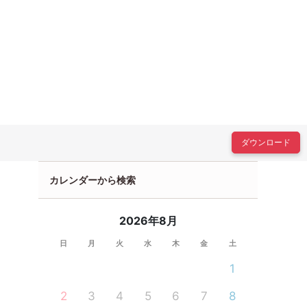
ダウンロード
カレンダーから検索
2026年8月
日
月
火
水
木
金
土
1
2
3
4
5
6
7
8