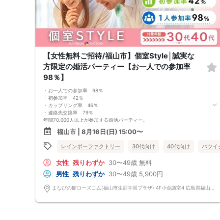
遅刻は他の参加者様のご迷惑となるため、厳禁です。お時間に余裕を持っ
てお越しください。
・中止判断タイミング・中止連絡
最少催行人数に満たない場合など、ご予約状況により、開催を中止する場
合がございます。その場合、開催時刻の最大90分前までにご連絡いたしま
す。※ただし、90分前を切って急なご予約のキャンセルや天災等が発生し
た場合はこの限りではありません。開催中止となった場合のご連絡は、ご
【女性無料ご招待/福山市】個室Style│誠実な
登録のメールアドレスへお送りいたします。
・男女比について
方限定の婚活パーティー【お一人での参加率
男女差が2名以内程度になるよう人数調整を行っておりますが、ご予約の
98％】
キャンセル等によりバランスが崩れる場合がございます。バランスが崩れ
たことによる返金等は一切ございませんので予めご了承ください。
・お一人での参加率 98％
・人数について
・初参加率 42％
最少催行人数：ご予約人数4名以上
・カップリング率 46％
最大催行人数：ご予約人数18名程度
・連絡先交換率 79％
・飲食について
年間70,000人以上が参加する婚活パーティー。
当イベントにおいて飲食の提供はございません。
お一人で参加されることを考えたスタイルで、98％の方がお一人で参加さ
・保証制度について
福山市 | 8月16日(日) 15:00〜
れています。
直前のキャンセル等により上記の最少催行人数を下回った場合、参加費を
真剣に婚活されている方だけを対象とした小規模な婚活イベントで、空い
全額返金し、無償での開催を行います。
レインボーファクトリー
30代向け
40代向け
バツイ
た時間を利用してお気軽に婚活が可能です。
＜よくある質問＞
女性
残りわずか
30〜49歳
無料
Q：服装は？
A：皆様カジュアルな服装でご参加されています。
男性
残りわずか
30〜49歳
5,900円
Q：参加費の支払い方法は？
A：当日に受付にてお支払いいただきます。（参加費は現金払いのみで
まなびの館ローズコム(福山市生涯学習プラザ) 4F小会議室4 広島県福山市霞町一丁目10番1号 まなびの館ローズコム
す）
Q：持ち物は？
A：本人確認のため、身分証をご持参ください。
【重要事項】