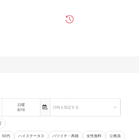
日曜
日時を指定する
8/16
町
50代
ハイステータス
バツイチ・再婚
女性無料
公務員