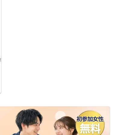
登録のメールアドレスへお送りいたします。
・男女比について
男女差が2名以内程度になるよう人数調整を行っておりますが、ご予約の
キャンセル等によりバランスが崩れる場合がございます。バランスが崩れ
たことによる返金等は一切ございませんので予めご了承ください。
・人数について
最少催行人数：ご予約人数4名以上
最大催行人数：ご予約人数18名程度
・飲食について
当イベントにおいて飲食の提供はございません。
・保証制度について
直前のキャンセル等により上記の最少催行人数を下回った場合、参加費を
全額返金し、無償での開催を行います。
チ・再婚
個室
女性無料
広島県
福山市