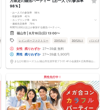
方限定の婚活パーティー【お一人での参加率
98％】
・お一人での参加率 98％
・初参加率 42％
・カップリング率 46％
・連絡先交換率 79％
年間70,000人以上が参加する婚活パーティー。
お一人で参加されることを考えたスタイルで、98％の方がお一人で参加さ
福山市 | 8月16日(日) 13:00〜
れています。
真剣に婚活されている方だけを対象とした小規模な婚活イベントで、空い
チ・再婚
個室
レインボーファクトリー
女性無料
広島県
20代向け
福山市
30代向け
バツイチ・再婚
た時間を利用してお気軽に婚活が可能です。
＜よくある質問＞
女性
残りわずか
27〜39歳
無料
Q：服装は？
A：皆様カジュアルな服装でご参加されています。
男性
残りわずか
27〜39歳
5,900円
Q：参加費の支払い方法は？
A：当日に受付にてお支払いいただきます。（参加費は現金払いのみで
まなびの館ローズコム(福山市生涯学習プラザ) 4F小会議室4 広島県福山市霞町一丁目10番1号 まなびの館ローズコム
す）
Q：持ち物は？
A：本人確認のため、身分証をご持参ください。
【重要事項】
男性先行中！
・詳細のご案内について
ご予約完了後に「イベントガイド」「お問い合わせ窓口」などの詳細情報
をメールでお送りします。必ずレインボーファクトリーのメールアドレス
を受信許可設定してください。（お申し込み後、オミカレから届くメール
にレインボーファクトリーのメールアドレスが記載されています。）
・本人様確認について
受付にて公的な本人確認書類（免許証、保険証など）をご提示いただきま
すので、ご予約時は必ず本名をご入力ください。
・遅刻について