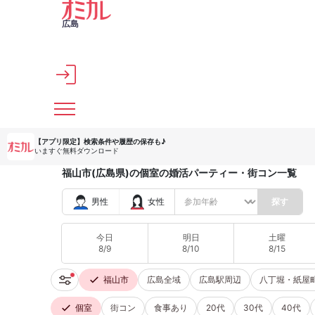
メインコンテンツへスキップ
広島
【アプリ限定】
検索条件や履歴の保存も♪
いますぐ無料ダウンロード
福山市(広島県)の個室の婚活パーティー・街コン一覧
男性
女性
探す
今日
明日
土曜
8/9
8/10
8/15
福山市
広島全域
広島駅周辺
八丁堀・紙屋
個室
街コン
食事あり
20代
30代
40代