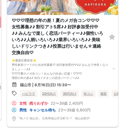
遅刻は他の参加者様のご迷惑となるため、厳禁です。お時間に余裕を持っ
てお越しください。
・中止判断タイミング・中止連絡
最少催行人数に満たない場合など、ご予約状況により、開催を中止する場
♡♡♡理想の年の差！夏のメガ合コン♡♡♡
合がございます。その場合、開催時刻の最大90分前までにご連絡いたしま
す。※ただし、90分前を切って急なご予約のキャンセルや天災等が発生し
女性募集♪♪ 割引アト5席♪♪ 好評参加受付中
た場合はこの限りではありません。開催中止となった場合のご連絡は、ご
♪♪ みんなで楽しく恋活パーティー♪♪個性いろ
登録のメールアドレスへお送りいたします。
・男女比について
いろ♪♪人柄いろいろ♪♪業界いろいろ♪♪ 美味
男女差が2名以内程度になるよう人数調整を行っておりますが、ご予約の
しいドリンクつき♪♪投票は行いません☆連絡
キャンセル等によりバランスが崩れる場合がございます。バランスが崩れ
たことによる返金等は一切ございませんので予めご了承ください。
交換自由♡
・人数について
最少催行人数：ご予約人数4名以上
⭐️最新応募状況⭐️
最大催行人数：ご予約人数18名程度
男性参加リードのため女性募集♡ 好評参加受付中♪♪ みんなで仲良くなり
・飲食について
ましょ～～♪♪
当イベントにおいて飲食の提供はございません。
♡♡♡夏のメガ合コン！みんなの出会い応援！♡♡♡
・保証制度について
理想の年の差♪♪ 休日イチオシの恋活パーティー♪♪
直前のキャンセル等により上記の最少催行人数を下回った場合、参加費を
ハピララ主催♪♪ 各地で楽しいイベント開催中！
福山市 | 8月16日(日) 15:30〜
全額返金し、無償での開催を行います。
今回はほぼ20代30代の恋活イベント♪♪
チ・再婚
個室
女性無料
広島県
福山市
社会人男性と恋を見つけたい女性が集まる♡
ハピララ
20代向け
30代向け
街コン
個室
公務員
個性いろいろ♪人柄いろいろ♪業界いろいろ♪カラフルパティー♪
ハピララで幸せな時間をお過ごしください♪
女性
残りわずか
22〜39歳
2,400円
雰囲気の良いお店が素敵な異性との出会いを後押し♪♪
そろそろ・・・恋がしてみたい♪♪
男性
キャンセル待ち
23〜39歳
6,800円
素敵なお相手とカフェやランチデートから行ってみたい♡
気になる方と仲良くなりましょう♪♪
『鳥メロ 福山店』 広島県福山市元町12-7 福山会館2F
～開催形式について～
ゆったり着席スタイル♪♪
美味しいドリンクをサービス♡（ソフトドリンク・カクテル・ノンアルカ