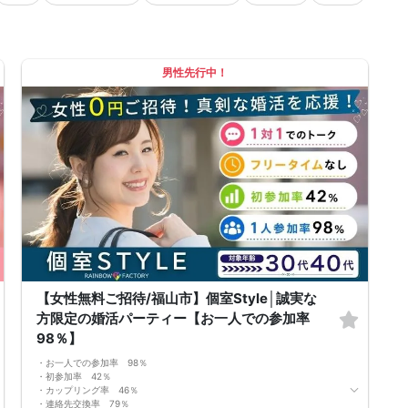
男性先行中！
【女性無料ご招待/福山市】個室Style│誠実な
方限定の婚活パーティー【お一人での参加率
98％】
・お一人での参加率 98％
・初参加率 42％
・カップリング率 46％
・連絡先交換率 79％