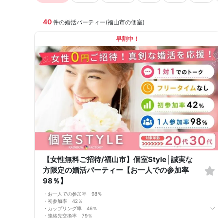
40
件の婚活パーティー(福山市の個室)
早割中！
【女性無料ご招待/福山市】個室Style│誠実な
方限定の婚活パーティー【お一人での参加率
98％】
・お一人での参加率 98％
・初参加率 42％
・カップリング率 46％
・連絡先交換率 79％