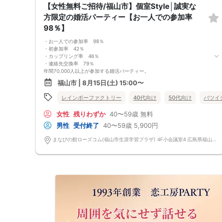
【女性無料ご招待/福山市】個室Style│誠実な
登録のメールアドレスへお送りいたします。
・男女比について
方限定の婚活パーティー【お一人での参加率
男女差が2名以内程度になるよう人数調整を行っておりますが、ご予約の
98％】
キャンセル等によりバランスが崩れる場合がございます。バランスが崩れ
たことによる返金等は一切ございませんので予めご了承ください。
・お一人での参加率 98％
・人数について
・初参加率 42％
最少催行人数：ご予約人数4名以上
・カップリング率 46％
最大催行人数：ご予約人数18名程度
・連絡先交換率 79％
・飲食について
年間70,000人以上が参加する婚活パーティー。
当イベントにおいて飲食の提供はございません。
お一人で参加されることを考えたスタイルで、98％の方がお一人で参加さ
・保証制度について
福山市 | 8月15日(土) 15:00〜
れています。
直前のキャンセル等により上記の最少催行人数を下回った場合、参加費を
真剣に婚活されている方だけを対象とした小規模な婚活イベントで、空い
全額返金し、無償での開催を行います。
レインボーファクトリー
40代向け
50代向け
バツイ
た時間を利用してお気軽に婚活が可能です。
＜よくある質問＞
女性
残りわずか
40〜59歳
無料
Q：服装は？
A：皆様カジュアルな服装でご参加されています。
男性
受付終了
40〜59歳
5,900円
Q：参加費の支払い方法は？
A：当日に受付にてお支払いいただきます。（参加費は現金払いのみで
まなびの館ローズコム(福山市生涯学習プラザ) 4F小会議室4 広島県福山市霞町一丁目10番1号 まなびの館ローズコム
す）
Q：持ち物は？
A：本人確認のため、身分証をご持参ください。
【重要事項】
・詳細のご案内について
ご予約完了後に「イベントガイド」「お問い合わせ窓口」などの詳細情報
をメールでお送りします。必ずレインボーファクトリーのメールアドレス
を受信許可設定してください。（お申し込み後、オミカレから届くメール
にレインボーファクトリーのメールアドレスが記載されています。）
・本人様確認について
受付にて公的な本人確認書類（免許証、保険証など）をご提示いただきま