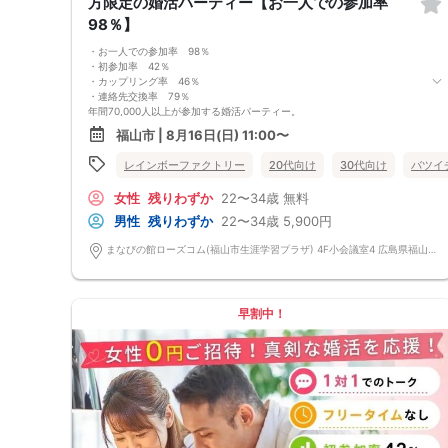
方限定の婚活パーティー【お一人での参加率
98％】
・お一人での参加率 98％
・初参加率 42％
・カップリング率 46％
・連絡先交換率 79％
年間70,000人以上が参加する婚活パーティー。
お一人で参加されることを考えたスタイルで、98％の方がお一人で参加さ
福山市 | 8月16日(日) 11:00〜
れています。
真剣に婚活されている方だけを対象とした小規模な婚活イベントで、空い
レインボーファクトリー
20代向け
30代向け
バツイ
た時間を利用してお気軽に婚活が可能です。
＜よくある質問＞
女性
残りわずか
22〜34歳
無料
Q：服装は？
A：皆様カジュアルな服装でご参加されています。
男性
残りわずか
22〜34歳
5,900円
Q：参加費の支払い方法は？
A：当日に受付にてお支払いいただきます。（参加費は現金払いのみで
まなびの館ローズコム(福山市生涯学習プラザ) 4F小会議室4 広島県福山市霞町一丁目10番1号 まなびの館ローズコム
す）
Q：持ち物は？
A：本人確認のため、身分証をご持参ください。
【重要事項】
早割中！
・詳細のご案内について
ご予約完了後に「イベントガイド」「お問い合わせ窓口」などの詳細情報
をメールでお送りします。必ずレインボーファクトリーのメールアドレス
を受信許可設定してください。（お申し込み後、オミカレから届くメール
にレインボーファクトリーのメールアドレスが記載されています。）
・本人様確認について
受付にて公的な本人確認書類（免許証、保険証など）をご提示いただきま
すので、ご予約時は必ず本名をご入力ください。
・遅刻について