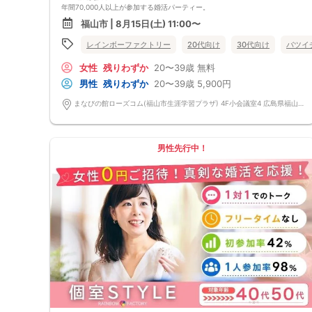
年間70,000人以上が参加する婚活パーティー。
お一人で参加されることを考えたスタイルで、98％の方がお一人で参加さ
福山市 | 8月15日(土) 11:00〜
れています。
真剣に婚活されている方だけを対象とした小規模な婚活イベントで、空い
レインボーファクトリー
20代向け
30代向け
バツイ
た時間を利用してお気軽に婚活が可能です。
＜よくある質問＞
女性
残りわずか
20〜39歳
無料
Q：服装は？
A：皆様カジュアルな服装でご参加されています。
男性
残りわずか
20〜39歳
5,900円
Q：参加費の支払い方法は？
A：当日に受付にてお支払いいただきます。（参加費は現金払いのみで
まなびの館ローズコム(福山市生涯学習プラザ) 4F小会議室4 広島県福山市霞町一丁目10番1号 まなびの館ローズコム
す）
Q：持ち物は？
A：本人確認のため、身分証をご持参ください。
【重要事項】
男性先行中！
・詳細のご案内について
ご予約完了後に「イベントガイド」「お問い合わせ窓口」などの詳細情報
をメールでお送りします。必ずレインボーファクトリーのメールアドレス
を受信許可設定してください。（お申し込み後、オミカレから届くメール
にレインボーファクトリーのメールアドレスが記載されています。）
・本人様確認について
受付にて公的な本人確認書類（免許証、保険証など）をご提示いただきま
すので、ご予約時は必ず本名をご入力ください。
・遅刻について
遅刻は他の参加者様のご迷惑となるため、厳禁です。お時間に余裕を持っ
てお越しください。
・中止判断タイミング・中止連絡
最少催行人数に満たない場合など、ご予約状況により、開催を中止する場
合がございます。その場合、開催時刻の最大90分前までにご連絡いたしま
す。※ただし、90分前を切って急なご予約のキャンセルや天災等が発生し
た場合はこの限りではありません。開催中止となった場合のご連絡は、ご