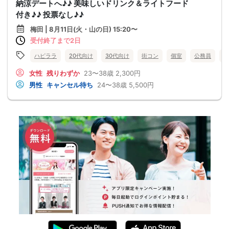
納涼デートへ♪♪ 美味しいドリンク＆ライトフード
付き♪♪ 投票なし♪♪
梅田 | 8月11日(火・山の日) 15:20〜
受付終了まで2日
ハピララ
20代向け
30代向け
街コン
個室
公務員
食
女性
残りわずか
23〜38歳
2,300円
男性
キャンセル待ち
24〜38歳
5,500円