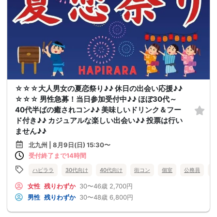
☆☆☆大人男女の夏恋祭り♪♪ 休日の出会い応援♪♪
☆☆☆ 男性急募！当日参加受付中♪♪ ほぼ30代～
40代半ばの癒されコン♪♪ 美味しいドリンク＆フー
ド付き♪♪ カジュアルな楽しい出会い♪♪ 投票は行い
ません♪♪
北九州 | 8月9日(日) 15:30〜
受付終了まで14時間
ハピララ
30代向け
40代向け
街コン
個室
公務員
食
女性
残りわずか
30〜46歳
2,700円
男性
残りわずか
30〜48歳
6,800円