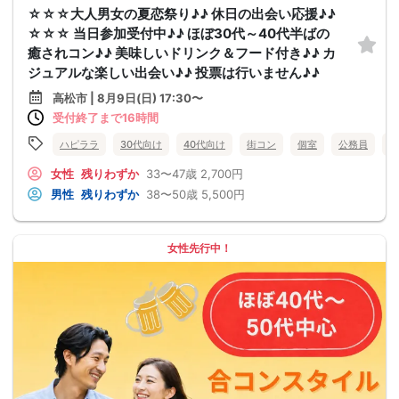
☆☆☆大人男女の夏恋祭り♪♪ 休日の出会い応援♪♪
☆☆☆ 当日参加受付中♪♪ ほぼ30代～40代半ばの
癒されコン♪♪ 美味しいドリンク＆フード付き♪♪ カ
ジュアルな楽しい出会い♪♪ 投票は行いません♪♪
高松市 | 8月9日(日) 17:30〜
受付終了まで16時間
ハピララ
30代向け
40代向け
街コン
個室
公務員
食
女性
残りわずか
33〜47歳
2,700円
男性
残りわずか
38〜50歳
5,500円
女性先行中！