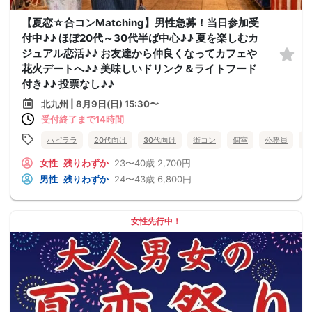
【夏恋☆合コンMatching】男性急募！当日参加受
付中♪♪ ほぼ20代～30代半ば中心♪♪ 夏を楽しむカ
ジュアル恋活♪♪ お友達から仲良くなってカフェや
花火デートへ♪♪ 美味しいドリンク＆ライトフード
付き♪♪ 投票なし♪♪
北九州 | 8月9日(日) 15:30〜
受付終了まで14時間
ハピララ
20代向け
30代向け
街コン
個室
公務員
食
女性
残りわずか
23〜40歳
2,700円
男性
残りわずか
24〜43歳
6,800円
女性先行中！