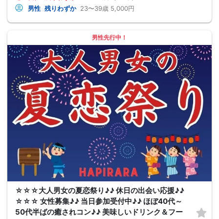
男性
残りわずか
23〜39歳
5,000円
男性先行中！
☆☆☆大人男女の夏恋祭り♪♪ 休日の出会い応援♪♪
☆☆☆ 女性募集♪♪ 当日参加受付中♪♪ ほぼ40代～
50代半ばの癒されコン♪♪ 美味しいドリンク＆フー