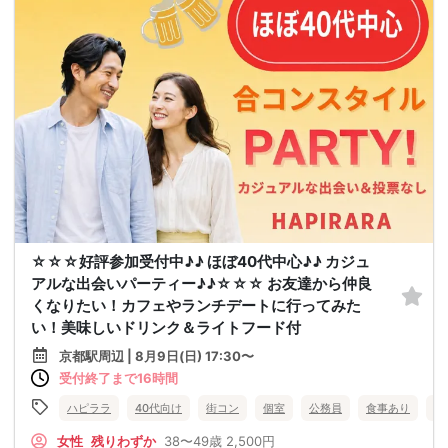
☆☆☆好評参加受付中♪♪ ほぼ40代中心♪♪ カジュ
アルな出会いパーティー♪♪☆☆☆ お友達から仲良
くなりたい！カフェやランチデートに行ってみた
い！美味しいドリンク＆ライトフード付
京都駅周辺 | 8月9日(日) 17:30〜
受付終了まで16時間
ハピララ
40代向け
街コン
個室
公務員
食事あり
京
女性
残りわずか
38〜49歳
2,500円