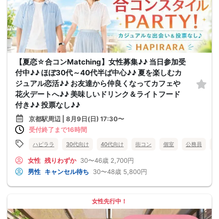
【夏恋☆合コンMatching】女性募集♪♪ 当日参加受
付中♪♪ ほぼ30代～40代半ば中心♪♪ 夏を楽しむカ
ジュアル恋活♪♪ お友達から仲良くなってカフェや
花火デートへ♪♪ 美味しいドリンク＆ライトフード
付き♪♪ 投票なし♪♪
京都駅周辺 | 8月9日(日) 17:30〜
受付終了まで16時間
ハピララ
30代向け
40代向け
街コン
個室
公務員
食
女性
残りわずか
30〜46歳
2,700円
男性
キャンセル待ち
30〜48歳
5,800円
女性先行中！