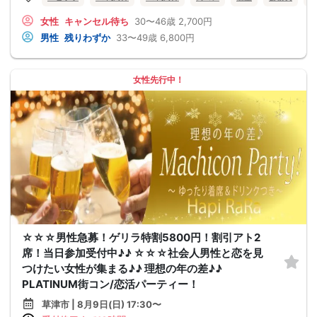
女性
キャンセル待ち
30〜46歳
2,700円
男性
残りわずか
33〜49歳
6,800円
女性先行中！
☆☆☆男性急募！ゲリラ特割5800円！割引アト2
席！当日参加受付中♪♪ ☆☆☆社会人男性と恋を見
つけたい女性が集まる♪♪ 理想の年の差♪♪
PLATINUM街コン/恋活パーティー！
草津市 | 8月9日(日) 17:30〜