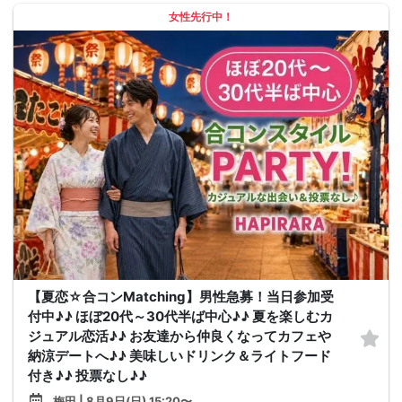
女性先行中！
【夏恋☆合コンMatching】男性急募！当日参加受
付中♪♪ ほぼ20代～30代半ば中心♪♪ 夏を楽しむカ
ジュアル恋活♪♪ お友達から仲良くなってカフェや
納涼デートへ♪♪ 美味しいドリンク＆ライトフード
付き♪♪ 投票なし♪♪
梅田 | 8月9日(日) 15:20〜