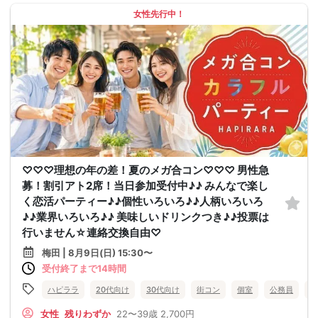
女性先行中！
♡♡♡理想の年の差！夏のメガ合コン♡♡♡ 男性急
募！割引アト2席！当日参加受付中♪♪ みんなで楽し
く恋活パーティー♪♪個性いろいろ♪♪人柄いろいろ
♪♪業界いろいろ♪♪ 美味しいドリンクつき♪♪投票は
行いません☆連絡交換自由♡
梅田 | 8月9日(日) 15:30〜
受付終了まで14時間
ハピララ
20代向け
30代向け
街コン
個室
公務員
食
女性
残りわずか
22〜39歳
2,700円