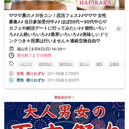
♡♡♡夏のメガ合コン！恋活フェス♪♪♡♡♡ 女性
募集♪♪ 当日参加受付中♪♪ ほぼ20代〜30代中心♡
カフェや納涼デートに行ってみたい♪♪ 個性いろい
ろ♪♪人柄いろいろ♪♪業界いろいろ♪♪美味しいドリ
ンクつき☆投票は行いません☆連絡交換自由♡
福山市 | 8月9日(日) 14:30〜
受付終了まで13時間
ハピララ
20代向け
30代向け
街コン
個室
公務員
食
女性
残りわずか
22〜39歳
2,700円
男性
残りわずか
23〜39歳
6,800円
男性先行中！