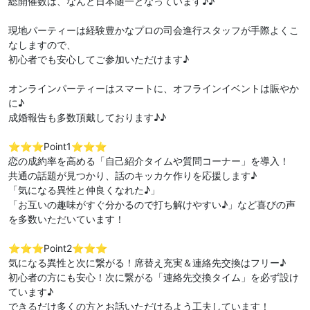
総開催数は、なんと日本随一となっています♪♪
現地パーティーは経験豊かなプロの司会進行スタッフが手際よくこ
なしますので、
初心者でも安心してご参加いただけます♪
オンラインパーティーはスマートに、オフラインイベントは賑やか
に♪
成婚報告も多数頂戴しております♪♪
⭐️⭐️⭐️Point1⭐️⭐️⭐️
恋の成約率を高める「自己紹介タイムや質問コーナー」を導入！
共通の話題が見つかり、話のキッカケ作りを応援します♪
「気になる異性と仲良くなれた♪」
「お互いの趣味がすぐ分かるので打ち解けやすい♪」など喜びの声
を多数いただいています！
⭐️⭐️⭐️Point2⭐️⭐️⭐️
気になる異性と次に繋がる！席替え充実＆連絡先交換はフリー♪
初心者の方にも安心！次に繋がる「連絡先交換タイム」を必ず設け
ています♪
できるだけ多くの方とお話いただけるよう工夫しています！