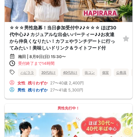
☆☆☆男性急募！当日参加受付中♪♪☆☆☆ ほぼ30
代中心♪♪ カジュアルな出会いパーティー♪♪お友達
から仲良くなりたい！カフェやランチデートに行っ
てみたい！美味しいドリンク＆ライトフード付
梅田 | 8月9日(日) 15:30〜
受付終了まで14時間
ハピララ
30代向け
40代向け
街コン
個室
公務員
食
女性
残りわずか
27〜40歳
2,400円
男性
残りわずか
27〜41歳
5,300円
男性先行中！