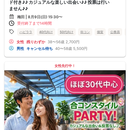
ド付き♪♪ カジュアルな楽しい出会い♪♪ 投票は行い
ません♪♪
梅田 | 8月9日(日) 15:30〜
受付終了まで14時間
ハピララ
40代向け
50代向け
街コン
個室
公務員
食
女性
残りわずか
38〜56歳
2,700円
男性
キャンセル待ち
40〜58歳
5,500円
女性先行中！