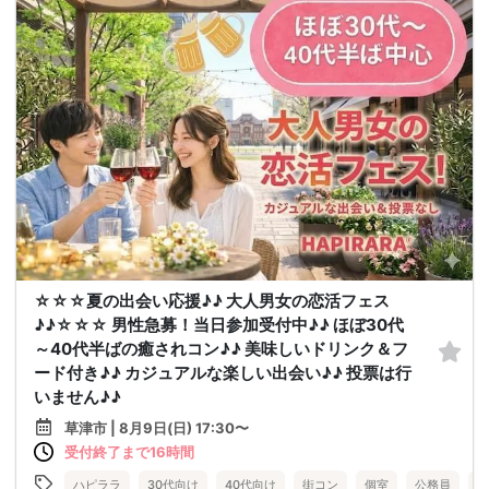
☆☆☆夏の出会い応援♪♪ 大人男女の恋活フェス
♪♪☆☆☆ 男性急募！当日参加受付中♪♪ ほぼ30代
～40代半ばの癒されコン♪♪ 美味しいドリンク＆フ
ード付き♪♪ カジュアルな楽しい出会い♪♪ 投票は行
いません♪♪
草津市 | 8月9日(日) 17:30〜
受付終了まで16時間
ハピララ
30代向け
40代向け
街コン
個室
公務員
食