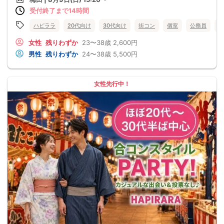
受付終了まで14時間
ハピララ
20代向け
30代向け
街コン
個室
公務員
食
女性
残りわずか
23〜38歳
2,600円
男性
残りわずか
24〜38歳
5,500円
女性先行中！