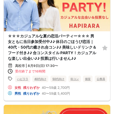
☆☆☆カジュアルな夏の恋活パーティー☆☆☆ 男
女ともに当日参加受付中♪♪ 休日のごほうび恋活｜
40代・50代の癒され合コン♪♪ 美味しいドリンク＆
フード付き♪♪ 合コンスタイル PARTY！カジュアル
な楽しい出会い♪♪ 投票は行いません♪♪
高松市 | 8月9日(日) 17:30〜
受付終了まで16時間
ハピララ
40代向け
50代向け
街コン
個室
公務員
食
女性
残りわずか
40〜59歳
2,700円
男性
残りわずか
40〜59歳
5,400円