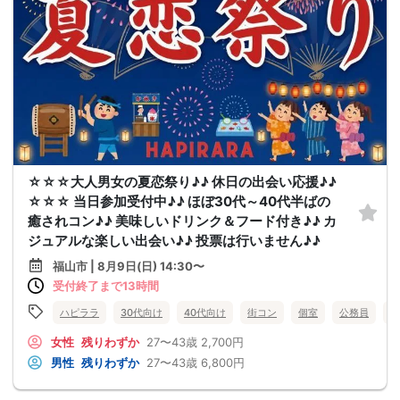
☆☆☆大人男女の夏恋祭り♪♪ 休日の出会い応援♪♪
☆☆☆ 当日参加受付中♪♪ ほぼ30代～40代半ばの
癒されコン♪♪ 美味しいドリンク＆フード付き♪♪ カ
ジュアルな楽しい出会い♪♪ 投票は行いません♪♪
福山市 | 8月9日(日) 14:30〜
受付終了まで13時間
ハピララ
30代向け
40代向け
街コン
個室
公務員
食
女性
残りわずか
27〜43歳
2,700円
男性
残りわずか
27〜43歳
6,800円