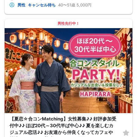
男性
キャンセル待ち
40〜51歳
5,000円
男性先行中！
【夏恋☆合コンMatching】女性募集♪♪ 好評参加受
付中♪♪ ほぼ20代～30代半ば中心♪♪ 夏を楽しむカ
ジュアル恋活♪♪ お友達から仲良くなってカフェや