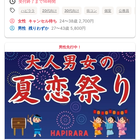
受付終了まで16時間
ハピララ
20代向け
30代向け
街コン
個室
公務員
食
女性
キャンセル待ち
24〜38歳
2,700円
男性
残りわずか
27〜43歳
5,800円
男性先行中！