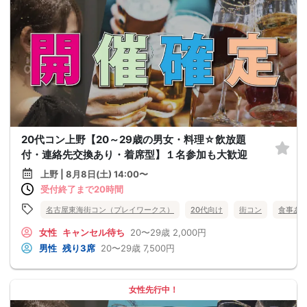
20代コン上野【20～29歳の男女・料理☆飲放題
付・連絡先交換あり・着席型】１名参加も大歓迎
上野 | 8月8日(土) 14:00〜
受付終了まで20時間
名古屋東海街コン（プレイワークス）
20代向け
街コン
食事あ
女性
キャンセル待ち
20〜29歳
2,000円
男性
残り3席
20〜29歳
7,500円
女性先行中！