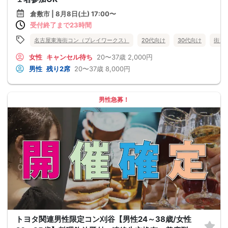
倉敷市 | 8月8日(土) 17:00〜
受付終了まで23時間
名古屋東海街コン（プレイワークス）
20代向け
30代向け
街コ
女性
キャンセル待ち
20〜37歳
2,000円
男性
残り2席
20〜37歳
8,000円
男性急募！
トヨタ関連男性限定コン刈谷【男性24～38歳/女性