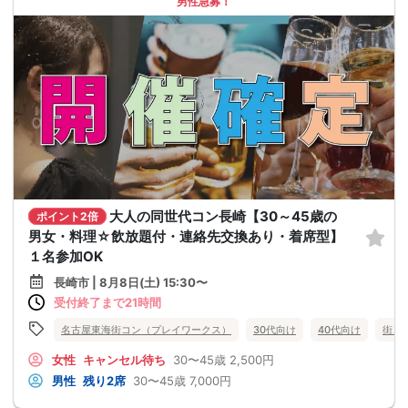
男性急募！
大人の同世代コン長崎【30～45歳の
ポイント2倍
男女・料理☆飲放題付・連絡先交換あり・着席型】
１名参加OK
長崎市 | 8月8日(土) 15:30〜
受付終了まで21時間
名古屋東海街コン（プレイワークス）
30代向け
40代向け
街コ
女性
キャンセル待ち
30〜45歳
2,500円
男性
残り2席
30〜45歳
7,000円