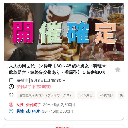
大人の同世代コン長崎【30～45歳の男女・料理☆
飲放題付・連絡先交換あり・着席型】１名参加OK
長崎市 | 8月8日(土) 15:30〜
受付終了まで21時間
名古屋東海街コン（プレイワークス）
30代向け
40代向け
街コ
女性
受付終了
30〜45歳
2,500円
男性
残り4席
30〜45歳
7,000円