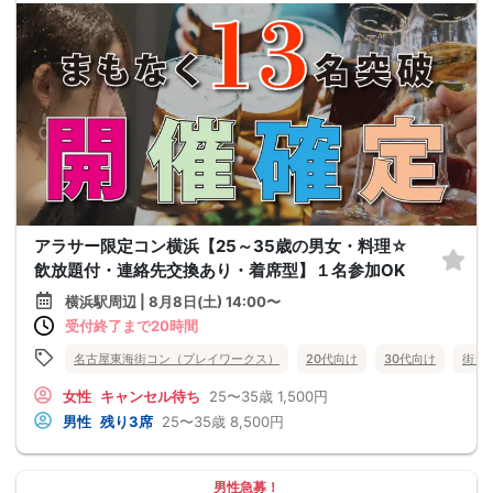
アラサー限定コン横浜【25～35歳の男女・料理☆
飲放題付・連絡先交換あり・着席型】１名参加OK
横浜駅周辺 | 8月8日(土) 14:00〜
受付終了まで20時間
名古屋東海街コン（プレイワークス）
20代向け
30代向け
街コ
女性
キャンセル待ち
25〜35歳
1,500円
男性
残り3席
25〜35歳
8,500円
男性急募！