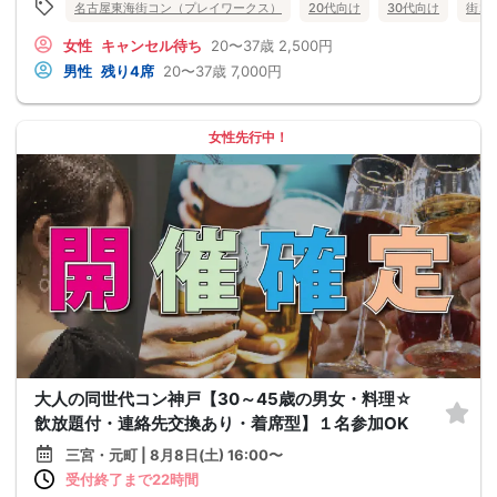
名古屋東海街コン（プレイワークス）
20代向け
30代向け
街コ
女性
キャンセル待ち
20〜37歳
2,500円
男性
残り4席
20〜37歳
7,000円
女性先行中！
大人の同世代コン神戸【30～45歳の男女・料理☆
飲放題付・連絡先交換あり・着席型】１名参加OK
三宮・元町 | 8月8日(土) 16:00〜
受付終了まで22時間