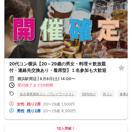
20代コン横浜【20～29歳の男女・料理☆飲放題
付・連絡先交換あり・着席型】１名参加も大歓迎
横浜駅周辺 | 8月8日(土) 14:00〜
受付終了まで20時間
名古屋東海街コン（プレイワークス）
20代向け
街コン
食事あ
女性
残り2席
20〜29歳
1,500円
男性
残り2席
20〜29歳
8,500円
12人突破！