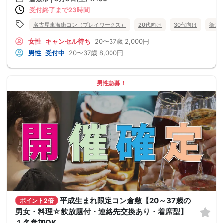
受付終了まで23時間
名古屋東海街コン（プレイワークス）
20代向け
30代向け
街コ
女性
キャンセル待ち
20〜37歳
2,000円
男性
受付中
20〜37歳
8,000円
男性急募！
平成生まれ限定コン倉敷【20～37歳の
ポイント2倍
男女・料理☆飲放題付・連絡先交換あり・着席型】
１名参加OK