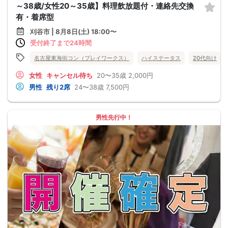
～38歳/女性20～35歳】料理飲放題付・連絡先交換
有・着席型
刈谷市 | 8月8日(土) 18:00〜
受付終了まで24時間
名古屋東海街コン（プレイワークス）
ハイステータス
20代向け
女性
キャンセル待ち
20〜35歳
2,000円
男性
残り2席
24〜38歳
7,500円
男性先行中！