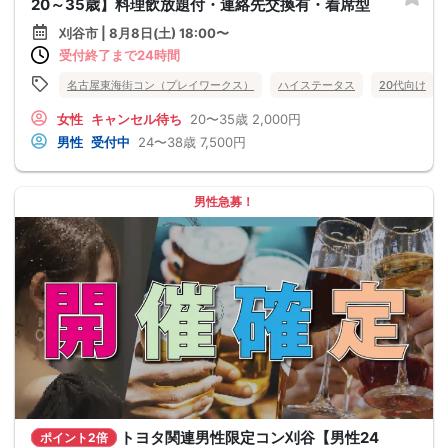
20～35歳】料理飲放題付・連絡先交換有・着席型
刈谷市 | 8月8日(土) 18:00〜
受付終了まで24時間
名古屋東海街コン（プレイワークス）
ハイステータス
20代向け
女性
キャンセル待ち
20〜35歳
2,000円
男性
受付中
24〜38歳
7,500円
男性急募！
トヨタ関連男性限定コン刈谷【男性24
ポイント2倍