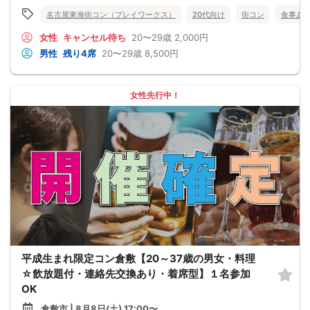
名古屋東海街コン（プレイワークス）
20代向け
街コン
食事あ
女性
キャンセル待ち
20〜29歳
2,000円
男性
残り4席
20〜29歳
8,500円
女性先行中！
平成生まれ限定コン倉敷【20～37歳の男女・料理
☆飲放題付・連絡先交換あり・着席型】１名参加
OK
倉敷市 | 8月8日(土) 17:00〜