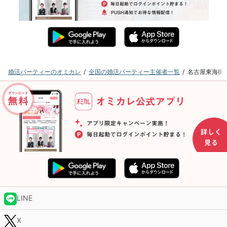
婚活パーティーのオミカレ
全国の婚活パーティー主催者一覧
名古屋東海街
LINE
X