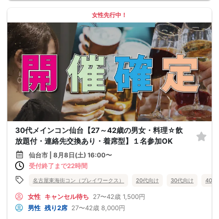
女性先行中！
30代メインコン仙台【27～42歳の男女・料理☆飲
放題付・連絡先交換あり・着席型】１名参加OK
仙台市 | 8月8日(土) 16:00〜
受付終了まで22時間
名古屋東海街コン（プレイワークス）
20代向け
30代向け
40
女性
キャンセル待ち
27〜42歳
1,500円
男性
残り2席
27〜42歳
8,000円