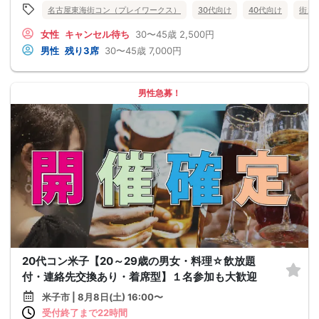
名古屋東海街コン（プレイワークス）
30代向け
40代向け
街コ
女性
キャンセル待ち
30〜45歳
2,500円
男性
残り3席
30〜45歳
7,000円
男性急募！
20代コン米子【20～29歳の男女・料理☆飲放題
付・連絡先交換あり・着席型】１名参加も大歓迎
米子市 | 8月8日(土) 16:00〜
受付終了まで22時間