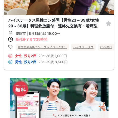
ハイステータス男性コン盛岡【男性23～39歳/女性
20～36歳】料理飲放題付・連絡先交換有・着席型
盛岡市 | 8月8日(土) 19:00〜
受付終了まで25時間
名古屋東海街コン（プレイワークス）
ハイステータス
20代向け
女性
残り2席
20〜36歳
1,000円
男性
残り2席
23〜39歳
8,500円