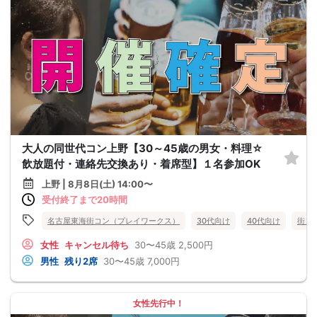
大人の同世代コン上野【30～45歳の男女・料理☆
飲放題付・連絡先交換あり・着席型】１名参加OK
上野 | 8月8日(土) 14:00〜
受付終了まで20時間
名古屋東海街コン（プレイワークス）
30代向け
40代向け
街コ
女性
キャンセル待ち
30〜45歳
2,500円
男性
残り2席
30〜45歳
7,000円
女性先行中！