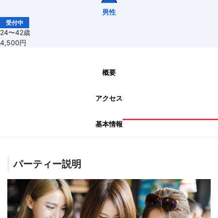
男性
受付中
24〜42歳
4,500円
概要
アクセス
基本情報
パーティー説明