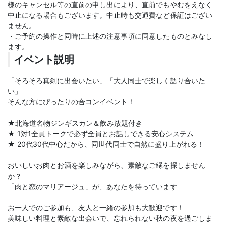
様のキャンセル等の直前の申し出により、直前でもやむをえなく
中止になる場合もございます。中止時も交通費など保証はござい
ません。
・ご予約の操作と同時に上述の注意事項に同意したものとみなし
ます。
イベント説明
「そろそろ真剣に出会いたい」「大人同士で楽しく語り合いた
い」
そんな方にぴったりの合コンイベント！
★北海道名物ジンギスカン＆飲み放題付き
★ 1対1全員トークで必ず全員とお話しできる安心システム
★ 20代30代中心だから、同世代同士で自然に盛り上がれる！
おいしいお肉とお酒を楽しみながら、素敵なご縁を探しません
か？
「肉と恋のマリアージュ」が、あなたを待っています
お一人でのご参加も、友人と一緒の参加も大歓迎です！
美味しい料理と素敵な出会いで、忘れられない秋の夜を過ごしま