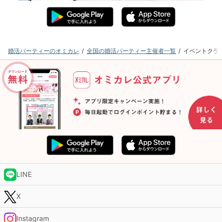
婚活パーティーのオミカレ
全国の婚活パーティー主催者一覧
イベントクラ
LINE
X
Instagram