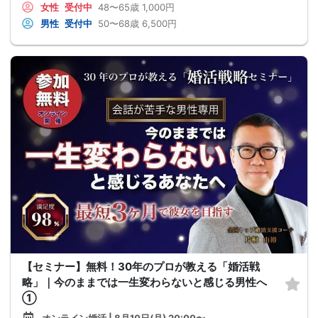
女性
受付中
48〜65歳
1,000円
男性
受付中
50〜68歳
6,500円
【セミナー】無料！30年のプロが教える「婚活戦
略」｜今のままでは一生変わらないと感じる男性へ
①