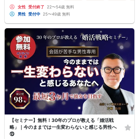
女性
受付終了
22〜54歳
無料
男性
受付中
25〜49歳
無料
【セミナー】無料！30年のプロが教える「婚活戦
略」｜今のままでは一生変わらないと感じる男性へ
⑬