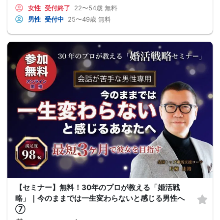
女性
受付終了
22〜54歳
無料
男性
受付中
25〜49歳
無料
【セミナー】無料！30年のプロが教える「婚活戦
略」｜今のままでは一生変わらないと感じる男性へ
⑦