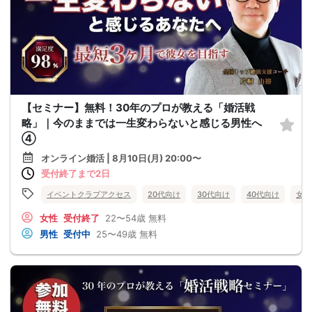
【セミナー】無料！30年のプロが教える「婚活戦
略」｜今のままでは一生変わらないと感じる男性へ
④
オンライン婚活 | 8月10日(月) 20:00〜
受付終了まで2日
イベントクラブアクセス
20代向け
30代向け
40代向け
女性
女性
受付終了
22〜54歳
無料
男性
受付中
25〜49歳
無料