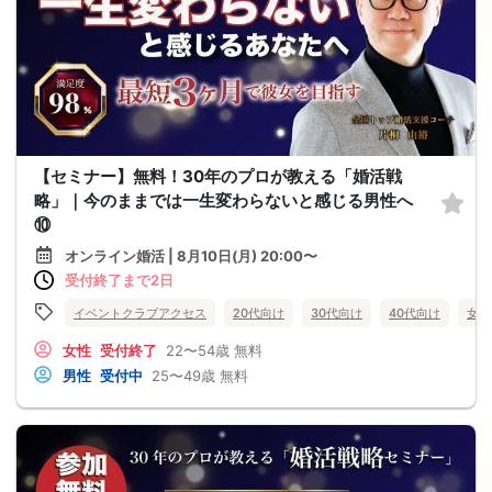
【セミナー】無料！30年のプロが教える「婚活戦
略」｜今のままでは一生変わらないと感じる男性へ
⑩
オンライン婚活 | 8月10日(月) 20:00〜
受付終了まで2日
イベントクラブアクセス
20代向け
30代向け
40代向け
女性
女性
受付終了
22〜54歳
無料
男性
受付中
25〜49歳
無料