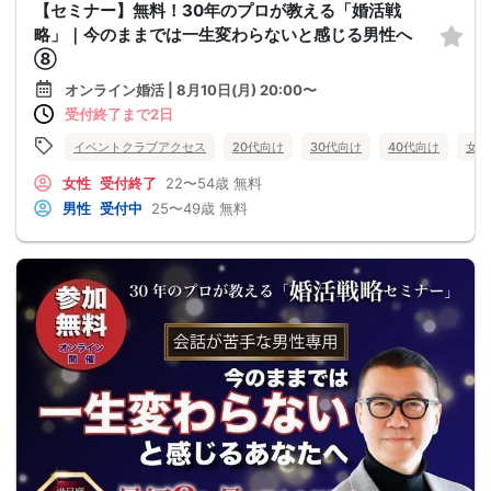
【セミナー】無料！30年のプロが教える「婚活戦
略」｜今のままでは一生変わらないと感じる男性へ
⑧
オンライン婚活 | 8月10日(月) 20:00〜
受付終了まで2日
イベントクラブアクセス
20代向け
30代向け
40代向け
女性
女性
受付終了
22〜54歳
無料
男性
受付中
25〜49歳
無料