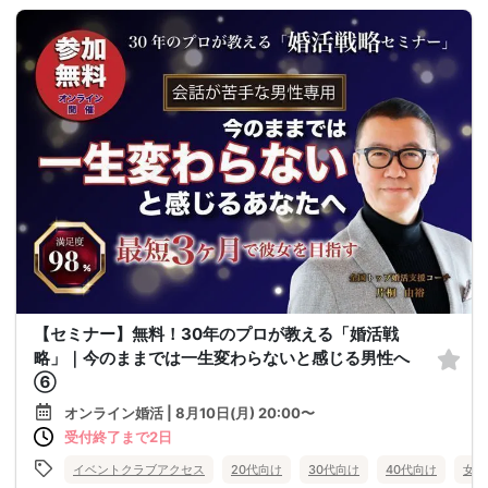
【セミナー】無料！30年のプロが教える「婚活戦
略」｜今のままでは一生変わらないと感じる男性へ
⑥
オンライン婚活 | 8月10日(月) 20:00〜
受付終了まで2日
イベントクラブアクセス
20代向け
30代向け
40代向け
女性