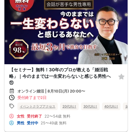
【セミナー】無料！30年のプロが教える「婚活戦
略」｜今のままでは一生変わらないと感じる男性へ
⑪
オンライン婚活 | 8月10日(月) 20:00〜
受付終了まで2日
イベントクラブアクセス
20代向け
30代向け
40代向け
女性
女性
受付終了
22〜54歳
無料
男性
受付中
25〜49歳
無料