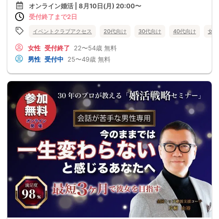
オンライン婚活 | 8月10日(月) 20:00〜
受付終了まで2日
イベントクラブアクセス
20代向け
30代向け
40代向け
女性
女性
受付終了
22〜54歳
無料
男性
受付中
25〜49歳
無料