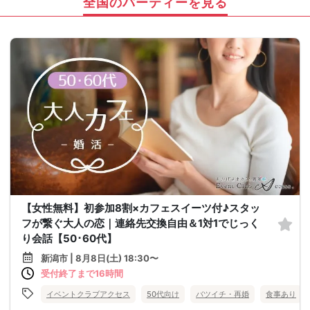
全国のパーティーを見る
【女性無料】初参加8割×カフェスイーツ付♪スタッ
フが繋ぐ大人の恋｜連絡先交換自由＆1対1でじっく
り会話【50･60代】
新潟市 | 8月8日(土) 18:30〜
受付終了まで16時間
イベントクラブアクセス
50代向け
バツイチ・再婚
食事あり