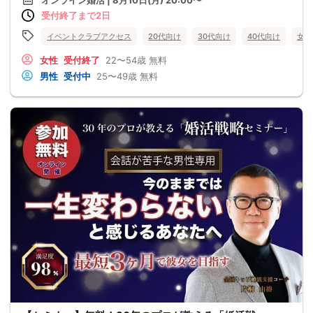
オンライン婚活 | 8月10日(月) 20:00〜
受付終了まで2日
イベントクラブアクセス
20代向け
30代向け
40代向け
女性
女性
受付終了
22〜54歳
無料
男性
受付中
25〜49歳
無料