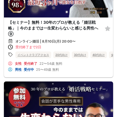
【セミナー】無料！30年のプロが教える「婚活戦
略」｜今のままでは一生変わらないと感じる男性へ
⑨
オンライン婚活 | 8月10日(月) 20:00〜
受付終了まで2日
イベントクラブアクセス
20代向け
30代向け
40代向け
女性
女性
受付終了
22〜54歳
無料
男性
受付中
25〜49歳
無料