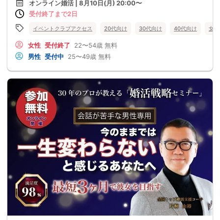
オンライン婚活 | 8月10日(月) 20:00〜
受付終了まで2日
イベントクラブアクセス
20代向け
30代向け
40代向け
女性
女性
受付終了
22〜54歳
無料
男性
受付中
25〜49歳
無料