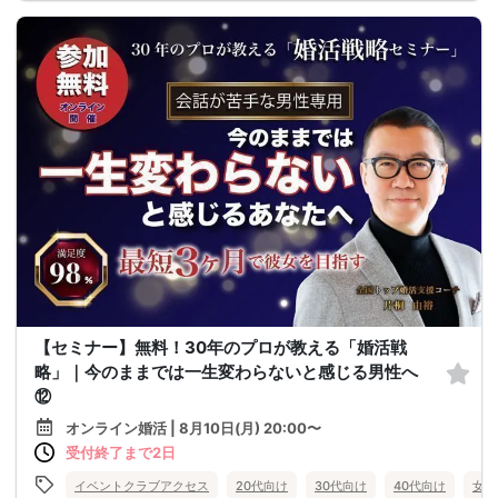
【セミナー】無料！30年のプロが教える「婚活戦
略」｜今のままでは一生変わらないと感じる男性へ
⑫
オンライン婚活 | 8月10日(月) 20:00〜
受付終了まで2日
イベントクラブアクセス
20代向け
30代向け
40代向け
女性