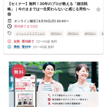
【セミナー】無料！30年のプロが教える「婚活戦
略」｜今のままでは一生変わらないと感じる男性へ
⑭
オンライン婚活 | 8月10日(月) 20:00〜
受付終了まで2日
イベントクラブアクセス
20代向け
30代向け
40代向け
女性
女性
受付終了
22〜54歳
無料
男性
受付中
25〜49歳
無料