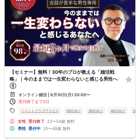
【セミナー】無料！30年のプロが教える「婚活戦
略」｜今のままでは一生変わらないと感じる男性へ
⑤
オンライン婚活 | 8月10日(月) 20:00〜
受付終了まで2日
イベントクラブアクセス
20代向け
30代向け
40代向け
女性
女性
受付終了
22〜54歳
無料
男性
受付中
25〜49歳
無料