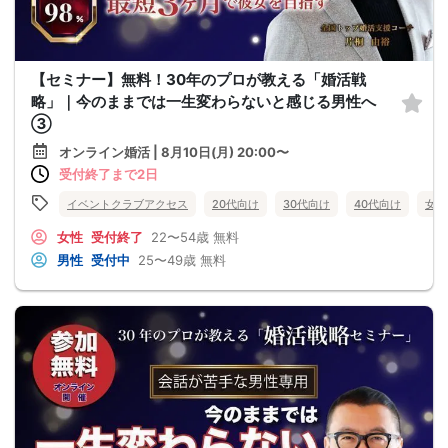
【セミナー】無料！30年のプロが教える「婚活戦
略」｜今のままでは一生変わらないと感じる男性へ
③
オンライン婚活 | 8月10日(月) 20:00〜
受付終了まで2日
イベントクラブアクセス
20代向け
30代向け
40代向け
女性
女性
受付終了
22〜54歳
無料
男性
受付中
25〜49歳
無料