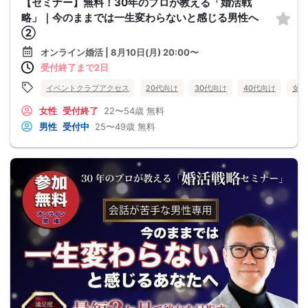
【セミナー】無料！30年のプロが教える「婚活戦
略」｜今のままでは一生変わらないと感じる男性へ
②
オンライン婚活 | 8月10日(月) 20:00〜
受付終了まで2日
イベントクラブアクセス
20代向け
30代向け
40代向け
女性
女性
受付終了
22〜54歳
無料
男性
受付中
25〜49歳
無料