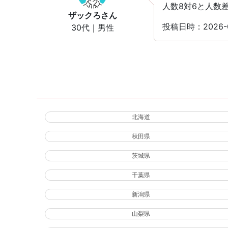
人数8対6と人数
ザックろ
さん
投稿日時：2026-
30代｜男性
北海道
秋田県
茨城県
千葉県
新潟県
山梨県