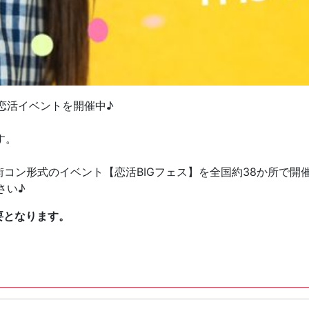
恋活イベントを開催中♪
す。
街コン形式のイベント【恋活BIGフェス】を全国約38か所で開
さい♪
要となります。