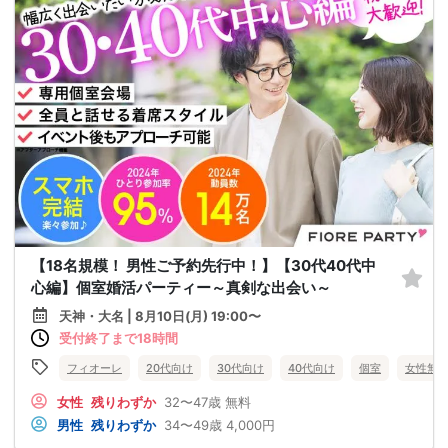
【18名規模！ 男性ご予約先行中！】【30代40代中
心編】個室婚活パーティー～真剣な出会い～
天神・大名 | 8月10日(月) 19:00〜
受付終了まで18時間
フィオーレ
20代向け
30代向け
40代向け
個室
女性無
女性
残りわずか
32〜47歳
無料
男性
残りわずか
34〜49歳
4,000円