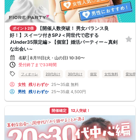
【開催人数突破！ 男女バランス良
ポイント2倍
好！】スイーツ付きSP♪＜同世代で恋する
♪Under35限定編＞【個室】婚活パーティー～真剣
な出会い～
名駅 | 8月11日(火・山の日) 10:30〜
受付終了まで33時間
フィオーレ
20代向け
30代向け
個室
女性無料
愛知県
女性
残りわずか
25〜35歳
無料
男性
残りわずか
25〜35歳
4,500円
開催確定
12人突破！