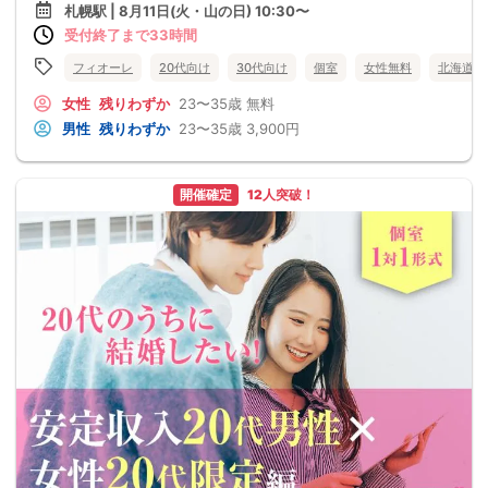
札幌駅 | 8月11日(火・山の日) 10:30〜
受付終了まで33時間
フィオーレ
20代向け
30代向け
個室
女性無料
北海道
女性
残りわずか
23〜35歳
無料
男性
残りわずか
23〜35歳
3,900円
開催確定
12人突破！