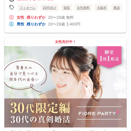
フィオーレ
20代向け
個室
女性無料
大阪府
難波
女性
残りわずか
20〜29歳
無料
男性
残りわずか
20〜29歳
3,400円
女性先行中！