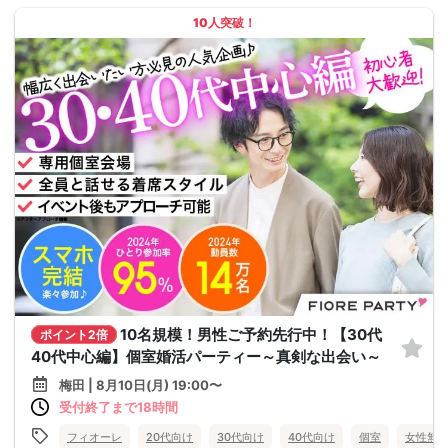
10人突破！
10名規模！男性ご予約先行中！【30代
ポイント2倍
40代中心編】個室婚活パーティー～真剣な出会い～
梅田 | 8月10日(月) 19:00〜
受付終了まで18時間
フィオーレ
20代向け
30代向け
40代向け
個室
女性無