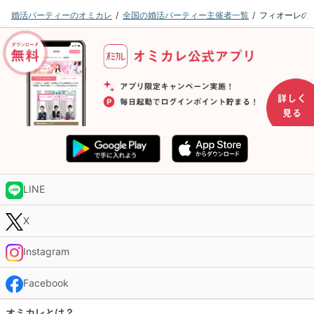
婚活パーティーのオミカレ
全国の婚活パーティー主催者一覧
フィオーレの
LINE
X
Instagram
Facebook
オミカレとは？