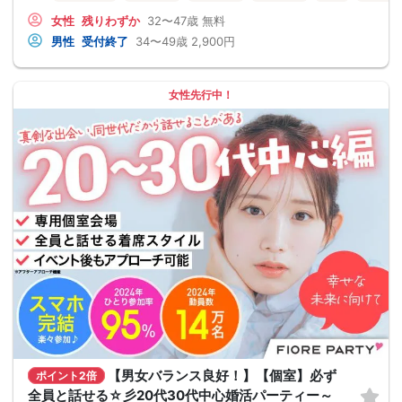
女性
残りわずか
32〜47歳
無料
男性
受付終了
34〜49歳
2,900円
女性先行中！
【男女バランス良好！】【個室】必ず
ポイント2倍
全員と話せる☆彡20代30代中心婚活パーティー～