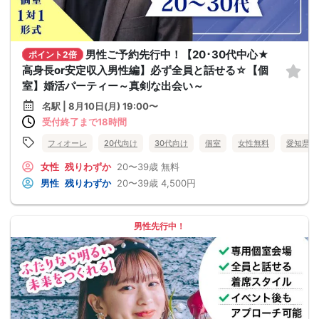
男性ご予約先行中！【20･30代中心★
ポイント2倍
高身長or安定収入男性編】必ず全員と話せる☆【個
室】婚活パーティー～真剣な出会い～
名駅 | 8月10日(月) 19:00〜
受付終了まで18時間
フィオーレ
20代向け
30代向け
個室
女性無料
愛知県
女性
残りわずか
20〜39歳
無料
男性
残りわずか
20〜39歳
4,500円
男性先行中！