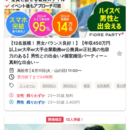
【12名規模！ 男女バランス良好！】【年収450万円
以上or大卒or大手企業勤務or公務員or正社員の包容
力のある】男性との出会い♪個室婚活パーティー～
真剣な出会い～
高松市 | 8月11日(火・山の日) 11:00〜
受付終了まで34時間
フィオーレ
20代向け
30代向け
個室
女性無料
香川県
女性
残りわずか
23〜35歳
無料
男性
残りわずか
23〜35歳
3,400円
開催確定
12人突破！