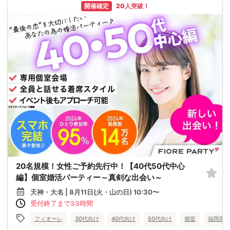
開催確定
20人突破！
20名規模！女性ご予約先行中！【40代50代中心
編】個室婚活パーティー～真剣な出会い～
天神・大名 | 8月11日(火・山の日) 10:30〜
受付終了まで33時間
フィオーレ
30代向け
40代向け
50代向け
個室
福岡県