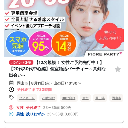
【12名規模！ 女性ご予約先行中！】
ポイント2倍
【20代30代中心編】個室婚活パーティー～真剣な
出会い～
岡山市 | 8月11日(火・山の日) 10:30〜
受付終了まで33時間
フィオーレ
20代向け
30代向け
個室
岡山県
岡山市
女性
受付終了
23〜35歳
500円
男性
残りわずか
23〜35歳
3,800円