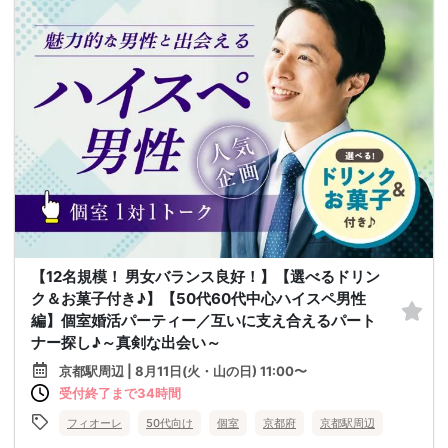
【12名規模！ 男女バランス良好！】【選べるドリン
ク＆お菓子付き♪】【50代60代中心ハイスペ男性
編】個室婚活パーティー／互いに支え合えるパート
ナー探し♪～真剣な出会い～
京都駅周辺 | 8月11日(火・山の日) 11:00〜
受付終了まで34時間
フィオーレ
50代向け
個室
京都府
京都駅周辺