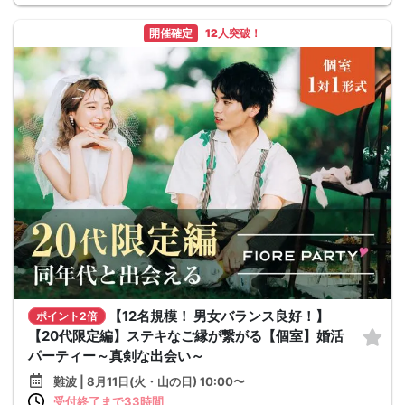
開催確定
12人突破！
【12名規模！ 男女バランス良好！】
ポイント2倍
【20代限定編】ステキなご縁が繋がる【個室】婚活
パーティー～真剣な出会い～
難波 | 8月11日(火・山の日) 10:00〜
受付終了まで33時間