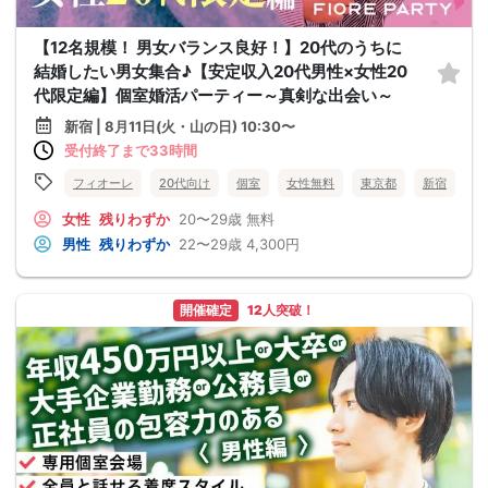
【12名規模！ 男女バランス良好！】20代のうちに
結婚したい男女集合♪【安定収入20代男性×女性20
代限定編】個室婚活パーティー～真剣な出会い～
新宿 | 8月11日(火・山の日) 10:30〜
受付終了まで33時間
フィオーレ
20代向け
個室
女性無料
東京都
新宿
女性
残りわずか
20〜29歳
無料
男性
残りわずか
22〜29歳
4,300円
開催確定
12人突破！