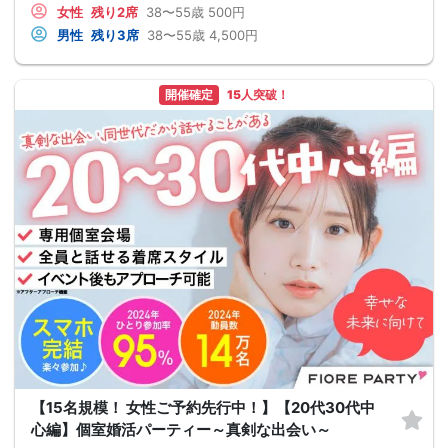
女性
残り2席
38〜55歳
500円
男性
残り3席
38〜55歳
4,500円
開催確定
15人突破！
【15名規模！ 女性ご予約先行中！】【20代30代中
心編】個室婚活パーティー～真剣な出会い～