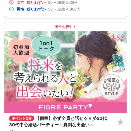
女性
残りわずか
50〜69歳
500円
男性
残りわずか
50〜69歳
4,300円
男性先行中！
【個室】必ず全員と話せる☆彡20代
ポイント2倍
30代中心婚活パーティー～真剣な出会い～