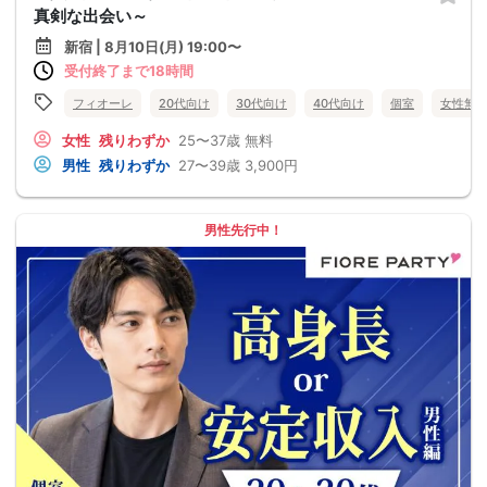
真剣な出会い～
新宿 | 8月10日(月) 19:00〜
受付終了まで18時間
フィオーレ
20代向け
30代向け
40代向け
個室
女性無
女性
残りわずか
25〜37歳
無料
男性
残りわずか
27〜39歳
3,900円
男性先行中！