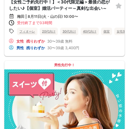
【女性ご予約先行中！】＜30代限定編＞最後の恋が
したい♪【個室】婚活パーティー～真剣な出会い～
梅田 | 8月11日(火・山の日) 10:00〜
受付終了まで33時間
フィオーレ
20代向け
30代向け
40代向け
個室
女性無
女性
残りわずか
30〜39歳
無料
男性
残りわずか
30〜39歳
3,400円
男性先行中！