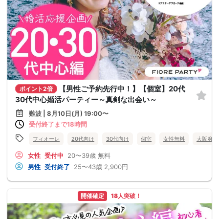
【男性ご予約先行中！】【個室】20代
ポイント2倍
30代中心婚活パーティー～真剣な出会い～
難波 | 8月10日(月) 19:00〜
受付終了まで18時間
フィオーレ
20代向け
30代向け
個室
女性無料
大阪府
女性
受付中
20〜39歳
無料
男性
受付終了
25〜43歳
2,900円
開催確定
18人突破！