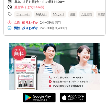
烏丸 | 8月11日(火・山の日) 11:00〜
受付終了まで34時間
フィオーレ
20代向け
30代向け
個室
女性無料
京都府
女性
残りわずか
24〜39歳
無料
男性
残りわずか
24〜39歳
3,400円