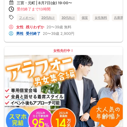
三宮・元町 | 8月7日(金) 19:00〜
受付終了まで13時間
フィオーレ
20代向け
30代向け
個室
女性無料
兵庫県
女性
残りわずか
20〜39歳
無料
男性
受付終了
20〜39歳
2,900円
女性先行中！