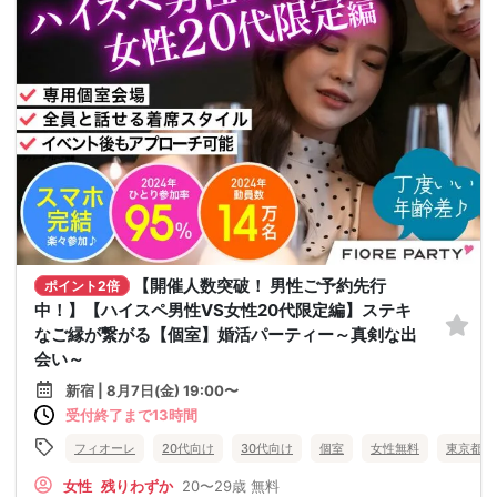
【開催人数突破！ 男性ご予約先行
ポイント2倍
中！】【ハイスペ男性VS女性20代限定編】ステキ
なご縁が繋がる【個室】婚活パーティー～真剣な出
会い～
新宿 | 8月7日(金) 19:00〜
受付終了まで13時間
フィオーレ
20代向け
30代向け
個室
女性無料
東京都
女性
残りわずか
20〜29歳
無料