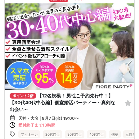
【12名規模！ 男性ご予約先行中！】
ポイント2倍
【30代40代中心編】個室婚活パーティー～真剣な
出会い～
天神・大名 | 8月7日(金) 19:00〜
受付終了まで13時間
フィオーレ
20代向け
30代向け
40代向け
個室
女性無