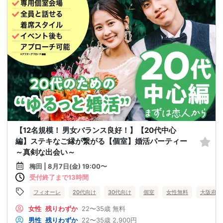
【12名規模！ 男女バランス良好！】【20代中心
編】ステキなご縁が繋がる【個室】婚活パーティー
～真剣な出会い～
梅田 | 8月7日(金) 19:00〜
受付終了まで13時間
フィオーレ
20代向け
30代向け
個室
女性無料
大阪府
女性
残りわずか
22〜35歳
無料
男性
残りわずか
22〜35歳
2,900円