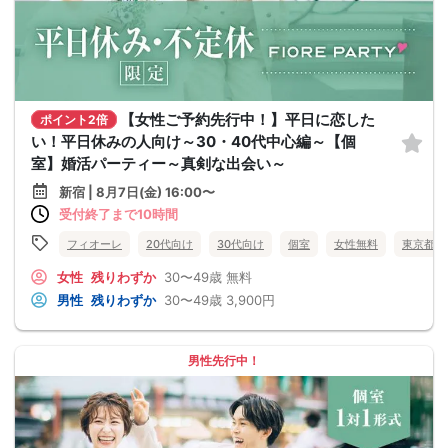
【女性ご予約先行中！】平日に恋した
ポイント2倍
い！平日休みの人向け～30・40代中心編～【個
室】婚活パーティー～真剣な出会い～
新宿 | 8月7日(金) 16:00〜
受付終了まで10時間
フィオーレ
20代向け
30代向け
個室
女性無料
東京都
女性
残りわずか
30〜49歳
無料
男性
残りわずか
30〜49歳
3,900円
男性先行中！