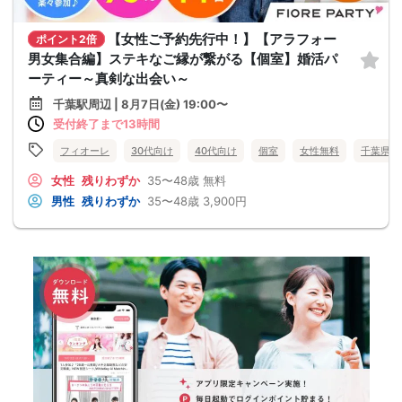
【女性ご予約先行中！】【アラフォー
ポイント2倍
男女集合編】ステキなご縁が繋がる【個室】婚活パ
ーティー～真剣な出会い～
千葉駅周辺 | 8月7日(金) 19:00〜
受付終了まで13時間
フィオーレ
30代向け
40代向け
個室
女性無料
千葉県
女性
残りわずか
35〜48歳
無料
男性
残りわずか
35〜48歳
3,900円