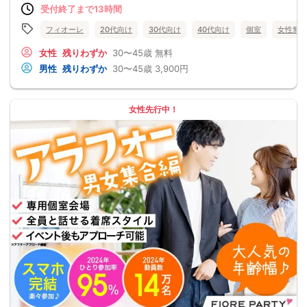
受付終了まで13時間
フィオーレ
20代向け
30代向け
40代向け
個室
女性無
女性
残りわずか
30〜45歳
無料
男性
残りわずか
30〜45歳
3,900円
女性先行中！