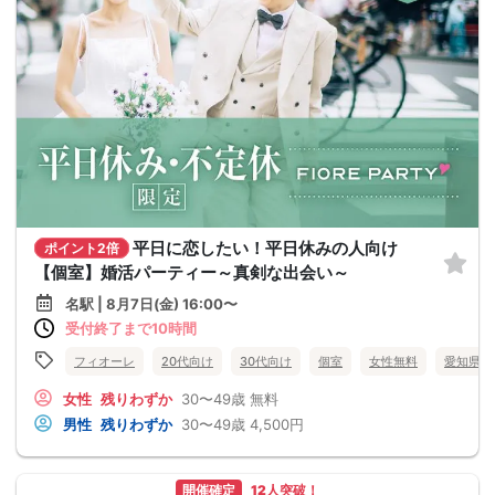
平日に恋したい！平日休みの人向け
ポイント2倍
【個室】婚活パーティー～真剣な出会い～
名駅 | 8月7日(金) 16:00〜
受付終了まで10時間
フィオーレ
20代向け
30代向け
個室
女性無料
愛知県
女性
残りわずか
30〜49歳
無料
男性
残りわずか
30〜49歳
4,500円
開催確定
12人突破！