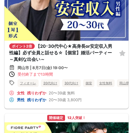
【20･30代中心★高身長or安定収入男
ポイント2倍
性編】必ず全員と話せる☆【個室】婚活パーティー
～真剣な出会い～
岡山市 | 8月7日(金) 19:00〜
受付終了まで13時間
フィオーレ
20代向け
30代向け
個室
女性無料
岡山県
女性
残りわずか
20〜39歳
無料
男性
残りわずか
20〜39歳
3,800円
開催確定
12人突破！