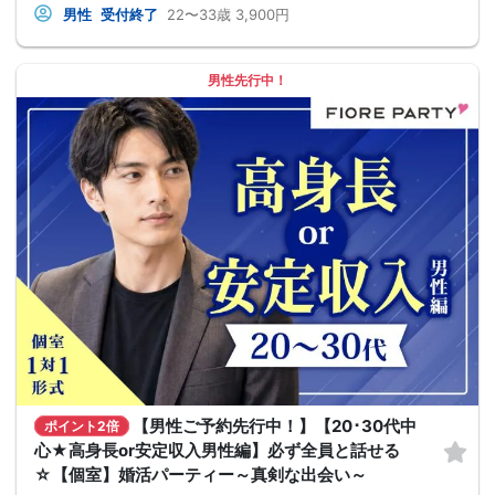
男性
受付終了
22〜33歳
3,900円
男性先行中！
【男性ご予約先行中！】【20･30代中
ポイント2倍
心★高身長or安定収入男性編】必ず全員と話せる
☆【個室】婚活パーティー～真剣な出会い～