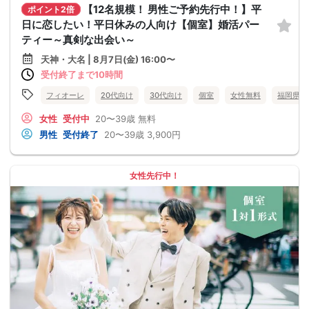
【12名規模！ 男性ご予約先行中！】平
ポイント2倍
日に恋したい！平日休みの人向け【個室】婚活パー
ティー～真剣な出会い～
天神・大名 | 8月7日(金) 16:00〜
受付終了まで10時間
フィオーレ
20代向け
30代向け
個室
女性無料
福岡県
女性
受付中
20〜39歳
無料
男性
受付終了
20〜39歳
3,900円
女性先行中！