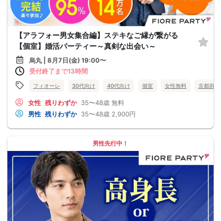
【アラフォー男女集合編】ステキなご縁が繋がる
【個室】婚活パーティー～真剣な出会い～
烏丸 | 8月7日(金) 19:00〜
受付終了まで13時間
フィオーレ
30代向け
40代向け
個室
女性無料
京都府
女性
残りわずか
35〜48歳
無料
男性
残りわずか
35〜48歳
2,900円
男性先行中！