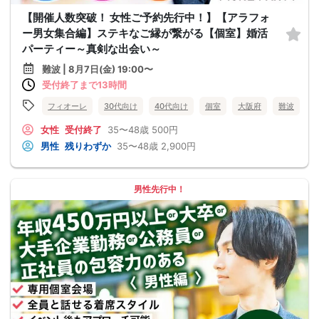
【開催人数突破！ 女性ご予約先行中！】【アラフォ
ー男女集合編】ステキなご縁が繋がる【個室】婚活
パーティー～真剣な出会い～
難波 | 8月7日(金) 19:00〜
受付終了まで13時間
フィオーレ
30代向け
40代向け
個室
大阪府
難波
女性
受付終了
35〜48歳
500円
男性
残りわずか
35〜48歳
2,900円
男性先行中！