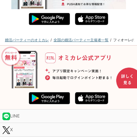
婚活パーティーのオミカレ
全国の婚活パーティー主催者一覧
フィオーレの
LINE
X