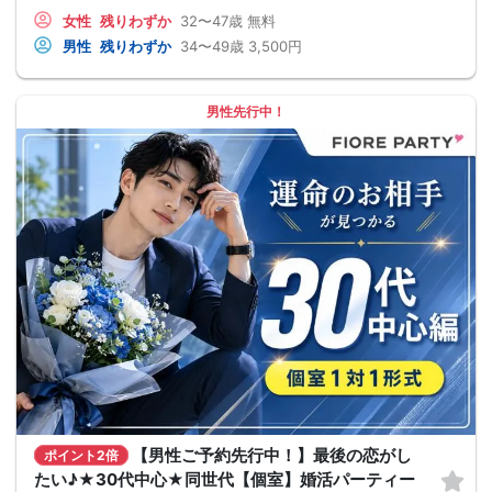
女性
残りわずか
32〜47歳
無料
男性
残りわずか
34〜49歳
3,500円
男性先行中！
【男性ご予約先行中！】最後の恋がし
ポイント2倍
たい♪★30代中心★同世代【個室】婚活パーティー