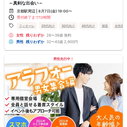
～真剣な出会い～
京都駅周辺 | 8月7日(金) 19:00〜
受付終了まで13時間
フィオーレ
20代向け
30代向け
40代向け
個室
女性無
女性
残りわずか
28〜39歳
無料
男性
残りわずか
32〜43歳
2,900円
男性先行中！