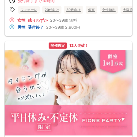
受付終了まで10時間
フィオーレ
20代向け
30代向け
個室
女性無料
大阪府
女性
残りわずか
20〜39歳
無料
男性
受付終了
20〜39歳
2,900円
開催確定
12人突破！