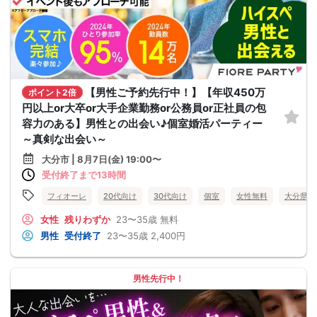
【男性ご予約先行中！】【年収450万
ポイント2倍
円以上or大卒or大手企業勤務or公務員or正社員の包
容力のある】男性との出会い♪個室婚活パーティー
～真剣な出会い～
大分市 | 8月7日(金) 19:00〜
受付終了まで13時間
フィオーレ
20代向け
30代向け
個室
女性無料
大分県
女性
残りわずか
23〜35歳
無料
男性
受付終了
23〜35歳
2,400円
男性先行中！