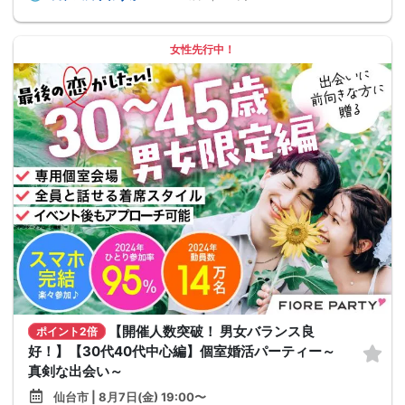
女性先行中！
【開催人数突破！ 男女バランス良
ポイント2倍
好！】【30代40代中心編】個室婚活パーティー～
真剣な出会い～
仙台市 | 8月7日(金) 19:00〜