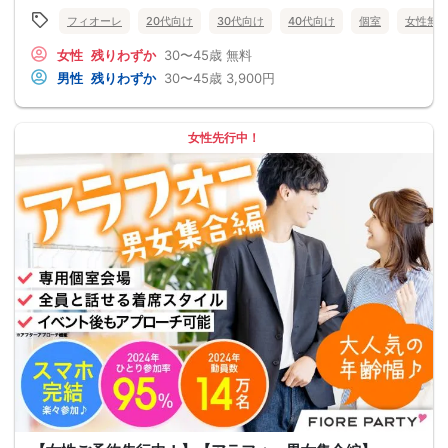
フィオーレ
20代向け
30代向け
40代向け
個室
女性無
女性
残りわずか
30〜45歳
無料
男性
残りわずか
30〜45歳
3,900円
女性先行中！