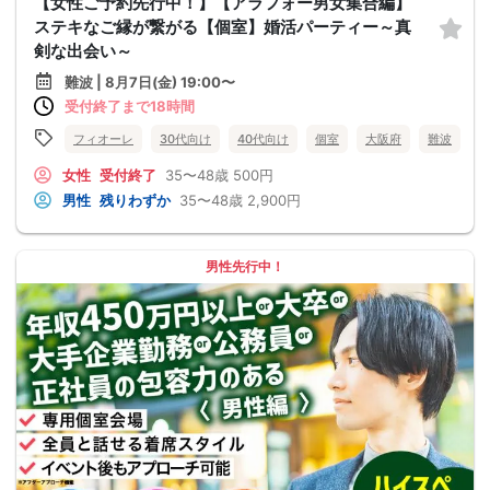
【女性ご予約先行中！】【アラフォー男女集合編】
ステキなご縁が繋がる【個室】婚活パーティー～真
剣な出会い～
難波 | 8月7日(金) 19:00〜
受付終了まで18時間
フィオーレ
30代向け
40代向け
個室
大阪府
難波
女性
受付終了
35〜48歳
500円
男性
残りわずか
35〜48歳
2,900円
男性先行中！