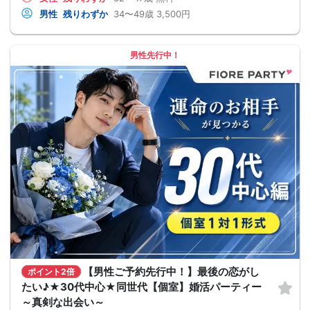
男性
残りわずか
34〜49歳
3,500円
男性先行中！
【男性ご予約先行中！】最後の恋がし
ポイント2倍
たい♪★30代中心★同世代【個室】婚活パーティー
～真剣な出会い～