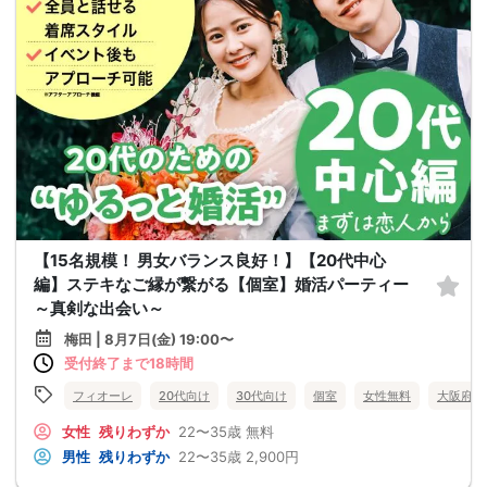
【15名規模！ 男女バランス良好！】【20代中心
編】ステキなご縁が繋がる【個室】婚活パーティー
～真剣な出会い～
梅田 | 8月7日(金) 19:00〜
受付終了まで18時間
フィオーレ
20代向け
30代向け
個室
女性無料
大阪府
女性
残りわずか
22〜35歳
無料
男性
残りわずか
22〜35歳
2,900円