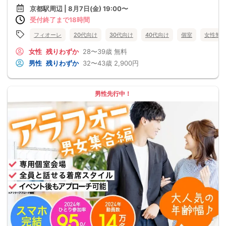
京都駅周辺 | 8月7日(金) 19:00〜
受付終了まで18時間
フィオーレ
20代向け
30代向け
40代向け
個室
女性無
女性
残りわずか
28〜39歳
無料
男性
残りわずか
32〜43歳
2,900円
男性先行中！