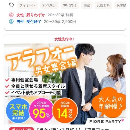
フィオーレ
20代向け
30代向け
個室
女性無料
兵庫県
女性
残りわずか
20〜39歳
無料
男性
受付終了
20〜39歳
2,900円
女性先行中！
【男女バランス良好！】【アラフォー
ポイント2倍