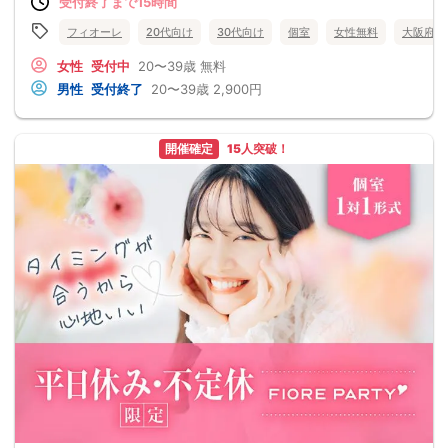
受付終了まで15時間
フィオーレ
20代向け
30代向け
個室
女性無料
大阪府
女性
受付中
20〜39歳
無料
男性
受付終了
20〜39歳
2,900円
開催確定
15人突破！