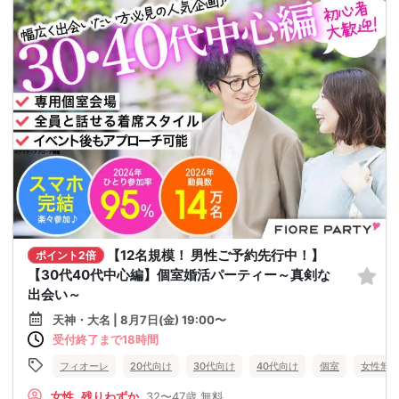
【12名規模！ 男性ご予約先行中！】
ポイント2倍
【30代40代中心編】個室婚活パーティー～真剣な
出会い～
天神・大名 | 8月7日(金) 19:00〜
受付終了まで18時間
フィオーレ
20代向け
30代向け
40代向け
個室
女性無
女性
残りわずか
32〜47歳
無料