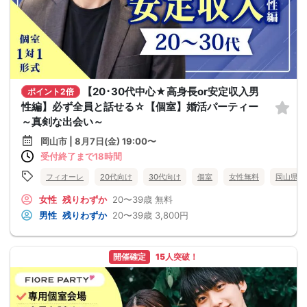
【20･30代中心★高身長or安定収入男
ポイント2倍
性編】必ず全員と話せる☆【個室】婚活パーティー
～真剣な出会い～
岡山市 | 8月7日(金) 19:00〜
受付終了まで18時間
フィオーレ
20代向け
30代向け
個室
女性無料
岡山県
女性
残りわずか
20〜39歳
無料
男性
残りわずか
20〜39歳
3,800円
開催確定
15人突破！