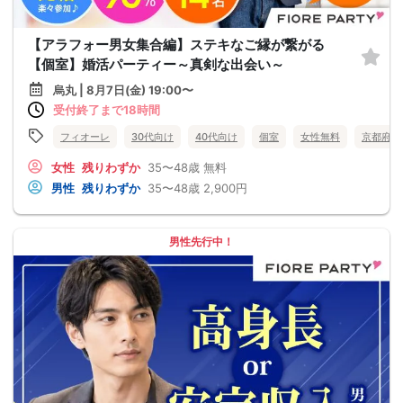
【アラフォー男女集合編】ステキなご縁が繋がる
【個室】婚活パーティー～真剣な出会い～
烏丸 | 8月7日(金) 19:00〜
受付終了まで18時間
フィオーレ
30代向け
40代向け
個室
女性無料
京都府
女性
残りわずか
35〜48歳
無料
男性
残りわずか
35〜48歳
2,900円
男性先行中！