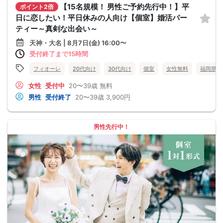
【15名規模！ 男性ご予約先行中！】平
ポイント2倍
日に恋したい！平日休みの人向け【個室】婚活パー
ティー～真剣な出会い～
天神・大名 | 8月7日(金) 16:00〜
受付終了まで15時間
フィオーレ
20代向け
30代向け
個室
女性無料
福岡県
女性
受付中
20〜39歳
無料
男性
受付終了
20〜39歳
3,900円
男性先行中！