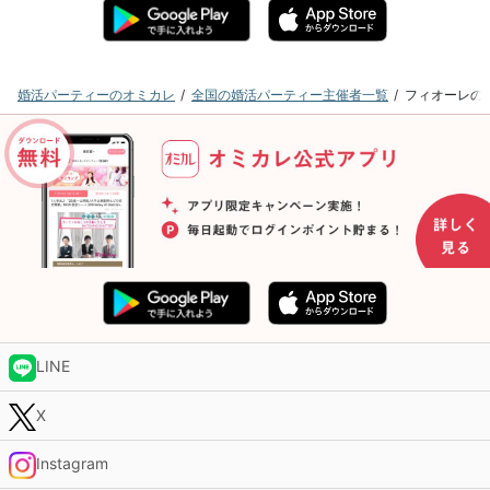
婚活パーティーのオミカレ
全国の婚活パーティー主催者一覧
フィオーレの
LINE
X
Instagram