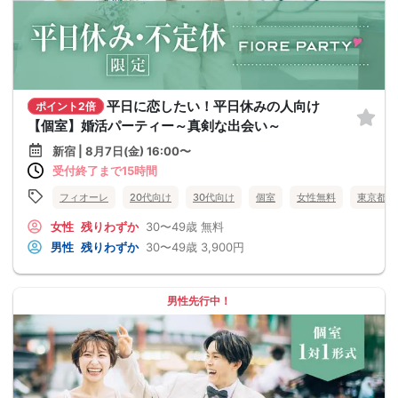
平日に恋したい！平日休みの人向け
ポイント2倍
【個室】婚活パーティー～真剣な出会い～
新宿 | 8月7日(金) 16:00〜
受付終了まで15時間
フィオーレ
20代向け
30代向け
個室
女性無料
東京都
女性
残りわずか
30〜49歳
無料
男性
残りわずか
30〜49歳
3,900円
男性先行中！