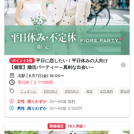
平日に恋したい！平日休みの人向け
ポイント2倍
【個室】婚活パーティー～真剣な出会い～
名駅 | 8月7日(金) 16:00〜
受付終了まで15時間
フィオーレ
20代向け
30代向け
個室
女性無料
愛知県
女性
残りわずか
30〜49歳
無料
男性
残りわずか
30〜49歳
4,500円
開催確定
12人突破！