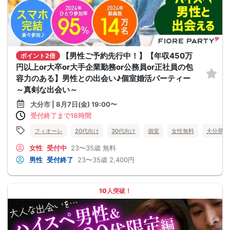
【男性ご予約先行中！】【年収450万
ポイント2倍
円以上or大卒or大手企業勤務or公務員or正社員の包
容力のある】男性との出会い♪個室婚活パーティー
～真剣な出会い～
大分市 | 8月7日(金) 19:00〜
受付終了まで18時間
フィオーレ
20代向け
30代向け
個室
女性無料
大分県
女性
受付中
23〜35歳
無料
男性
受付終了
23〜35歳
2,400円
10人突破！