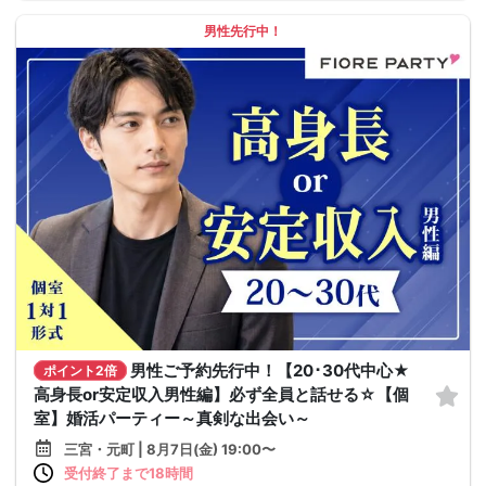
男性先行中！
男性ご予約先行中！【20･30代中心★
ポイント2倍
高身長or安定収入男性編】必ず全員と話せる☆【個
室】婚活パーティー～真剣な出会い～
三宮・元町 | 8月7日(金) 19:00〜
受付終了まで18時間