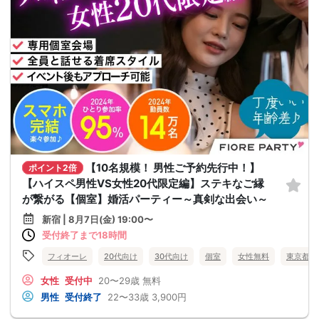
【10名規模！ 男性ご予約先行中！】
ポイント2倍
【ハイスペ男性VS女性20代限定編】ステキなご縁
が繋がる【個室】婚活パーティー～真剣な出会い～
新宿 | 8月7日(金) 19:00〜
受付終了まで18時間
フィオーレ
20代向け
30代向け
個室
女性無料
東京都
女性
受付中
20〜29歳
無料
男性
受付終了
22〜33歳
3,900円