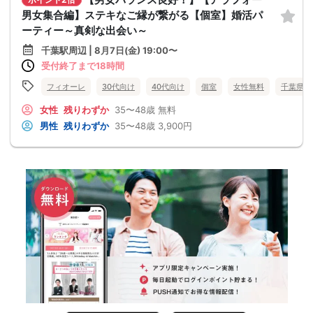
男女集合編】ステキなご縁が繋がる【個室】婚活パ
ーティー～真剣な出会い～
千葉駅周辺 | 8月7日(金) 19:00〜
受付終了まで18時間
フィオーレ
30代向け
40代向け
個室
女性無料
千葉県
女性
残りわずか
35〜48歳
無料
男性
残りわずか
35〜48歳
3,900円