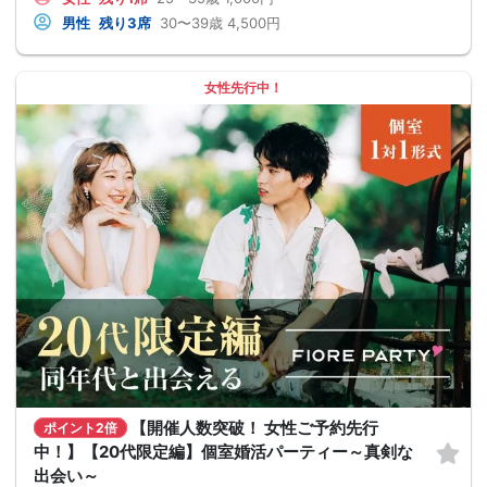
男性
残り3席
30〜39歳
4,500円
女性先行中！
【開催人数突破！ 女性ご予約先行
ポイント2倍
中！】【20代限定編】個室婚活パーティー～真剣な
出会い～