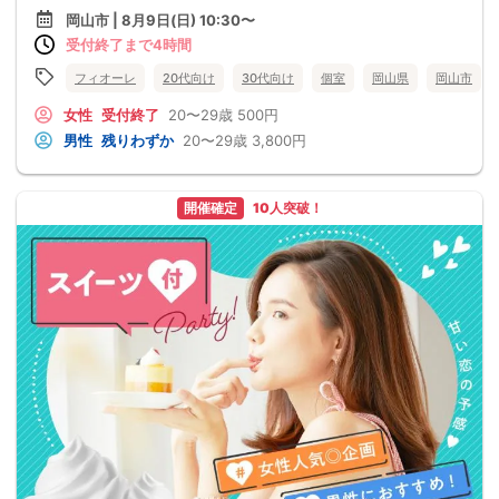
岡山市 | 8月9日(日) 10:30〜
受付終了まで4時間
フィオーレ
20代向け
30代向け
個室
岡山県
岡山市
女性
受付終了
20〜29歳
500円
男性
残りわずか
20〜29歳
3,800円
開催確定
10人突破！