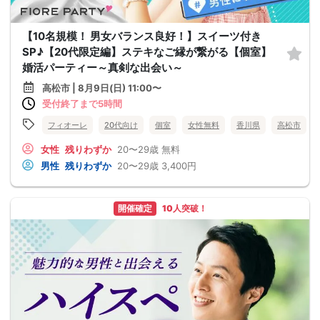
【10名規模！ 男女バランス良好！】スイーツ付き
SP♪【20代限定編】ステキなご縁が繋がる【個室】
婚活パーティー～真剣な出会い～
高松市 | 8月9日(日) 11:00〜
受付終了まで5時間
フィオーレ
20代向け
個室
女性無料
香川県
高松市
女性
残りわずか
20〜29歳
無料
男性
残りわずか
20〜29歳
3,400円
開催確定
10人突破！