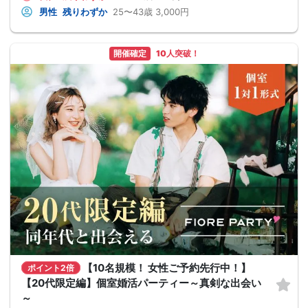
男性
残りわずか
25〜43歳
3,000円
開催確定
10人突破！
【10名規模！ 女性ご予約先行中！】
ポイント2倍
【20代限定編】個室婚活パーティー～真剣な出会い
～