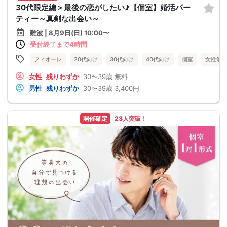
30代限定編＞最後の恋がしたい♪【個室】婚活パー
ティー～真剣な出会い～
難波 | 8月9日(日) 10:00〜
受付終了まで4時間
フィオーレ
20代向け
30代向け
40代向け
個室
女性無
女性
残りわずか
30〜39歳
無料
男性
残りわずか
30〜39歳
3,400円
開催確定
23人突破！