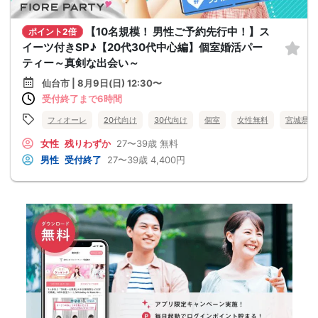
【10名規模！ 男性ご予約先行中！】ス
ポイント2倍
イーツ付きSP♪【20代30代中心編】個室婚活パー
ティー～真剣な出会い～
仙台市 | 8月9日(日) 12:30〜
受付終了まで6時間
フィオーレ
20代向け
30代向け
個室
女性無料
宮城県
女性
残りわずか
27〜39歳
無料
男性
受付終了
27〜39歳
4,400円