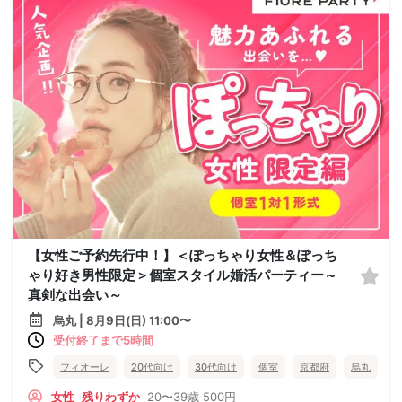
【女性ご予約先行中！】＜ぽっちゃり女性＆ぽっち
ゃり好き男性限定＞個室スタイル婚活パーティー～
真剣な出会い～
烏丸 | 8月9日(日) 11:00〜
受付終了まで5時間
フィオーレ
20代向け
30代向け
個室
京都府
烏丸
女性
残りわずか
20〜39歳
500円