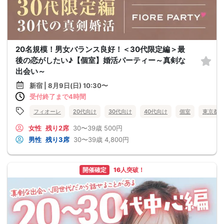
20名規模！男女バランス良好！＜30代限定編＞最
後の恋がしたい♪【個室】婚活パーティー～真剣な
出会い～
新宿 | 8月9日(日) 10:30〜
受付終了まで4時間
フィオーレ
20代向け
30代向け
40代向け
個室
東京都
女性
残り2席
30〜39歳
500円
男性
残り3席
30〜39歳
4,800円
開催確定
16人突破！