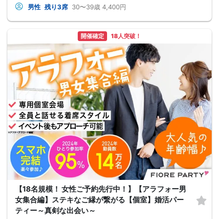
男性
残り3席
30〜39歳
4,400円
開催確定
18人突破！
【18名規模！ 女性ご予約先行中！】【アラフォー男
女集合編】ステキなご縁が繋がる【個室】婚活パー
ティー～真剣な出会い～