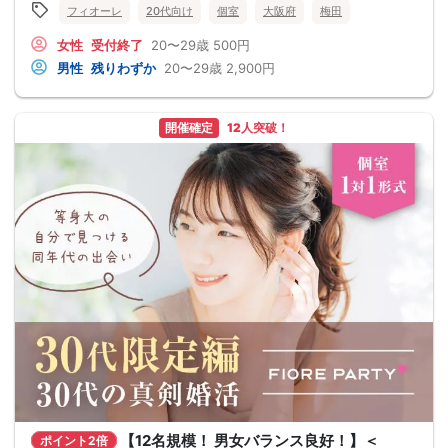
フィオーレ
20代向け
個室
大阪府
梅田
女性
受付終了
20〜29歳
500円
男性
残りわずか
20〜29歳
2,900円
開催確定
12人突破！
【12名規模！ 男女バランス良好！】＜
ポイント2倍