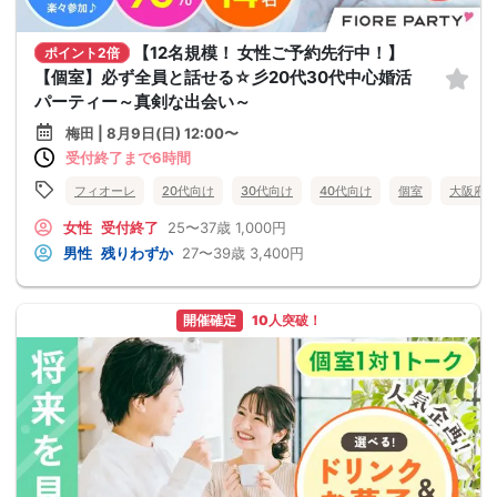
【12名規模！ 女性ご予約先行中！】
ポイント2倍
【個室】必ず全員と話せる☆彡20代30代中心婚活
パーティー～真剣な出会い～
梅田 | 8月9日(日) 12:00〜
受付終了まで6時間
フィオーレ
20代向け
30代向け
40代向け
個室
大阪府
女性
受付終了
25〜37歳
1,000円
男性
残りわずか
27〜39歳
3,400円
開催確定
10人突破！