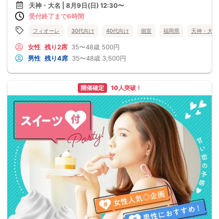
天神・大名 | 8月9日(日) 12:30〜
受付終了まで6時間
フィオーレ
30代向け
40代向け
個室
福岡県
天神・大名
女性
残り2席
35〜48歳
500円
男性
残り4席
35〜48歳
3,500円
開催確定
10人突破！