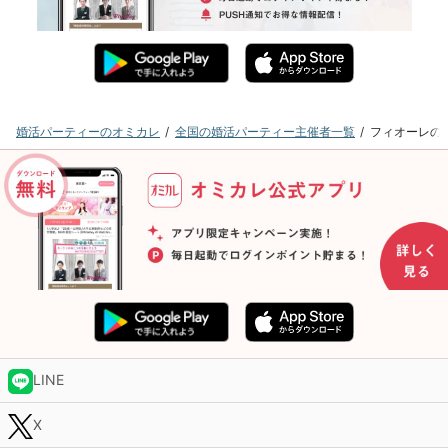
婚活パーティーのオミカレ
全国の婚活パーティー主催者一覧
フィオーレの
LINE
X