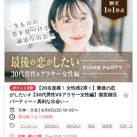
【20名規模！ 女性残2席！】最後の恋
ポイント2倍
がしたい♪【30代男性VSアラサー女性編】個室婚活
パーティー～真剣な出会い～
天神・大名 | 8月9日(日) 10:30〜
受付終了まで4時間
フィオーレ
20代向け
30代向け
個室
福岡県
天神・大名
女性
残り1席
25〜35歳
1,000円