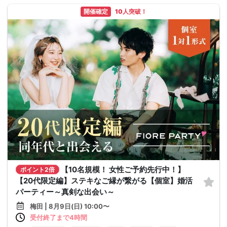
開催確定
10人突破！
【10名規模！ 女性ご予約先行中！】
ポイント2倍
【20代限定編】ステキなご縁が繋がる【個室】婚活
パーティー～真剣な出会い～
梅田 | 8月9日(日) 10:00〜
受付終了まで4時間