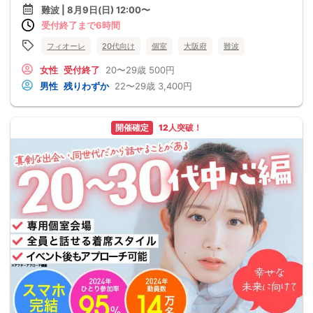
難波 | 8月9日(日) 12:00〜
受付終了まで6時間
フィオーレ
20代向け
個室
大阪府
難波
女性
受付終了
20〜29歳
500円
男性
残りわずか
22〜29歳
3,400円
開催確定
12人突破！