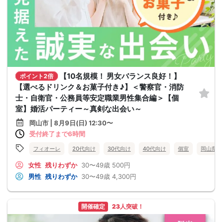
【10名規模！ 男女バランス良好！】
ポイント2倍
【選べるドリンク＆お菓子付き♪】＜警察官・消防
士・自衛官・公務員等安定職業男性集合編＞【個
室】婚活パーティー～真剣な出会い～
岡山市 | 8月9日(日) 12:30〜
受付終了まで6時間
フィオーレ
20代向け
30代向け
40代向け
個室
岡山県
女性
残りわずか
30〜49歳
500円
男性
残りわずか
30〜49歳
4,300円
開催確定
23人突破！