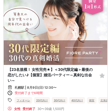
【23名規模！ 女性完売★】＜30代限定編＞最後の
恋がしたい♪【個室】婚活パーティー～真剣な出会
い～
札幌駅 | 8月9日(日) 12:30〜
受付終了まで6時間
フィオーレ
20代向け
30代向け
40代向け
個室
北海道
女性
受付終了
30〜39歳
1,500円