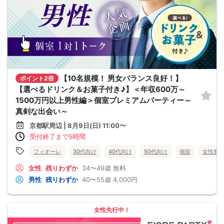
【10名規模！ 男女バランス良好！】
ポイント2倍
【選べるドリンク＆お菓子付き♪】＜年収600万～
1500万円以上男性編＞個室プレミアムパーティー～
真剣な出会い～
京都駅周辺 | 8月9日(日) 11:00〜
受付終了まで5時間
フィオーレ
30代向け
40代向け
50代向け
個室
女性無
女性
残りわずか
34〜49歳
無料
男性
残りわずか
40〜55歳
4,000円
女性先行中！