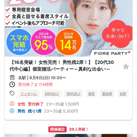
【16名突破！ 女性完売！ 男性残2席！】【20代30
代中心編】個室婚活パーティー～真剣な出会い～
名駅 | 8月9日(日) 10:30〜
受付終了まで4時間
フィオーレ
20代向け
30代向け
個室
愛知県
名駅
女性
受付終了
23〜35歳
1,500円
男性
残り1席
23〜35歳
5,500円
開催確定
20人突破！