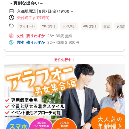
～真剣な出会い～
京都駅周辺 | 8月7日(金) 19:00〜
受付終了まで7時間
フィオーレ
20代向け
30代向け
40代向け
個室
女性無
女性
残りわずか
28〜39歳
無料
男性
残りわずか
32〜43歳
2,900円
男性先行中！