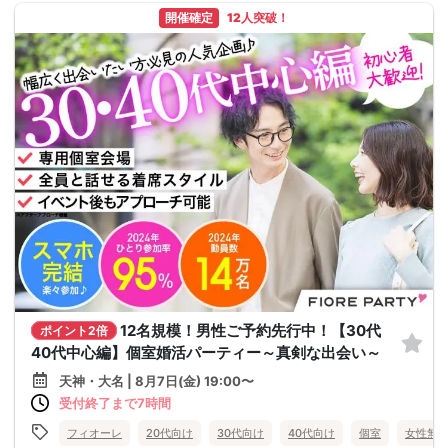
開催確定
12人突破！
12名規模！男性ご予約先行中！【30代
ポイント2倍
40代中心編】個室婚活パーティー～真剣な出会い～
天神・大名 | 8月7日(金) 19:00〜
受付終了まで7時間
フィオーレ
20代向け
30代向け
40代向け
個室
女性無