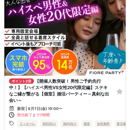
【開催人数突破！ 男性ご予約先行
ポイント2倍
中！】【ハイスペ男性VS女性20代限定編】ステキ
なご縁が繋がる【個室】婚活パーティー～真剣な出
会い～
新宿 | 8月7日(金) 19:00〜
受付終了まで7時間
フィオーレ
20代向け
30代向け
個室
女性無料
東京都