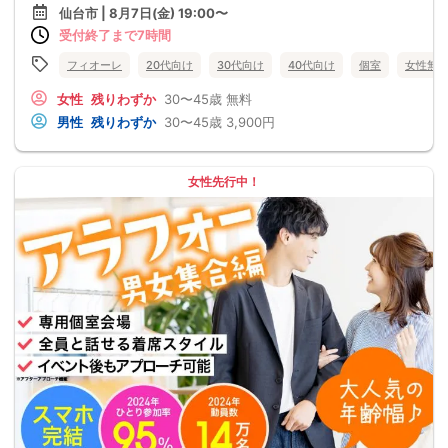
仙台市 | 8月7日(金) 19:00〜
受付終了まで7時間
フィオーレ
20代向け
30代向け
40代向け
個室
女性無
女性
残りわずか
30〜45歳
無料
男性
残りわずか
30〜45歳
3,900円
女性先行中！