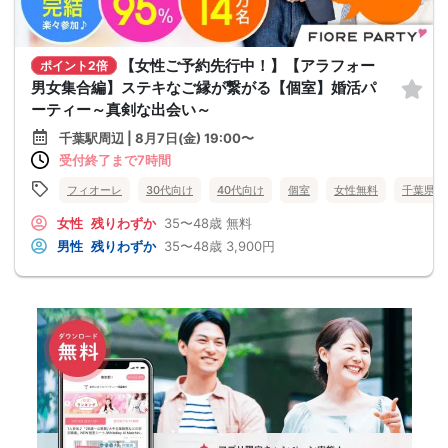
【女性ご予約先行中！】【アラフォー
ポイント2倍
男女集合編】ステキなご縁が繋がる【個室】婚活パ
ーティー～真剣な出会い～
千葉駅周辺 | 8月7日(金) 19:00〜
受付終了まで7時間
フィオーレ
30代向け
40代向け
個室
女性無料
千葉県
女性
残りわずか
35〜48歳
無料
男性
残りわずか
35〜48歳
3,900円