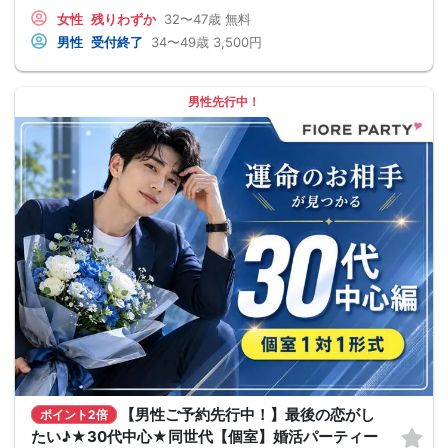
女性
残りわずか
32〜47歳
無料
男性
受付終了
34〜49歳
3,500円
男性先行中！
【男性ご予約先行中！】最後の恋がし
ポイント2倍
たい♪★30代中心★同世代【個室】婚活パーティー