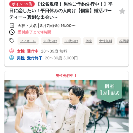
【12名規模！ 男性ご予約先行中！】平
ポイント2倍
日に恋したい！平日休みの人向け【個室】婚活パー
ティー～真剣な出会い～
天神・大名 | 8月7日(金) 16:00〜
受付終了まで4時間
フィオーレ
20代向け
30代向け
個室
女性無料
福岡県
女性
受付中
20〜39歳
無料
男性
受付終了
20〜39歳
3,900円
男性先行中！