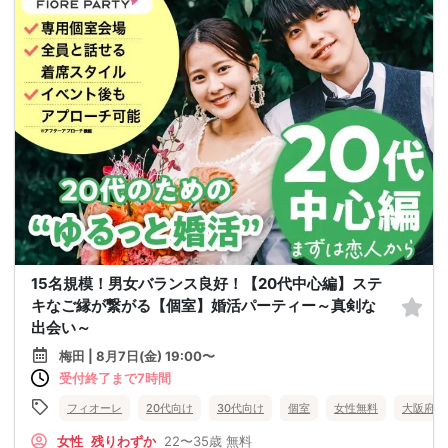
15名規模！男女バランス良好！【20代中心編】ステ
キなご縁が繋がる【個室】婚活パーティー～真剣な
出会い～
梅田 | 8月7日(金) 19:00〜
受付終了まで7時間
フィオーレ
20代向け
30代向け
個室
女性無料
大阪府
女性
残りわずか
22〜35歳
無料