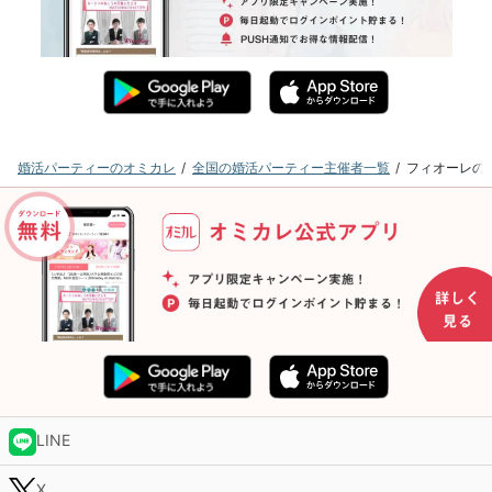
婚活パーティーのオミカレ
全国の婚活パーティー主催者一覧
フィオーレの
LINE
X