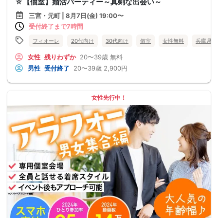
☆【個室】婚活パーティー～真剣な出会い～
三宮・元町 | 8月7日(金) 19:00〜
受付終了まで7時間
フィオーレ
20代向け
30代向け
個室
女性無料
兵庫県
女性
残りわずか
20〜39歳
無料
男性
受付終了
20〜39歳
2,900円
女性先行中！