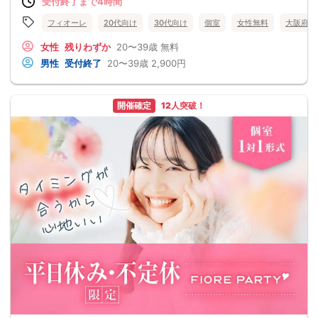
受付終了まで4時間
フィオーレ
20代向け
30代向け
個室
女性無料
大阪府
女性
残りわずか
20〜39歳
無料
男性
受付終了
20〜39歳
2,900円
開催確定
12人突破！