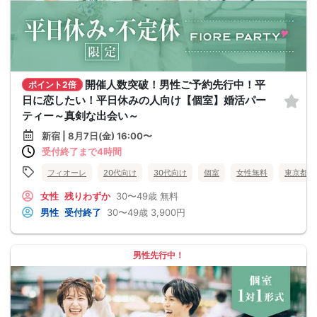
開催人数突破！男性ご予約先行中！平
ポイント2倍
日に恋したい！平日休みの人向け【個室】婚活パー
ティー～真剣な出会い～
新宿 | 8月7日(金) 16:00〜
受付終了まで4時間
フィオーレ
20代向け
30代向け
個室
女性無料
東京都
女性
残りわずか
30〜49歳
無料
男性
受付終了
30〜49歳
3,900円
男性先行中！