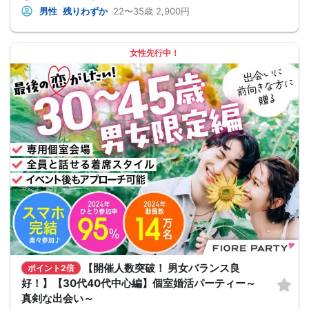
男性
残りわずか
22〜35歳
2,900円
女性先行中！
【開催人数突破！ 男女バランス良
ポイント2倍
好！】【30代40代中心編】個室婚活パーティー～
真剣な出会い～