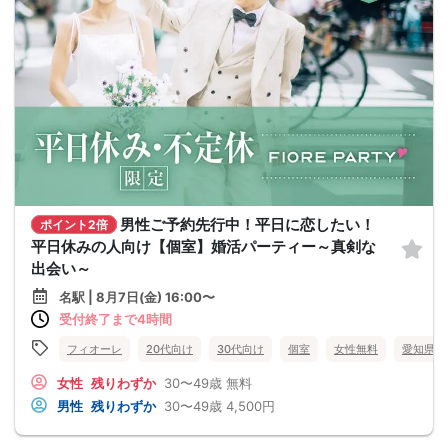
男性ご予約先行中！平日に恋したい！
ポイント2倍
平日休みの人向け【個室】婚活パーティー～真剣な
出会い～
名駅 | 8月7日(金) 16:00〜
受付終了まで4時間
フィオーレ
20代向け
30代向け
個室
女性無料
愛知県
女性
残りわずか
30〜49歳
無料
男性
残りわずか
30〜49歳
4,500円