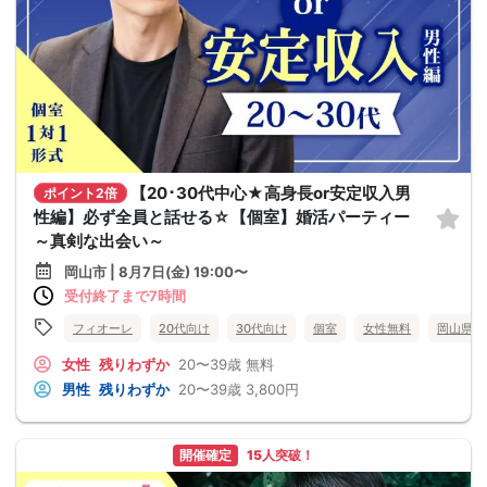
【20･30代中心★高身長or安定収入男
ポイント2倍
性編】必ず全員と話せる☆【個室】婚活パーティー
～真剣な出会い～
岡山市 | 8月7日(金) 19:00〜
受付終了まで7時間
フィオーレ
20代向け
30代向け
個室
女性無料
岡山県
女性
残りわずか
20〜39歳
無料
男性
残りわずか
20〜39歳
3,800円
開催確定
15人突破！