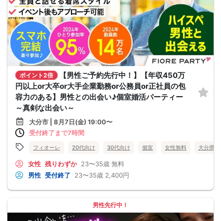
【男性ご予約先行中！】【年収450万
ポイント2倍
円以上or大卒or大手企業勤務or公務員or正社員の包
容力のある】男性との出会い♪個室婚活パーティー
～真剣な出会い～
大分市 | 8月7日(金) 19:00〜
受付終了まで7時間
フィオーレ
20代向け
30代向け
個室
女性無料
大分県
女性
残りわずか
23〜35歳
無料
男性
受付終了
23〜35歳
2,400円
男性先行中！