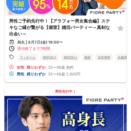
男性ご予約先行中！【アラフォー男女集合編】ステ
キなご縁が繋がる【個室】婚活パーティー～真剣な
出会い～
烏丸 | 8月7日(金) 19:00〜
受付終了まで7時間
フィオーレ
30代向け
40代向け
個室
女性無料
京都府
女性
残りわずか
35〜48歳
無料
男性
残りわずか
35〜48歳
2,900円
男性先行中！