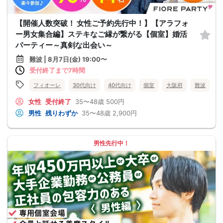
【開催人数突破！ 女性ご予約先行中！】【アラフォ
ー男女集合編】ステキなご縁が繋がる【個室】婚活
パーティー～真剣な出会い～
難波 | 8月7日(金) 19:00〜
受付終了まで7時間
フィオーレ
30代向け
40代向け
個室
大阪府
難波
女性
受付終了
35〜48歳
500円
男性
残りわずか
35〜48歳
2,900円
男性先行中！