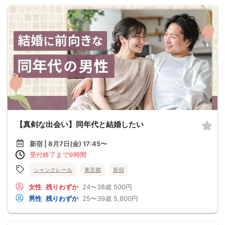
【真剣な出会い】同年代と結婚したい
新宿 | 8月7日(金) 17:45〜
受付終了まで9時間
シャンクレール
東京都
新宿
女性
残りわずか
24〜38歳
500円
男性
残りわずか
25〜39歳
5,800円