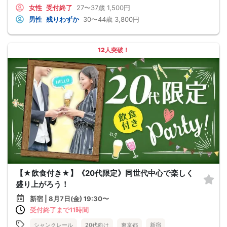
女性
受付終了
27〜37歳
1,500円
男性
残りわずか
30〜44歳
3,800円
12人突破！
【★飲食付き★】《20代限定》同世代中心で楽しく
盛り上がろう！
新宿 | 8月7日(金) 19:30〜
受付終了まで11時間
シャンクレール
20代向け
東京都
新宿