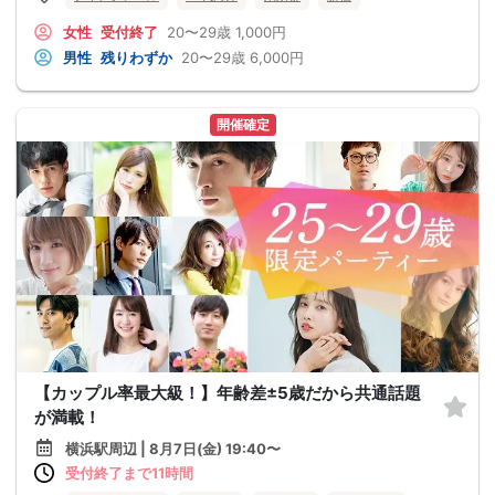
女性
受付終了
20〜29歳
1,000円
男性
残りわずか
20〜29歳
6,000円
開催確定
【カップル率最大級！】年齢差±5歳だから共通話題
が満載！
横浜駅周辺 | 8月7日(金) 19:40〜
受付終了まで11時間