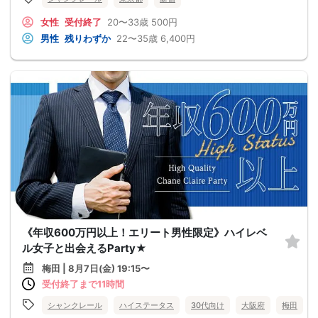
女性
受付終了
20〜33歳
500円
男性
残りわずか
22〜35歳
6,400円
《年収600万円以上！エリート男性限定》ハイレベ
ル女子と出会えるParty★
梅田 | 8月7日(金) 19:15〜
受付終了まで11時間
シャンクレール
ハイステータス
30代向け
大阪府
梅田