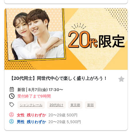
【20代同士】同世代中心で楽しく盛り上がろう！
新宿 | 8月7日(金) 17:30〜
受付終了まで9時間
シャンクレール
20代向け
東京都
新宿
女性
残りわずか
20〜29歳
500円
男性
残りわずか
20〜29歳
5,500円