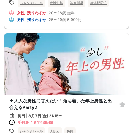
シャンクレール
女性無料
神奈川県
横浜駅周辺
女性
残りわずか
20〜28歳
無料
男性
残りわずか
25〜29歳
5,900円
★大人な男性に甘えたい！落ち着いた年上男性と出
会えるParty♪
梅田 | 8月7日(金) 21:15〜
受付終了まで13時間
シャンクレール
大阪府
梅田