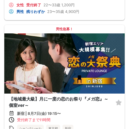
女性
受付終了
22〜33歳
1,200円
男性
残りわずか
23〜35歳
4,900円
男性急募！
【地域最大級】月に一度の恋のお祭り『メガ恋』～
個室ver～
新宿 | 8月7日(金) 19:15〜
受付終了まで11時間
シャンクレール
東京都
新宿