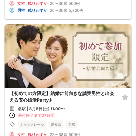
女性
残りわずか
26〜30歳
500円
男性
残りわずか
26〜30歳
5,300円
【初めての方限定】結婚に前向きな誠実男性と出会
える安心婚活Party♪
名駅 | 8月8日(土) 11:00〜
受付終了まで27時間
シャンクレール
愛知県
名駅
女性
残りわずか
23〜38歳
500円