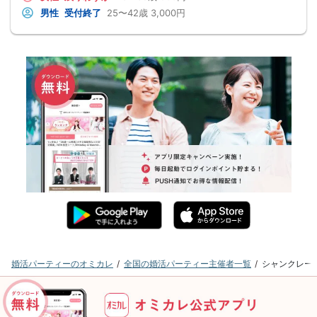
男性
受付終了
25〜42歳
3,000円
婚活パーティーのオミカレ
全国の婚活パーティー主催者一覧
シャンクレー