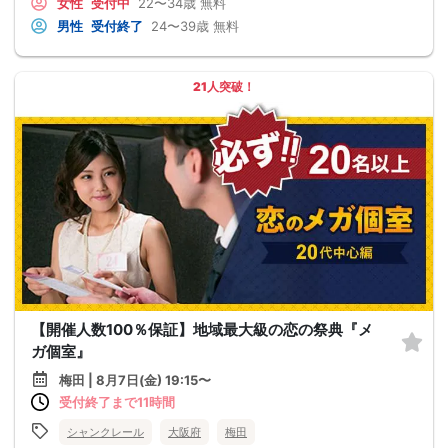
女性
受付中
22〜34歳
無料
男性
受付終了
24〜39歳
無料
21人突破！
【開催人数100％保証】地域最大級の恋の祭典『メ
ガ個室』
梅田 | 8月7日(金) 19:15〜
受付終了まで11時間
シャンクレール
大阪府
梅田