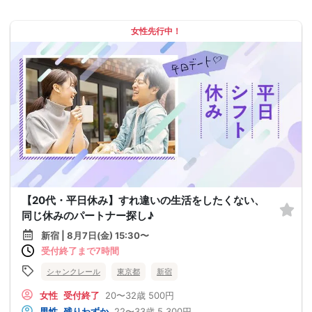
女性先行中！
【20代・平日休み】すれ違いの生活をしたくない、
同じ休みのパートナー探し♪
新宿 | 8月7日(金) 15:30〜
受付終了まで7時間
シャンクレール
東京都
新宿
女性
受付終了
20〜32歳
500円
男性
残りわずか
22〜33歳
5,300円