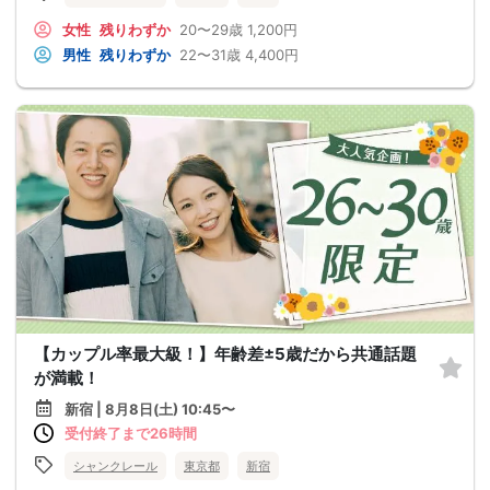
女性
残りわずか
20〜29歳
1,200円
男性
残りわずか
22〜31歳
4,400円
【カップル率最大級！】年齢差±5歳だから共通話題
が満載！
新宿 | 8月8日(土) 10:45〜
受付終了まで26時間
シャンクレール
東京都
新宿