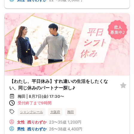
【わたし、平日休み】すれ違いの生活をしたくな
い、同じ休みのパートナー探し♪
梅田 | 8月7日(金) 17:30〜
受付終了まで9時間
シャンクレール
大阪府
梅田
女性
残りわずか
23〜35歳
1,200円
男性
残りわずか
26〜38歳
4,400円