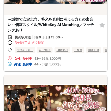
～誠実で安定志向。将来を真剣に考える方との出会
い～個室スタイル/WhiteKey AI Matching／マッチ
ングあり
横浜駅周辺 | 8月9日(日) 13:00〜
受付終了まで19時間
ホワイトキー
40代向け
50代向け
公務員
神奈川県
横浜
女性
受付中
43〜56歳
1,000円
男性
受付中
44〜57歳
5,000円