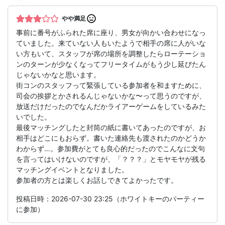
やや満足
事前に番号がふられた席に座り、男女が向かい合わせになっ
ていました。来ていない人もいたようで相手の席に人がいな
い方もいて、スタッフが席の場所を調整したらローテーショ
ンのターンが少なくなってフリータイムがもう少し延びたん
じゃないかなと思います。
街コンのスタッフって緊張している参加者を和ますために、
司会の挨拶とかされるんじゃないかな〜って思うのですが、
放送だけだったのでなんだかライアーゲームをしているみた
いでした。
最後マッチングしたと封筒の紙に書いてあったのですが、お
相手はどこにもおらず。書いた連絡先も渡されたのかどうか
わからず…。参加費がとても良心的だったのでこんなに文句
を言ってはいけないのですが、「？？？」とモヤモヤが残る
マッチングイベントとなりました。
参加者の方とは楽しくお話しできてよかったです。
投稿日時：2026-07-30 23:25（ホワイトキーのパーティー
に参加）