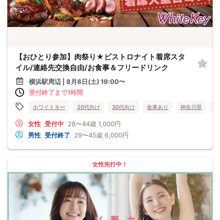
【おひとり参加】肉祭り★ビストロナイト着席スタ
イル/連絡先交換自由/お食事＆フリードリンク
横浜駅周辺 | 8月8日(土) 19:00〜
受付終了まで1時間
ホワイトキー
20代向け
30代向け
食事あり
神奈川県
横
女性
受付中
28〜44歳
1,000円
男性
受付終了
29〜45歳
6,000円
女性先行中！