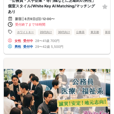
「公務員・大手企業・専門職などにお勤めの男性」
個室スタイル/White Key AI Matching/マッチング
あり
新宿 | 8月9日(日) 12:00〜
受付終了まで18時間
ホワイトキー
20代向け
30代向け
公務員
東京都
新宿
女性
受付中
28〜41歳
700円
男性
受付中
29〜42歳
5,500円