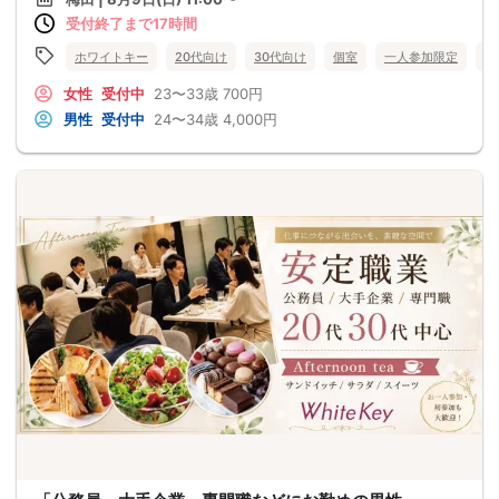
受付終了まで17時間
ホワイトキー
20代向け
30代向け
個室
一人参加限定
大
女性
受付中
23〜33歳
700円
男性
受付中
24〜34歳
4,000円