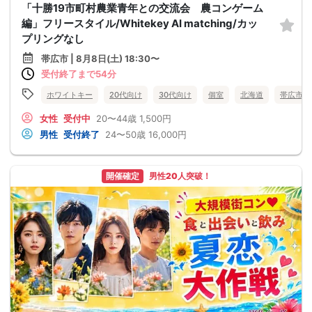
「十勝19市町村農業青年との交流会 農コンゲーム
編」フリースタイル/Whitekey AI matching/カッ
プリングなし
帯広市 | 8月8日(土) 18:30〜
受付終了まで54分
ホワイトキー
20代向け
30代向け
個室
北海道
帯広市
女性
受付中
20〜44歳
1,500円
男性
受付終了
24〜50歳
16,000円
開催確定
男性20人突破！