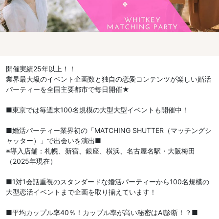
開催実績25年以上！！
業界最大級のイベント企画数と独自の恋愛コンテンツが楽しい婚活
パーティーを全国主要都市で毎日開催★
■東京では毎週末100名規模の大型大型イベントも開催中！
■婚活パーティー業界初の「MATCHING SHUTTER（マッチングシ
ャッター）」で出会いを演出■
※導入店舗：札幌、新宿、銀座、横浜、名古屋名駅・大阪梅田
（2025年現在）
■1対1会話重視のスタンダードな婚活パーティーから100名規模の
大型恋活イベントまで企画を取り揃えています！
■平均カップル率40％！カップル率が高い秘密はAI診断！？■