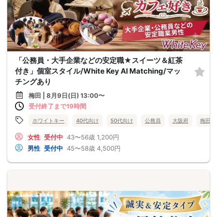
「公務員・大手企業などの安定職★スイーツ＆紅茶
付き」個室スタイル/White Key AI Matching/マッ
チングあり
梅田 | 8月9日(日) 13:00〜
受付終了まで19時間
ホワイトキー
40代向け
50代向け
公務員
大阪府
梅田
女性
受付中
43〜56歳
1,200円
男性
受付中
45〜58歳
4,500円