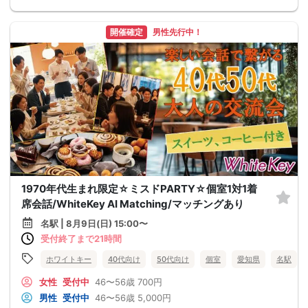
開催確定
男性先行中！
1970年代生まれ限定☆ミスドPARTY☆個室1対1着
席会話/WhiteKey AI Matching/マッチングあり
名駅 | 8月9日(日) 15:00〜
受付終了まで21時間
ホワイトキー
40代向け
50代向け
個室
愛知県
名駅
女性
受付中
46〜56歳
700円
男性
受付中
46〜56歳
5,000円