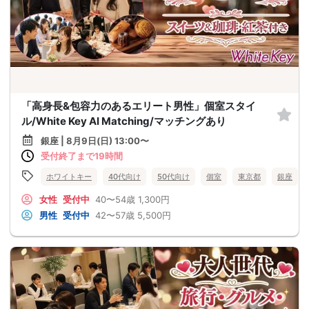
「高身長&包容力のあるエリート男性」個室スタイ
ル/White Key AI Matching/マッチングあり
銀座 | 8月9日(日) 13:00〜
受付終了まで19時間
ホワイトキー
40代向け
50代向け
個室
東京都
銀座
女性
受付中
40〜54歳
1,300円
男性
受付中
42〜57歳
5,500円