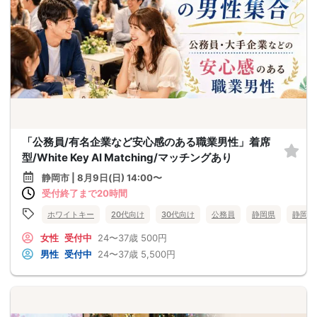
「公務員/有名企業など安心感のある職業男性」着席
型/White Key AI Matching/マッチングあり
静岡市 | 8月9日(日) 14:00〜
受付終了まで20時間
ホワイトキー
20代向け
30代向け
公務員
静岡県
静岡市
女性
受付中
24〜37歳
500円
男性
受付中
24〜37歳
5,500円