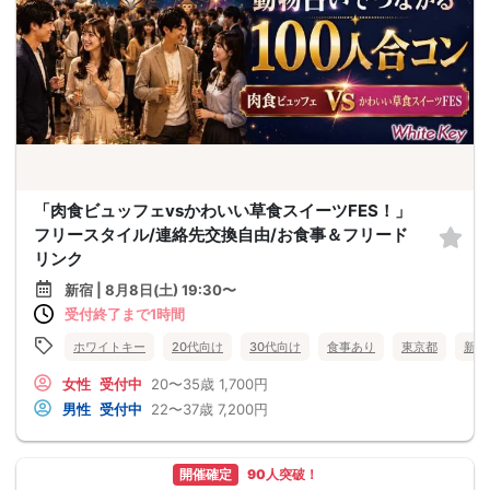
「肉食ビュッフェvsかわいい草食スイーツFES！」
フリースタイル/連絡先交換自由/お食事＆フリード
リンク
新宿 | 8月8日(土) 19:30〜
受付終了まで1時間
ホワイトキー
20代向け
30代向け
食事あり
東京都
新宿
女性
受付中
20〜35歳
1,700円
男性
受付中
22〜37歳
7,200円
開催確定
90人突破！