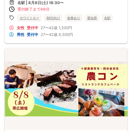
名駅 | 8月8日(土) 18:30〜
受付終了まで49分
ホワイトキー
30代向け
食事あり
愛知県
名駅
女性
受付中
27〜42歳
1,200円
男性
受付中
27〜42歳
6,500円