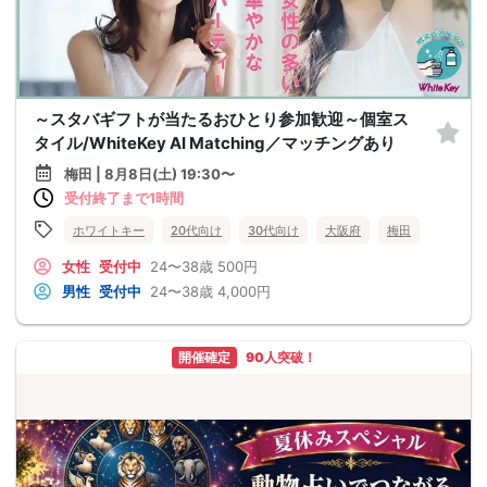
～スタバギフトが当たるおひとり参加歓迎～個室ス
タイル/WhiteKey AI Matching／マッチングあり
梅田 | 8月8日(土) 19:30〜
受付終了まで1時間
ホワイトキー
20代向け
30代向け
大阪府
梅田
女性
受付中
24〜38歳
500円
男性
受付中
24〜38歳
4,000円
開催確定
90人突破！