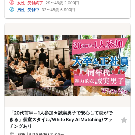
女性
受付終了
29〜46歳
2,000円
男性
受付中
32〜48歳
6,900円
「20代前半～1人参加★誠実男子で安心して恋がで
きる」個室スタイル/White Key AI Matching/マッ
チングあり
梅田 | 8月9日(日) 11:00〜