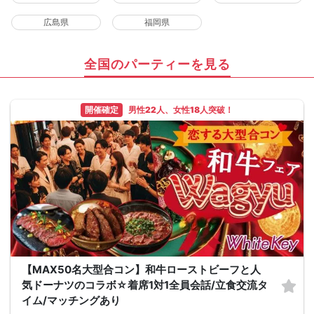
広島県
福岡県
全国のパーティーを見る
開催確定
男性22人、女性18人突破！
【MAX50名大型合コン】和牛ローストビーフと人
気ドーナツのコラボ☆着席1対1全員会話/立食交流タ
イム/マッチングあり