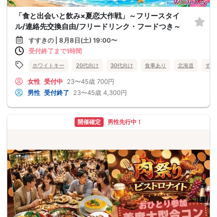
「食と出会いと飲み×夏恋大作戦」～フリースタイ
ル/連絡先交換自由/フリードリンク・フードつき～
すすきの | 8月8日(土) 19:00〜
受付終了まで1時間
ホワイトキー
20代向け
30代向け
食事あり
北海道
すす
女性
受付中
23〜45歳
700円
男性
受付終了
23〜45歳
4,300円
開催確定
男性先行中！