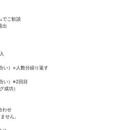
ムでご歓談
退出
入
合い）×人数分繰り返す
合い）※2回目
グ成功）
合わせ
しません。