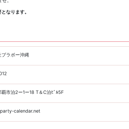
ませ。
要となります。
社ブラボー沖縄
012
覇市泊2ー1ー18 T＆C泊ﾋﾞﾙ5F
arty-calendar.net