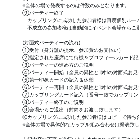
※全体の場で発表するのは件数のみとなります。
⑨パーティー終了
カップリングに成功した参加者様は再度個別ルー
不成立の参加者様は自動的にイベント会場からご
(対面式パーティーの流れ)
①受付（身分証の提示、参加費のお支払い）
②指定された座席にて待機＆プロフィ―ルカード記
③パーティーの進め方のご説明
④パーティー開始（全員の異性と1対1の対面式お見
⑤第一印象カードの記入＆休憩
⑥パーティー再開（全員の異性と1対1の対面式お見
⑦カップリングカード記入（番号一致でカップリン
⑧パーティー終了のご説明
⑨会場からご退出（封筒をお渡し致します）
⑩カップリングに成功した参加者様はロビーで待ち
※全体の場で具体的なカップル組み合わせは発表致