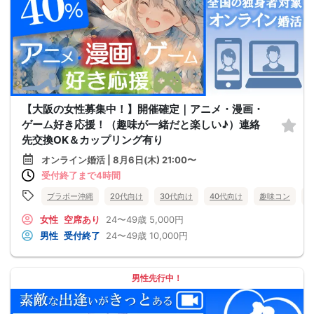
【大阪の女性募集中！】開催確定｜アニメ・漫画・
ゲーム好き応援！（趣味が一緒だと楽しい♪）連絡
先交換OK＆カップリング有り
オンライン婚活 | 8月6日(木) 21:00〜
受付終了まで4時間
ブラボー沖縄
20代向け
30代向け
40代向け
趣味コン
女性
空席あり
24〜49歳
5,000円
男性
受付終了
24〜49歳
10,000円
男性先行中！