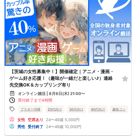
【茨城の女性募集中！】開催確定｜アニメ・漫画・
ゲーム好き応援！（趣味が一緒だと楽しい♪）連絡
先交換OK＆カップリング有り
オンライン婚活 | 8月6日(木) 21:00〜
受付終了まで4時間
ブラボー沖縄
20代向け
30代向け
40代向け
趣味コン
女性
空席あり
24〜49歳
5,000円
男性
受付終了
24〜49歳
10,000円