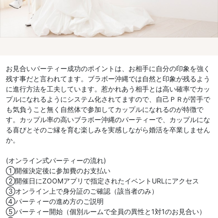
お見合いパーティー成功のポイントは、お相手に自分の印象を強く
残す事だと言われてます。ブラボー沖縄では自然と印象が残るよう
に進行方法を工夫しています。惹かれあう相手とは高い確率でカッ
プルになれるようにシステム化されてますので、自己ＰＲが苦手で
も気負うこと無く自然体で参加してカップルになれるのが特徴で
す。カップル率の高いブラボー沖縄のパーティーで、カップルにな
る喜びとそのご縁を育む楽しみを実感しながら婚活を卒業しません
か。
(オンライン式パーティーの流れ)
①開催決定後に参加費のお支払い
②開催日にZOOMアプリで指定されたイベントURLにアクセス
③オンライン上で身分証のご確認（該当者のみ）
④パーティーの進め方のご説明
⑤パーティー開始（個別ルームで全員の異性と1対1のお見合い）