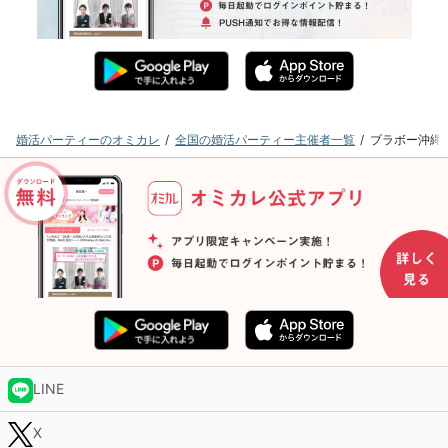
婚活パーティーのオミカレ
全国の婚活パーティー主催者一覧
ブラボー沖縄
LINE
X