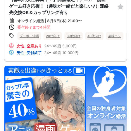
ゲーム好き応援！（趣味が一緒だと楽しい♪）連絡
先交換OK＆カップリング有り
オンライン婚活 | 8月6日(木) 21:00〜
受付終了まで4時間
ブラボー沖縄
20代向け
30代向け
40代向け
趣味コン
女性
空席あり
24〜49歳
5,000円
男性
受付終了
24〜49歳
10,000円