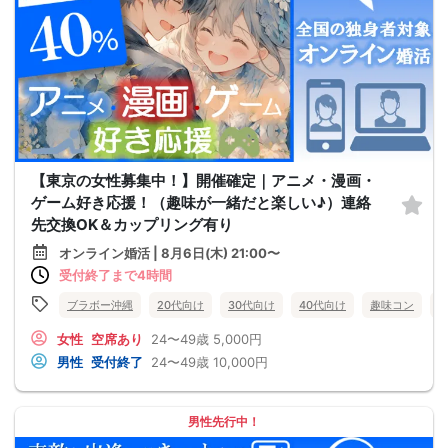
【東京の女性募集中！】開催確定｜アニメ・漫画・
ゲーム好き応援！（趣味が一緒だと楽しい♪）連絡
先交換OK＆カップリング有り
オンライン婚活 | 8月6日(木) 21:00〜
受付終了まで4時間
ブラボー沖縄
20代向け
30代向け
40代向け
趣味コン
女性
空席あり
24〜49歳
5,000円
男性
受付終了
24〜49歳
10,000円
男性先行中！