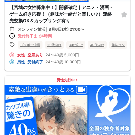
【宮城の女性募集中！】開催確定｜アニメ・漫画・
ゲーム好き応援！（趣味が一緒だと楽しい♪）連絡
先交換OK＆カップリング有り
オンライン婚活 | 8月6日(木) 21:00〜
受付終了まで4時間
ブラボー沖縄
20代向け
30代向け
40代向け
趣味コン
女性
空席あり
24〜49歳
5,000円
男性
受付終了
24〜49歳
10,000円
男性先行中！