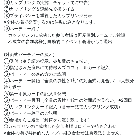
⑥カップリングの実施（チャットでご申告）
⑦カップリング＆連絡先交換タイム
⑧プライバシーを重視したカップリング発表
※全体の場で発表するのは件数のみとなります。
⑨パーティー終了
カップリングに成功した参加者様は再度個別ルームでご歓談
不成立の参加者様は自動的にイベント会場からご退出
(対面式パーティーの流れ)
①受付（身分証の提示、参加費のお支払い）
②指定された座席にて待機＆プロフィ―ルカード記入
③パーティーの進め方のご説明
④パーティー開始（全員の異性と1対1の対面式お見合い）×人数分
繰り返す
⑤第一印象カードの記入＆休憩
⑥パーティー再開（全員の異性と1対1の対面式お見合い）※2回目
⑦カップリングカード記入（番号一致でカップリング成功）
⑧パーティー終了のご説明
⑨会場からご退出（封筒をお渡し致します）
⑩カップリングに成功した参加者様はロビーで待ち合わせ
※全体の場で具体的なカップル組み合わせは発表致しません。