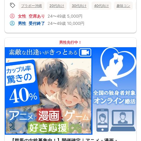
ブラボー沖縄
20代向け
30代向け
40代向け
趣味コン
女性
空席あり
24〜49歳
5,000円
男性
受付終了
24〜49歳
10,000円
男性先行中！
【群馬の女性募集中！】開催確定｜アニメ・漫画・