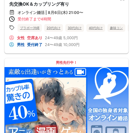
先交換OK＆カップリング有り
オンライン婚活 | 8月6日(木) 21:00〜
受付終了まで4時間
ブラボー沖縄
20代向け
30代向け
40代向け
趣味コン
女性
空席あり
24〜49歳
5,000円
男性
受付終了
24〜49歳
10,000円
男性先行中！