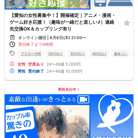
【愛知の女性募集中！】開催確定｜アニメ・漫画・
ゲーム好き応援！（趣味が一緒だと楽しい♪）連絡
先交換OK＆カップリング有り
オンライン婚活 | 8月6日(木) 21:00〜
受付終了まで4時間
ブラボー沖縄
20代向け
30代向け
40代向け
趣味コン
女性
空席あり
24〜49歳
5,000円
男性
受付終了
24〜49歳
10,000円
男性先行中！