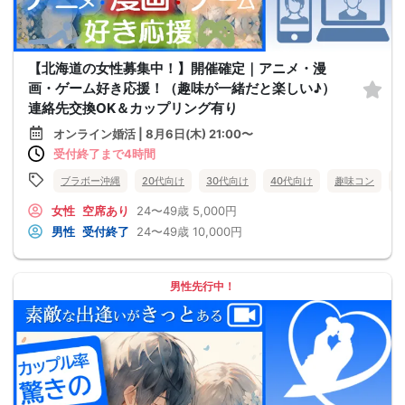
【北海道の女性募集中！】開催確定｜アニメ・漫
画・ゲーム好き応援！（趣味が一緒だと楽しい♪）
連絡先交換OK＆カップリング有り
オンライン婚活 | 8月6日(木) 21:00〜
受付終了まで4時間
ブラボー沖縄
20代向け
30代向け
40代向け
趣味コン
女性
空席あり
24〜49歳
5,000円
男性
受付終了
24〜49歳
10,000円
男性先行中！