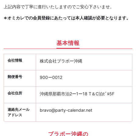
上記内容で丁寧に進行いたしますのでご安心下さいませ。
※オミカレでの会員登録にあたっては本人確認が必要となります。
基本情報
会社情報
株式会社ブラボー沖縄
郵便番号
900ー0012
会社住所
沖縄県那覇市泊2ー1ー18 T＆C泊ﾋﾞﾙ5F
連絡先メール
bravo@party-calendar.net
アドレス
ブラボー沖縄の