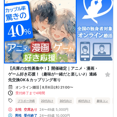
【兵庫の女性募集中！】開催確定｜アニメ・漫画・
ゲーム好き応援！（趣味が一緒だと楽しい♪）連絡
先交換OK＆カップリング有り
オンライン婚活 | 8月6日(木) 21:00〜
受付終了まで4時間
ブラボー沖縄
20代向け
30代向け
40代向け
趣味コン
女性
空席あり
24〜49歳
5,000円
男性
受付終了
24〜49歳
10,000円