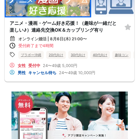
アニメ・漫画・ゲーム好き応援！（趣味が一緒だと
楽しい♪）連絡先交換OK＆カップリング有り
オンライン婚活 | 8月6日(木) 21:00〜
受付終了まで4時間
ブラボー沖縄
20代向け
30代向け
40代向け
趣味コン
女性
受付中
24〜49歳
5,000円
男性
キャンセル待ち
24〜49歳
10,000円