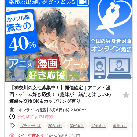
【神奈川の女性募集中！】開催確定｜アニメ・漫
画・ゲーム好き応援！（趣味が一緒だと楽しい♪）
連絡先交換OK＆カップリング有り
オンライン婚活 | 8月6日(木) 21:00〜
受付終了まで4時間
ブラボー沖縄
20代向け
30代向け
40代向け
趣味コン
女性
空席あり
24〜49歳
5,000円