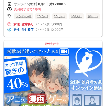
オンライン婚活 | 8月6日(木) 21:00〜
受付終了まで4時間
ブラボー沖縄
20代向け
30代向け
40代向け
趣味コン
女性
空席あり
24〜49歳
5,000円
男性
受付終了
24〜49歳
10,000円
男性先行中！