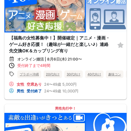
【福島の女性募集中！】開催確定｜アニメ・漫画・
ゲーム好き応援！（趣味が一緒だと楽しい♪）連絡
先交換OK＆カップリング有り
オンライン婚活 | 8月6日(木) 21:00〜
受付終了まで4時間
ブラボー沖縄
20代向け
30代向け
40代向け
趣味コン
女性
空席あり
24〜49歳
5,000円
男性
受付終了
24〜49歳
10,000円
男性先行中！