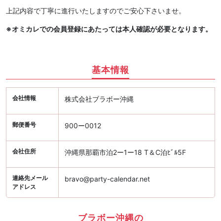
上記内容で丁寧に進行いたしますのでご安心下さいませ。
※オミカレでの会員登録にあたっては本人確認が必要となります。
基本情報
会社情報
株式会社ブラボー沖縄
郵便番号
900ー0012
会社住所
沖縄県那覇市泊2ー1ー18 T＆C泊ﾋﾞﾙ5F
連絡先メール
bravo@party-calendar.net
アドレス
ブラボー沖縄の