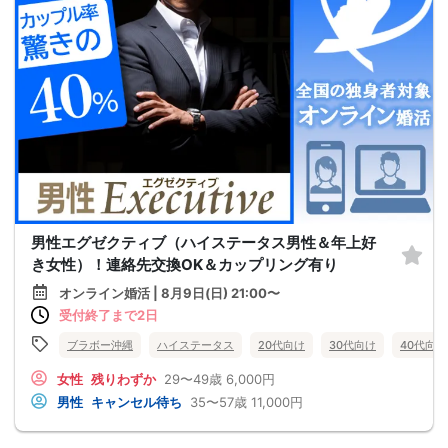
男性エグゼクティブ（ハイステータス男性＆年上好
き女性）！連絡先交換OK＆カップリング有り
オンライン婚活 | 8月9日(日) 21:00〜
受付終了まで2日
ブラボー沖縄
ハイステータス
20代向け
30代向け
40代向け
女性
残りわずか
29〜49歳
6,000円
男性
キャンセル待ち
35〜57歳
11,000円