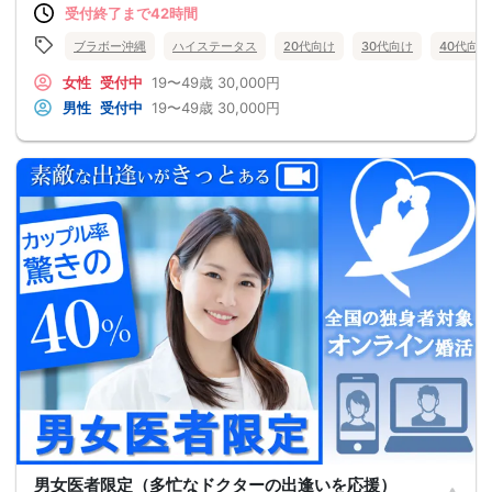
受付終了まで42時間
ブラボー沖縄
ハイステータス
20代向け
30代向け
40代向け
女性
受付中
19〜49歳
30,000円
男性
受付中
19〜49歳
30,000円
男女医者限定（多忙なドクターの出逢いを応援）