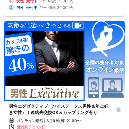
女性
受付中
19〜49歳
30,000円
男性
受付中
19〜49歳
30,000円
男性エグゼクティブ（ハイステータス男性＆年上好
き女性）！連絡先交換OK＆カップリング有り
オンライン婚活 | 8月9日(日) 21:00〜
受付終了まで2日