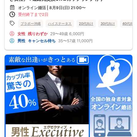
オンライン婚活 | 8月9日(日) 21:00〜
受付終了まで2日
ブラボー沖縄
ハイステータス
20代向け
30代向け
40代向け
女性
残りわずか
29〜49歳
6,000円
男性
キャンセル待ち
35〜57歳
11,000円