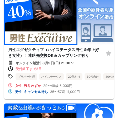
男性エグゼクティブ（ハイステータス男性＆年上好
き女性）！連絡先交換OK＆カップリング有り
オンライン婚活 | 8月9日(日) 21:00〜
受付終了まで2日
ブラボー沖縄
ハイステータス
20代向け
30代向け
40代向け
女性
残りわずか
29〜49歳
6,000円
男性
キャンセル待ち
35〜57歳
11,000円