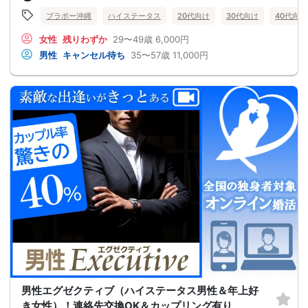
ブラボー沖縄
ハイステータス
20代向け
30代向け
40代向け
女性
残りわずか
29〜49歳
6,000円
男性
キャンセル待ち
35〜57歳
11,000円
男性エグゼクティブ（ハイステータス男性＆年上好
き女性）！連絡先交換OK＆カップリング有り