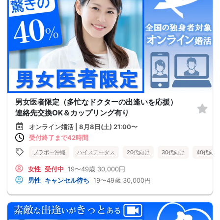
男女医者限定（多忙なドクターの出逢いを応援）
連絡先交換OK＆カップリング有り
オンライン婚活 | 8月8日(土) 21:00〜
受付終了まで42時間
ブラボー沖縄
ハイステータス
20代向け
30代向け
40代向け
女性
受付中
19〜49歳
30,000円
男性
キャンセル待ち
19〜49歳
30,000円