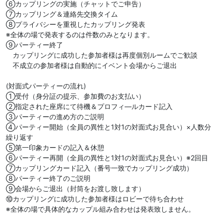
⑥カップリングの実施（チャットでご申告）
⑦カップリング＆連絡先交換タイム
⑧プライバシーを重視したカップリング発表
※全体の場で発表するのは件数のみとなります。
⑨パーティー終了
カップリングに成功した参加者様は再度個別ルームでご歓談
不成立の参加者様は自動的にイベント会場からご退出
(対面式パーティーの流れ)
①受付（身分証の提示、参加費のお支払い）
②指定された座席にて待機＆プロフィ―ルカード記入
③パーティーの進め方のご説明
④パーティー開始（全員の異性と1対1の対面式お見合い）×人数分
繰り返す
⑤第一印象カードの記入＆休憩
⑥パーティー再開（全員の異性と1対1の対面式お見合い）※2回目
⑦カップリングカード記入（番号一致でカップリング成功）
⑧パーティー終了のご説明
⑨会場からご退出（封筒をお渡し致します）
⑩カップリングに成功した参加者様はロビーで待ち合わせ
※全体の場で具体的なカップル組み合わせは発表致しません。