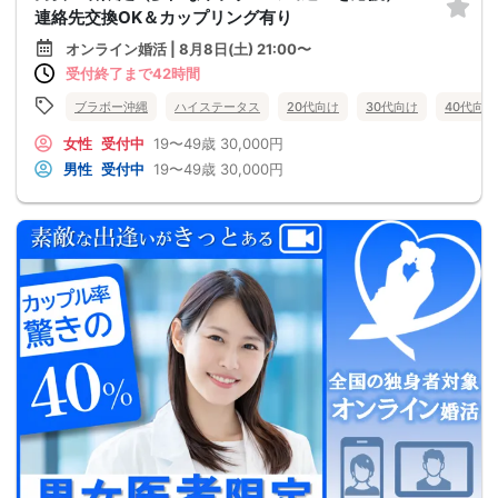
連絡先交換OK＆カップリング有り
オンライン婚活 | 8月8日(土) 21:00〜
受付終了まで42時間
ブラボー沖縄
ハイステータス
20代向け
30代向け
40代向け
女性
受付中
19〜49歳
30,000円
男性
受付中
19〜49歳
30,000円