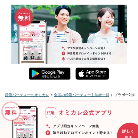
婚活パーティーのオミカレ
全国の婚活パーティー主催者一覧
ブラボー沖縄