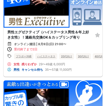
男性エグゼクティブ（ハイステータス男性＆年上好
き女性）！連絡先交換OK＆カップリング有り
オンライン婚活 | 8月9日(日) 21:00〜
受付終了まで2日
ブラボー沖縄
ハイステータス
20代向け
30代向け
40代向け
女性
残りわずか
29〜49歳
6,000円
男性
キャンセル待ち
35〜57歳
11,000円