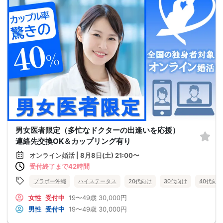
男女医者限定（多忙なドクターの出逢いを応援）
連絡先交換OK＆カップリング有り
オンライン婚活 | 8月8日(土) 21:00〜
受付終了まで42時間
ブラボー沖縄
ハイステータス
20代向け
30代向け
40代向け
女性
受付中
19〜49歳
30,000円
男性
受付中
19〜49歳
30,000円