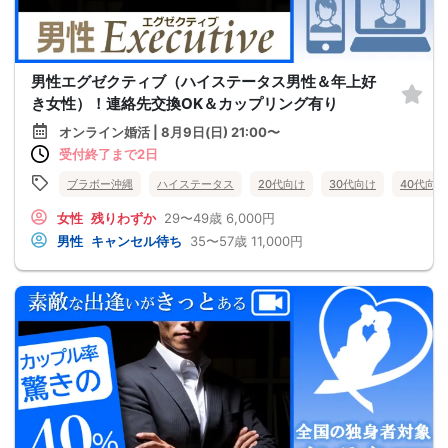
男性エグゼクティブ（ハイステータス男性＆年上好
き女性）！連絡先交換OK＆カップリング有り
オンライン婚活 | 8月9日(日) 21:00〜
受付終了まで2日
ブラボー沖縄
ハイステータス
20代向け
30代向け
40代向け
女性
残りわずか
29〜49歳
6,000円
男性
キャンセル待ち
35〜57歳
11,000円