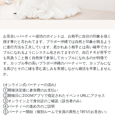
お見合いパーティー成功のポイントは、お相手に自分の印象を強く
残す事だと言われてます。ブラボー沖縄では自然と印象が残るよう
に進行方法を工夫しています。惹かれあう相手とは高い確率でカッ
プルになれるようにシステム化されてますので、自己ＰＲが苦手で
も気負うこと無く自然体で参加してカップルになれるのが特徴で
す。カップル率の高いブラボー沖縄のパーティーで、カップルにな
る喜びとそのご縁を育む楽しみを実感しながら婚活を卒業しません
か。
(オンライン式パーティーの流れ)
①開催決定後に参加費のお支払い
②開催日にZOOMアプリで指定されたイベントURLにアクセス
③オンライン上で身分証のご確認（該当者のみ）
④パーティーの進め方のご説明
⑤パーティー開始（個別ルームで全員の異性と1対1のお見合い）