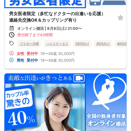
男女医者限定（多忙なドクターの出逢いを応援）
連絡先交換OK＆カップリング有り
オンライン婚活 | 8月8日(土) 21:00〜
受付終了まで42時間
ブラボー沖縄
ハイステータス
20代向け
30代向け
40代向け
女性
受付中
19〜49歳
30,000円
男性
受付中
19〜49歳
30,000円