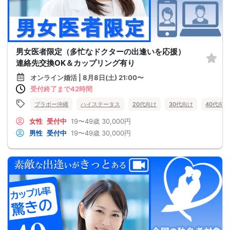
男女医者限定（多忙なドクターの出逢いを応援）
連絡先交換OK＆カップリング有り
オンライン婚活 | 8月8日(土) 21:00〜
受付終了まで42時間
ブラボー沖縄
ハイステータス
20代向け
30代向け
40代向け
女性
受付中
19〜49歳
30,000円
男性
受付中
19〜49歳
30,000円