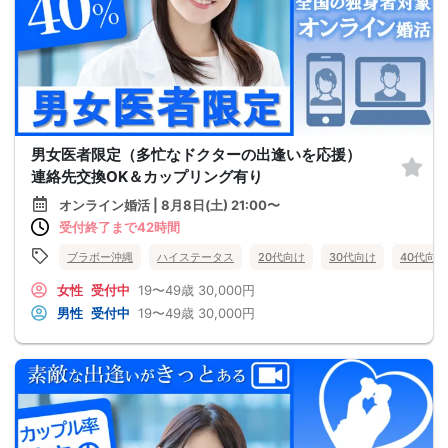
男女医者限定（多忙なドクターの出逢いを応援）
連絡先交換OK＆カップリング有り
オンライン婚活 | 8月8日(土) 21:00〜
受付終了まで42時間
ブラボー沖縄
ハイステータス
20代向け
30代向け
40代向け
女性
受付中
19〜49歳
30,000円
男性
受付中
19〜49歳
30,000円