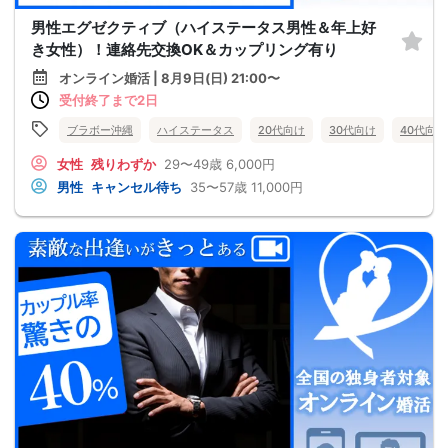
男性エグゼクティブ（ハイステータス男性＆年上好
き女性）！連絡先交換OK＆カップリング有り
オンライン婚活 | 8月9日(日) 21:00〜
受付終了まで2日
ブラボー沖縄
ハイステータス
20代向け
30代向け
40代向け
女性
残りわずか
29〜49歳
6,000円
男性
キャンセル待ち
35〜57歳
11,000円