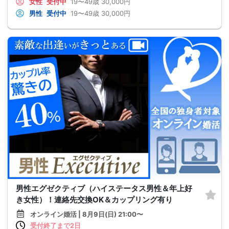
女性
受付中
19〜49歳
30,000円
男性
受付中
19〜49歳
30,000円
男性エグゼクティブ（ハイステータス男性＆年上好
き女性）！連絡先交換OK＆カップリング有り
オンライン婚活 | 8月9日(日) 21:00〜
受付終了まで2日