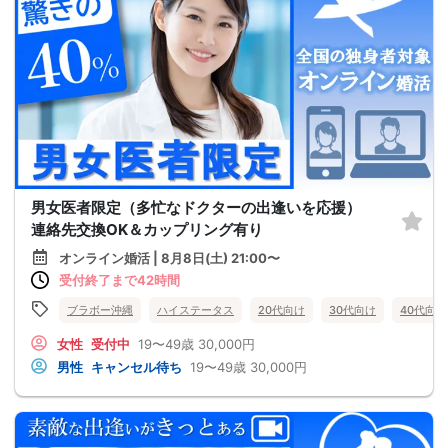
男女医者限定（多忙なドクターの出逢いを応援）
連絡先交換OK＆カップリング有り
オンライン婚活 | 8月8日(土) 21:00〜
受付終了まで42時間
ブラボー沖縄
ハイステータス
20代向け
30代向け
40代向け
女性
受付中
19〜49歳
30,000円
男性
キャンセル待ち
19〜49歳
30,000円