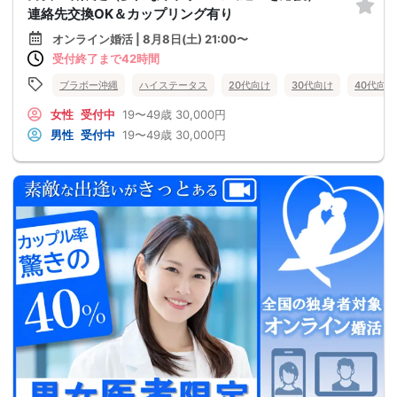
連絡先交換OK＆カップリング有り
オンライン婚活 | 8月8日(土) 21:00〜
受付終了まで42時間
ブラボー沖縄
ハイステータス
20代向け
30代向け
40代向け
女性
受付中
19〜49歳
30,000円
男性
受付中
19〜49歳
30,000円