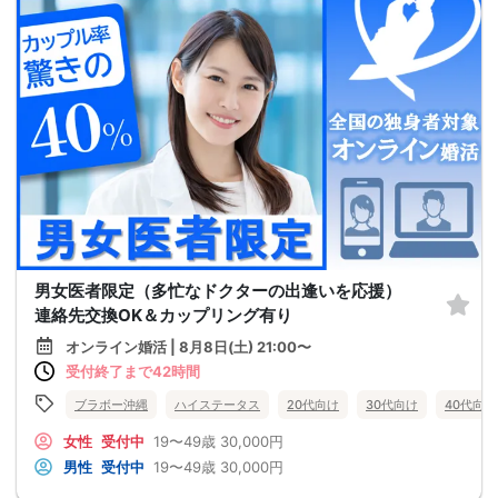
男女医者限定（多忙なドクターの出逢いを応援）
連絡先交換OK＆カップリング有り
オンライン婚活 | 8月8日(土) 21:00〜
受付終了まで42時間
ブラボー沖縄
ハイステータス
20代向け
30代向け
40代向け
女性
受付中
19〜49歳
30,000円
男性
受付中
19〜49歳
30,000円