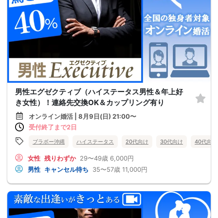
男性エグゼクティブ（ハイステータス男性＆年上好
き女性）！連絡先交換OK＆カップリング有り
オンライン婚活 | 8月9日(日) 21:00〜
受付終了まで2日
ブラボー沖縄
ハイステータス
20代向け
30代向け
40代向け
女性
残りわずか
29〜49歳
6,000円
男性
キャンセル待ち
35〜57歳
11,000円