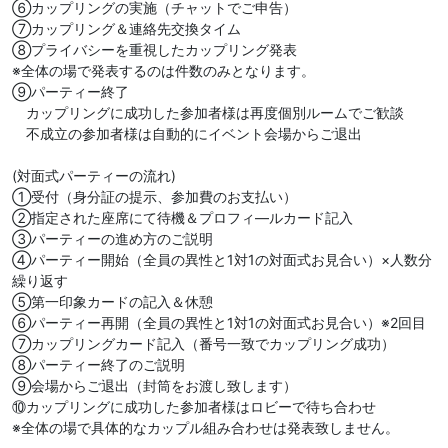
⑥カップリングの実施（チャットでご申告）
⑦カップリング＆連絡先交換タイム
⑧プライバシーを重視したカップリング発表
※全体の場で発表するのは件数のみとなります。
⑨パーティー終了
カップリングに成功した参加者様は再度個別ルームでご歓談
不成立の参加者様は自動的にイベント会場からご退出
(対面式パーティーの流れ)
①受付（身分証の提示、参加費のお支払い）
②指定された座席にて待機＆プロフィ―ルカード記入
③パーティーの進め方のご説明
④パーティー開始（全員の異性と1対1の対面式お見合い）×人数分
繰り返す
⑤第一印象カードの記入＆休憩
⑥パーティー再開（全員の異性と1対1の対面式お見合い）※2回目
⑦カップリングカード記入（番号一致でカップリング成功）
⑧パーティー終了のご説明
⑨会場からご退出（封筒をお渡し致します）
⑩カップリングに成功した参加者様はロビーで待ち合わせ
※全体の場で具体的なカップル組み合わせは発表致しません。