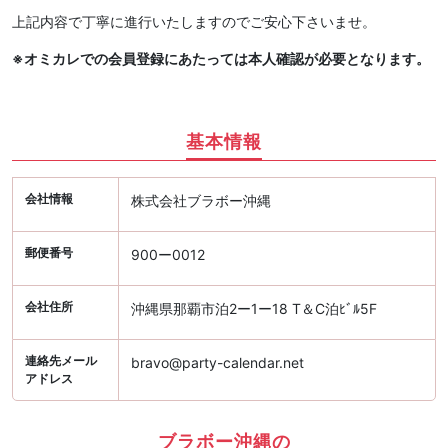
上記内容で丁寧に進行いたしますのでご安心下さいませ。
※オミカレでの会員登録にあたっては本人確認が必要となります。
基本情報
会社情報
株式会社ブラボー沖縄
郵便番号
900ー0012
会社住所
沖縄県那覇市泊2ー1ー18 T＆C泊ﾋﾞﾙ5F
連絡先メール
bravo@party-calendar.net
アドレス
ブラボー沖縄の