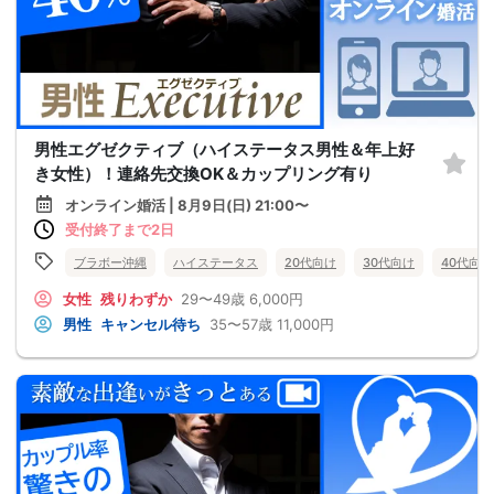
男性エグゼクティブ（ハイステータス男性＆年上好
き女性）！連絡先交換OK＆カップリング有り
オンライン婚活 | 8月9日(日) 21:00〜
受付終了まで2日
ブラボー沖縄
ハイステータス
20代向け
30代向け
40代向け
女性
残りわずか
29〜49歳
6,000円
男性
キャンセル待ち
35〜57歳
11,000円