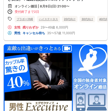
オンライン婚活 | 8月9日(日) 21:00〜
受付終了まで2日
ブラボー沖縄
ハイステータス
20代向け
30代向け
40代向け
女性
残りわずか
29〜49歳
6,000円
男性
キャンセル待ち
35〜57歳
11,000円