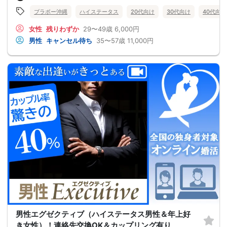
ブラボー沖縄
ハイステータス
20代向け
30代向け
40代向け
女性
残りわずか
29〜49歳
6,000円
男性
キャンセル待ち
35〜57歳
11,000円
男性エグゼクティブ（ハイステータス男性＆年上好
き女性）！連絡先交換OK＆カップリング有り