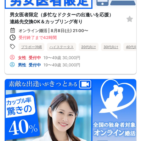
男女医者限定（多忙なドクターの出逢いを応援）
連絡先交換OK＆カップリング有り
オンライン婚活 | 8月8日(土) 21:00〜
受付終了まで42時間
ブラボー沖縄
ハイステータス
20代向け
30代向け
40代向け
女性
受付中
19〜49歳
30,000円
男性
受付中
19〜49歳
30,000円