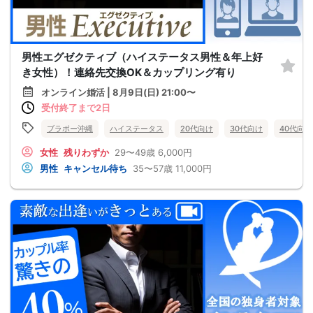
男性エグゼクティブ（ハイステータス男性＆年上好
き女性）！連絡先交換OK＆カップリング有り
オンライン婚活 | 8月9日(日) 21:00〜
受付終了まで2日
ブラボー沖縄
ハイステータス
20代向け
30代向け
40代向け
女性
残りわずか
29〜49歳
6,000円
男性
キャンセル待ち
35〜57歳
11,000円