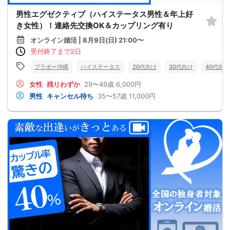
男性エグゼクティブ（ハイステータス男性＆年上好
き女性）！連絡先交換OK＆カップリング有り
オンライン婚活 | 8月9日(日) 21:00〜
受付終了まで2日
ブラボー沖縄
ハイステータス
20代向け
30代向け
40代向け
女性
残りわずか
29〜49歳
6,000円
男性
キャンセル待ち
35〜57歳
11,000円