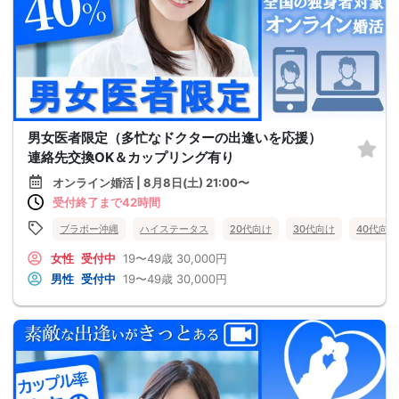
男女医者限定（多忙なドクターの出逢いを応援）
連絡先交換OK＆カップリング有り
オンライン婚活 | 8月8日(土) 21:00〜
受付終了まで42時間
ブラボー沖縄
ハイステータス
20代向け
30代向け
40代向け
女性
受付中
19〜49歳
30,000円
男性
受付中
19〜49歳
30,000円