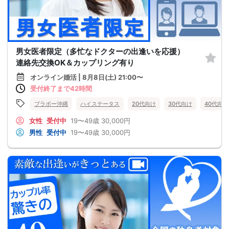
男女医者限定（多忙なドクターの出逢いを応援）
連絡先交換OK＆カップリング有り
オンライン婚活 | 8月8日(土) 21:00〜
受付終了まで42時間
ブラボー沖縄
ハイステータス
20代向け
30代向け
40代向け
女性
受付中
19〜49歳
30,000円
男性
受付中
19〜49歳
30,000円