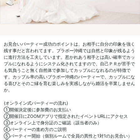
お見合いパーティー成功のポイントは、お相手に自分の印象を強く
残す事だと言われてます。ブラボー沖縄では自然と印象が残るよう
に進行方法を工夫しています。惹かれあう相手とは高い確率でカッ
プルになれるようにシステム化されてますので、自己ＰＲが苦手で
も気負うこと無く自然体で参加してカップルになれるのが特徴で
す。カップル率の高いブラボー沖縄のパーティーで、カップルにな
る喜びとそのご縁を育む楽しみを実感しながら婚活を卒業しません
か。
(オンライン式パーティーの流れ)
①開催決定後に参加費のお支払い
②開催日にZOOMアプリで指定されたイベントURLにアクセス
③オンライン上で身分証のご確認（該当者のみ）
④パーティーの進め方のご説明
⑤パーティー開始（個別ルームで全員の異性と1対1のお見合い）