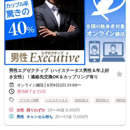
男性エグゼクティブ（ハイステータス男性＆年上好
き女性）！連絡先交換OK＆カップリング有り
オンライン婚活 | 8月9日(日) 21:00〜
受付終了まで2日
ブラボー沖縄
ハイステータス
20代向け
30代向け
40代向け
女性
残りわずか
29〜49歳
6,000円
男性
キャンセル待ち
35〜57歳
11,000円