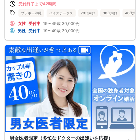
受付終了まで42時間
ブラボー沖縄
ハイステータス
20代向け
30代向け
40代向け
女性
受付中
19〜49歳
30,000円
男性
受付中
19〜49歳
30,000円
男女医者限定（多忙なドクターの出逢いを応援）