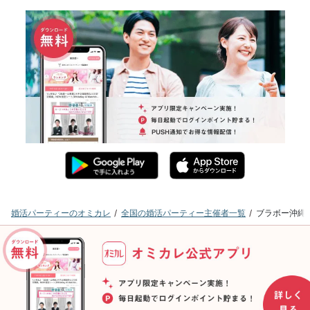
婚活パーティーのオミカレ
全国の婚活パーティー主催者一覧
ブラボー沖縄