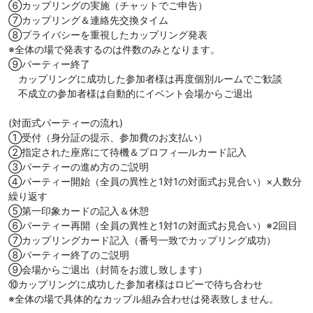
⑥カップリングの実施（チャットでご申告）
⑦カップリング＆連絡先交換タイム
⑧プライバシーを重視したカップリング発表
※全体の場で発表するのは件数のみとなります。
⑨パーティー終了
カップリングに成功した参加者様は再度個別ルームでご歓談
不成立の参加者様は自動的にイベント会場からご退出
(対面式パーティーの流れ)
①受付（身分証の提示、参加費のお支払い）
②指定された座席にて待機＆プロフィ―ルカード記入
③パーティーの進め方のご説明
④パーティー開始（全員の異性と1対1の対面式お見合い）×人数分
繰り返す
⑤第一印象カードの記入＆休憩
⑥パーティー再開（全員の異性と1対1の対面式お見合い）※2回目
⑦カップリングカード記入（番号一致でカップリング成功）
⑧パーティー終了のご説明
⑨会場からご退出（封筒をお渡し致します）
⑩カップリングに成功した参加者様はロビーで待ち合わせ
※全体の場で具体的なカップル組み合わせは発表致しません。