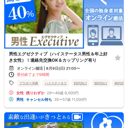
男性エグゼクティブ（ハイステータス男性＆年上好
き女性）！連絡先交換OK＆カップリング有り
オンライン婚活 | 8月9日(日) 21:00〜
受付終了まで9時間
ブラボー沖縄
ハイステータス
20代向け
30代向け
40代向け
女性
残りわずか
29〜49歳
6,000円
男性
キャンセル待ち
35〜57歳
11,000円