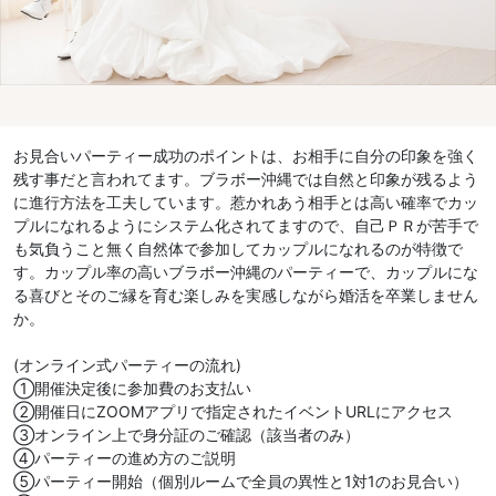
お見合いパーティー成功のポイントは、お相手に自分の印象を強く
残す事だと言われてます。ブラボー沖縄では自然と印象が残るよう
に進行方法を工夫しています。惹かれあう相手とは高い確率でカッ
プルになれるようにシステム化されてますので、自己ＰＲが苦手で
も気負うこと無く自然体で参加してカップルになれるのが特徴で
す。カップル率の高いブラボー沖縄のパーティーで、カップルにな
る喜びとそのご縁を育む楽しみを実感しながら婚活を卒業しません
か。
(オンライン式パーティーの流れ)
①開催決定後に参加費のお支払い
②開催日にZOOMアプリで指定されたイベントURLにアクセス
③オンライン上で身分証のご確認（該当者のみ）
④パーティーの進め方のご説明
⑤パーティー開始（個別ルームで全員の異性と1対1のお見合い）