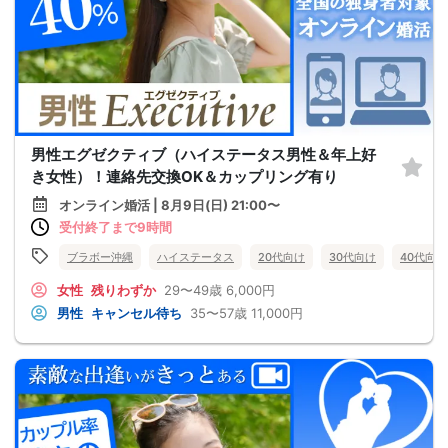
男性エグゼクティブ（ハイステータス男性＆年上好
き女性）！連絡先交換OK＆カップリング有り
オンライン婚活 | 8月9日(日) 21:00〜
受付終了まで9時間
ブラボー沖縄
ハイステータス
20代向け
30代向け
40代向け
女性
残りわずか
29〜49歳
6,000円
男性
キャンセル待ち
35〜57歳
11,000円