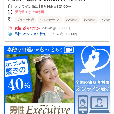
オンライン婚活 | 8月9日(日) 21:00〜
受付終了まで9時間
ブラボー沖縄
ハイステータス
20代向け
30代向け
40代向け
女性
残りわずか
29〜49歳
6,000円
男性
キャンセル待ち
35〜57歳
11,000円