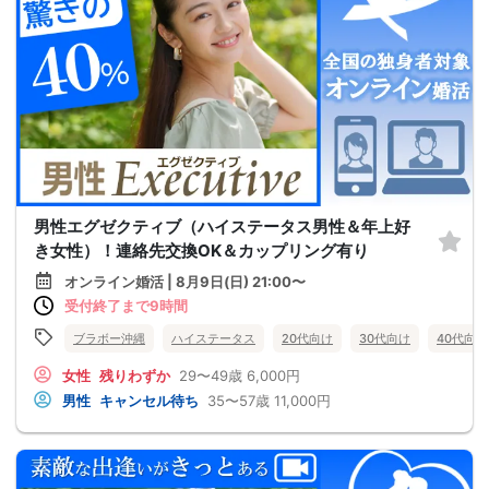
男性エグゼクティブ（ハイステータス男性＆年上好
き女性）！連絡先交換OK＆カップリング有り
オンライン婚活 | 8月9日(日) 21:00〜
受付終了まで9時間
ブラボー沖縄
ハイステータス
20代向け
30代向け
40代向け
女性
残りわずか
29〜49歳
6,000円
男性
キャンセル待ち
35〜57歳
11,000円