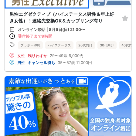
男性エグゼクティブ（ハイステータス男性＆年上好
き女性）！連絡先交換OK＆カップリング有り
オンライン婚活 | 8月9日(日) 21:00〜
受付終了まで9時間
ブラボー沖縄
ハイステータス
20代向け
30代向け
40代向け
女性
残りわずか
29〜49歳
6,000円
男性
キャンセル待ち
35〜57歳
11,000円