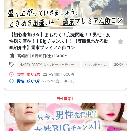
【初心者向け☆】まもなく！完売間近！！男性・女
性残り僅か！！Bigチャンス！！【雰囲気わかる動
画紹介中】週末プレミアム街コン
高崎市 | 8月15日(土) 16:00〜
HAPPY PARTY（ハッピーパーティー）
ハイステータス
20代向け
女性
残り2席
22〜34歳
1,000円
男性
残り1席
22〜43歳
8,980円
男性満席！