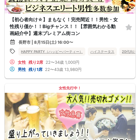
【初心者向け☆】まもなく！完売間近！！男性・女
性残り僅か！！Bigチャンス！！【雰囲気わかる動
画紹介中】週末プレミアム街コン
長野市 | 8月15日(土) 16:00〜
HAPPY PARTY（ハッピーパーティー）
ハイステータス
20代向け
女性
残り2席
22〜34歳
1,000円
男性
残り1席
22〜43歳
13,980円
女性先行中！