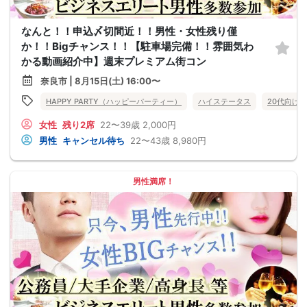
なんと！！申込〆切間近！！男性・女性残り僅
か！！Bigチャンス！！【駐車場完備！！雰囲気わ
かる動画紹介中】週末プレミアム街コン
奈良市 | 8月15日(土) 16:00〜
HAPPY PARTY（ハッピーパーティー）
ハイステータス
20代向け
女性
残り2席
22〜39歳
2,000円
男性
キャンセル待ち
22〜43歳
8,980円
男性満席！