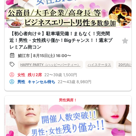
【初心者向け☆】駐車場完備！まもなく！完売間
近！男性・女性残り僅か！Bigチャンス！！週末プ
レミアム街コン
鯖江市 | 8月15日(土) 16:00〜
HAPPY PARTY（ハッピーパーティー）
ハイステータス
20代向け
女性
残り2席
22〜39歳
1,500円
男性
キャンセル待ち
22〜43歳
8,980円
男性満席！