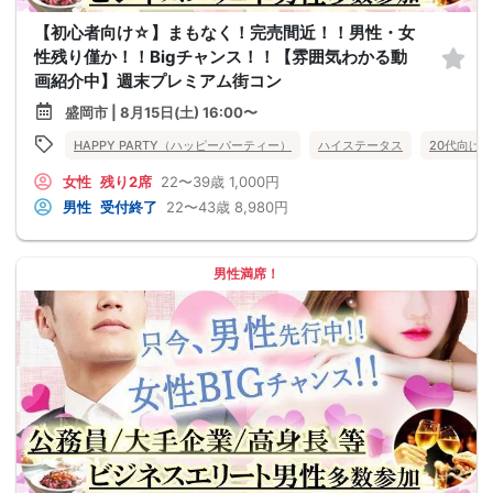
【初心者向け☆】まもなく！完売間近！！男性・女
性残り僅か！！Bigチャンス！！【雰囲気わかる動
画紹介中】週末プレミアム街コン
盛岡市 | 8月15日(土) 16:00〜
HAPPY PARTY（ハッピーパーティー）
ハイステータス
20代向け
女性
残り2席
22〜39歳
1,000円
男性
受付終了
22〜43歳
8,980円
男性満席！