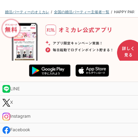
婚活パーティーのオミカレ
全国の婚活パーティー主催者一覧
HAPPY P
LINE
X
Instagram
Facebook