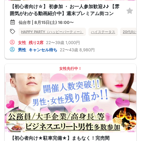
【初心者向け☆】 初参加 ・ お一人参加歓迎♪♪ 【雰
囲気がわかる動画紹介中】週末プレミアム街コン
仙台市 | 8月15日(土) 16:00〜
HAPPY PARTY（ハッピーパーティー）
ハイステータス
20代向け
女性
残り2席
22〜39歳
1,000円
男性
キャンセル待ち
22〜43歳
8,980円
女性先行中！
【初心者向け★駐車完備★】まもなく！完売間