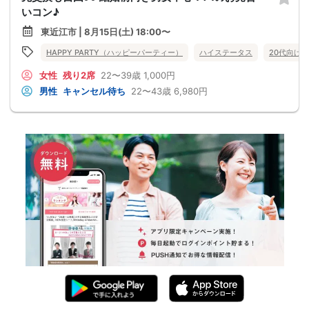
いコン♪
東近江市 | 8月15日(土) 18:00〜
HAPPY PARTY（ハッピーパーティー）
ハイステータス
20代向け
女性
残り2席
22〜39歳
1,000円
男性
キャンセル待ち
22〜43歳
6,980円