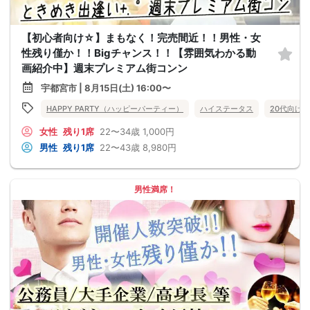
【初心者向け☆】まもなく！完売間近！！男性・女
性残り僅か！！Bigチャンス！！【雰囲気わかる動
画紹介中】週末プレミアム街コンン
宇都宮市 | 8月15日(土) 16:00〜
HAPPY PARTY（ハッピーパーティー）
ハイステータス
20代向け
女性
残り1席
22〜34歳
1,000円
男性
残り1席
22〜43歳
8,980円
男性満席！