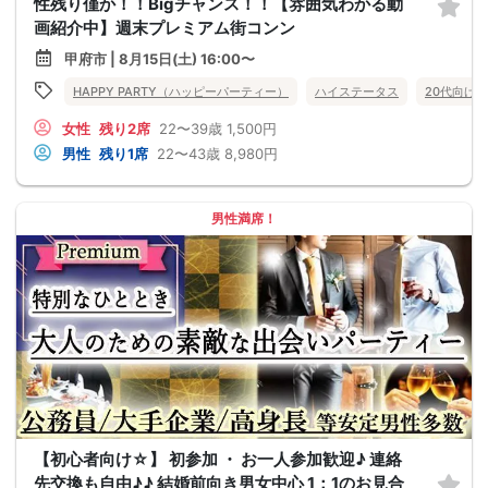
性残り僅か！！Bigチャンス！！【雰囲気わかる動
画紹介中】週末プレミアム街コンン
甲府市 | 8月15日(土) 16:00〜
HAPPY PARTY（ハッピーパーティー）
ハイステータス
20代向け
女性
残り2席
22〜39歳
1,500円
男性
残り1席
22〜43歳
8,980円
男性満席！
【初心者向け☆】 初参加 ・ お一人参加歓迎♪ 連絡
先交換も自由♪♪ 結婚前向き男女中心 1：1のお見合