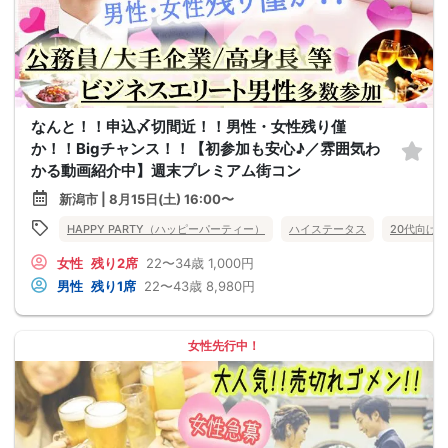
なんと！！申込〆切間近！！男性・女性残り僅
か！！Bigチャンス！！【初参加も安心♪／雰囲気わ
かる動画紹介中】週末プレミアム街コン
新潟市 | 8月15日(土) 16:00〜
HAPPY PARTY（ハッピーパーティー）
ハイステータス
20代向け
女性
残り2席
22〜34歳
1,000円
男性
残り1席
22〜43歳
8,980円
女性先行中！