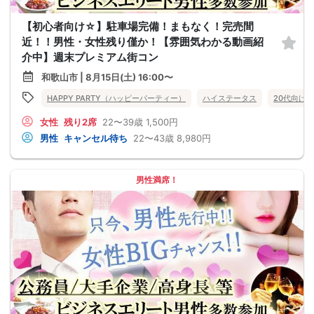
【初心者向け☆】駐車場完備！まもなく！完売間
近！！男性・女性残り僅か！【雰囲気わかる動画紹
介中】週末プレミアム街コン
和歌山市 | 8月15日(土) 16:00〜
HAPPY PARTY（ハッピーパーティー）
ハイステータス
20代向け
女性
残り2席
22〜39歳
1,500円
男性
キャンセル待ち
22〜43歳
8,980円
男性満席！