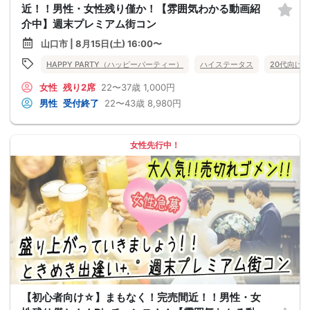
近！！男性・女性残り僅か！【雰囲気わかる動画紹
介中】週末プレミアム街コン
山口市 | 8月15日(土) 16:00〜
HAPPY PARTY（ハッピーパーティー）
ハイステータス
20代向け
女性
残り2席
22〜37歳
1,000円
男性
受付終了
22〜43歳
8,980円
女性先行中！
【初心者向け☆】まもなく！完売間近！！男性・女