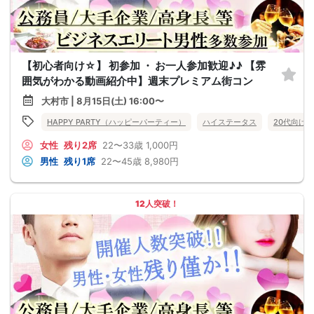
【初心者向け☆】 初参加 ・ お一人参加歓迎♪♪ 【雰
囲気がわかる動画紹介中】週末プレミアム街コン
大村市 | 8月15日(土) 16:00〜
HAPPY PARTY（ハッピーパーティー）
ハイステータス
20代向け
女性
残り2席
22〜33歳
1,000円
男性
残り1席
22〜45歳
8,980円
12人突破！