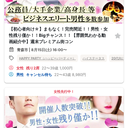
【初心者向け☆】まもなく！完売間近！！男性・女
性残り僅か！！Bigチャンス！！【雰囲気わかる動
画紹介中】週末プレミアム街コン
青森市 | 8月15日(土) 16:00〜
HAPPY PARTY（ハッピーパーティー）
ハイステータス
20代向け
女性
残り2席
22〜39歳
1,000円
男性
キャンセル待ち
22〜43歳
8,980円
女性先行中！