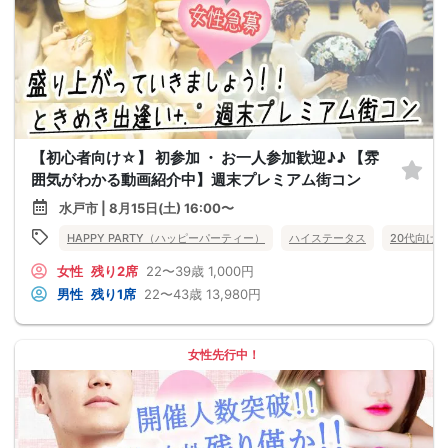
【初心者向け☆】 初参加 ・ お一人参加歓迎♪♪ 【雰
囲気がわかる動画紹介中】週末プレミアム街コン
水戸市 | 8月15日(土) 16:00〜
HAPPY PARTY（ハッピーパーティー）
ハイステータス
20代向け
女性
残り2席
22〜39歳
1,000円
男性
残り1席
22〜43歳
13,980円
女性先行中！