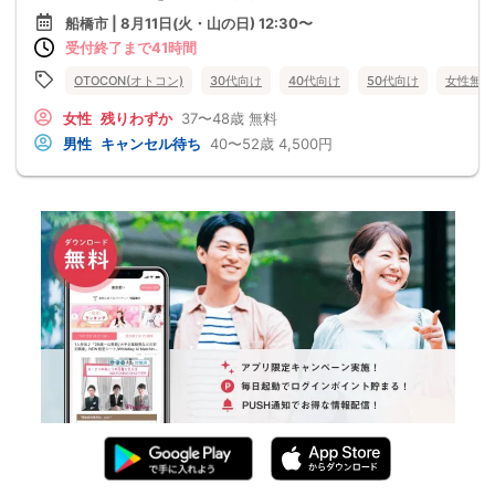
船橋市 | 8月11日(火・山の日) 12:30〜
受付終了まで41時間
OTOCON(オトコン)
30代向け
40代向け
50代向け
女性無料
女性
残りわずか
37〜48歳
無料
男性
キャンセル待ち
40〜52歳
4,500円