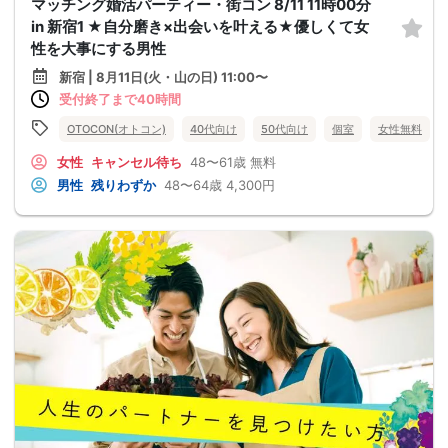
マッチング婚活パーティー・街コン 8/11 11時00分
in 新宿1 ★自分磨き×出会いを叶える★優しくて女
性を大事にする男性
新宿 | 8月11日(火・山の日) 11:00〜
受付終了まで40時間
OTOCON(オトコン)
40代向け
50代向け
個室
女性無料
女性
キャンセル待ち
48〜61歳
無料
男性
残りわずか
48〜64歳
4,300円