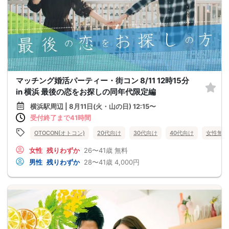
マッチング婚活パーティー・街コン 8/11 12時15分
in 横浜 最後の恋をお探しの同年代限定編
横浜駅周辺 | 8月11日(火・山の日) 12:15〜
受付終了まで41時間
OTOCON(オトコン)
20代向け
30代向け
40代向け
女性無料
女性
残りわずか
26〜41歳
無料
男性
残りわずか
28〜41歳
4,000円