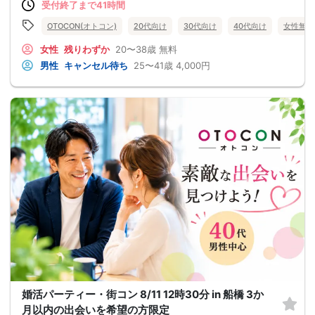
受付終了まで41時間
OTOCON(オトコン)
20代向け
30代向け
40代向け
女性無料
女性
残りわずか
20〜38歳
無料
男性
キャンセル待ち
25〜41歳
4,000円
婚活パーティー・街コン 8/11 12時30分 in 船橋 3か
月以内の出会いを希望の方限定