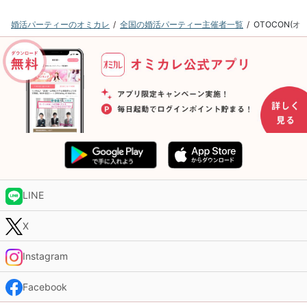
婚活パーティーのオミカレ
全国の婚活パーティー主催者一覧
OTOCON(
LINE
X
Instagram
Facebook