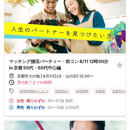
マッチング婚活パーティー・街コン 8/11 12時30分
in 京都 50代・60代中心編
京都市その他 | 8月11日(火・山の日) 12:30〜
受付終了まで41時間
OTOCON(オトコン)
50代向け
女性無料
京都府
京都市その
女性
残りわずか
50〜67歳
無料
男性
残りわずか
55〜74歳
3,000円