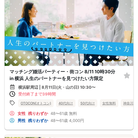
マッチング婚活パーティー・街コン 8/11 10時30分
in 横浜 人生のパートナーを見つけたい方限定
横浜駅周辺 | 8月11日(火・山の日) 10:30〜
受付終了まで39時間
OTOCON(オトコン)
40代向け
50代向け
女性無料
神奈川県
女性
残りわずか
48〜61歳
無料
男性
残りわずか
48〜61歳
4,000円