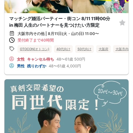
マッチング婚活パーティー・街コン 8/11 11時00分
in 梅田 人生のパートナーを見つけたい方限定
大阪市内その他 | 8月11日(火・山の日) 11:00〜
受付終了まで40時間
OTOCON(オトコン)
40代向け
50代向け
大阪府
大阪市内そ
女性
キャンセル待ち
48〜61歳
500円
男性
残りわずか
48〜61歳
4,000円