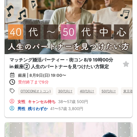
マッチング婚活パーティー・街コン 8/9 19時00分
in 銀座② 人生のパートナーを見つけたい方限定
銀座 | 8月9日(日) 19:00〜
受付終了まで9分
OTOCON(オトコン)
30代向け
40代向け
50代向け
東京都
女性
キャンセル待ち
38〜57歳
500円
男性
残りわずか
41〜57歳
3,800円