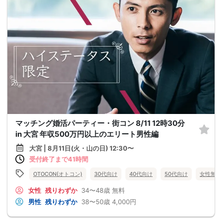
マッチング婚活パーティー・街コン 8/11 12時30分
in 大宮 年収500万円以上のエリート男性編
大宮 | 8月11日(火・山の日) 12:30〜
受付終了まで41時間
OTOCON(オトコン)
30代向け
40代向け
50代向け
女性無料
女性
残りわずか
34〜48歳
無料
男性
残りわずか
38〜50歳
4,000円