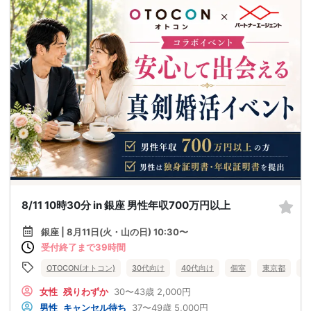
8/11 10時30分 in 銀座 男性年収700万円以上
銀座 | 8月11日(火・山の日) 10:30〜
受付終了まで39時間
OTOCON(オトコン)
30代向け
40代向け
個室
東京都
銀
女性
残りわずか
30〜43歳
2,000円
男性
キャンセル待ち
37〜49歳
5,000円