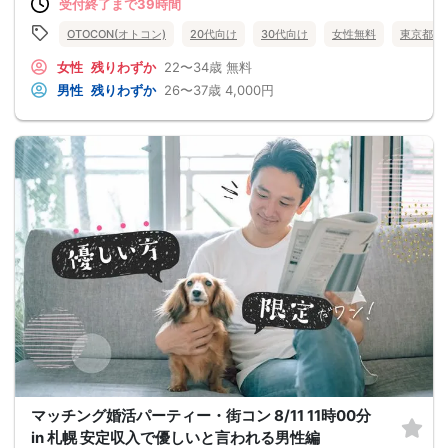
受付終了まで39時間
OTOCON(オトコン)
20代向け
30代向け
女性無料
東京都
女性
残りわずか
22〜34歳
無料
男性
残りわずか
26〜37歳
4,000円
マッチング婚活パーティー・街コン 8/11 11時00分
in 札幌 安定収入で優しいと言われる男性編