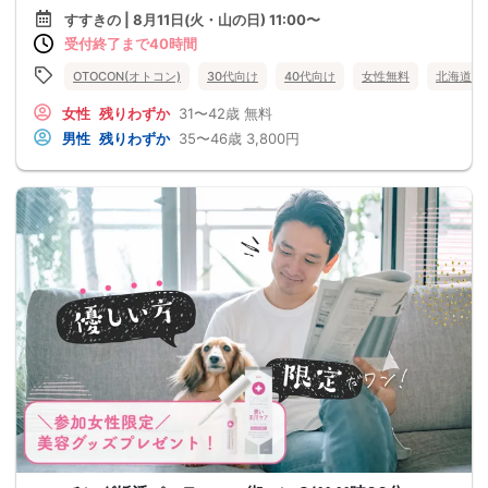
すすきの | 8月11日(火・山の日) 11:00〜
受付終了まで40時間
OTOCON(オトコン)
30代向け
40代向け
女性無料
北海道
女性
残りわずか
31〜42歳
無料
男性
残りわずか
35〜46歳
3,800円