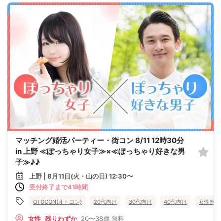
マッチング婚活パーティー・街コン 8/11 12時30分
in 上野 ≪ぽっちゃり女子≫×≪ぽっちゃり好きな男
子≫♪♪
上野 | 8月11日(火・山の日) 12:30〜
受付終了まで41時間
OTOCON(オトコン)
20代向け
30代向け
40代向け
女性無料
女性
残りわずか
20〜38歳
無料