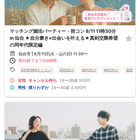
マッチング婚活パーティー・街コン 8/11 11時30分
in 仙台 ★自分磨き×出会いを叶える★真剣交際希望
の同年代限定編
仙台市 | 8月11日(火・山の日) 11:30〜
受付終了まで40時間
OTOCON(オトコン)
20代向け
30代向け
40代向け
個室
女性
キャンセル待ち
24〜38歳
500円
男性
残りわずか
26〜40歳
4,500円