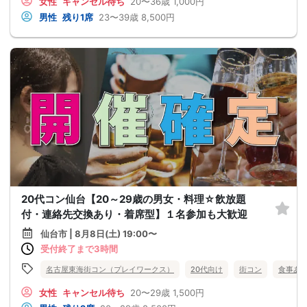
女性
キャンセル待ち
20〜36歳
1,000円
男性
残り1席
23〜39歳
8,500円
20代コン仙台【20～29歳の男女・料理☆飲放題
付・連絡先交換あり・着席型】１名参加も大歓迎
仙台市 | 8月8日(土) 19:00〜
受付終了まで3時間
名古屋東海街コン（プレイワークス）
20代向け
街コン
食事あ
女性
キャンセル待ち
20〜29歳
1,500円