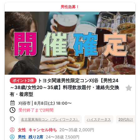
男性急募！
トヨタ関連男性限定コン刈谷【男性24
ポイント2倍
～38歳/女性20～35歳】料理飲放題付・連絡先交換
有・着席型
刈谷市 | 8月8日(土) 18:00〜
受付終了まで2時間
名古屋東海街コン（プレイワークス）
ハイステータス
20代向け
女性
キャンセル待ち
20〜35歳
2,000円
男性
残り2席
24〜38歳
7,500円