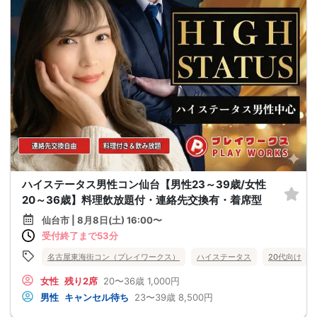
ハイステータス男性コン仙台【男性23～39歳/女性
20～36歳】料理飲放題付・連絡先交換有・着席型
仙台市 | 8月8日(土) 16:00〜
受付終了まで53分
名古屋東海街コン（プレイワークス）
ハイステータス
20代向け
女性
残り2席
20〜36歳
1,000円
男性
キャンセル待ち
23〜39歳
8,500円