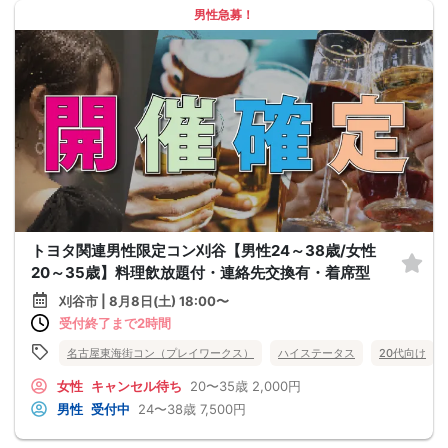
男性急募！
トヨタ関連男性限定コン刈谷【男性24～38歳/女性
20～35歳】料理飲放題付・連絡先交換有・着席型
刈谷市 | 8月8日(土) 18:00〜
受付終了まで2時間
名古屋東海街コン（プレイワークス）
ハイステータス
20代向け
女性
キャンセル待ち
20〜35歳
2,000円
男性
受付中
24〜38歳
7,500円