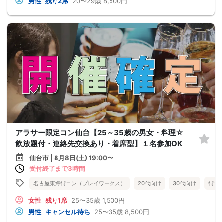
男性
残り2席
20〜29歳
8,500円
アラサー限定コン仙台【25～35歳の男女・料理☆
飲放題付・連絡先交換あり・着席型】１名参加OK
仙台市 | 8月8日(土) 19:00〜
受付終了まで3時間
名古屋東海街コン（プレイワークス）
20代向け
30代向け
街コ
女性
残り1席
25〜35歳
1,500円
男性
キャンセル待ち
25〜35歳
8,500円