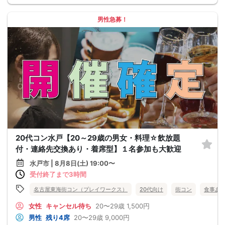
男性急募！
20代コン水戸【20～29歳の男女・料理☆飲放題
付・連絡先交換あり・着席型】１名参加も大歓迎
水戸市 | 8月8日(土) 19:00〜
受付終了まで3時間
名古屋東海街コン（プレイワークス）
20代向け
街コン
食事あ
女性
キャンセル待ち
20〜29歳
1,500円
男性
残り4席
20〜29歳
9,000円