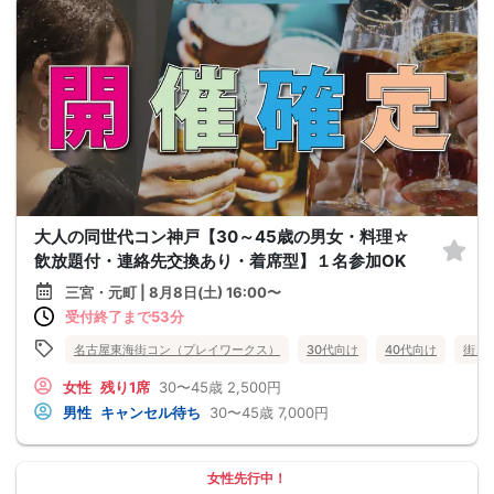
大人の同世代コン神戸【30～45歳の男女・料理☆
飲放題付・連絡先交換あり・着席型】１名参加OK
三宮・元町 | 8月8日(土) 16:00〜
受付終了まで53分
名古屋東海街コン（プレイワークス）
30代向け
40代向け
街コ
女性
残り1席
30〜45歳
2,500円
男性
キャンセル待ち
30〜45歳
7,000円
女性先行中！