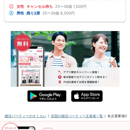
女性
キャンセル待ち
25〜39歳
1,500円
男性
残り2席
25〜39歳
8,500円
婚活パーティーのオミカレ
全国の婚活パーティー主催者一覧
名古屋東海街