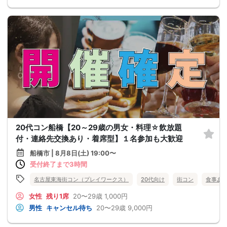
20代コン船橋【20～29歳の男女・料理☆飲放題
付・連絡先交換あり・着席型】１名参加も大歓迎
船橋市 | 8月8日(土) 19:00〜
受付終了まで3時間
名古屋東海街コン（プレイワークス）
20代向け
街コン
食事あ
女性
残り1席
20〜29歳
1,000円
男性
キャンセル待ち
20〜29歳
9,000円