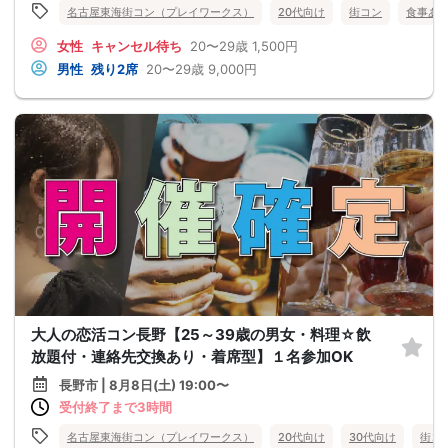
名古屋東海街コン（プレイワークス）
20代向け
街コン
食事あ
女性
キャンセル待ち
20〜29歳
1,500円
男性
残り2席
20〜29歳
9,000円
大人の恋活コン長野【25～39歳の男女・料理☆飲
放題付・連絡先交換あり・着席型】１名参加OK
長野市 | 8月8日(土) 19:00〜
受付終了まで3時間
名古屋東海街コン（プレイワークス）
20代向け
30代向け
街コ