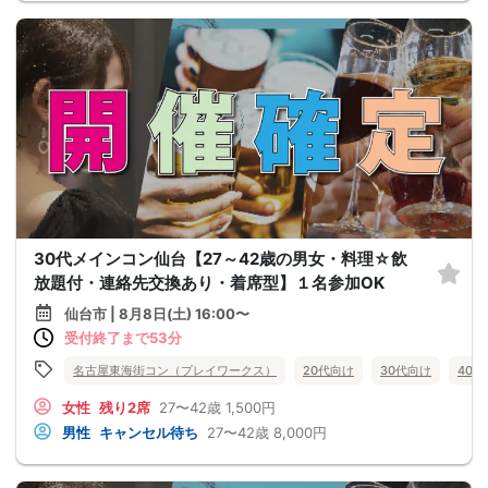
30代メインコン仙台【27～42歳の男女・料理☆飲
放題付・連絡先交換あり・着席型】１名参加OK
仙台市 | 8月8日(土) 16:00〜
受付終了まで53分
名古屋東海街コン（プレイワークス）
20代向け
30代向け
40
女性
残り2席
27〜42歳
1,500円
男性
キャンセル待ち
27〜42歳
8,000円