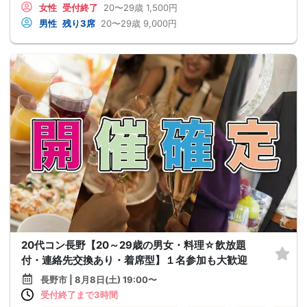
女性
受付終了
20〜29歳
1,500円
男性
残り3席
20〜29歳
9,000円
20代コン長野【20～29歳の男女・料理☆飲放題
付・連絡先交換あり・着席型】１名参加も大歓迎
長野市 | 8月8日(土) 19:00〜
受付終了まで3時間