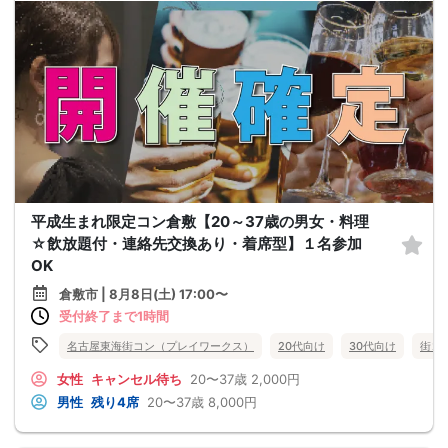
平成生まれ限定コン倉敷【20～37歳の男女・料理
☆飲放題付・連絡先交換あり・着席型】１名参加
OK
倉敷市 | 8月8日(土) 17:00〜
受付終了まで1時間
名古屋東海街コン（プレイワークス）
20代向け
30代向け
街コ
女性
キャンセル待ち
20〜37歳
2,000円
男性
残り4席
20〜37歳
8,000円