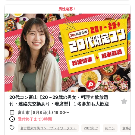
男性急募！
20代コン富山【20～29歳の男女・料理☆飲放題
付・連絡先交換あり・着席型】１名参加も大歓迎
富山市 | 8月8日(土) 19:00〜
受付終了まで3時間
名古屋東海街コン（プレイワークス）
20代向け
街コン
食事あ