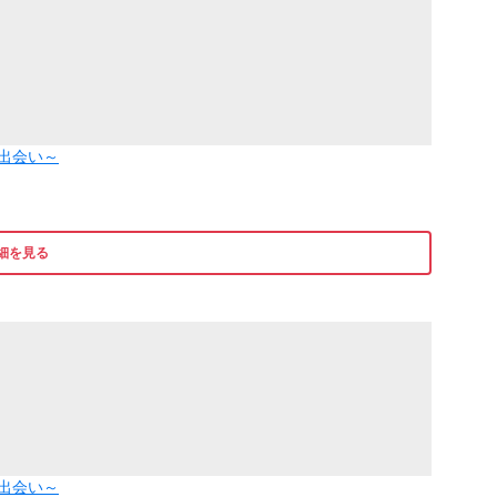
出会い～
細を見る
出会い～