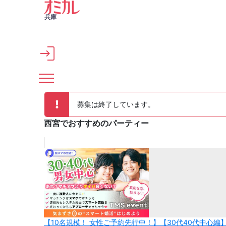
メインコンテンツへスキップ
兵庫
募集は終了しています。
西宮でおすすめのパーティー
【10名規模！ 女性ご予約先行中！】【30代40代中心