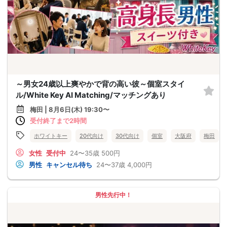
～男女24歳以上爽やかで背の高い彼～個室スタイ
ル/White Key AI Matching/マッチングあり
梅田 | 8月6日(木) 19:30〜
受付終了まで2時間
ホワイトキー
20代向け
30代向け
個室
大阪府
梅田
女性
受付中
24〜35歳
500円
男性
キャンセル待ち
24〜37歳
4,000円
男性先行中！