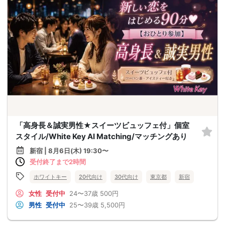
「高身長＆誠実男性★スイーツビュッフェ付」個室
スタイル/White Key AI Matching/マッチングあり
新宿 | 8月6日(木) 19:30〜
受付終了まで2時間
ホワイトキー
20代向け
30代向け
東京都
新宿
女性
受付中
24〜37歳
500円
男性
受付中
25〜39歳
5,500円