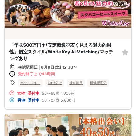
「年収500万円↑/安定職業♡若く見える魅力的男
性」個室スタイル/White Key AI Matching/マッチ
ングあり
横浜駅周辺 | 8月8日(土) 12:30〜
受付終了まで43時間
ホワイトキー
50代向け
神奈川県
横浜駅周辺
女性
受付中
50〜65歳
1,000円
男性
受付中
50〜67歳
5,000円