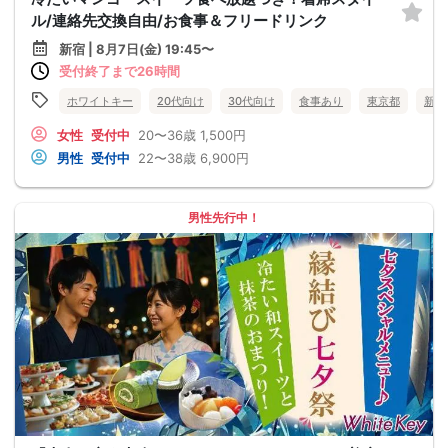
ル/連絡先交換自由/お食事＆フリードリンク
新宿 | 8月7日(金) 19:45〜
受付終了まで26時間
ホワイトキー
20代向け
30代向け
食事あり
東京都
新宿
女性
受付中
20〜36歳
1,500円
男性
受付中
22〜38歳
6,900円
男性先行中！