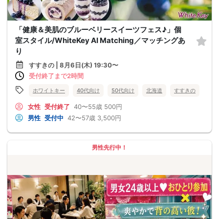
「健康＆美肌のブルーベリースイーツフェス♪」個
室スタイル/WhiteKey AI Matching／マッチングあ
り
すすきの | 8月6日(木) 19:30〜
受付終了まで2時間
ホワイトキー
40代向け
50代向け
北海道
すすきの
女性
受付終了
40〜55歳
500円
男性
受付中
42〜57歳
3,500円
男性先行中！