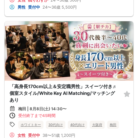
女性
残りわずか
24〜36歳
500円
男性
受付中
24〜36歳
5,500円
「高身長170cm以上＆安定職男性」スイーツ付き♬
個室スタイル/White Key AI Matching/マッチング
あり
梅田 | 8月8日(土) 14:30〜
受付終了まで45時間
ホワイトキー
30代向け
40代向け
大阪府
梅田
女性
受付中
38〜51歳
1,200円