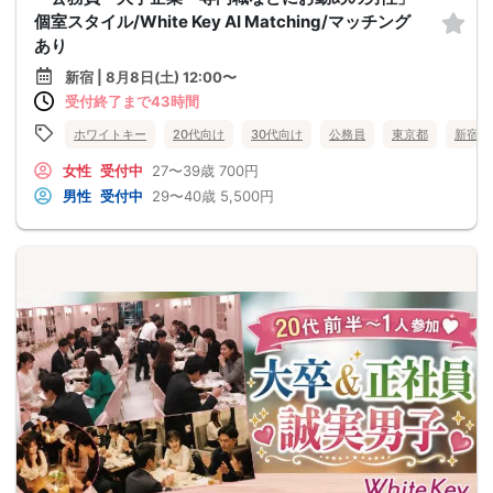
個室スタイル/White Key AI Matching/マッチング
あり
新宿 | 8月8日(土) 12:00〜
受付終了まで43時間
ホワイトキー
20代向け
30代向け
公務員
東京都
新宿
女性
受付中
27〜39歳
700円
男性
受付中
29〜40歳
5,500円