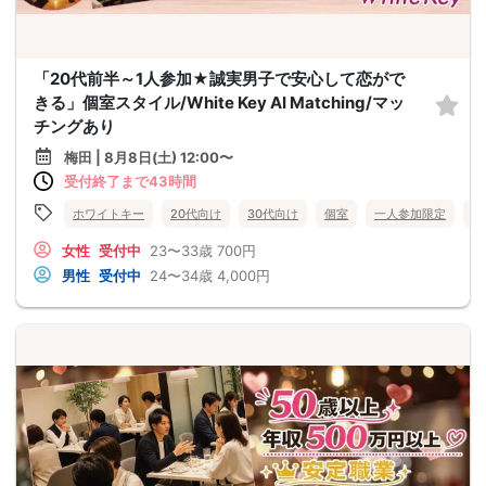
「20代前半～1人参加★誠実男子で安心して恋がで
きる」個室スタイル/White Key AI Matching/マッ
チングあり
梅田 | 8月8日(土) 12:00〜
受付終了まで43時間
ホワイトキー
20代向け
30代向け
個室
一人参加限定
大
女性
受付中
23〜33歳
700円
男性
受付中
24〜34歳
4,000円