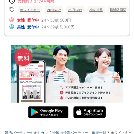
受付終了まで46時間
ホワイトキー
20代向け
30代向け
神奈川県
横浜駅周辺
女性
受付中
24〜38歳
500円
男性
受付中
24〜39歳
5,000円
婚活パーティーのオミカレ
全国の婚活パーティー主催者一覧
ホワイトキー