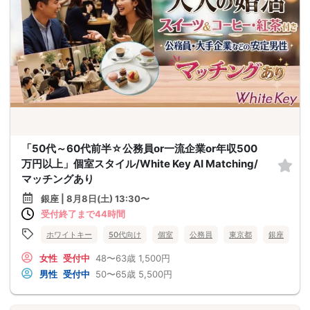
「50代～60代前半☆公務員or一流企業or年収500
万円以上」個室スタイル/White Key AI Matching/
マッチングあり
銀座 | 8月8日(土) 13:30〜
受付終了まで44時間
ホワイトキー
50代向け
個室
公務員
東京都
銀座
女性
受付中
48〜63歳
1,500円
男性
受付中
50〜65歳
5,500円