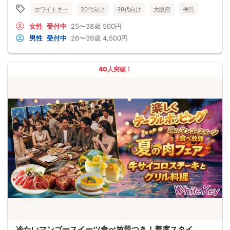
ホワイトキー
20代向け
30代向け
大阪府
梅田
女性
受付中
25〜38歳
500円
男性
受付中
26〜39歳
4,500円
40人突破！
冷たいマンゴースイーツ食べ放題つき！着席スタイ