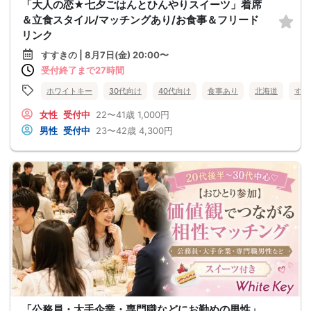
「大人の恋★七夕ごはんとひんやりスイーツ」着席
＆立食スタイル/マッチングあり/お食事＆フリード
リンク
すすきの | 8月7日(金) 20:00〜
受付終了まで27時間
ホワイトキー
30代向け
40代向け
食事あり
北海道
すす
女性
受付中
22〜41歳
1,000円
男性
受付中
23〜42歳
4,300円
「公務員・大手企業・専門職などにお勤めの男性」