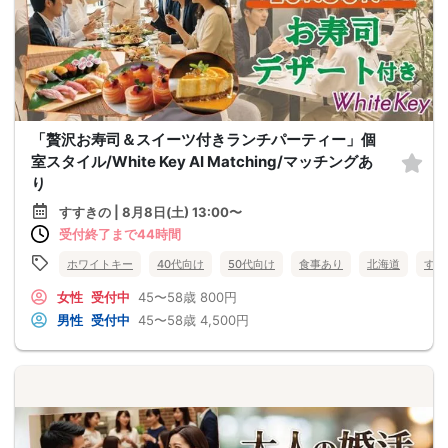
「贅沢お寿司＆スイーツ付きランチパーティー」個
室スタイル/White Key AI Matching/マッチングあ
り
すすきの | 8月8日(土) 13:00〜
受付終了まで44時間
ホワイトキー
40代向け
50代向け
食事あり
北海道
すす
女性
受付中
45〜58歳
800円
男性
受付中
45〜58歳
4,500円