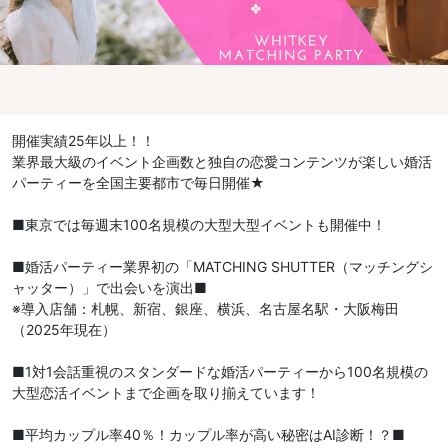
開催実績25年以上！！
業界最大級のイベント企画数と独自の恋愛コンテンツが楽しい婚活
パーティーを全国主要都市で毎日開催★
■東京では毎週末100名規模の大型大型イベントも開催中！
■婚活パーティー業界初の「MATCHING SHUTTER（マッチングシ
ャッター）」で出会いを演出■
※導入店舗：札幌、新宿、銀座、横浜、名古屋名駅・大阪梅田
（2025年現在）
■1対1会話重視のスタンダードな婚活パーティーから100名規模の
大型恋活イベントまで企画を取り揃えています！
■平均カップル率40％！カップル率が高い秘密はAI診断！？■