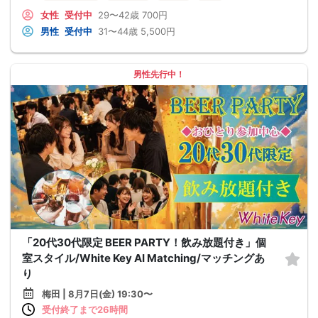
女性
受付中
29〜42歳
700円
男性
受付中
31〜44歳
5,500円
男性先行中！
「20代30代限定 BEER PARTY！飲み放題付き」個
室スタイル/White Key AI Matching/マッチングあ
り
梅田 | 8月7日(金) 19:30〜
受付終了まで26時間