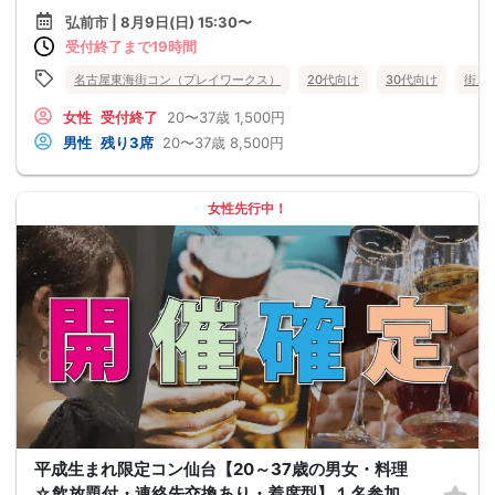
弘前市 | 8月9日(日) 15:30〜
受付終了まで19時間
名古屋東海街コン（プレイワークス）
20代向け
30代向け
街コ
女性
受付終了
20〜37歳
1,500円
男性
残り3席
20〜37歳
8,500円
女性先行中！
平成生まれ限定コン仙台【20～37歳の男女・料理
☆飲放題付・連絡先交換あり・着席型】１名参加