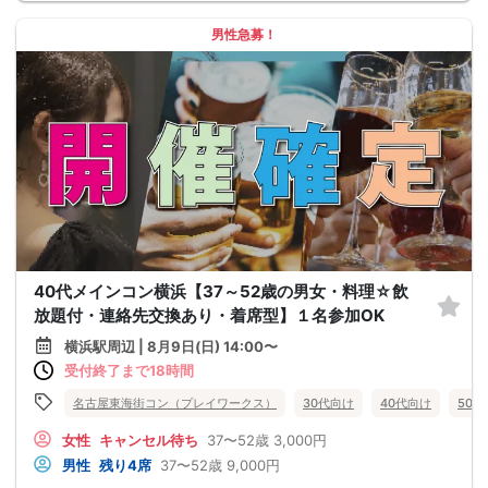
男性急募！
40代メインコン横浜【37～52歳の男女・料理☆飲
放題付・連絡先交換あり・着席型】１名参加OK
横浜駅周辺 | 8月9日(日) 14:00〜
受付終了まで18時間
名古屋東海街コン（プレイワークス）
30代向け
40代向け
50
女性
キャンセル待ち
37〜52歳
3,000円
男性
残り4席
37〜52歳
9,000円