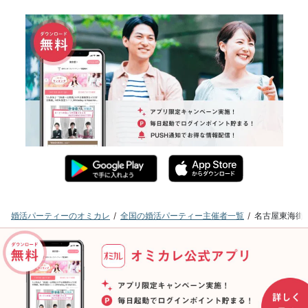
婚活パーティーのオミカレ
全国の婚活パーティー主催者一覧
名古屋東海街