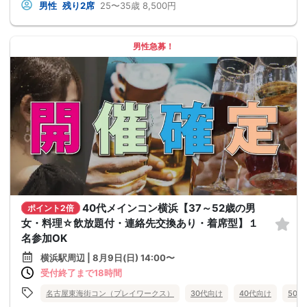
男性
残り2席
25〜35歳
8,500円
男性急募！
40代メインコン横浜【37～52歳の男
ポイント2倍
女・料理☆飲放題付・連絡先交換あり・着席型】１
名参加OK
横浜駅周辺 | 8月9日(日) 14:00〜
受付終了まで18時間
名古屋東海街コン（プレイワークス）
30代向け
40代向け
50