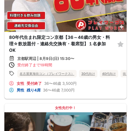
80年代生まれ限定コン京都【36～46歳の男女・料
理☆飲放題付・連絡先交換有・着席型】１名参加
OK
京都駅周辺 | 8月9日(日) 15:30〜
受付終了まで19時間
名古屋東海街コン（プレイワークス）
30代向け
40代向け
街コ
女性
受付終了
36〜46歳
3,500円
男性
残り4席
36〜46歳
7,000円
女性先行中！