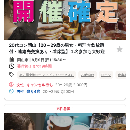
20代コン岡山【20～29歳の男女・料理☆飲放題
付・連絡先交換あり・着席型】１名参加も大歓迎
岡山市 | 8月9日(日) 15:30〜
受付終了まで19時間
名古屋東海街コン（プレイワークス）
20代向け
街コン
食事あ
女性
キャンセル待ち
20〜29歳
2,000円
男性
残り4席
20〜29歳
7,500円
男性急募！