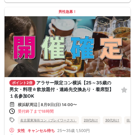
男性急募！
アラサー限定コン横浜【25～35歳の
ポイント2倍
男女・料理☆飲放題付・連絡先交換あり・着席型】
１名参加OK
横浜駅周辺 | 8月9日(日) 14:00〜
受付終了まで18時間
名古屋東海街コン（プレイワークス）
20代向け
30代向け
街コ
女性
キャンセル待ち
25〜35歳
1,500円