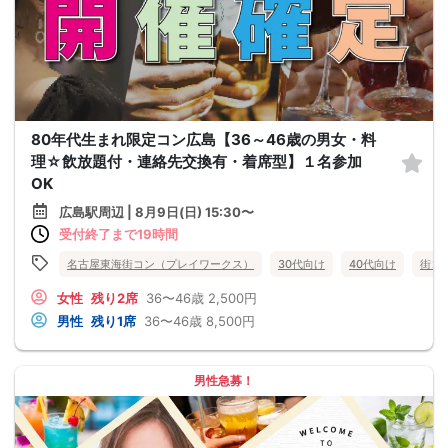
80年代生まれ限定コン広島【36～46歳の男女・料
理☆飲放題付・連絡先交換有・着席型】１名参加
OK
広島駅周辺 | 8月9日(日) 15:30〜
受付終了まで19時間
名古屋東海街コン（プレイワークス）
30代向け
40代向け
街コ
女性
残り2席
36〜46歳
2,500円
男性
残り1席
36〜46歳
8,500円
男性急募！