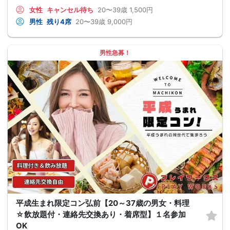
女性
キャンセル待ち
20〜39歳
1,500円
男性
残り4席
20〜39歳
9,000円
男性急募！
平成生まれ限定コン弘前【20～37歳の男女・料理
☆飲放題付・連絡先交換あり・着席型】１名参加
OK