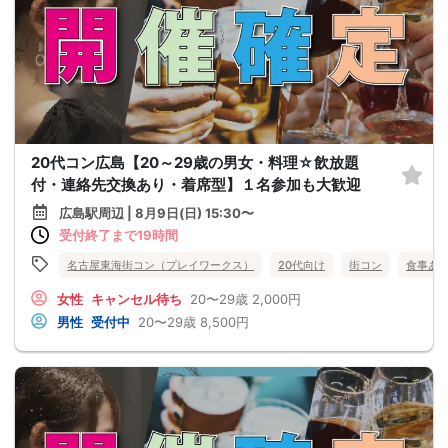
20代コン広島【20～29歳の男女・料理☆飲放題
付・連絡先交換あり・着席型】１名参加も大歓迎
広島駅周辺 | 8月9日(日) 15:30〜
受付終了まで19時間
名古屋東海街コン（プレイワークス）
20代向け
街コン
食事あ
女性
キャンセル待ち
20〜29歳
2,000円
男性
受付中
20〜29歳
8,500円