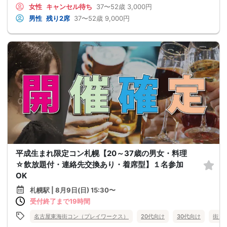
女性
キャンセル待ち
37〜52歳
3,000円
男性
残り2席
37〜52歳
9,000円
平成生まれ限定コン札幌【20～37歳の男女・料理
☆飲放題付・連絡先交換あり・着席型】１名参加
OK
札幌駅 | 8月9日(日) 15:30〜
受付終了まで19時間
名古屋東海街コン（プレイワークス）
20代向け
30代向け
街コ