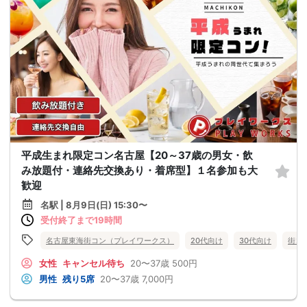
平成生まれ限定コン名古屋【20～37歳の男女・飲
み放題付・連絡先交換あり・着席型】１名参加も大
歓迎
名駅 | 8月9日(日) 15:30〜
受付終了まで19時間
名古屋東海街コン（プレイワークス）
20代向け
30代向け
街コ
女性
キャンセル待ち
20〜37歳
500円
男性
残り5席
20〜37歳
7,000円