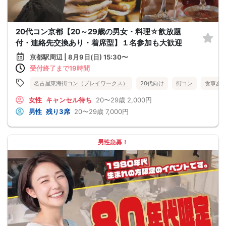
20代コン京都【20～29歳の男女・料理☆飲放題
付・連絡先交換あり・着席型】１名参加も大歓迎
京都駅周辺 | 8月9日(日) 15:30〜
受付終了まで19時間
名古屋東海街コン（プレイワークス）
20代向け
街コン
食事あ
女性
キャンセル待ち
20〜29歳
2,000円
男性
残り3席
20〜29歳
7,000円
男性急募！