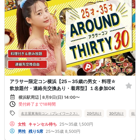
アラサー限定コン横浜【25～35歳の男女・料理☆
飲放題付・連絡先交換あり・着席型】１名参加OK
横浜駅周辺 | 8月9日(日) 14:00〜
受付終了まで18時間
名古屋東海街コン（プレイワークス）
20代向け
30代向け
街コ
女性
キャンセル待ち
25〜35歳
1,500円
男性
残り5席
25〜35歳
8,500円