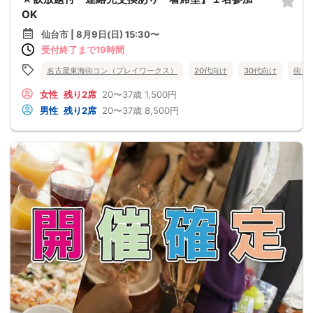
OK
仙台市 | 8月9日(日) 15:30〜
受付終了まで19時間
名古屋東海街コン（プレイワークス）
20代向け
30代向け
街コ
女性
残り2席
20〜37歳
1,500円
男性
残り2席
20〜37歳
8,500円