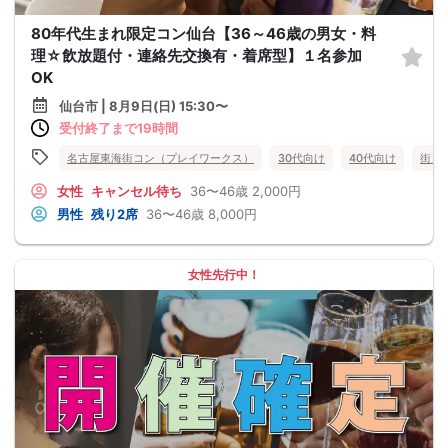
80年代生まれ限定コン仙台【36～46歳の男女・料
理☆飲放題付・連絡先交換有・着席型】１名参加
OK
仙台市 | 8月9日(日) 15:30〜
受付終了まで19時間
名古屋東海街コン（プレイワークス）
30代向け
40代向け
街コ
女性
キャンセル待ち
36〜46歳
2,000円
男性
残り2席
36〜46歳
8,000円
女性先行中！