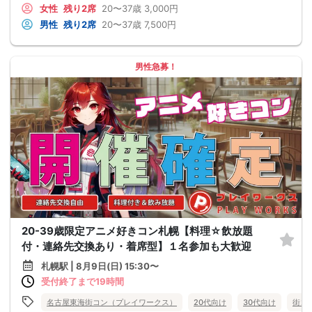
女性
残り2席
20〜37歳
3,000円
男性
残り2席
20〜37歳
7,500円
男性急募！
20-39歳限定アニメ好きコン札幌【料理☆飲放題
付・連絡先交換あり・着席型】１名参加も大歓迎
札幌駅 | 8月9日(日) 15:30〜
受付終了まで19時間
名古屋東海街コン（プレイワークス）
20代向け
30代向け
街コ