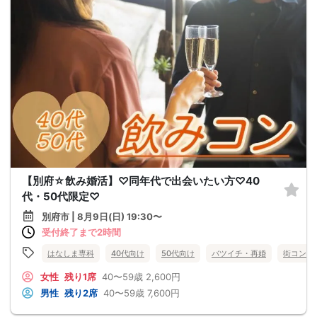
【別府☆飲み婚活】♡同年代で出会いたい方♡40
代・50代限定♡
別府市 | 8月9日(日) 19:30〜
受付終了まで2時間
はなしま専科
40代向け
50代向け
バツイチ・再婚
街コン
女性
残り1席
40〜59歳
2,600円
男性
残り2席
40〜59歳
7,600円