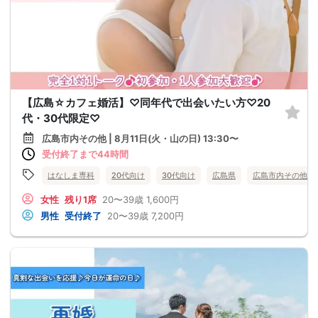
【広島☆カフェ婚活】♡同年代で出会いたい方♡20
代・30代限定♡
広島市内その他 | 8月11日(火・山の日) 13:30〜
受付終了まで44時間
はなしま専科
20代向け
30代向け
広島県
広島市内その他
女性
残り1席
20〜39歳
1,600円
男性
受付終了
20〜39歳
7,200円