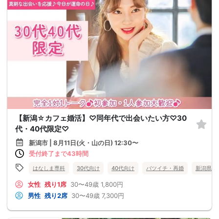
【新潟☆カフェ婚活】♡同年代で出会いたい方♡30
代・40代限定♡
新潟市 | 8月11日(火・山の日) 12:30〜
受付終了まで43時間
はなしま専科
30代向け
40代向け
バツイチ・再婚
新潟県
女性
残り1席
30〜49歳
1,800円
男性
残り2席
30〜49歳
7,300円