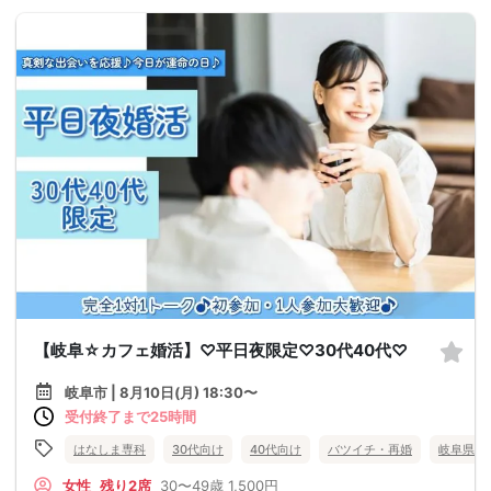
【岐阜☆カフェ婚活】♡平日夜限定♡30代40代♡
岐阜市 | 8月10日(月) 18:30〜
受付終了まで25時間
はなしま専科
30代向け
40代向け
バツイチ・再婚
岐阜県
女性
残り2席
30〜49歳
1,500円