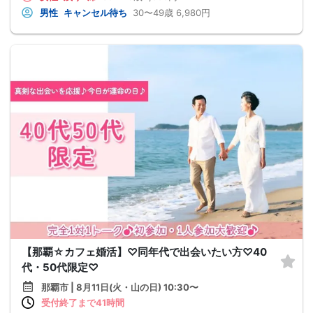
男性
キャンセル待ち
30〜49歳
6,980円
【那覇☆カフェ婚活】♡同年代で出会いたい方♡40
代・50代限定♡
那覇市 | 8月11日(火・山の日) 10:30〜
受付終了まで41時間