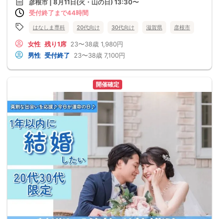
彦根市 | 8月11日(火・山の日) 13:30〜
受付終了まで44時間
はなしま専科
20代向け
30代向け
滋賀県
彦根市
女性
残り1席
23〜38歳
1,980円
男性
受付終了
23〜38歳
7,100円
開催確定