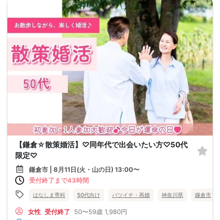
【鎌倉☆散策婚活】♡同年代で出会いたい方♡50代
限定♡
鎌倉市 | 8月11日(火・山の日) 13:00〜
受付終了まで43時間
はなしま専科
50代向け
バツイチ・再婚
神奈川県
鎌倉市
女性
受付終了
50〜59歳
1,980円