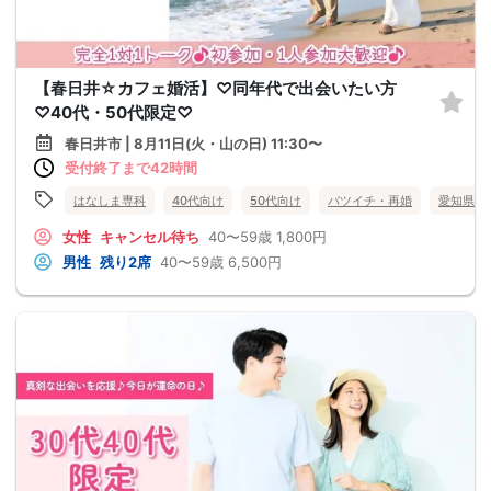
【春日井☆カフェ婚活】♡同年代で出会いたい方
♡40代・50代限定♡
春日井市 | 8月11日(火・山の日) 11:30〜
受付終了まで42時間
はなしま専科
40代向け
50代向け
バツイチ・再婚
愛知県
女性
キャンセル待ち
40〜59歳
1,800円
男性
残り2席
40〜59歳
6,500円