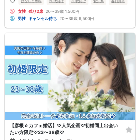
はなしま専科
20代向け
30代向け
愛知県
春日井市
女性
残り2席
20〜39歳
1,500円
男性
キャンセル待ち
20〜39歳
6,500円
【彦根☆カフェ婚活】♡人気企画♡初婚同士出会い
たい方限定♡23〜38歳♡