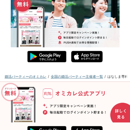
婚活パーティーのオミカレ
全国の婚活パーティー主催者一覧
はなしま専科