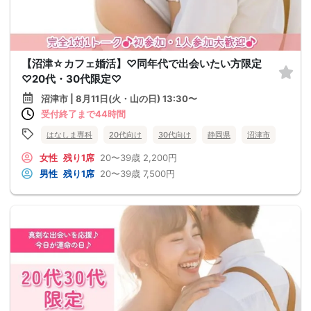
【沼津☆カフェ婚活】♡同年代で出会いたい方限定
♡20代・30代限定♡
沼津市 | 8月11日(火・山の日) 13:30〜
受付終了まで44時間
はなしま専科
20代向け
30代向け
静岡県
沼津市
女性
残り1席
20〜39歳
2,200円
男性
残り1席
20〜39歳
7,500円