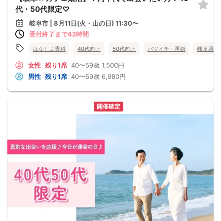
代・50代限定♡
岐阜市 | 8月11日(火・山の日) 11:30〜
受付終了まで42時間
はなしま専科
40代向け
50代向け
バツイチ・再婚
岐阜県
女性
残り1席
40〜59歳
1,500円
男性
残り1席
40〜59歳
6,980円
開催確定