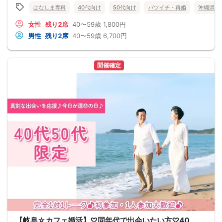
はなしま専科
40代向け
50代向け
バツイチ・再婚
沖縄県
女性
残り2席
40〜59歳
1,800円
男性
残り2席
40〜59歳
6,700円
開催確定
【岐阜☆カフェ婚活】♡同年代で出会いたい方♡40