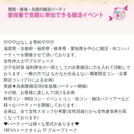
♡♡♡はなしま専科♡♡♡
滋賀県・京都府・福井県・岐阜県・愛知県を中心に婚活・街コンパ
ーティーを開催させて頂いております。
女性仲人士♡プロデュース
少子化対策 福利厚生の一部としての企業婚活に力を入れて活動して
おります。一般の方では なかなか出会えない 職業限定コン・企業
限定コン (プロによる企画)
実績★自衛隊婚活(90名規模パーティー開催)
その他、お客様に楽しんで頂ける企画
料理コン・BBQコン・イベントコン・街コン・婚活バスツアーなど
様々なパーティーを開催しております。
企画は、全て女性スタッフが考案(女性目線だから女性参加率が高
くなっております)
❤︎パーティーは様々な形式があります❤︎
1対1のトークタイム ♡ グループトーク