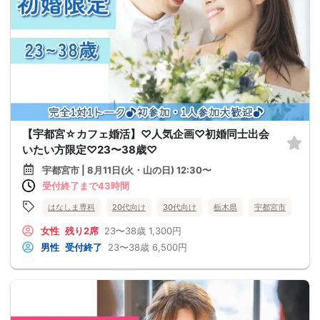
【宇都宮☆カフェ婚活】♡人気企画♡初婚同士出会
いたい方限定♡23〜38歳♡
宇都宮市 | 8月11日(火・山の日) 12:30〜
受付終了まで43時間
はなしま専科
20代向け
30代向け
栃木県
宇都宮市
女性
残り2席
23〜38歳
1,300円
男性
受付終了
23〜38歳
6,500円