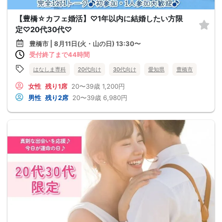
【豊橋☆カフェ婚活】♡1年以内に結婚したい方限
定♡20代30代♡
豊橋市 | 8月11日(火・山の日) 13:30〜
受付終了まで44時間
はなしま専科
20代向け
30代向け
愛知県
豊橋市
女性
残り1席
20〜39歳
1,200円
男性
残り2席
20〜39歳
6,980円