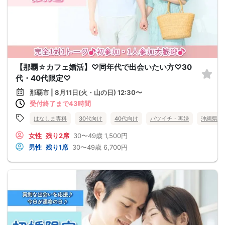
【那覇☆カフェ婚活】♡同年代で出会いたい方♡30
代・40代限定♡
那覇市 | 8月11日(火・山の日) 12:30〜
受付終了まで43時間
はなしま専科
30代向け
40代向け
バツイチ・再婚
沖縄県
女性
残り2席
30〜49歳
1,500円
男性
残り1席
30〜49歳
6,700円