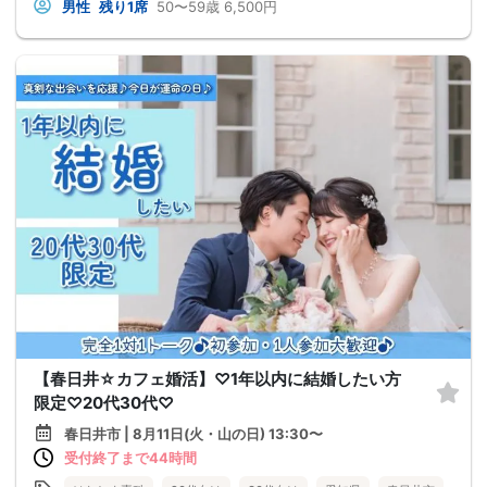
男性
残り1席
50〜59歳
6,500円
【春日井☆カフェ婚活】♡1年以内に結婚したい方
限定♡20代30代♡
春日井市 | 8月11日(火・山の日) 13:30〜
受付終了まで44時間