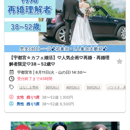
【宇都宮☆カフェ婚活】♡人気企画♡再婚・再婚理
解者限定♡38～52歳♡
宇都宮市 | 8月11日(火・山の日) 14:30〜
受付終了まで45時間
はなしま専科
30代向け
40代向け
50代向け
バツイチ・再婚
女性
残り1席
38〜52歳
1,300円
男性
残り1席
38〜52歳
6,500円