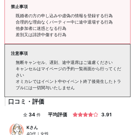
禁止事項
既婚者の方の申し込みや虚偽の情報を登録する行為
合理的な理由なくパーティー中に途中退場する行為
他参加者に迷惑となる行為
差別又は誹謗中傷する行為
注意事項
無断キャンセル、遅刻、途中退席はご遠慮ください
キャンセルはマイページの予約一覧画面から行ってくだ
さい
オミカレではイベント中やイベント終了後発生したトラ
ブルには一切関与いたしません
口コミ・評価
34
平均評価
3.91
全
件
K
さん
40代｜女性