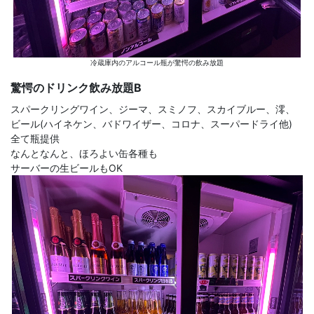
冷蔵庫内のアルコール瓶が驚愕の飲み放題
驚愕のドリンク飲み放題B
スパークリングワイン、ジーマ、スミノフ、スカイブルー、澪、
ビール(ハイネケン、バドワイザー、コロナ、スーパードライ他)
全て瓶提供
なんとなんと、ほろよい缶各種も
サーバーの生ビールもOK