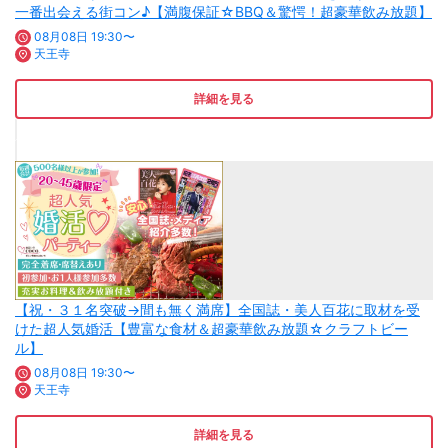
一番出会える街コン♪【満腹保証☆BBQ＆驚愕！超豪華飲み放題】
08月08日 19:30〜
天王寺
詳細を見る
【祝・３１名突破→間も無く満席】全国誌・美人百花に取材を受
けた超人気婚活【豊富な食材＆超豪華飲み放題☆クラフトビー
ル】
08月08日 19:30〜
天王寺
詳細を見る