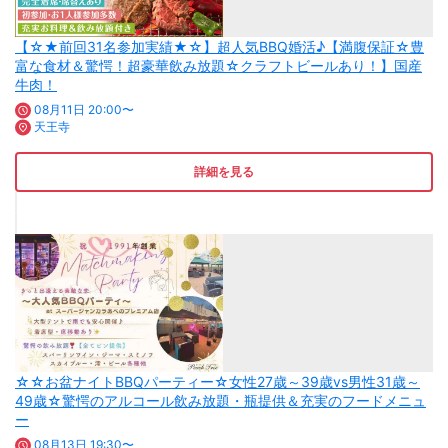
【☆★前回31名参加実績★☆】超人気BBQ婚活♪【満腹保証☆豊
富な食材＆驚愕！超豪華飲み放題☆クラフトビールあり！】国産
牛肉！
08月11日 20:00〜
天王寺
詳細を見る
☆☆お盆ナイトBBQパーティー☆女性27歳～39歳vs男性31歳～
49歳☆驚愕のアルコール飲み放題・瓶提供＆充実のフードメニュ
ー
08月13日 19:30〜