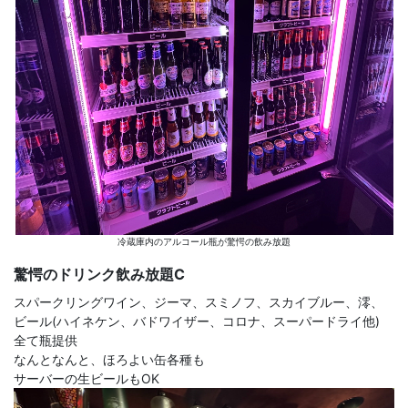
冷蔵庫内のアルコール瓶が驚愕の飲み放題
驚愕のドリンク飲み放題C
スパークリングワイン、ジーマ、スミノフ、スカイブルー、澪、
ビール(ハイネケン、バドワイザー、コロナ、スーパードライ他)
全て瓶提供
なんとなんと、ほろよい缶各種も
サーバーの生ビールもOK