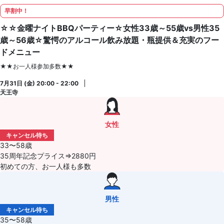
早割中！
☆☆金曜ナイトBBQパーティー☆女性33歳～55歳vs男性35
歳～56歳☆驚愕のアルコール飲み放題・瓶提供＆充実のフー
ドメニュー
★★お一人様参加多数★★
7月31日 (金) 20:00 - 22:00
天王寺
女性
キャンセル待ち
33〜58歳
35周年記念プライス⇒2880円
初めての方、お一人様も多数
男性
キャンセル待ち
35〜58歳