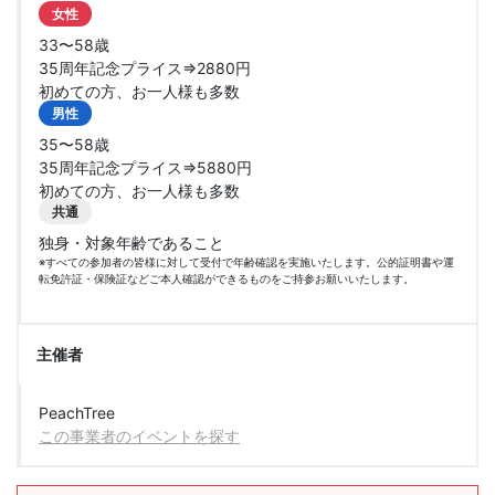
女性
33〜58歳
35周年記念プライス⇒2880円
初めての方、お一人様も多数
男性
35〜58歳
35周年記念プライス⇒5880円
初めての方、お一人様も多数
共通
独身・対象年齢であること
※すべての参加者の皆様に対して受付で年齢確認を実施いたします。公的証明書や運
転免許証・保険証などご本人確認ができるものをご持参お願いいたします。
主催者
PeachTree
この事業者のイベントを探す