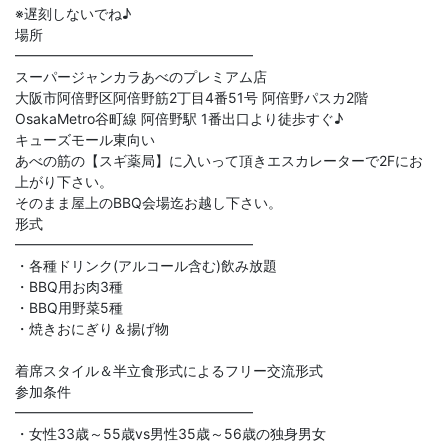
※遅刻しないでね♪
場所
━━━━━━━━━━━━━━━━━
スーパージャンカラあべのプレミアム店
大阪市阿倍野区阿倍野筋2丁目4番51号 阿倍野パスカ2階
OsakaMetro谷町線 阿倍野駅 1番出口より徒歩すぐ♪
キューズモール東向い
あべの筋の【スギ薬局】に入いって頂きエスカレーターで2Fにお
上がり下さい。
そのまま屋上のBBQ会場迄お越し下さい。
形式
━━━━━━━━━━━━━━━━━
・各種ドリンク(アルコール含む)飲み放題
・BBQ用お肉3種
・BBQ用野菜5種
・焼きおにぎり＆揚げ物
着席スタイル＆半立食形式によるフリー交流形式
参加条件
━━━━━━━━━━━━━━━━━
・女性33歳～55歳vs男性35歳～56歳の独身男女