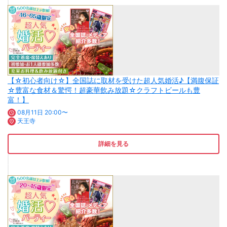
【☆初心者向け☆】全国誌に取材を受けた超人気婚活♪【満腹保証
☆豊富な食材＆驚愕！超豪華飲み放題☆クラフトビールも豊
富！】
08月11日 20:00〜
天王寺
詳細を見る