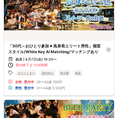
「30代～おひとり参加★高身長エリート男性」個室
スタイル/White Key AI Matching/マッチングあり
銀座 | 8月7日(金) 19:30〜
受付終了まで24時間
ホワイトキー
30代向け
東京都
銀座
女性
受付中
29〜42歳
700円
男性
受付中
31〜44歳
5,500円