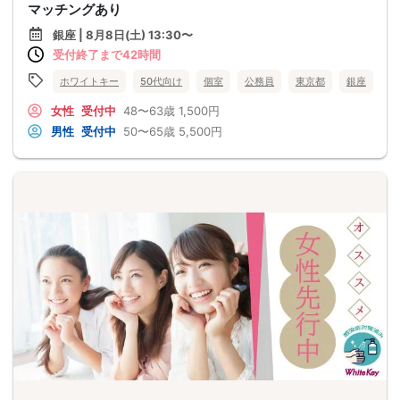
マッチングあり
銀座 | 8月8日(土) 13:30〜
受付終了まで42時間
ホワイトキー
50代向け
個室
公務員
東京都
銀座
女性
受付中
48〜63歳
1,500円
男性
受付中
50〜65歳
5,500円