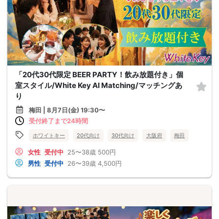
「20代30代限定 BEER PARTY！飲み放題付き」個
室スタイル/White Key AI Matching/マッチングあ
り
梅田 | 8月7日(金) 19:30〜
受付終了まで24時間
ホワイトキー
20代向け
30代向け
大阪府
梅田
女性
受付中
25〜38歳
500円
男性
受付中
26〜39歳
4,500円