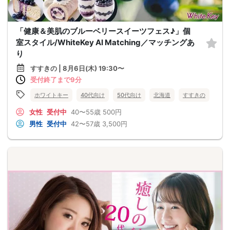
「健康＆美肌のブルーベリースイーツフェス♪」個
室スタイル/WhiteKey AI Matching／マッチングあ
り
すすきの | 8月6日(木) 19:30〜
受付終了まで9分
ホワイトキー
40代向け
50代向け
北海道
すすきの
女性
受付中
40〜55歳
500円
男性
受付中
42〜57歳
3,500円