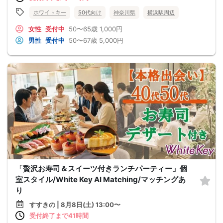
ホワイトキー
50代向け
神奈川県
横浜駅周辺
女性
受付中
50〜65歳
1,000円
男性
受付中
50〜67歳
5,000円
「贅沢お寿司＆スイーツ付きランチパーティー」個
室スタイル/White Key AI Matching/マッチングあ
り
すすきの | 8月8日(土) 13:00〜
受付終了まで41時間