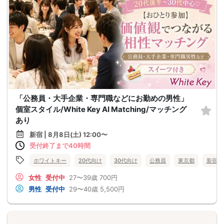
「公務員・大手企業・専門職などにお勤めの男性」
個室スタイル/White Key AI Matching/マッチング
あり
新宿 | 8月8日(土) 12:00〜
受付終了まで40時間
ホワイトキー
20代向け
30代向け
公務員
東京都
新宿
女性
受付中
27〜39歳
700円
男性
受付中
29〜40歳
5,500円