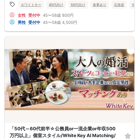
ホワイトキー
40代向け
50代向け
食事あり
北海道
すす
女性
受付中
45〜58歳
800円
男性
受付中
45〜58歳
4,500円
「50代～60代前半☆公務員or一流企業or年収500
万円以上」個室スタイル/White Key AI Matching/