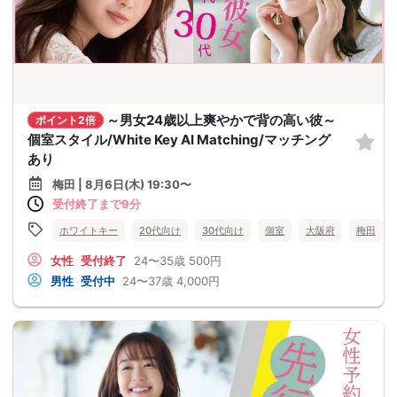
～男女24歳以上爽やかで背の高い彼～
ポイント2倍
個室スタイル/White Key AI Matching/マッチング
あり
梅田 | 8月6日(木) 19:30〜
受付終了まで9分
ホワイトキー
20代向け
30代向け
個室
大阪府
梅田
女性
受付終了
24〜35歳
500円
男性
受付中
24〜37歳
4,000円