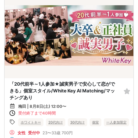
「20代前半～1人参加★誠実男子で安心して恋がで
きる」個室スタイル/White Key AI Matching/マッ
チングあり
梅田 | 8月8日(土) 12:00〜
受付終了まで40時間
ホワイトキー
20代向け
30代向け
個室
一人参加限定
大
女性
受付中
23〜33歳
700円