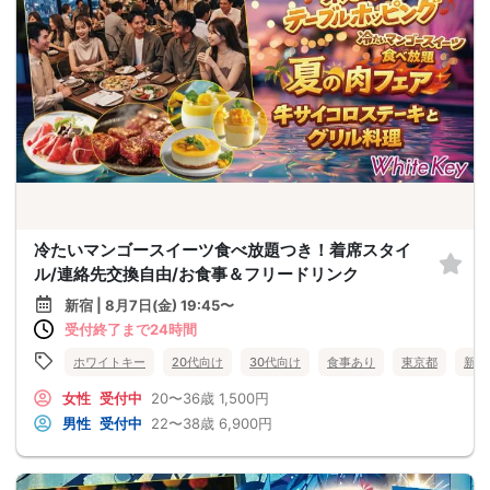
冷たいマンゴースイーツ食べ放題つき！着席スタイ
ル/連絡先交換自由/お食事＆フリードリンク
新宿 | 8月7日(金) 19:45〜
受付終了まで24時間
ホワイトキー
20代向け
30代向け
食事あり
東京都
新宿
女性
受付中
20〜36歳
1,500円
男性
受付中
22〜38歳
6,900円