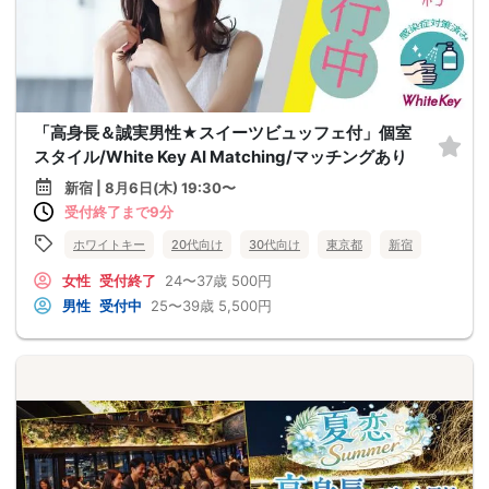
「高身長＆誠実男性★スイーツビュッフェ付」個室
スタイル/White Key AI Matching/マッチングあり
新宿 | 8月6日(木) 19:30〜
受付終了まで9分
ホワイトキー
20代向け
30代向け
東京都
新宿
女性
受付終了
24〜37歳
500円
男性
受付中
25〜39歳
5,500円