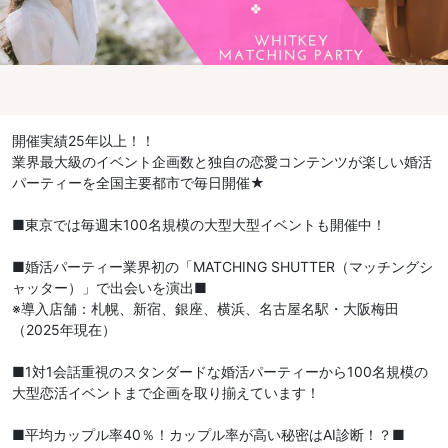
開催実績25年以上！！
業界最大級のイベント企画数と独自の恋愛コンテンツが楽しい婚活
パーティーを全国主要都市で毎日開催★
■東京では毎週末100名規模の大型大型イベントも開催中！
■婚活パーティー業界初の「MATCHING SHUTTER（マッチングシ
ャッター）」で出会いを演出■
※導入店舗：札幌、新宿、銀座、横浜、名古屋名駅・大阪梅田
（2025年現在）
■1対1会話重視のスタンダードな婚活パーティーから100名規模の
大型恋活イベントまで企画を取り揃えています！
■平均カップル率40％！カップル率が高い秘密はAI診断！？■