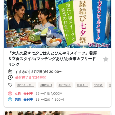
「大人の恋★七夕ごはんとひんやりスイーツ」着席
＆立食スタイル/マッチングあり/お食事＆フリード
リンク
すすきの | 8月7日(金) 20:00〜
受付終了まで24時間
ホワイトキー
30代向け
40代向け
食事あり
北海道
すす
女性
受付中
22〜41歳
1,000円
男性
受付中
23〜42歳
4,300円