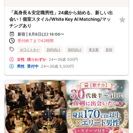
「高身長＆安定職男性」24歳から始める、新しい出
会い！個室スタイル/White Key AI Matching/マッ
チングあり
新宿 | 8月8日(土) 14:00〜
受付終了まで42時間
ホワイトキー
20代向け
30代向け
東京都
新宿
女性
残りわずか
24〜36歳
500円
男性
受付中
24〜36歳
5,500円