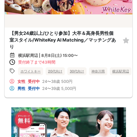
【男女24歳以上/ひとり参加】大卒＆高身長男性個
室スタイル/WhiteKey AI Matching／マッチングあ
り
横浜駅周辺 | 8月8日(土) 15:00〜
受付終了まで43時間
ホワイトキー
20代向け
30代向け
神奈川県
横浜駅周辺
女性
受付中
24〜38歳
500円
男性
受付中
24〜39歳
5,000円