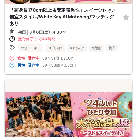
「高身長170cm以上＆安定職男性」スイーツ付き♬
個室スタイル/White Key AI Matching/マッチング
あり
梅田 | 8月8日(土) 14:30〜
受付終了まで43時間
ホワイトキー
30代向け
40代向け
大阪府
梅田
女性
受付中
38〜51歳
1,200円
男性
受付中
39〜53歳
4,500円