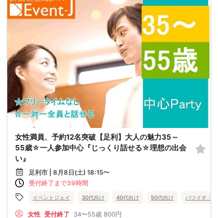
女性満員、予約12名突破【足利】大人の魅力35～
55歳☆一人参加中心『じっくり話せる☆理想の出会
い』
足利市 | 8月8日(土) 18:15〜
受付終了まで39時間
イベントジェイ
30代向け
40代向け
50代向け
バツイチ・再
女性
受付終了
34〜55歳
800円