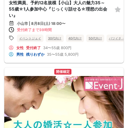
女性満員、予約12名規模【小山】大人の魅力35～
55歳☆1人参加中心『じっくり話せる☆理想の出会
い』
小山市 | 8月8日(土) 18:00〜
受付終了まで39時間
イベントジェイ
30代向け
40代向け
50代向け
バツイチ・再
女性
受付終了
34〜55歳
800円
男性
残りわずか
35〜55歳
5,800円
開催確定