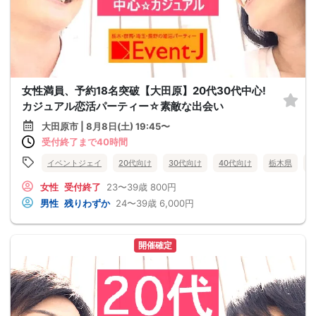
女性満員、予約18名突破【大田原】20代30代中心!
カジュアル恋活パーティー☆素敵な出会い
大田原市 | 8月8日(土) 19:45〜
受付終了まで40時間
イベントジェイ
20代向け
30代向け
40代向け
栃木県
女性
受付終了
23〜39歳
800円
男性
残りわずか
24〜39歳
6,000円
開催確定