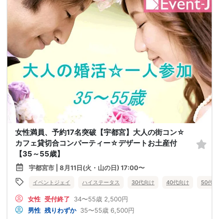
女性満員、予約17名突破【宇都宮】大人の街コン☆
カフェ貸切合コンパーティー☆デザートお土産付
【35～55歳】
宇都宮市 | 8月11日(火・山の日) 17:00〜
イベントジェイ
ハイステータス
30代向け
40代向け
50代
女性
受付終了
34〜55歳
2,500円
男性
残りわずか
35〜55歳
6,500円