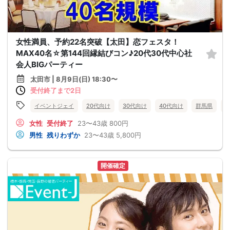
女性満員、予約22名突破【太田】恋フェスタ！
MAX40名☆第144回縁結びコン♪20代30代中心社
会人BIGパーティー
太田市 | 8月9日(日) 18:30〜
受付終了まで2日
イベントジェイ
20代向け
30代向け
40代向け
群馬県
女性
受付終了
23〜43歳
800円
男性
残りわずか
23〜43歳
5,800円
開催確定