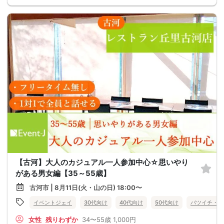
【古河】大人のカジュアル一人参加中心☆思いやり
がある男女編【35～55歳】
古河市 | 8月11日(火・山の日) 18:00〜
イベントジェイ
30代向け
40代向け
50代向け
バツイチ・再
女性
残りわずか
34〜55歳
1,000円