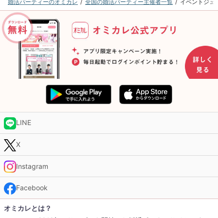
婚活パーティーのオミカレ
全国の婚活パーティー主催者一覧
イベントジェ
LINE
X
Instagram
Facebook
オミカレとは？