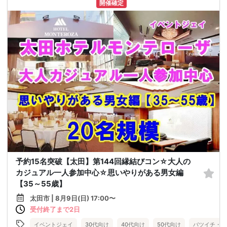
開催確定
予約15名突破【太田】第144回縁結びコン☆大人の
カジュアル一人参加中心☆思いやりがある男女編
【35～55歳】
太田市 | 8月9日(日) 17:00〜
受付終了まで2日
イベントジェイ
30代向け
40代向け
50代向け
バツイチ・再