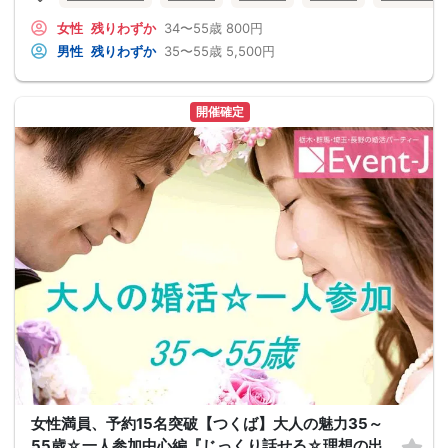
女性
残りわずか
34〜55歳
800円
男性
残りわずか
35〜55歳
5,500円
開催確定
女性満員、予約15名突破【つくば】大人の魅力35～
55歳☆一人参加中心編『じっくり話せる☆理想の出