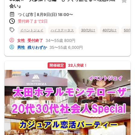
会い』
つくば市 | 8月9日(日) 18:00〜
受付終了まで2日
イベントジェイ
ハイステータス
30代向け
40代向け
50代
女性
受付終了
34〜55歳
800円
男性
残りわずか
35〜55歳
6,000円
開催確定
22人突破！