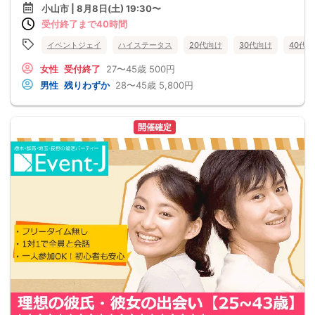
小山市 | 8月8日(土) 19:30〜
受付終了まで40時間
イベントジェイ
ハイステータス
20代向け
30代向け
40代
女性
受付終了
27〜45歳
500円
男性
残りわずか
28〜45歳
5,800円
開催確定