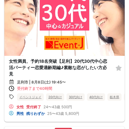
女性満員、予約18名突破【足利】20代30代中心恋
活パーティー恋愛適齢期編♪素敵な恋がしたい方必
見
足利市 | 8月8日(土) 19:45〜
受付終了まで40時間
イベントジェイ
20代向け
30代向け
40代向け
栃木県
女性
受付終了
24〜43歳
500円
男性
残りわずか
25〜43歳
5,800円