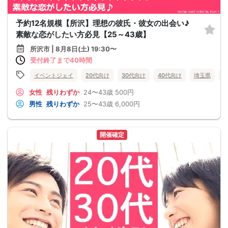
予約12名規模【所沢】理想の彼氏・彼女の出会い♪
素敵な恋がしたい方必見【25～43歳】
所沢市 | 8月8日(土) 19:30〜
受付終了まで40時間
イベントジェイ
20代向け
30代向け
40代向け
埼玉県
女性
残りわずか
24〜43歳
500円
男性
残りわずか
25〜43歳
6,000円
開催確定