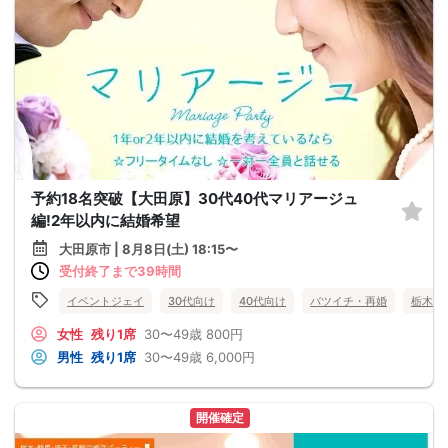
予約18名突破【大田原】30代40代マリアージュ
編!2年以内に結婚希望
大田原市 | 8月8日(土) 18:15〜
受付終了まで39時間
イベントジェイ
30代向け
40代向け
バツイチ・再婚
栃木県
女性
残り1席
30〜49歳
800円
男性
残り1席
30〜49歳
6,000円
開催確定