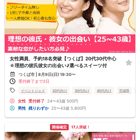
女性満員、予約18名突破【つくば】20代30代中心
☆理想の彼氏彼女の出会い♪選べるスイーツ付
つくば市 | 8月9日(日) 19:30〜
受付終了まで2日
イベントジェイ
20代向け
30代向け
40代向け
茨城県
女性
受付終了
24〜43歳
500円
男性
残りわずか
25〜43歳
5,800円
開催確定
17人突破！