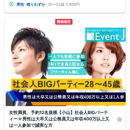
男性
残りわずか
35〜55歳
5,800円
開催確定
女性満員、予約12名規模【小山】社会人BIGパーテ
ィー☆男性は大卒又は公務員又は年収400万以上又
は一人参加で誠実な方