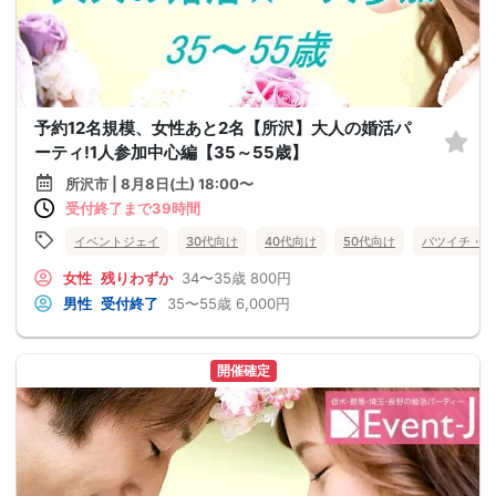
予約12名規模、女性あと2名【所沢】大人の婚活パ
ーティ!1人参加中心編【35～55歳】
所沢市 | 8月8日(土) 18:00〜
受付終了まで39時間
イベントジェイ
30代向け
40代向け
50代向け
バツイチ・再
女性
残りわずか
34〜35歳
800円
男性
受付終了
35〜55歳
6,000円
開催確定