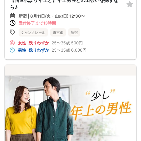
【同世代より年上と】年上男性との出会いを探すな
ら♪
新宿 | 8月11日(火・山の日) 12:30〜
受付終了まで13時間
シャンクレール
東京都
新宿
女性
残りわずか
25〜35歳
500円
男性
残りわずか
25〜35歳
6,000円