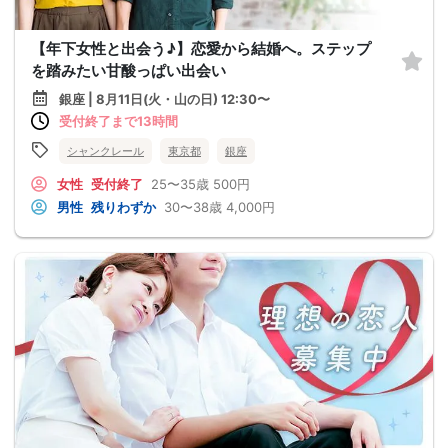
【年下女性と出会う♪】恋愛から結婚へ。ステップ
を踏みたい甘酸っぱい出会い
銀座 | 8月11日(火・山の日) 12:30〜
受付終了まで13時間
シャンクレール
東京都
銀座
女性
受付終了
25〜35歳
500円
男性
残りわずか
30〜38歳
4,000円