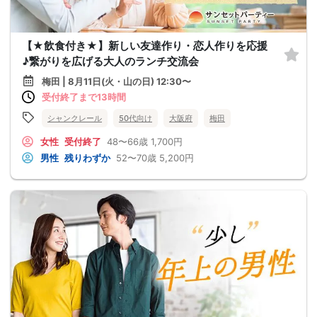
【★飲食付き★】新しい友達作り・恋人作りを応援
♪繋がりを広げる大人のランチ交流会
梅田 | 8月11日(火・山の日) 12:30〜
受付終了まで13時間
シャンクレール
50代向け
大阪府
梅田
女性
受付終了
48〜66歳
1,700円
男性
残りわずか
52〜70歳
5,200円