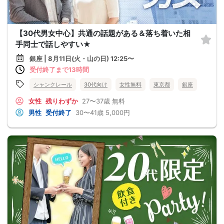
【30代男女中心】共通の話題がある＆落ち着いた相
手同士で話しやすい★
銀座 | 8月11日(火・山の日) 12:25〜
受付終了まで13時間
シャンクレール
30代向け
女性無料
東京都
銀座
女性
残りわずか
27〜37歳
無料
男性
受付終了
30〜41歳
5,000円