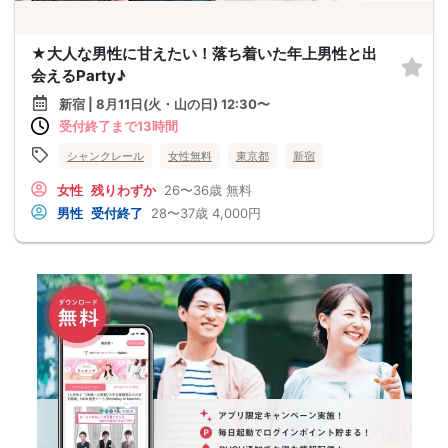
★大人な男性に甘えたい！落ち着いた年上男性と出
会えるParty♪
新宿 | 8月11日(火・山の日) 12:30〜
受付終了まで13時間
シャンクレール
女性無料
東京都
新宿
女性
残りわずか
26〜36歳
無料
男性
受付終了
28〜37歳
4,000円