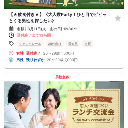
【★飲食付き★】《大人数Party！ひと目でビビッ
とくる男性を探したい》
名駅 | 8月11日(火・山の日) 12:30〜
受付終了まで13時間
シャンクレール
20代向け
愛知県
名駅
女性
受付終了
20〜29歳
1,000円
男性
残りわずか
20〜29歳
7,000円
男性急募！