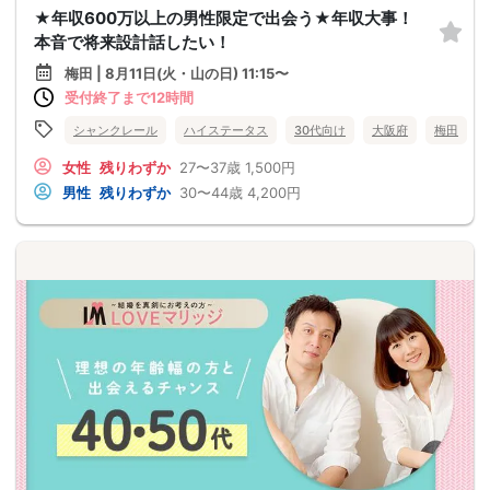
★年収600万以上の男性限定で出会う★年収大事！
本音で将来設計話したい！
梅田 | 8月11日(火・山の日) 11:15〜
受付終了まで12時間
シャンクレール
ハイステータス
30代向け
大阪府
梅田
女性
残りわずか
27〜37歳
1,500円
男性
残りわずか
30〜44歳
4,200円