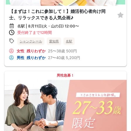
【まずは！これに参加して！】婚活初心者向け同
士、リラックスできる人気企画♪
名駅 | 8月11日(火・山の日) 12:00〜
受付終了まで12時間
シャンクレール
愛知県
名駅
女性
残りわずか
25〜38歳
500円
男性
残りわずか
27〜40歳
5,200円
男性急募！