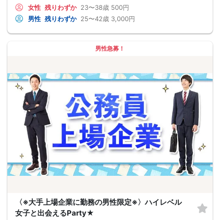
女性
残りわずか
23〜38歳
500円
男性
残りわずか
25〜42歳
3,000円
男性急募！
〈※大手上場企業に勤務の男性限定※〉ハイレベル
女子と出会えるParty★