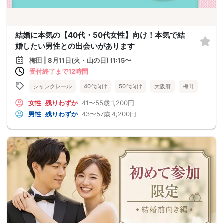
結婚に本気の【40代・50代女性】向け！本気で結
婚したい男性との出会いがあります
梅田 | 8月11日(火・山の日) 11:15〜
受付終了まで12時間
シャンクレール
40代向け
50代向け
大阪府
梅田
女性
残りわずか
41〜55歳
1,200円
男性
残りわずか
43〜57歳
4,200円