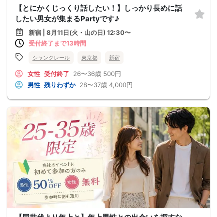
【とにかくじっくり話したい！】しっかり長めに話
したい男女が集まるPartyです♪
新宿 | 8月11日(火・山の日) 12:30〜
受付終了まで13時間
シャンクレール
東京都
新宿
女性
受付終了
26〜36歳
500円
男性
残りわずか
28〜37歳
4,000円