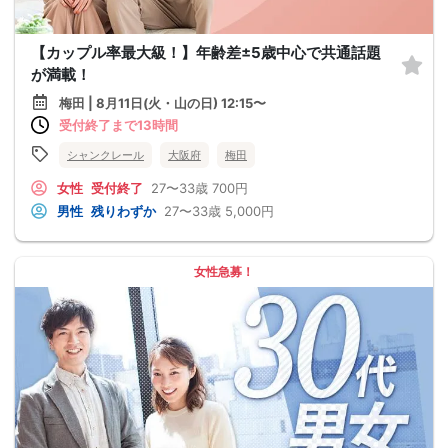
【カップル率最大級！】年齢差±5歳中心で共通話題
が満載！
梅田 | 8月11日(火・山の日) 12:15〜
受付終了まで13時間
シャンクレール
大阪府
梅田
女性
受付終了
27〜33歳
700円
男性
残りわずか
27〜33歳
5,000円
女性急募！