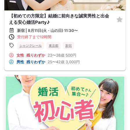
【初めての方限定】結婚に前向きな誠実男性と出会
える安心婚活Party♪
新宿 | 8月11日(火・山の日) 11:30〜
受付終了まで12時間
シャンクレール
東京都
新宿
女性
残りわずか
23〜38歳
500円
男性
残りわずか
25〜42歳
3,000円