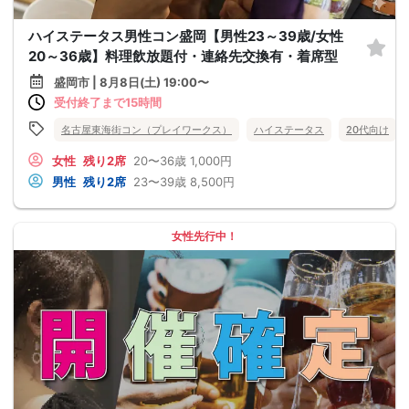
ハイステータス男性コン盛岡【男性23～39歳/女性
20～36歳】料理飲放題付・連絡先交換有・着席型
盛岡市 | 8月8日(土) 19:00〜
受付終了まで15時間
名古屋東海街コン（プレイワークス）
ハイステータス
20代向け
女性
残り2席
20〜36歳
1,000円
男性
残り2席
23〜39歳
8,500円
女性先行中！