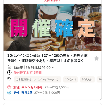
女性先行中！
30代メインコン仙台【27～42歳の男女・料理☆飲
放題付・連絡先交換あり・着席型】１名参加OK
仙台市 | 8月8日(土) 16:00〜
受付終了まで12時間
名古屋東海街コン（プレイワークス）
20代向け
30代向け
40
女性
キャンセル待ち
27〜42歳
1,500円
男性
残り2席
27〜42歳
8,000円