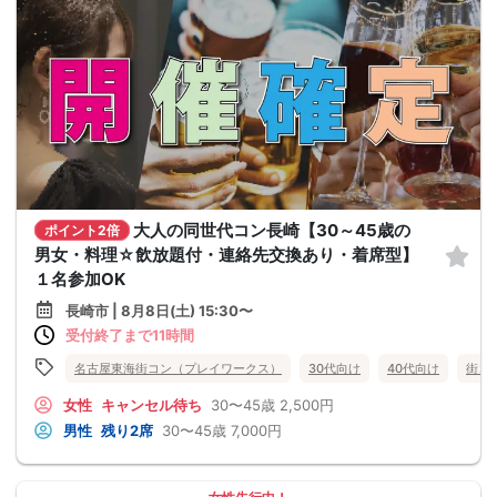
大人の同世代コン長崎【30～45歳の
ポイント2倍
男女・料理☆飲放題付・連絡先交換あり・着席型】
１名参加OK
長崎市 | 8月8日(土) 15:30〜
受付終了まで11時間
名古屋東海街コン（プレイワークス）
30代向け
40代向け
街コ
女性
キャンセル待ち
30〜45歳
2,500円
男性
残り2席
30〜45歳
7,000円