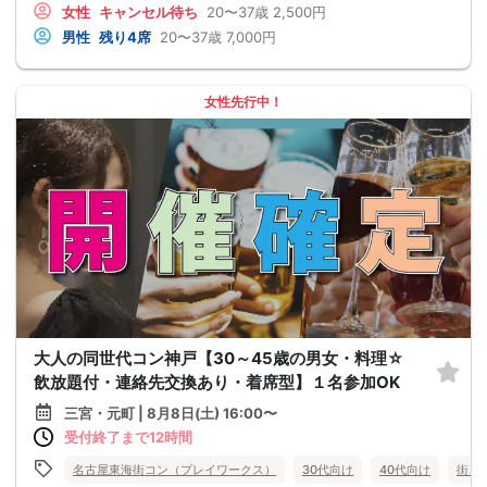
女性
キャンセル待ち
20〜37歳
2,500円
男性
残り4席
20〜37歳
7,000円
女性先行中！
大人の同世代コン神戸【30～45歳の男女・料理☆
飲放題付・連絡先交換あり・着席型】１名参加OK
三宮・元町 | 8月8日(土) 16:00〜
受付終了まで12時間
名古屋東海街コン（プレイワークス）
30代向け
40代向け
街コ