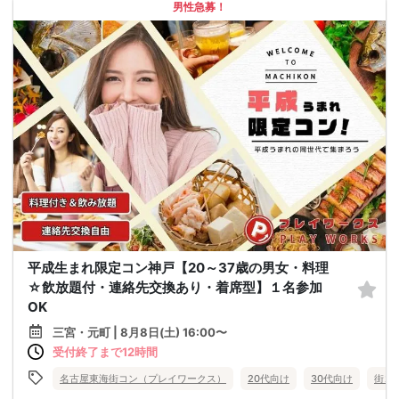
男性急募！
平成生まれ限定コン神戸【20～37歳の男女・料理
☆飲放題付・連絡先交換あり・着席型】１名参加
OK
三宮・元町 | 8月8日(土) 16:00〜
受付終了まで12時間
名古屋東海街コン（プレイワークス）
20代向け
30代向け
街コ