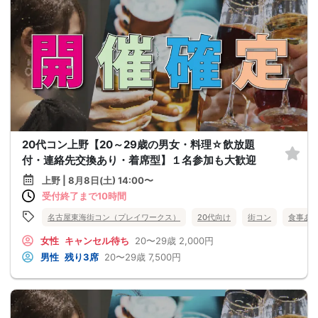
20代コン上野【20～29歳の男女・料理☆飲放題
付・連絡先交換あり・着席型】１名参加も大歓迎
上野 | 8月8日(土) 14:00〜
受付終了まで10時間
名古屋東海街コン（プレイワークス）
20代向け
街コン
食事あ
女性
キャンセル待ち
20〜29歳
2,000円
男性
残り3席
20〜29歳
7,500円