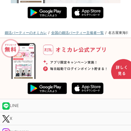
婚活パーティーのオミカレ
全国の婚活パーティー主催者一覧
名古屋東海街
LINE
X