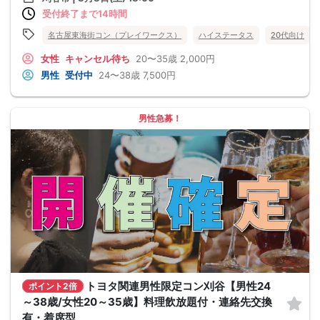
受付終了まで14時間
名古屋東海街コン（プレイワークス）
ハイステータス
20代向け
女性
キャンセル待ち
20〜35歳
2,000円
男性
受付中
24〜38歳
7,500円
男性急募！
トヨタ関連男性限定コン刈谷【男性24
ポイント2倍
～38歳/女性20～35歳】料理飲放題付・連絡先交換
有・着席型