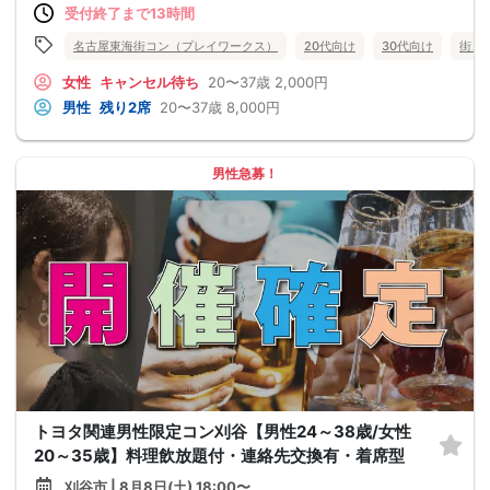
受付終了まで13時間
名古屋東海街コン（プレイワークス）
20代向け
30代向け
街コ
女性
キャンセル待ち
20〜37歳
2,000円
男性
残り2席
20〜37歳
8,000円
男性急募！
トヨタ関連男性限定コン刈谷【男性24～38歳/女性
20～35歳】料理飲放題付・連絡先交換有・着席型
刈谷市 | 8月8日(土) 18:00〜