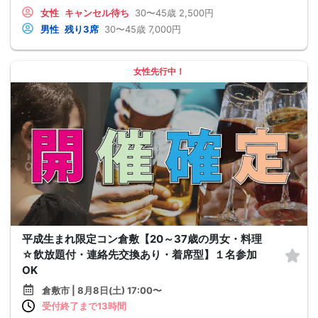
女性
キャンセル待ち
30〜45歳
2,500円
男性
残り3席
30〜45歳
7,000円
女性先行中！
平成生まれ限定コン倉敷【20～37歳の男女・料理
☆飲放題付・連絡先交換あり・着席型】１名参加
OK
倉敷市 | 8月8日(土) 17:00〜
受付終了まで13時間