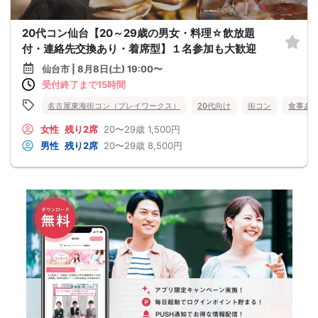
20代コン仙台【20～29歳の男女・料理☆飲放題
付・連絡先交換あり・着席型】１名参加も大歓迎
仙台市 | 8月8日(土) 19:00〜
受付終了まで15時間
名古屋東海街コン（プレイワークス）
20代向け
街コン
食事あ
女性
残り2席
20〜29歳
1,500円
男性
残り2席
20〜29歳
8,500円