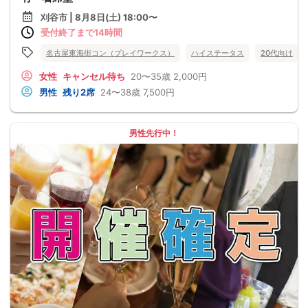
刈谷市 | 8月8日(土) 18:00〜
受付終了まで14時間
名古屋東海街コン（プレイワークス）
ハイステータス
20代向け
女性
キャンセル待ち
20〜35歳
2,000円
男性
残り2席
24〜38歳
7,500円
男性先行中！