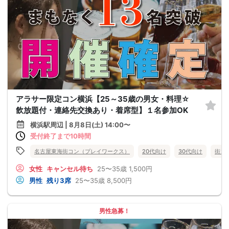
アラサー限定コン横浜【25～35歳の男女・料理☆
飲放題付・連絡先交換あり・着席型】１名参加OK
横浜駅周辺 | 8月8日(土) 14:00〜
受付終了まで10時間
名古屋東海街コン（プレイワークス）
20代向け
30代向け
街コ
女性
キャンセル待ち
25〜35歳
1,500円
男性
残り3席
25〜35歳
8,500円
男性急募！