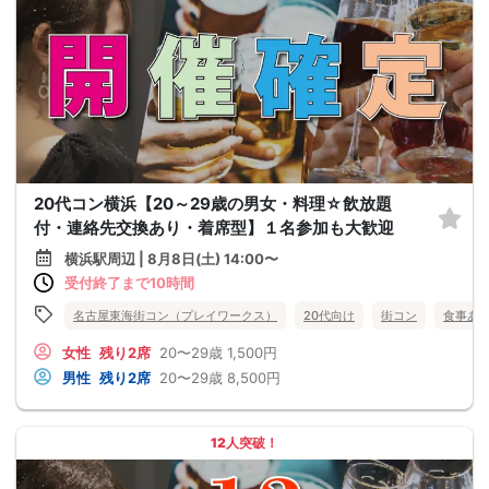
20代コン横浜【20～29歳の男女・料理☆飲放題
付・連絡先交換あり・着席型】１名参加も大歓迎
横浜駅周辺 | 8月8日(土) 14:00〜
受付終了まで10時間
名古屋東海街コン（プレイワークス）
20代向け
街コン
食事あ
女性
残り2席
20〜29歳
1,500円
男性
残り2席
20〜29歳
8,500円
12人突破！