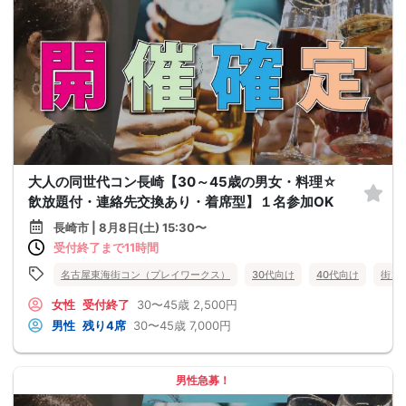
大人の同世代コン長崎【30～45歳の男女・料理☆
飲放題付・連絡先交換あり・着席型】１名参加OK
長崎市 | 8月8日(土) 15:30〜
受付終了まで11時間
名古屋東海街コン（プレイワークス）
30代向け
40代向け
街コ
女性
受付終了
30〜45歳
2,500円
男性
残り4席
30〜45歳
7,000円
男性急募！