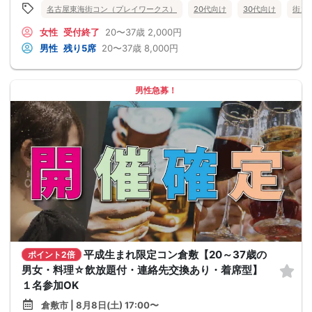
名古屋東海街コン（プレイワークス）
20代向け
30代向け
街コ
女性
受付終了
20〜37歳
2,000円
男性
残り5席
20〜37歳
8,000円
男性急募！
平成生まれ限定コン倉敷【20～37歳の
ポイント2倍
男女・料理☆飲放題付・連絡先交換あり・着席型】
１名参加OK
倉敷市 | 8月8日(土) 17:00〜