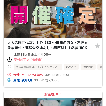
大人の同世代コン上野【30～45歳の男女・料理☆
飲放題付・連絡先交換あり・着席型】１名参加OK
上野 | 8月8日(土) 14:00〜
受付終了まで10時間
名古屋東海街コン（プレイワークス）
30代向け
40代向け
街コ
女性
キャンセル待ち
30〜45歳
2,500円
男性
残り1席
30〜45歳
7,000円
女性先行中！