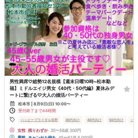
男性満席♡総勢12名規模【週末日曜10時~松本勤
福】ミドルエイジ男女《40代・50代編》夏休みデ
ートに繋げる♡大人の婚活パーティー
松本市 | 8月9日(日) 10:00〜
受付終了まで44時間
ハッピーブライダル長野
30代向け
40代向け
50代向け
バツ
女性
残りわずか
30〜59歳
300円
男性
キャンセル待ち
45〜62歳
6,000円