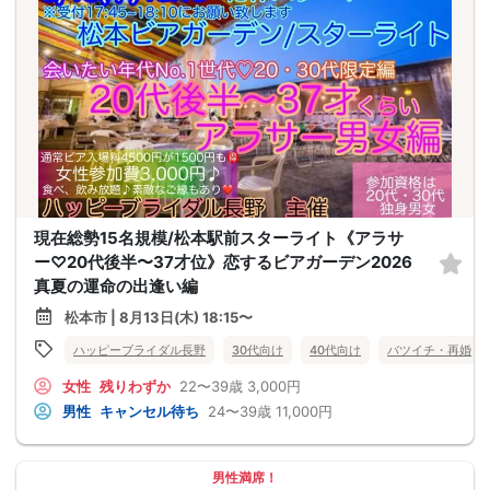
現在総勢15名規模/松本駅前スターライト《アラサ
ー♡20代後半〜37才位》恋するビアガーデン2026
真夏の運命の出逢い編
松本市 | 8月13日(木) 18:15〜
ハッピーブライダル長野
30代向け
40代向け
バツイチ・再婚
女性
残りわずか
22〜39歳
3,000円
男性
キャンセル待ち
24〜39歳
11,000円
男性満席！