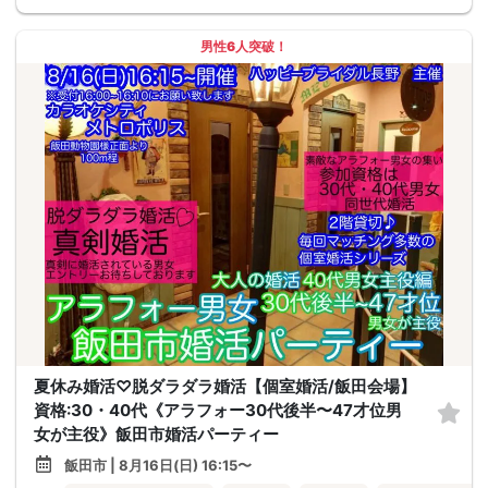
男性6人突破！
夏休み婚活♡脱ダラダラ婚活【個室婚活/飯田会場】
資格:30・40代《アラフォー30代後半〜47才位男
女が主役》飯田市婚活パーティー
飯田市 | 8月16日(日) 16:15〜