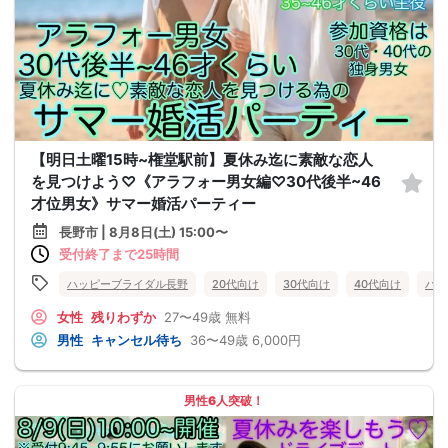
【明日土曜15時~権堂駅前】夏休み迄に素敵な恋人
を見つけよう♡《アラフォー男女編♡30代後半~46
才位男女》サマー婚活パーティー
長野市 | 8月8日(土) 15:00〜
受付終了まで25時間
ハッピーブライダル長野
20代向け
30代向け
40代向け
バツ
女性
残りわずか
27〜49歳
無料
男性
キャンセル待ち
36〜49歳
6,000円
男性6人突破！