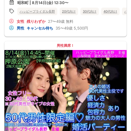
昭和町 | 8月14日(金) 12:30〜
ハッピーブライダル長野
20代向け
30代向け
40代向け
バツ
女性
残りわずか
27〜49歳
無料
男性
キャンセル待ち
35〜49歳
5,500円
男性満席！