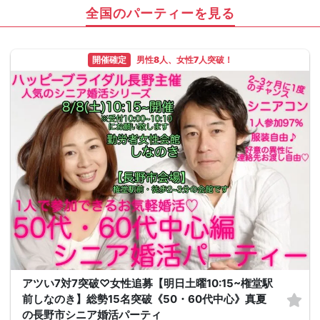
全国のパーティーを見る
開催確定
男性8人、女性7人突破！
アツい7対7突破♡女性追募【明日土曜10:15~権堂駅
前しなのき】総勢15名突破《50・60代中心》真夏
の長野市シニア婚活パーティ