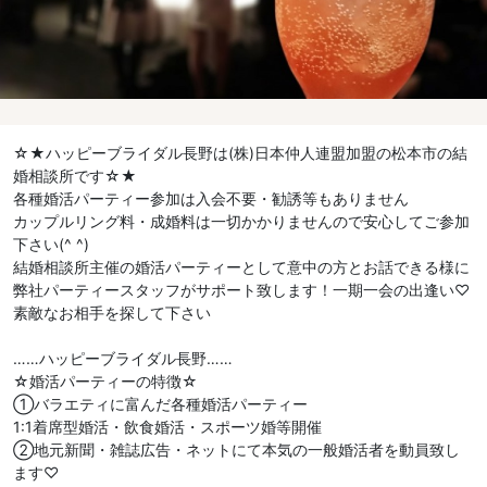
☆★ハッピーブライダル長野は(株)日本仲人連盟加盟の松本市の結
婚相談所です☆★
各種婚活パーティー参加は入会不要・勧誘等もありません
カップルリング料・成婚料は一切かかりませんので安心してご参加
下さい(^ ^)
結婚相談所主催の婚活パーティーとして意中の方とお話できる様に
弊社パーティースタッフがサポート致します！一期一会の出逢い♡
素敵なお相手を探して下さい
……ハッピーブライダル長野……
☆婚活パーティーの特徴☆
①バラエティに富んだ各種婚活パーティー
1:1着席型婚活・飲食婚活・スポーツ婚等開催
②地元新聞・雑誌広告・ネットにて本気の一般婚活者を動員致し
ます♡