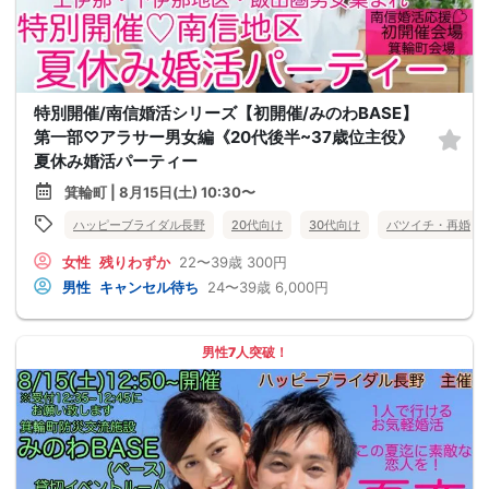
特別開催/南信婚活シリーズ【初開催/みのわBASE】
第一部♡アラサー男女編《20代後半~37歳位主役》
夏休み婚活パーティー
箕輪町 | 8月15日(土) 10:30〜
ハッピーブライダル長野
20代向け
30代向け
バツイチ・再婚
女性
残りわずか
22〜39歳
300円
男性
キャンセル待ち
24〜39歳
6,000円
男性7人突破！