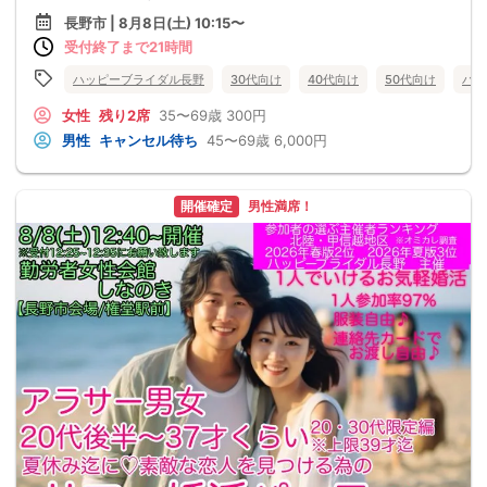
長野市 | 8月8日(土) 10:15〜
受付終了まで21時間
ハッピーブライダル長野
30代向け
40代向け
50代向け
バツ
女性
残り2席
35〜69歳
300円
男性
キャンセル待ち
45〜69歳
6,000円
開催確定
男性満席！