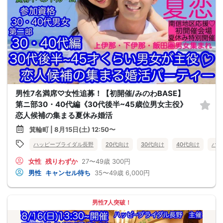
男性7名満席♡女性追募！【初開催/みのわBASE】
第ニ部30・40代編《30代後半~45歳位男女主役》
恋人候補の集まる夏休み婚活
箕輪町 | 8月15日(土) 12:50〜
ハッピーブライダル長野
20代向け
30代向け
40代向け
バツ
女性
残りわずか
27〜49歳
300円
男性
キャンセル待ち
35〜49歳
6,000円
男性7人突破！