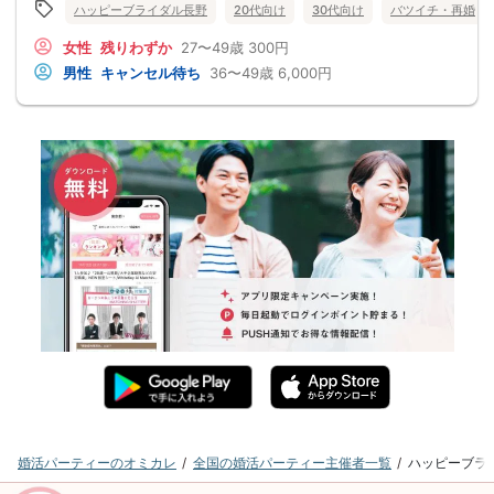
ハッピーブライダル長野
20代向け
30代向け
バツイチ・再婚
女性
残りわずか
27〜49歳
300円
男性
キャンセル待ち
36〜49歳
6,000円
婚活パーティーのオミカレ
全国の婚活パーティー主催者一覧
ハッピーブラ