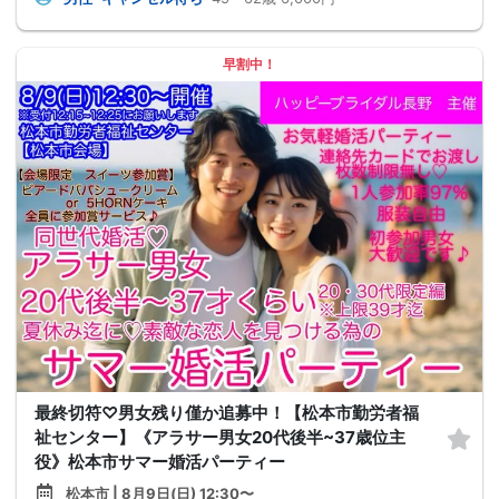
早割中！
最終切符♡男女残り僅か追募中！【松本市勤労者福
祉センター】《アラサー男女20代後半~37歳位主
役》松本市サマー婚活パーティー
松本市 | 8月9日(日) 12:30〜