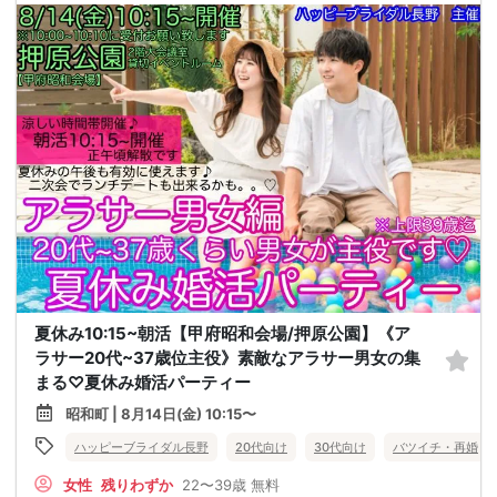
夏休み10:15~朝活【甲府昭和会場/押原公園】《ア
ラサー20代~37歳位主役》素敵なアラサー男女の集
まる♡夏休み婚活パーティー
昭和町 | 8月14日(金) 10:15〜
ハッピーブライダル長野
20代向け
30代向け
バツイチ・再婚
女性
残りわずか
22〜39歳
無料