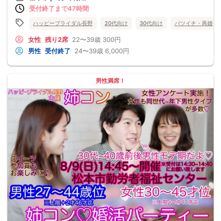
受付終了まで47時間
ハッピーブライダル長野
20代向け
30代向け
バツイチ・再婚
女性
残り2席
22〜39歳
300円
男性
受付終了
24〜39歳
6,000円
男性満席！