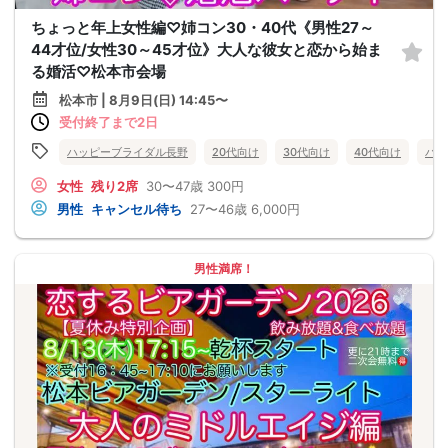
ちょっと年上女性編♡姉コン30・40代《男性27～
44才位/女性30～45才位》大人な彼女と恋から始ま
る婚活♡松本市会場
松本市 | 8月9日(日) 14:45〜
受付終了まで2日
ハッピーブライダル長野
20代向け
30代向け
40代向け
バツ
女性
残り2席
30〜47歳
300円
男性
キャンセル待ち
27〜46歳
6,000円
男性満席！