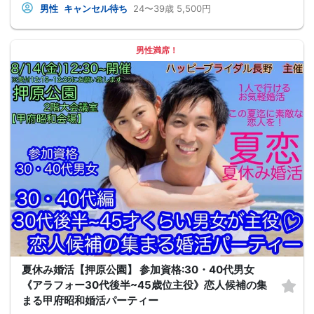
男性
キャンセル待ち
24〜39歳
5,500円
男性満席！
夏休み婚活【押原公園】 参加資格:30・40代男女
《アラフォー30代後半~45歳位主役》恋人候補の集
まる甲府昭和婚活パーティー