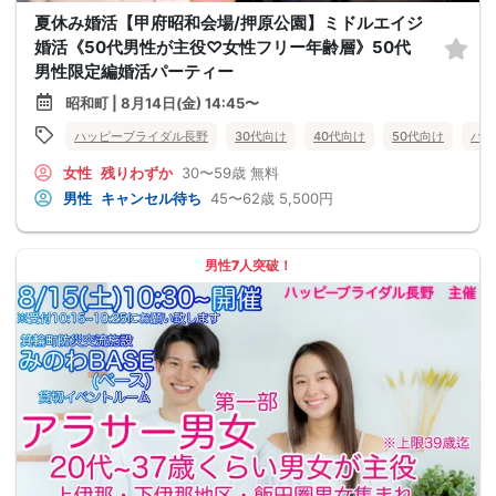
夏休み婚活【甲府昭和会場/押原公園】ミドルエイジ
婚活《50代男性が主役♡女性フリー年齢層》50代
男性限定編婚活パーティー
昭和町 | 8月14日(金) 14:45〜
ハッピーブライダル長野
30代向け
40代向け
50代向け
バツ
女性
残りわずか
30〜59歳
無料
男性
キャンセル待ち
45〜62歳
5,500円
男性7人突破！