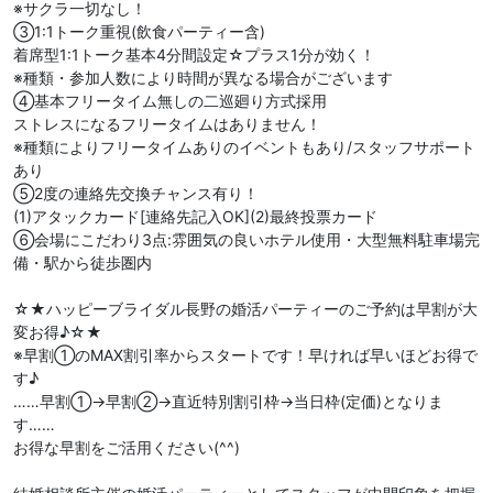
※サクラ一切なし！
③1:1トーク重視(飲食パーティー含)
着席型1:1トーク基本4分間設定☆プラス1分が効く！
※種類・参加人数により時間が異なる場合がございます
④基本フリータイム無しの二巡廻り方式採用
ストレスになるフリータイムはありません！
※種類によりフリータイムありのイベントもあり/スタッフサポート
あり
⑤2度の連絡先交換チャンス有り！
(1)アタックカード[連絡先記入OK](2)最終投票カード
⑥会場にこだわり3点:雰囲気の良いホテル使用・大型無料駐車場完
備・駅から徒歩圏内
☆★ハッピーブライダル長野の婚活パーティーのご予約は早割が大
変お得♪☆★
※早割①のMAX割引率からスタートです！早ければ早いほどお得で
す♪
……早割①→早割②→直近特別割引枠→当日枠(定価)となりま
す……
お得な早割をご活用ください(^^)