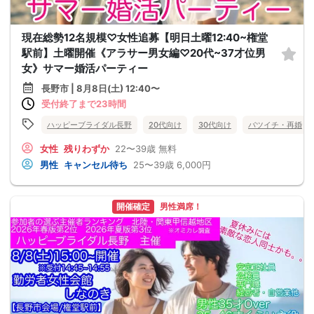
現在総勢12名規模♡女性追募【明日土曜12:40~権堂
駅前】土曜開催《アラサー男女編♡20代~37才位男
女》サマー婚活パーティー
長野市 | 8月8日(土) 12:40〜
受付終了まで23時間
ハッピーブライダル長野
20代向け
30代向け
バツイチ・再婚
女性
残りわずか
22〜39歳
無料
男性
キャンセル待ち
25〜39歳
6,000円
開催確定
男性満席！