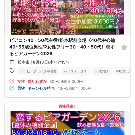
ビアコン40・50代主役/松本駅前会場《40代中心編
40~55歳位男性♡女性フリー30・40・50代》恋す
るビアガーデン2026
松本市 | 8月13日(木) 17:15〜
ハッピーブライダル長野
ハイステータス
30代向け
40代向け
女性
残りわずか
30〜59歳
3,000円
男性
キャンセル待ち
40〜59歳
11,000円
男性満席！