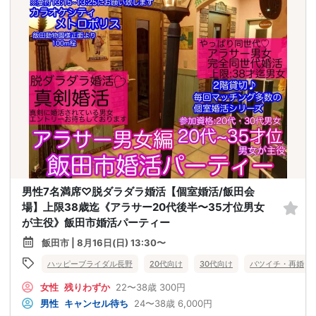
男性7名満席♡脱ダラダラ婚活【個室婚活/飯田会
場】上限38歳迄《アラサー20代後半〜35才位男女
が主役》飯田市婚活パーティー
飯田市 | 8月16日(日) 13:30〜
ハッピーブライダル長野
20代向け
30代向け
バツイチ・再婚
女性
残りわずか
22〜38歳
300円
男性
キャンセル待ち
24〜38歳
6,000円