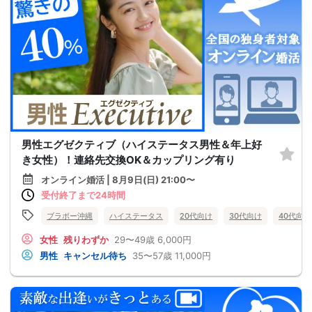
男性エグゼクティブ（ハイステータス男性＆年上好
き女性）！連絡先交換OK＆カップリング有り
オンライン婚活 | 8月9日(日) 21:00〜
受付終了まで24時間
ブラボー沖縄
ハイステータス
20代向け
30代向け
40代向け
女性
残りわずか
29〜49歳
6,000円
男性
キャンセル待ち
35〜57歳
11,000円