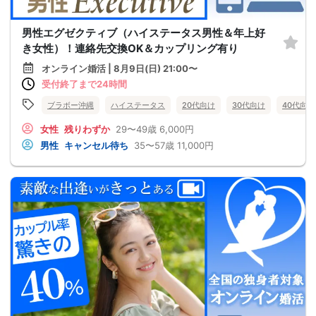
男性エグゼクティブ（ハイステータス男性＆年上好
き女性）！連絡先交換OK＆カップリング有り
オンライン婚活 | 8月9日(日) 21:00〜
受付終了まで24時間
ブラボー沖縄
ハイステータス
20代向け
30代向け
40代向け
女性
残りわずか
29〜49歳
6,000円
男性
キャンセル待ち
35〜57歳
11,000円