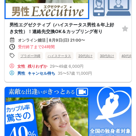
男性エグゼクティブ（ハイステータス男性＆年上好
き女性）！連絡先交換OK＆カップリング有り
オンライン婚活 | 8月9日(日) 21:00〜
受付終了まで24時間
ブラボー沖縄
ハイステータス
20代向け
30代向け
40代向け
女性
残りわずか
29〜49歳
6,000円
男性
キャンセル待ち
35〜57歳
11,000円