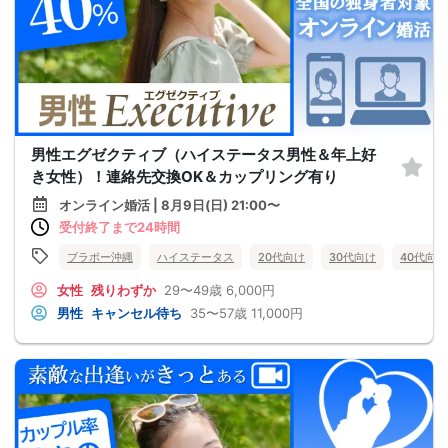
男性エグゼクティブ（ハイステータス男性＆年上好
き女性）！連絡先交換OK＆カップリング有り
オンライン婚活 | 8月9日(日) 21:00〜
受付終了まで24時間
ブラボー沖縄
ハイステータス
20代向け
30代向け
40代向け
女性
残りわずか
29〜49歳
6,000円
男性
キャンセル待ち
35〜57歳
11,000円