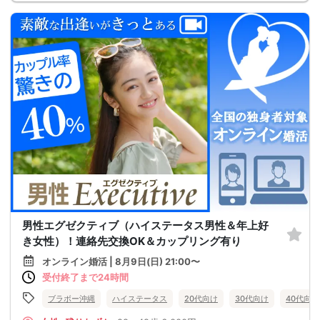
男性エグゼクティブ（ハイステータス男性＆年上好
き女性）！連絡先交換OK＆カップリング有り
オンライン婚活 | 8月9日(日) 21:00〜
受付終了まで24時間
ブラボー沖縄
ハイステータス
20代向け
30代向け
40代向け