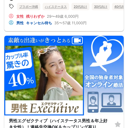
ブラボー沖縄
ハイステータス
20代向け
30代向け
40代向け
女性
残りわずか
29〜49歳
6,000円
男性
キャンセル待ち
35〜57歳
11,000円
男性エグゼクティブ（ハイステータス男性＆年上好
き女性）！連絡先交換OK＆カップリング有り