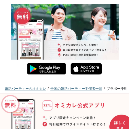
婚活パーティーのオミカレ
全国の婚活パーティー主催者一覧
ブラボー沖縄