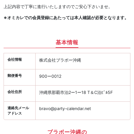
上記内容で丁寧に進行いたしますのでご安心下さいませ。
※オミカレでの会員登録にあたっては本人確認が必要となります。
基本情報
会社情報
株式会社ブラボー沖縄
郵便番号
900ー0012
会社住所
沖縄県那覇市泊2ー1ー18 T＆C泊ﾋﾞﾙ5F
連絡先メール
bravo@party-calendar.net
アドレス
ブラボー沖縄の