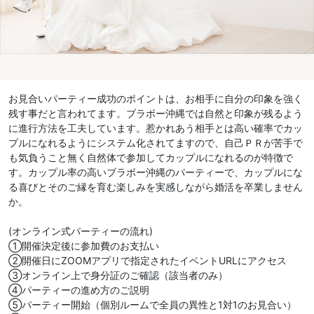
お見合いパーティー成功のポイントは、お相手に自分の印象を強く
残す事だと言われてます。ブラボー沖縄では自然と印象が残るよう
に進行方法を工夫しています。惹かれあう相手とは高い確率でカッ
プルになれるようにシステム化されてますので、自己ＰＲが苦手で
も気負うこと無く自然体で参加してカップルになれるのが特徴で
す。カップル率の高いブラボー沖縄のパーティーで、カップルにな
る喜びとそのご縁を育む楽しみを実感しながら婚活を卒業しません
か。
(オンライン式パーティーの流れ)
①開催決定後に参加費のお支払い
②開催日にZOOMアプリで指定されたイベントURLにアクセス
③オンライン上で身分証のご確認（該当者のみ）
④パーティーの進め方のご説明
⑤パーティー開始（個別ルームで全員の異性と1対1のお見合い）