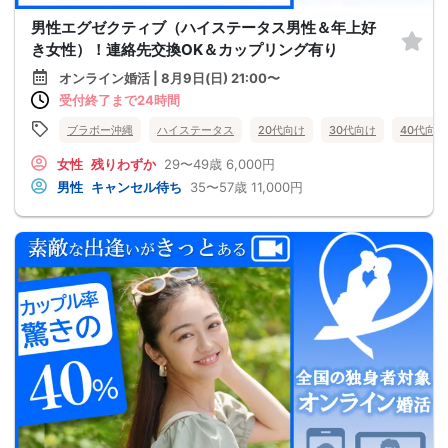
男性エグゼクティブ（ハイステータス男性＆年上好
き女性）！連絡先交換OK＆カップリング有り
オンライン婚活 | 8月9日(日) 21:00〜
受付終了まで24時間
ブラボー沖縄
ハイステータス
20代向け
30代向け
40代向け
女性
残りわずか
29〜49歳
6,000円
男性
キャンセル待ち
35〜57歳
11,000円