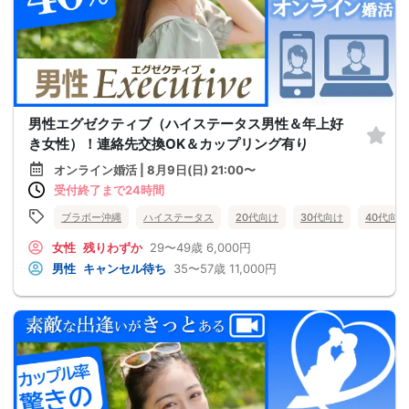
男性エグゼクティブ（ハイステータス男性＆年上好
き女性）！連絡先交換OK＆カップリング有り
オンライン婚活 | 8月9日(日) 21:00〜
受付終了まで24時間
ブラボー沖縄
ハイステータス
20代向け
30代向け
40代向け
女性
残りわずか
29〜49歳
6,000円
男性
キャンセル待ち
35〜57歳
11,000円