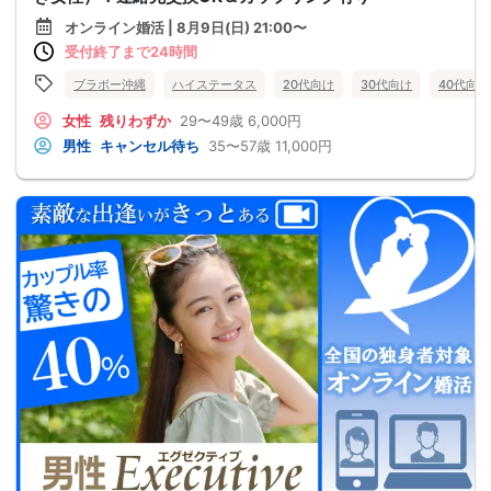
オンライン婚活 | 8月9日(日) 21:00〜
受付終了まで24時間
ブラボー沖縄
ハイステータス
20代向け
30代向け
40代向け
女性
残りわずか
29〜49歳
6,000円
男性
キャンセル待ち
35〜57歳
11,000円