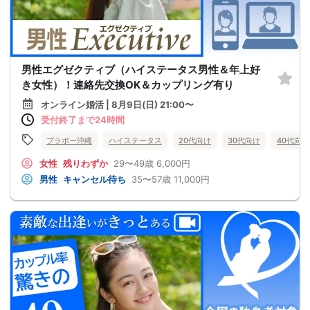
男性エグゼクティブ（ハイステータス男性＆年上好
き女性）！連絡先交換OK＆カップリング有り
オンライン婚活 | 8月9日(日) 21:00〜
受付終了まで24時間
ブラボー沖縄
ハイステータス
20代向け
30代向け
40代向け
女性
残りわずか
29〜49歳
6,000円
男性
キャンセル待ち
35〜57歳
11,000円