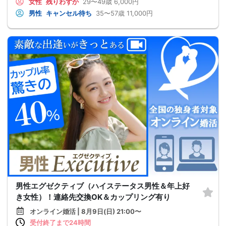
女性
残りわずか
29〜49歳
6,000円
男性
キャンセル待ち
35〜57歳
11,000円
男性エグゼクティブ（ハイステータス男性＆年上好
き女性）！連絡先交換OK＆カップリング有り
オンライン婚活 | 8月9日(日) 21:00〜
受付終了まで24時間