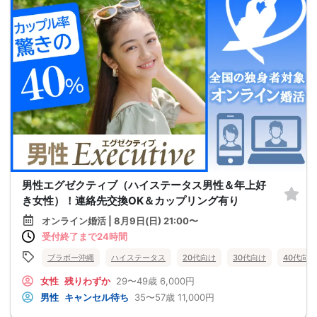
男性エグゼクティブ（ハイステータス男性＆年上好
き女性）！連絡先交換OK＆カップリング有り
オンライン婚活 | 8月9日(日) 21:00〜
受付終了まで24時間
ブラボー沖縄
ハイステータス
20代向け
30代向け
40代向け
女性
残りわずか
29〜49歳
6,000円
男性
キャンセル待ち
35〜57歳
11,000円