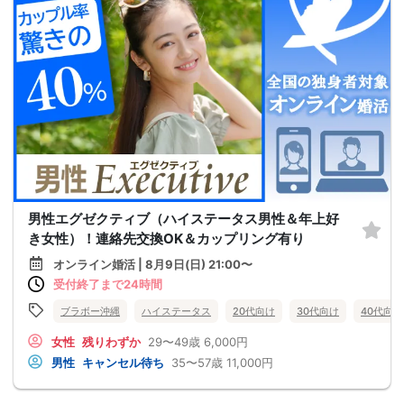
男性エグゼクティブ（ハイステータス男性＆年上好
き女性）！連絡先交換OK＆カップリング有り
オンライン婚活 | 8月9日(日) 21:00〜
受付終了まで24時間
ブラボー沖縄
ハイステータス
20代向け
30代向け
40代向け
女性
残りわずか
29〜49歳
6,000円
男性
キャンセル待ち
35〜57歳
11,000円