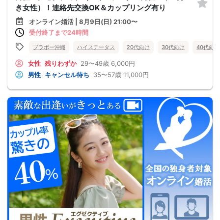
き女性）！連絡先交換OK＆カップリング有り
オンライン婚活 | 8月9日(日) 21:00〜
受付終了まで24時間
ブラボー沖縄
ハイステータス
20代向け
30代向け
40代向け
女性
残りわずか
29〜49歳
6,000円
男性
キャンセル待ち
35〜57歳
11,000円