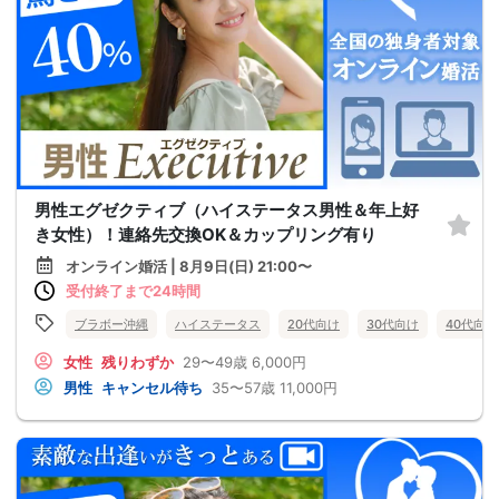
男性エグゼクティブ（ハイステータス男性＆年上好
き女性）！連絡先交換OK＆カップリング有り
オンライン婚活 | 8月9日(日) 21:00〜
受付終了まで24時間
ブラボー沖縄
ハイステータス
20代向け
30代向け
40代向け
女性
残りわずか
29〜49歳
6,000円
男性
キャンセル待ち
35〜57歳
11,000円