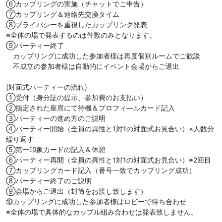
⑥カップリングの実施（チャットでご申告）
⑦カップリング＆連絡先交換タイム
⑧プライバシーを重視したカップリング発表
※全体の場で発表するのは件数のみとなります。
⑨パーティー終了
カップリングに成功した参加者様は再度個別ルームでご歓談
不成立の参加者様は自動的にイベント会場からご退出
(対面式パーティーの流れ)
①受付（身分証の提示、参加費のお支払い）
②指定された座席にて待機＆プロフィ―ルカード記入
③パーティーの進め方のご説明
④パーティー開始（全員の異性と1対1の対面式お見合い）×人数分
繰り返す
⑤第一印象カードの記入＆休憩
⑥パーティー再開（全員の異性と1対1の対面式お見合い）※2回目
⑦カップリングカード記入（番号一致でカップリング成功）
⑧パーティー終了のご説明
⑨会場からご退出（封筒をお渡し致します）
⑩カップリングに成功した参加者様はロビーで待ち合わせ
※全体の場で具体的なカップル組み合わせは発表致しません。