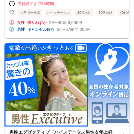
受付終了まで24時間
ブラボー沖縄
ハイステータス
20代向け
30代向け
40代向け
女性
残りわずか
29〜49歳
6,000円
男性
キャンセル待ち
35〜57歳
11,000円
男性エグゼクティブ（ハイステータス男性＆年上好