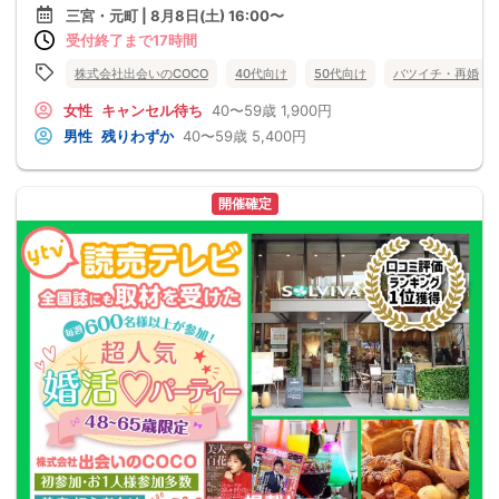
三宮・元町 | 8月8日(土) 16:00〜
受付終了まで17時間
株式会社出会いのCOCO
40代向け
50代向け
バツイチ・再婚
女性
キャンセル待ち
40〜59歳
1,900円
男性
残りわずか
40〜59歳
5,400円
開催確定