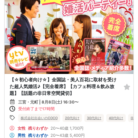
【☆初心者向け☆】全国誌・美人百花に取材を受け
た超人気婚活♪【完全着席】【カフェ料理＆飲み放
題】【話題の非日常空間貸切】
三宮・元町 | 8月8日(土) 16:30〜
受付終了まで17時間
株式会社出会いのCOCO
20代向け
30代向け
40代向け
街コ
女性
残りわずか
20〜40歳
1,700円
男性
残りわずか
20〜43歳
5,400円