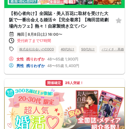
【初心者向け】全国誌・美人百花に取材を受けた大
阪で一番出会える婚活☆【完全着席】【梅田芸術劇
場内カフェ】熱々！自家製焼き立てパン
梅田 | 8月8日(土) 16:00〜
受付終了まで17時間
株式会社出会いのCOCO
40代向け
50代向け
バツイチ・再婚
女性
残りわずか
48〜65歳
1,900円
男性
残りわずか
48〜65歳
5,400円
開催確定
25人突破！