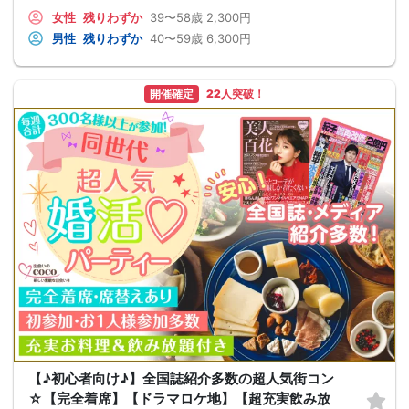
女性
残りわずか
39〜58歳
2,300円
男性
残りわずか
40〜59歳
6,300円
開催確定
22人突破！
【♪初心者向け♪】全国誌紹介多数の超人気街コン
☆【完全着席】【ドラマロケ地】【超充実飲み放