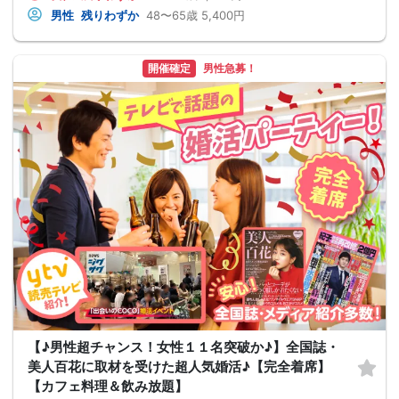
男性
残りわずか
48〜65歳
5,400円
開催確定
男性急募！
【♪男性超チャンス！女性１１名突破か♪】全国誌・
美人百花に取材を受けた超人気婚活♪【完全着席】
【カフェ料理＆飲み放題】