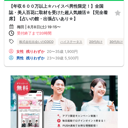
【年収６００万以上☆ハイスペ男性限定！】全国
誌・美人百花に取材を受けた超人気婚活☆【完全着
席】【占いの館・出張占いあり☆】
梅田 | 8月8日(土) 19:15〜
受付終了まで20時間
株式会社出会いのCOCO
ハイステータス
20代向け
30代向け
女性
残りわずか
20〜35歳
1,900円
男性
残りわずか
23〜39歳
5,500円