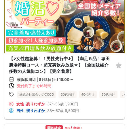
【♪女性超急募！！男性先行中♪】【満足５品！塚田
農場特製コース・超充実飲み放題☆】【全国誌紹介
多数の人気街コン】【完全着席】
横浜駅周辺 | 8月8日(土) 15:00〜
受付終了まで16時間
株式会社出会いのCOCO
30代向け
40代向け
50代向け
バツ
女性
残りわずか
37〜56歳
1,900円
男性
残りわずか
38〜57歳
6,500円
開催確定
23人突破！