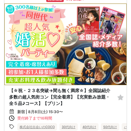
【☆祝・２３名突破→間も無く満席☆】全国誌紹介
多数の超人気街コン【完全着席】【充実飲み放題・
全５品♪コース】【プリン】
新宿 | 8月8日(土) 15:30〜
受付終了まで16時間
株式会社出会いのCOCO
30代向け
40代向け
50代向け
バツ