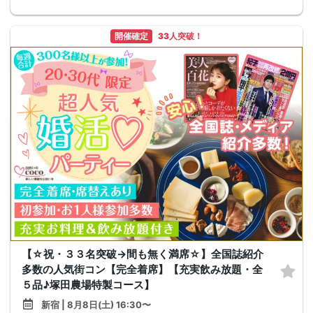
開催確定
33人突破！
【☆祝・３３名突破→間も無く満席☆】全国誌紹介
多数の人気街コン【完全着席】【充実飲み放題・全
５品♪塚田農場特製コース】
新宿 | 8月8日(土) 16:30〜