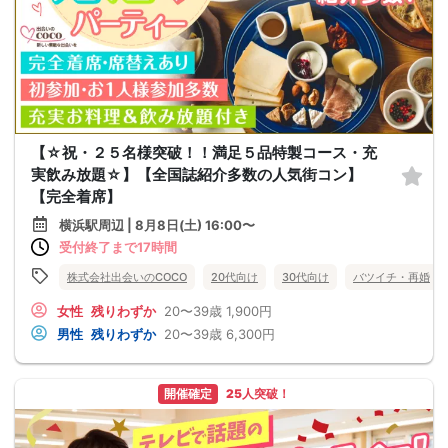
【☆祝・２５名様突破！！満足５品特製コース・充
実飲み放題☆】【全国誌紹介多数の人気街コン】
【完全着席】
横浜駅周辺 | 8月8日(土) 16:00〜
受付終了まで17時間
株式会社出会いのCOCO
20代向け
30代向け
バツイチ・再婚
女性
残りわずか
20〜39歳
1,900円
男性
残りわずか
20〜39歳
6,300円
開催確定
25人突破！