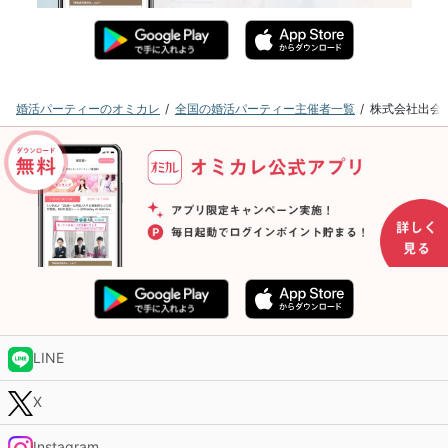
婚活パーティーのオミカレ
全国の婚活パーティー主催者一覧
株式会社出会
LINE
X
Instagram