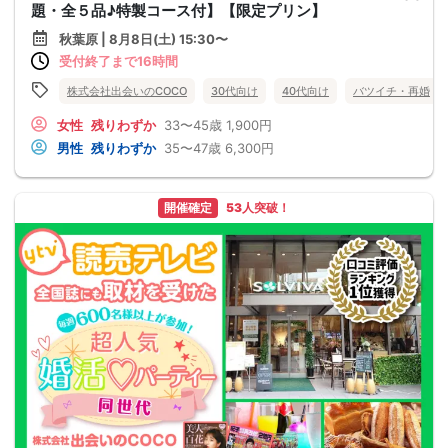
題・全５品♪特製コース付】【限定プリン】
秋葉原 | 8月8日(土) 15:30〜
受付終了まで16時間
株式会社出会いのCOCO
30代向け
40代向け
バツイチ・再婚
女性
残りわずか
33〜45歳
1,900円
男性
残りわずか
35〜47歳
6,300円
開催確定
53人突破！