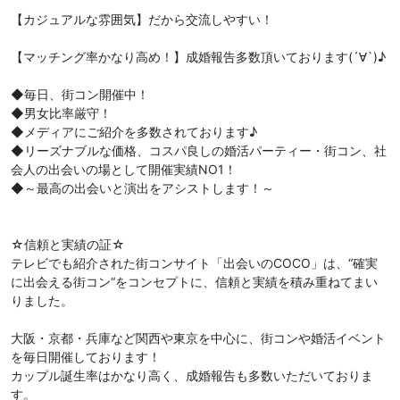
【カジュアルな雰囲気】だから交流しやすい！
【マッチング率かなり高め！】成婚報告多数頂いております(´∀`)♪
◆毎日、街コン開催中！
◆男女比率厳守！
◆メディアにご紹介を多数されております♪
◆リーズナブルな価格、コスパ良しの婚活パーティー・街コン、社
会人の出会いの場として開催実績NO1！
◆～最高の出会いと演出をアシストします！～
☆信頼と実績の証☆
テレビでも紹介された街コンサイト「出会いのCOCO」は、“確実
に出会える街コン“をコンセプトに、信頼と実績を積み重ねてまい
りました。
大阪・京都・兵庫など関西や東京を中心に、街コンや婚活イベント
を毎日開催しております！
カップル誕生率はかなり高く、成婚報告も多数いただいておりま
す。