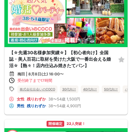
【☆先週30名様参加実績☆】【初心者向け】全国
誌・美人百花に取材を受けた大阪で一番出会える婚
活☆【熱々！店内仕込み焼きたてパン】
梅田 | 8月8日(土) 16:00〜
受付終了まで17時間
株式会社出会いのCOCO
30代向け
40代向け
50代向け
バツ
女性
残りわずか
38〜54歳
1,500円
男性
残りわずか
38〜54歳
4,900円
開催確定
22人突破！