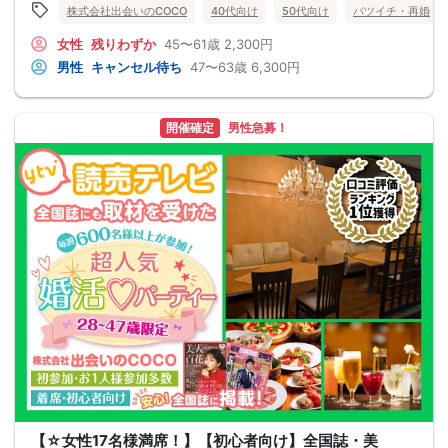
株式会社出会いのCOCO
40代向け
50代向け
バツイチ・再婚
女性
残りわずか
45〜61歳
2,300円
男性
キャンセル待ち
47〜63歳
6,300円
開催確定
男性急募！
【☆女性17名様満席！】【初心者向け】全国誌・美