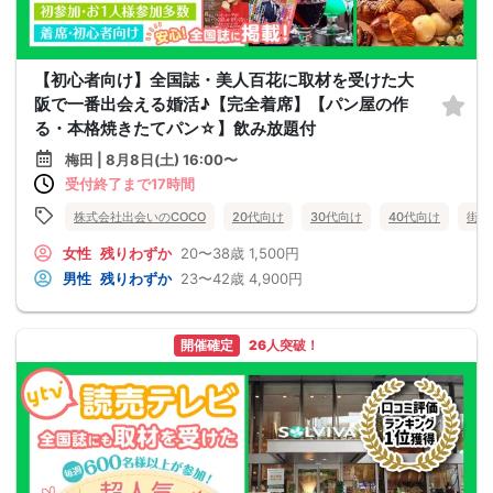
【初心者向け】全国誌・美人百花に取材を受けた大
阪で一番出会える婚活♪【完全着席】【パン屋の作
る・本格焼きたてパン☆】飲み放題付
梅田 | 8月8日(土) 16:00〜
受付終了まで17時間
株式会社出会いのCOCO
20代向け
30代向け
40代向け
街コ
女性
残りわずか
20〜38歳
1,500円
男性
残りわずか
23〜42歳
4,900円
開催確定
26人突破！