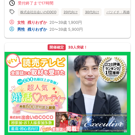
受付終了まで17時間
株式会社出会いのCOCO
20代向け
30代向け
バツイチ・再婚
女性
残りわずか
20〜39歳
1,900円
男性
残りわずか
20〜39歳
5,900円
開催確定
33人突破！