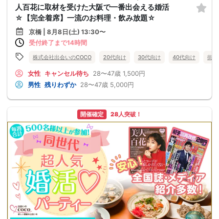
人百花に取材を受けた大阪で一番出会える婚活
☆【完全着席】一流のお料理・飲み放題☆
京橋 | 8月8日(土) 13:30〜
受付終了まで14時間
株式会社出会いのCOCO
20代向け
30代向け
40代向け
街コ
女性
キャンセル待ち
28〜47歳
1,500円
男性
残りわずか
28〜47歳
5,000円
開催確定
28人突破！