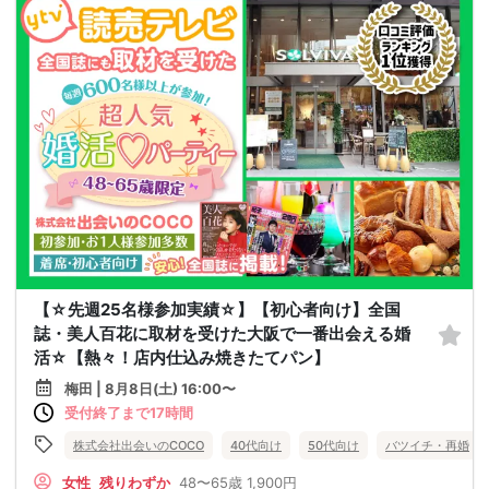
【☆先週25名様参加実績☆】【初心者向け】全国
誌・美人百花に取材を受けた大阪で一番出会える婚
活☆【熱々！店内仕込み焼きたてパン】
梅田 | 8月8日(土) 16:00〜
受付終了まで17時間
株式会社出会いのCOCO
40代向け
50代向け
バツイチ・再婚
女性
残りわずか
48〜65歳
1,900円