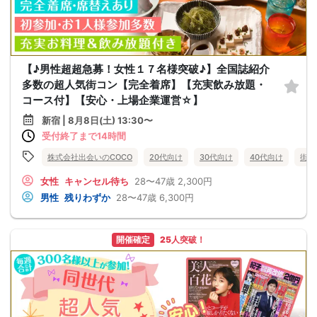
【♪男性超超急募！女性１７名様突破♪】全国誌紹介
多数の超人気街コン【完全着席】【充実飲み放題・
コース付】【安心・上場企業運営☆】
新宿 | 8月8日(土) 13:30〜
受付終了まで14時間
株式会社出会いのCOCO
20代向け
30代向け
40代向け
街コ
女性
キャンセル待ち
28〜47歳
2,300円
男性
残りわずか
28〜47歳
6,300円
開催確定
25人突破！