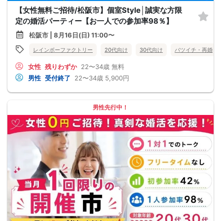
【女性無料ご招待/松阪市】個室Style│誠実な方限
定の婚活パーティー【お一人での参加率98％】
松阪市 | 8月16日(日) 11:00〜
レインボーファクトリー
20代向け
30代向け
バツイチ・再婚
女性
残りわずか
22〜34歳
無料
男性
受付終了
22〜34歳
5,900円
男性先行中！