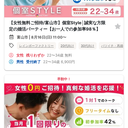
【女性無料ご招待/富山市】個室Style│誠実な方限
定の婚活パーティー【お一人での参加率98％】
富山市 | 8月16日(日) 11:00〜
レインボーファクトリー
20代向け
30代向け
バツイチ・再婚
女性
残りわずか
22〜34歳
無料
男性
受付終了
22〜34歳
6,900円
早割中！