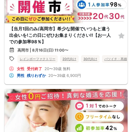
【当月1回のみ/高岡市】希少な開催でいつもと違う
出会いを!この日にぜひお集まりください!!【お一人
での参加率98％】
高岡市 | 8月16日(日) 11:00〜
レインボーファクトリー
20代向け
30代向け
バツイチ・再婚
女性
受付終了
20〜39歳
無料
男性
残りわずか
20〜39歳
6,900円