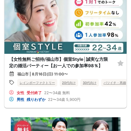
【女性無料ご招待/福山市】個室Style│誠実な方限
定の婚活パーティー【お一人での参加率98％】
福山市 | 8月16日(日) 11:00〜
レインボーファクトリー
20代向け
30代向け
バツイチ・再婚
女性
受付終了
22〜34歳
無料
男性
残りわずか
22〜34歳
5,900円