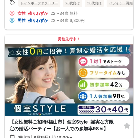
レインボーファクトリー
20代向け
30代向け
バツイチ・再婚
女性
残りわずか
22〜34歳
無料
男性
残りわずか
22〜34歳
6,300円
男性先行中！
【女性無料ご招待/福山市】個室Style│誠実な方限
定の婚活パーティー【お一人での参加率98％】
福山市 | 8月15日(土) 13:00〜