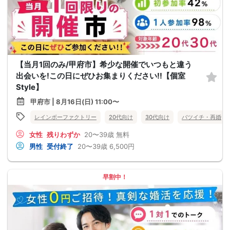
【当月1回のみ/甲府市】希少な開催でいつもと違う
出会いを!この日にぜひお集まりください!!【個室
Style】
甲府市 | 8月16日(日) 11:00〜
レインボーファクトリー
20代向け
30代向け
バツイチ・再婚
女性
残りわずか
20〜39歳
無料
男性
受付終了
20〜39歳
6,500円
早割中！