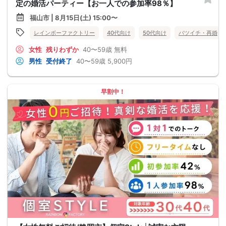
定の婚活パーティー【お一人での参加率98％】
福山市 | 8月15日(土) 15:00〜
レインボーファクトリー
40代向け
50代向け
バツイチ・再婚
女性
残りわずか
40〜59歳
無料
男性
受付終了
40〜59歳
5,900円
早割中！