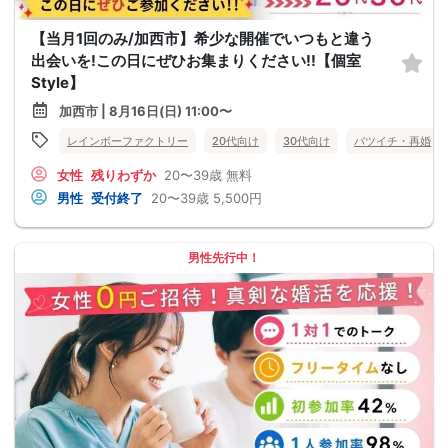
【当月1回のみ/加西市】希少な開催でいつもと違う
出会いを!この日にぜひお集まりください!!【個室
Style】
加西市 | 8月16日(日) 11:00〜
レインボーファクトリー
20代向け
30代向け
バツイチ・再婚
女性
残りわずか
20〜39歳
無料
男性
受付終了
20〜39歳
5,500円
男性先行中！