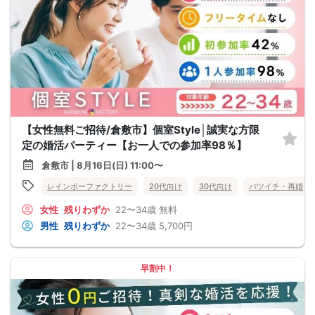
【女性無料ご招待/倉敷市】個室Style│誠実な方限
定の婚活パーティー【お一人での参加率98％】
倉敷市 | 8月16日(日) 11:00〜
レインボーファクトリー
20代向け
30代向け
バツイチ・再婚
女性
残りわずか
22〜34歳
無料
男性
残りわずか
22〜34歳
5,700円
早割中！