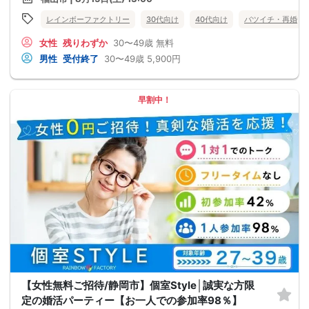
レインボーファクトリー
30代向け
40代向け
バツイチ・再婚
女性
残りわずか
30〜49歳
無料
男性
受付終了
30〜49歳
5,900円
早割中！
【女性無料ご招待/静岡市】個室Style│誠実な方限
定の婚活パーティー【お一人での参加率98％】