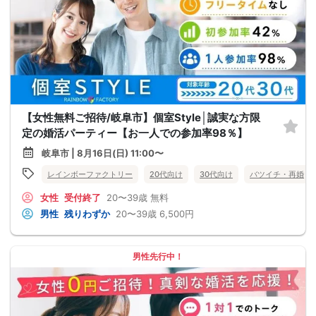
【女性無料ご招待/岐阜市】個室Style│誠実な方限
定の婚活パーティー【お一人での参加率98％】
岐阜市 | 8月16日(日) 11:00〜
レインボーファクトリー
20代向け
30代向け
バツイチ・再婚
女性
受付終了
20〜39歳
無料
男性
残りわずか
20〜39歳
6,500円
男性先行中！