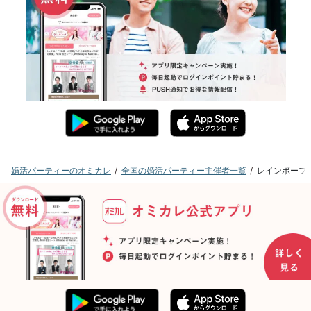
婚活パーティーのオミカレ
全国の婚活パーティー主催者一覧
レインボーフ