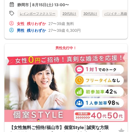
静岡市 | 8月15日(土) 13:00〜
レインボーファクトリー
20代向け
30代向け
バツイチ・再婚
女性
残りわずか
27〜39歳
無料
男性
残りわずか
27〜39歳
6,300円
男性先行中！
【女性無料ご招待/福山市】個室Style│誠実な方限