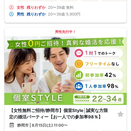
女性
残りわずか
20〜39歳
無料
男性
残りわずか
20〜39歳
5,900円
男性先行中！
【女性無料ご招待/静岡市】個室Style│誠実な方限
定の婚活パーティー【お一人での参加率98％】
静岡市 | 8月15日(土) 11:00〜