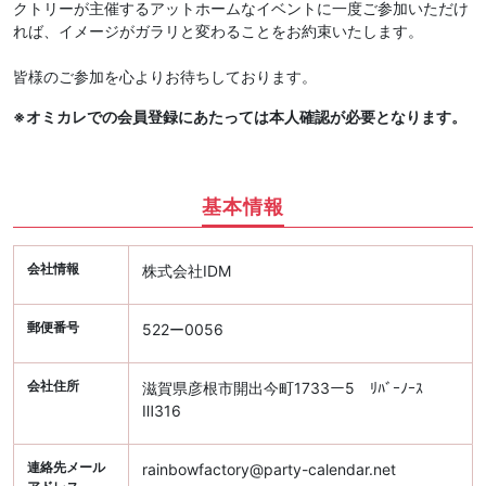
クトリーが主催するアットホームなイベントに一度ご参加いただけ
れば、イメージがガラリと変わることをお約束いたします。
皆様のご参加を心よりお待ちしております。
※オミカレでの会員登録にあたっては本人確認が必要となります。
基本情報
会社情報
株式会社IDM
郵便番号
522ー0056
会社住所
滋賀県彦根市開出今町1733ー5 ﾘﾊﾞｰﾉｰｽ
Ⅲ316
連絡先メール
rainbowfactory@party-calendar.net