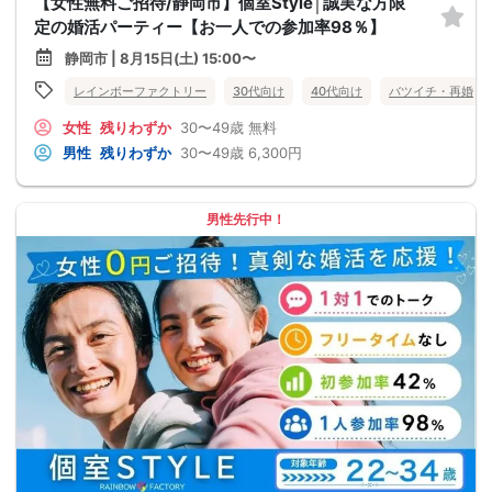
【女性無料ご招待/静岡市】個室Style│誠実な方限
定の婚活パーティー【お一人での参加率98％】
静岡市 | 8月15日(土) 15:00〜
レインボーファクトリー
30代向け
40代向け
バツイチ・再婚
女性
残りわずか
30〜49歳
無料
男性
残りわずか
30〜49歳
6,300円
男性先行中！