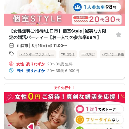
【女性無料ご招待/山口市】個室Style│誠実な方限
定の婚活パーティー【お一人での参加率98％】
山口市 | 8月16日(日) 11:00〜
レインボーファクトリー
20代向け
30代向け
バツイチ・再婚
女性
残りわずか
20〜39歳
無料
男性
残りわずか
20〜39歳
6,900円
男性先行中！