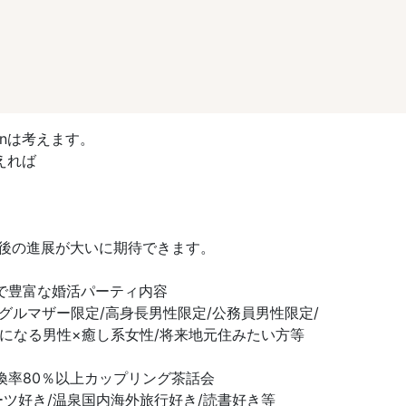
onは考えます。
えれば
後の進展が大いに期待できます。
で豊富な婚活パーティ内容
ルマザー限定/高身長男性限定/公務員男性限定/
りになる男性×癒し系女性/将来地元住みたい方等
換率80％以上カップリング茶話会
ツ好き/温泉国内海外旅行好き/読書好き等