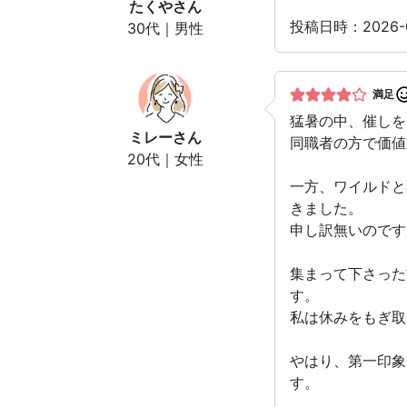
たくや
さん
投稿日時：2026-
30代｜男性
満足
猛暑の中、催しを
ミレー
さん
同職者の方で価値
20代｜女性
一方、ワイルドと
きました。
申し訳無いのです
集まって下さった
す。
私は休みをもぎ取
やはり、第一印象
す。