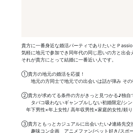
貴方に一番身近な婚活パーティでありたいとＰassi
気軽に地元で参加でき同年代の同じ思いの方と出会
それが貴方にとって結婚に一番近い人です。
①貴方の地元の婚活を応援！
地元の方同士で地元での出会いは話が弾み その
②貴方が求めてる条件の方がきっと見つかる♪独自
タバコ吸わないギャンブルしない初婚限定/シング
年下男性×年上女性/ 高年収男性×家庭的女性/頼
③貴方ともっとカジュアルに出会いたい♪連絡先交
趣味コン企画 アニメファン/ペット好き/スポー