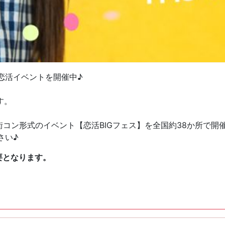
恋活イベントを開催中♪
す。
街コン形式のイベント【恋活BIGフェス】を全国約38か所で開
さい♪
要となります。