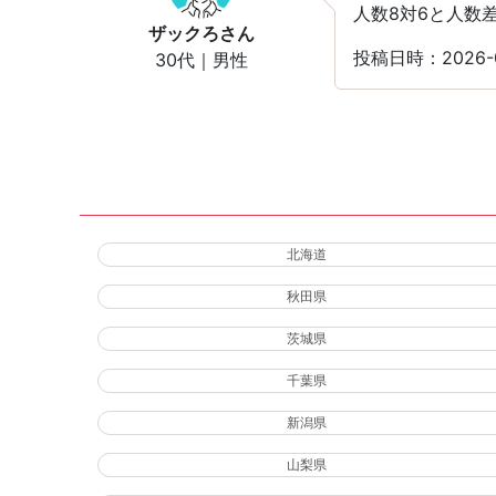
人数8対6と人数
ザックろ
さん
投稿日時：2026-
30代｜男性
北海道
秋田県
茨城県
千葉県
新潟県
山梨県